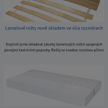
Lamelové rošty nově skladem ve více rozměrech
Doplnili jsme skladové zásoby lamelových roštů spojených
pevnými textilními popruhy. Rošty se snadno rozvinou přímo
do rámu postele a poskytují matraci stabilní a rovnoměrnou
oporu. K dispozici jsou ve více rozměrech pro jednolůžkové i
dvoulůžkové postele. Aktuálně máme skladem velké
množství kusů, proto můžeme objednávky rychle expedovat.
Vyberte si vhodný rozměr a dopřejte své matraci kvalitní
podklad za výhodnou cenu.