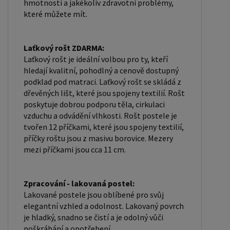
hmotnosti a jakékoliv zdravotní problémy,
které můžete mít.
Laťkový rošt ZDARMA:
Laťkový rošt je ideální volbou pro ty, kteří
hledají kvalitní, pohodlný a cenově dostupný
podklad pod matraci. Laťkový rošt se skládá z
dřevěných lišt, které jsou spojeny textilií. Rošt
poskytuje dobrou podporu těla, cirkulaci
vzduchu a odvádění vlhkosti. Rošt postele je
tvořen 12 příčkami, které jsou spojeny textilií,
příčky roštu jsou z masivu borovice. Mezery
mezi příčkami jsou cca 11 cm.
Zpracování - lakovaná postel:
Lakované postele jsou oblíbené pro svůj
elegantní vzhled a odolnost. Lakovaný povrch
je hladký, snadno se čistí a je odolný vůči
poškrábání a opotřebení.