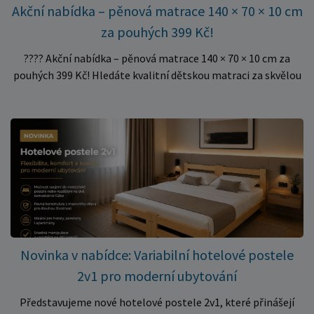
Akční nabídka – pěnová matrace 140 × 70 × 10 cm
za pouhých 399 Kč!
???? Akční nabídka – pěnová matrace 140 × 70 × 10 cm za
pouhých 399 Kč! Hledáte kvalitní dětskou matraci za skvělou
cenu? Právě teď můžete pořídit pěnovou matraci 140 × 70 ×
10 cm za neuvěřitelných 399 Kč. ✅ Rozměr: 140 × 70 × 10 cm
✅ Pohodlné pěnové jádro pro komfortní spánek dítěte ✅
Skvělá volba do dětských postýlek ✅ Výjimečně výhodná cena
– jen 399 Kč Využijte této mimořádné nabídky a pořiďte
kvalitní matraci za cenu, která patří k nejvýhodnějším na
trhu. Akce platí pouze do vyprodání zásob. Nakupujte chytře a
ušetřete!
Novinka v nabídce: Variabilní hotelové postele
2v1 pro moderní ubytování
Představujeme nové hotelové postele 2v1, které přinášejí