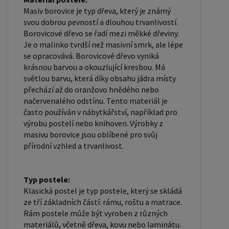
firmám, nabízíme možnost nákupu na
Masiv borovice je typ dřeva, který je známý
velkoobchodní ceny. Zašlete poptávku na
svou dobrou pevností a dlouhou trvanlivostí.
ondera@seznam.cz, velice rádi se Vám budeme
Borovicové dřevo se řadí mezi měkké dřeviny.
věnovat. Popřípadě se zaregistrujte se ( "
Je o malinko tvrdší než masivní smrk, ale lépe
se opracovává. Borovicové dřevo vyniká
UŽIVATEL " - v horní liště ), vyplníte osobní údaje a
krásnou barvou a okouzlující kresbou. Má
zakliknete " MÁME ZÁJEM O VELKOOBCHODNÍ
světlou barvu, která díky obsahu jádra místy
SPOLUPRÁCI " a zadáte fakturační údaje. Po jejich
přechází až do oranžovo hnědého nebo
kontrole, Vám bude povolen přístup do
načervenalého odstínu. Tento materiál je
často používán v nábytkářství, například pro
velkoobchodu.
výrobu postelí nebo knihoven. Výrobky z
masivu borovice jsou oblíbené pro svůj
přírodní vzhled a trvanlivost.
Typ postele:
Klasická postel je typ postele, který se skládá
ze tří základních částí: rámu, roštu a matrace.
Rám postele může být vyroben z různých
materiálů, včetně dřeva, kovu nebo laminátu.