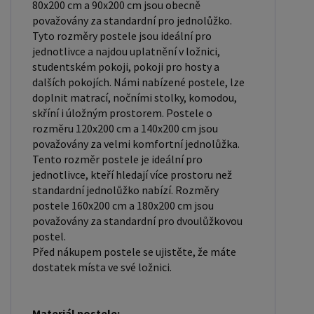
80x200 cm a 90x200 cm jsou obecně
zdravotní problémy, které můžete mít. Laťkový
považovány za standardní pro jednolůžko.
rošt ZDARMA: Laťkový rošt je ideální volbou pro ty,
Tyto rozměry postele jsou ideální pro
jednotlivce a najdou uplatnění v ložnici,
kteří hledají kvalitní, pohodlný a cenově dostupný
studentském pokoji, pokoji pro hosty a
podklad pod matraci. Laťkový rošt se skládá z
dalších pokojích. Námi nabízené postele, lze
dřevěných lišt, které jsou spojeny textilií. Rošt
doplnit matrací, nočními stolky, komodou,
poskytuje dobrou podporu těla, cirkulaci vzduchu a
skříní i úložným prostorem. Postele o
odvádění vlhkosti. Rošt postele je tvořen 12
rozměru 120x200 cm a 140x200 cm jsou
považovány za velmi komfortní jednolůžka.
příčkami, které jsou spojeny textilií, příčky roštu
Tento rozměr postele je ideální pro
jsou z masivu borovice. Mezery mezi příčkami jsou
jednotlivce, kteří hledají více prostoru než
cca 11 cm. Zpracování - lakovaná postel: Lakované
standardní jednolůžko nabízí. Rozměry
postele jsou oblíbené pro svůj elegantní vzhled a
postele 160x200 cm a 180x200 cm jsou
považovány za standardní pro dvoulůžkovou
odolnost. Lakovaný povrch je hladký, snadno se
postel.
čistí a je odolný vůči poškrábání a opotřebení.
Před nákupem postele se ujistěte, že máte
Máte zájem o velkoobchodní spolupráci? Nebo
dostatek místa ve své ložnici.
chcete získat zajímavou cenovou nabídku na větší
množství našich produktů? Obchodníkům a
Materiál postele: