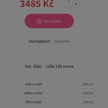
3485 Kč
během spánku. Tato pevná a stabilní postel je
vyrobena z masivního dřeva borovice o síle 25 - 28
mm, což zaručuje její stabilitu a dlouhou životnost
Do košíku
Postel je opatřena dvěma vrstvami bezbarvého
ekologického a zdravotně nezávadného laku,
který zvyšuje odolnost proti opotřebení a zároveň
Dostupnost:
skladem
zdůrazňuje přirozenou krásu dřeva. K dispozici
jsou také barevné varianty v odstínech olše, dubu
a ořechu. Tyto varianty jsou nejprve mořeny ve
výše zmíněných odstínech a následně dvakrát
Kat. číslo:
Lidia 120 sosna
lakovány průhledným lakem, což jim dodává
jedinečný a elegantní vzhled. Samotná montáž
postele je velmi jednoduchá, kdy pomocí šroubů,
Délka vnější
206 cm
zajišťovacích matic a dřevařských kolíků postavíte
Délka vnitřní
200 cm
dvě čela postele proti sobě a vložíte mezi ně z
Šířka vnější
129 cm
každé boční strany bočnice, na kterých jsou