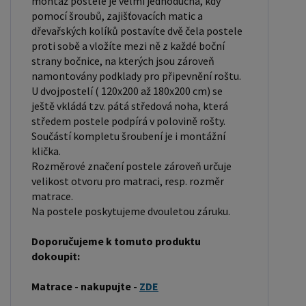
standardní pro dvoulůžkovou postel. Před
montáž postele je velmi jednoduchá, kdy
pomocí šroubů, zajišťovacích matic a
nákupem postele se ujistěte, že máte dostatek
dřevařských kolíků postavíte dvě čela postele
místa ve své ložnici. Materiál postele: Masiv
proti sobě a vložíte mezi ně z každé boční
borovice je typ dřeva, který je známý svou dobrou
strany bočnice, na kterých jsou zároveň
pevností a dlouhou trvanlivostí. Borovicové dřevo
namontovány podklady pro připevnění roštu.
U dvojpostelí ( 120x200 až 180x200 cm) se
se řadí mezi měkké dřeviny. Je o malinko tvrdší
ještě vkládá tzv. pátá středová noha, která
než masivní smrk, ale lépe se opracovává.
středem postele podpírá v polovině rošty.
Borovicové dřevo vyniká krásnou barvou a
Součástí kompletu šroubení je i montážní
okouzlující kresbou. Má světlou barvu, která díky
klička.
obsahu jádra místy přechází až do oranžovo
Rozměrové značení postele zároveň určuje
velikost otvoru pro matraci, resp. rozměr
hnědého nebo načervenalého odstínu. Tento
matrace.
materiál je často používán v nábytkářství,
Na postele poskytujeme dvouletou záruku.
například pro výrobu postelí nebo knihoven.
Výrobky z masivu borovice jsou oblíbené pro svůj
Doporučujeme k tomuto produktu
dokoupit:
přírodní vzhled a trvanlivost. Typ postele: Klasická
postel je typ postele, který se skládá ze tří
Matrace - nakupujte -
ZDE
základních částí: rámu, roštu a matrace. Rám