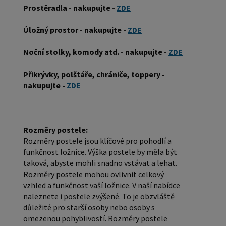
postele může být vyroben z různých materiálů,
Prostěradla - nakupujte -
ZDE
včetně dřeva, kovu nebo laminátu. Do rámu se
Úložný prostor - nakupujte -
ZDE
vkládá rošt. Matrace je položena na rošt a může
být vyrobena z různých materiálů, včetně pěny,
Noční stolky, komody atd. - nakupujte -
ZDE
latexu nebo pružin. Matrace: Velikost matrace by
měla odpovídat rozměrům postele. Matrace se
Přikrývky, polštáře, chrániče, toppery -
nakupujte -
ZDE
dělí podle materiálu výroby na matrace z PUR
pěny, matrace z HR pěny, matrace z líné pěny,
pružinové matrace, taštičkové matrace, latexové
matrace, lamelové matrace, sendvičové matrace,
Rozměry postele:
Rozměry postele jsou klíčové pro pohodlí a
antibakteriální matrace. Matrace mohou být
funkčnost ložnice. Výška postele by měla být
měkké, středně tvrdé (H2, H3), tvrdé nebo velmi
taková, abyste mohli snadno vstávat a lehat.
tvrdé (H4). Tvrdost matrace je důležitý faktor,
Rozměry postele mohou ovlivnit celkový
který ovlivňuje pohodlí a podporu, kterou matrace
vzhled a funkčnost vaší ložnice. V naší nabídce
poskytuje. Při výběru matrace je důležité zvážit
naleznete i postele zvýšené. To je obzvláště
důležité pro starší osoby nebo osoby s
několik faktorů, včetně vaší preferované polohy
omezenou pohyblivostí. Rozměry postele
spánku, vaší tělesné hmotnosti a jakékoliv