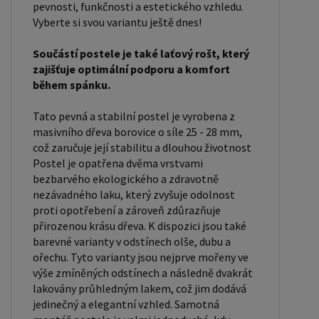
pevnosti, funkčnosti a estetického vzhledu.
vzhled a funkčnost vaší ložnice. V naší nabídce
Vyberte si svou variantu ještě dnes!
naleznete i postele zvýšené. To je obzvláště
důležité pro starší osoby nebo osoby s omezenou
Součástí postele je také laťový rošt, který
pohyblivostí. Rozměry postele 80x200 cm a
zajišťuje optimální podporu a komfort
během spánku.
90x200 cm jsou obecně považovány za standardní
pro jednolůžko. Tyto rozměry postele jsou ideální
Tato pevná a stabilní postel je vyrobena z
pro jednotlivce a najdou uplatnění v ložnici,
masivního dřeva borovice o síle 25 - 28 mm,
studentském pokoji, pokoji pro hosty a dalších
což zaručuje její stabilitu a dlouhou životnost
Postel je opatřena dvěma vrstvami
pokojích. Námi nabízené postele, lze doplnit
bezbarvého ekologického a zdravotně
matrací, nočními stolky, komodou, skříní i úložným
nezávadného laku, který zvyšuje odolnost
prostorem. Postele o rozměru 120x200 cm a
proti opotřebení a zároveň zdůrazňuje
140x200 cm jsou považovány za velmi komfortní
přirozenou krásu dřeva. K dispozici jsou také
jednolůžka. Tento rozměr postele je ideální pro
barevné varianty v odstínech olše, dubu a
ořechu. Tyto varianty jsou nejprve mořeny ve
jednotlivce, kteří hledají více prostoru než
výše zmíněných odstínech a následně dvakrát
standardní jednolůžko nabízí. Rozměry postele
lakovány průhledným lakem, což jim dodává
160x200 cm a 180x200 cm jsou považovány za
jedinečný a elegantní vzhled. Samotná