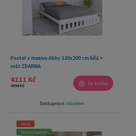
Postel z masivu Abby 120x200 cm bílá +
rošt ZDARMA
4111 Kč
Do košíku
4894 Kč
Dostupnost:
skladem
Akce
Doporučujeme