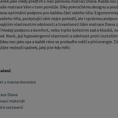
pánek jako nikdy předtím s naší pěnovou matrací Diana. Každá noc 
materiál návod k sestavení Doporučujeme k tomu
naše matrace Vám v tom pomůže. Díky pokročilému designu a použi
produktu dokoupit: Pros
ana optimální podporu pro každou část vašeho těla. Ergonomický t
prostor - nakupuj
ašeho těla, poskytující vám nejen pohodlí, ale i správnou podporu
nakupujte - ZDE Přikrývky, po
kajícími vlastnostmi odolnosti a trvanlivosti Vám matrace Diana za
ří hledají podporu a komfort, nebo trpíte bolestmi zad a kloubů, 
nakupujte - ZDE Rozměry pos
ek. Navíc, její hypoalergenní vlastnosti a odolnost proti roztočům
klíčové 
aždou noc jako spa a každé ráno se probuďte svěží a plní energie. Z
měla být
žijte nejlepší spánek, jaký jste kdy měli.
Rozměry 
vaší ložn
obzvlášt
alení:
pohybliv
obecně p
el z masivu borovice
rozměry 
ace Diana
uplatněn
ovací materiál
dalších 
d k sestavení
nočními 
Postele