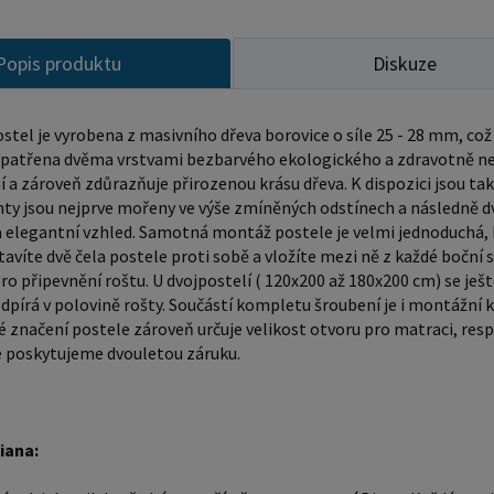
obnovení
pokročil
materiál
Popis produktu
Diskuze
každou č
navržen 
stel je vyrobena z masivního dřeva borovice o síle 25 - 28 mm, což 
poskytuj
opatřena dvěma vrstvami bezbarvého ekologického a zdravotně nez
a kloubů
 a zároveň zdůrazňuje přirozenou krásu dřeva. K dispozici jsou tak
nty jsou nejprve mořeny ve výše zmíněných odstínech a následně 
trvanliv
a elegantní vzhled. Samotná montáž postele je velmi jednoduchá, 
let. Ať u
tavíte dvě čela postele proti sobě a vložíte mezi ně z každé bočn
nebo trp
ro připevnění roštu. U dvojpostelí ( 120x200 až 180x200 cm) se ješ
Diana je
dpírá v polovině rošty. Součástí kompletu šroubení je i montážní k
hypoaler
značení postele zároveň určuje velikost otvoru pro matraci, res
 poskytujeme dvouletou záruku.
čistotu 
jako spa
Získejte
zažijte nejl
iana:
postel z masivu bo