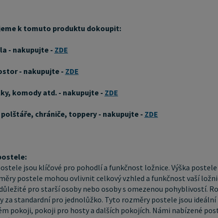
považová
postele j
eme k tomuto produktu dokoupit:
než stan
la - nakupujte -
ZDE
cm a 180
dvoulůžk
ostor - nakupujte -
ZDE
máte dostatek 
borovice
lky, komody atd. - nakupujte -
ZDE
dlouhou 
 polštáře, chrániče, toppery - nakupujte -
ZDE
dřeviny.
opracová
okouzluj
jádra mí
ostele:
stele jsou klíčové pro pohodlí a funkčnost ložnice. Výška postele
načerven
měry postele mohou ovlivnit celkový vzhled a funkčnost vaší ložnic
nábytkář
důležité pro starší osoby nebo osoby s omezenou pohyblivostí. R
Výrobky 
 za standardní pro jednolůžko. Tyto rozměry postele jsou ideální p
vzhled a trvanlivost. Ty
m pokoji, pokoji pro hosty a dalších pokojích. Námi nabízené post