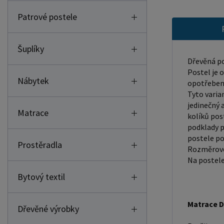
Patrové postele
Šuplíky
Dřevěná po
Postel je 
Nábytek
opotřebení
Tyto varia
jedinečný 
Matrace
kolíků pos
podklady p
postele po
Prostěradla
Rozměrové 
Na postele
Bytový textil
Matrace D
Dřevěné výrobky