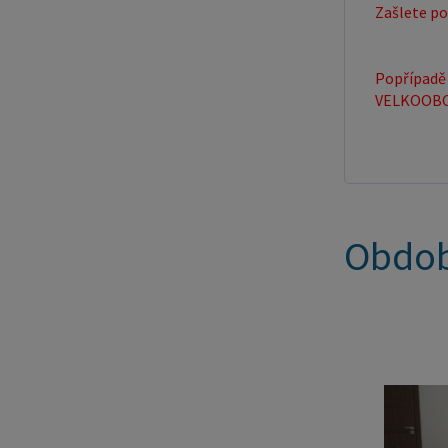
Zašlete po
Popřípadě 
VELKOOBCHO
Obdob