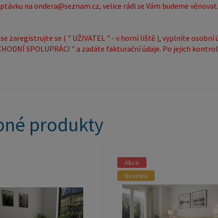
ptávku na ondera@seznam.cz, velice rádi se Vám budeme věnovat
se zaregistrujte se ( " UŽIVATEL " - v horní liště ), vyplníte osob
DNÍ SPOLUPRÁCI " a zadáte fakturační údaje. Po jejich kontrol
né produkty
Akce
Novinka