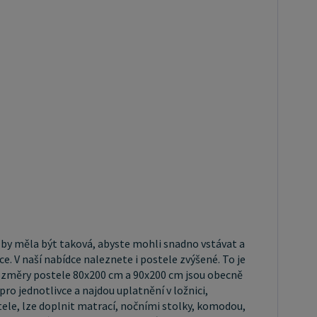
ny za velmi komfortní jednolůžka. Tento rozměr
e ideální pro jednotlivce, kteří hledají více prostoru
dardní jednolůžko nabízí. Rozměry postele 160x200
x200 cm jsou považovány za standardní pro
ovou postel. Před nákupem postele se ujistěte, že
místa ve své ložnici. Materiál postele: Masiv
 je typ dřeva, který je známý svou dobrou pevností a
trvanlivostí. Borovicové dřevo se řadí mezi měkké
 Je o malinko tvrdší než masivní smrk, ale lépe se
vá. Borovicové dřevo vyniká krásnou barvou a
ící kresbou. Má světlou barvu, která díky obsahu
sty přechází až do oranžovo hnědého nebo
 by měla být taková, abyste mohli snadno vstávat a
alého odstínu. Tento materiál je často používán v
e. V naší nabídce naleznete i postele zvýšené. To je
ství, například pro výrobu postelí nebo knihoven.
ozměry postele 80x200 cm a 90x200 cm jsou obecně
z masivu borovice jsou oblíbené pro svůj přírodní
ro jednotlivce a najdou uplatnění v ložnici,
p postele: Klasická postel je typ
ele, lze doplnit matrací, nočními stolky, komodou,