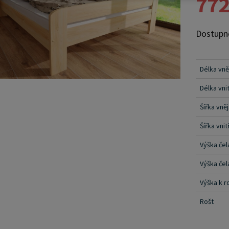
772
dispozic
ořechu. 
Dostupn
odstínec
což jim 
montáž p
Délka vně
zajišťov
Délka vnit
postele 
bočnice,
Šířka vněj
připevně
Šířka vnit
ještě vk
Výška čel
podpírá 
montážní
Výška čel
velikost
Výška k r
postele pos
Prožijte
Rošt
Diana. K