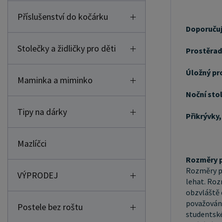
Příslušenství do kočárku
Doporučuj
Stolečky a židličky pro děti
Prostěrad
Úložný pr
Maminka a miminko
Noční sto
Tipy na dárky
Přikrývky,
Mazlíčci
Rozměry p
Rozměry po
VÝPRODEJ
lehat. Roz
obzvláště 
považovány
Postele bez roštu
studentské