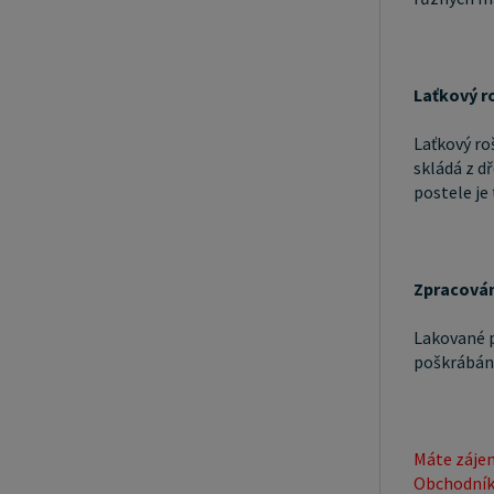
Laťkový r
Laťkový roš
skládá z dř
postele je 
Zpracován
Lakované p
poškrábání
Máte zájem
Obchodník