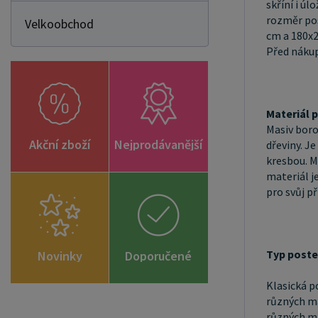
skříní i ú
rozměr pos
Velkoobchod
cm a 180x2
Před nákup
Materiál 
Masiv boro
Akční zboží
Nejprodávanější
dřeviny. J
kresbou. M
materiál j
pro svůj př
Typ poste
Novinky
Doporučené
zboží
Klasická p
různých ma
různých ma