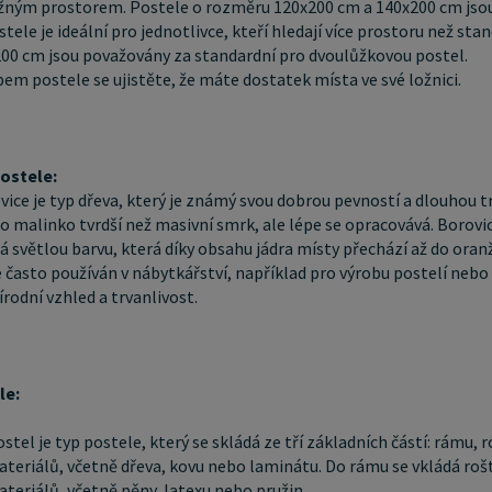
postele, 
ložným prostorem. Postele o rozměru 120x200 cm a 140x200 cm jso
tele je ideální pro jednotlivce, kteří hledají více prostoru než s
matrace.
00 cm jsou považovány za standardní pro dvoulůžkovou postel.
materiál
em postele se ujistěte, že máte dostatek místa ve své ložnici.
vkládá r
vyrobena
pružin. Laťkový rošt ZDARMA: Laťkový rošt je ideální volbou
postele:
pro ty, 
vice je typ dřeva, který je známý svou dobrou pevností a dlouhou t
podklad 
e o malinko tvrdší než masivní smrk, ale lépe se opracovává. Borovi
které js
á světlou barvu, která díky obsahu jádra místy přechází až do or
e často používán v nábytkářství, například pro výrobu postelí nebo
těla, ci
írodní vzhled a trvanlivost.
tvořen 12
jsou z m
Zpracování - lako
pro svůj
le:
hladký, 
ostel je typ postele, který se skládá ze tří základních částí: rámu
opotřebení. Máte zájem o velkoobchodní 
teriálů, včetně dřeva, kovu nebo laminátu. Do rámu se vkládá rošt
chcete z
teriálů, včetně pěny, latexu nebo pružin.