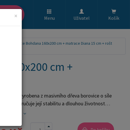
ledat
×
Menu
Uživatel
Košík
asivu borovice Bohdana 160x200 cm + matrace Diana 15 cm + rošt
a 160x200 cm +
RMA
postel je vyrobena z masivního dřeva borovice o síle
mm, což zaručuje její stabilitu a dlouhou životnost
e opatřena dvěma vrstvami bezbarvého ekologického
celý popis
tně nezávadného laku, který zvyšuje odolnost proti
ní a zároveň zdůrazňuje přirozenou krásu dřeva. K
Do košíku