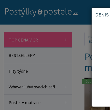
DENIS
Home
Pos
TOP CENA V ČR
ZDARMA
Poste
BESTSELLERY
matra
Hity týdne
Doporučujeme
Vybavení ubytovacích zařízení
Postel + matrace