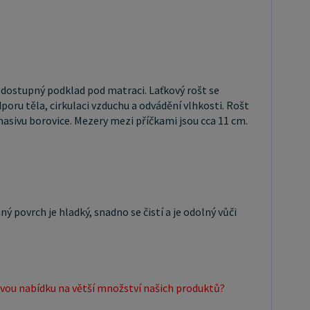
produktů? Obchodníkům a firmám, nabízíme možnost
a velkoobchodní ceny. Zašlete poptávku na
eznam.cz, velice rádi se Vám budeme věnovat.
 se zaregistrujte se ( " UŽIVATEL " - v horní liště ),
 osobní údaje a zakliknete " MÁME ZÁJEM O
vě dostupný podklad pod matraci. Laťkový rošt se
CHODNÍ SPOLUPRÁCI " a zadáte fakturační údaje.
dporu těla, cirkulaci vzduchu a odvádění vlhkosti. Rošt
z masivu borovice. Mezery mezi příčkami jsou cca 11 cm.
h kontrole, Vám bude povolen přístup do
chodu.
 povrch je hladký, snadno se čistí a je odolný vůči
vou nabídku na větší množství našich produktů?