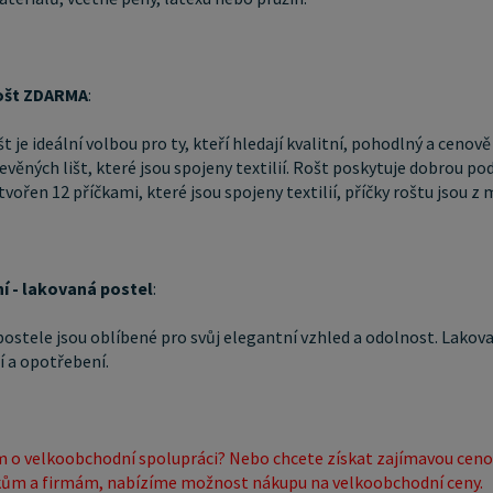
našich 
nákupu n
ondera@s
ošt ZDARMA
:
Popřípadě
vyplníte
t je ideální volbou pro ty, kteří hledají kvalitní, pohodlný a ceno
VELKOOB
evěných lišt, které jsou spojeny textilií. Rošt poskytuje dobrou po
tvořen 12 příčkami, které jsou spojeny textilií, příčky roštu jsou 
Po jejic
velkoob
í - lakovaná postel
:
ostele jsou oblíbené pro svůj elegantní vzhled a odolnost. Lakovaný
 a opotřebení.
 o velkoobchodní spolupráci? Nebo chcete získat zajímavou ceno
ům a firmám, nabízíme možnost nákupu na velkoobchodní ceny.