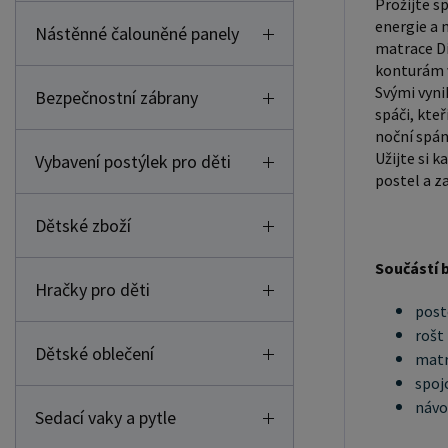
Prožijte s
energie a 
Nástěnné čalouněné panely
matrace Di
konturám v
Svými vyni
Bezpečnostní zábrany
spáči, kte
noční spán
Užijte si k
Vybavení postýlek pro děti
postel a za
Dětské zboží
Součástí b
Hračky pro děti
post
rošt
Dětské oblečení
matr
spoj
návo
Sedací vaky a pytle