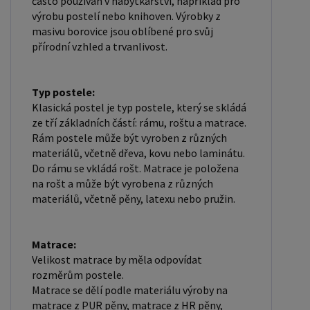
často používán v nábytkářství, například pro
SPOLUPRÁCI " a zadáte fakturační údaje. Po jejich
výrobu postelí nebo knihoven. Výrobky z
masivu borovice jsou oblíbené pro svůj
kontrole, Vám bude povolen přístup do
přírodní vzhled a trvanlivost.
velkoobchodu.
Typ postele:
Klasická postel je typ postele, který se skládá
ze tří základních částí: rámu, roštu a matrace.
Rám postele může být vyroben z různých
materiálů, včetně dřeva, kovu nebo laminátu.
Do rámu se vkládá rošt. Matrace je položena
na rošt a může být vyrobena z různých
materiálů, včetně pěny, latexu nebo pružin.
Matrace:
Velikost matrace by měla odpovídat
rozměrům postele.
Matrace se dělí podle materiálu výroby na
matrace z PUR pěny, matrace z HR pěny,