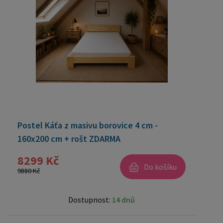
Postel Káťa z masivu borovice 4 cm -
160x200 cm + rošt ZDARMA
8299 Kč
Do košíku
9880 Kč
Dostupnost:
14 dnů