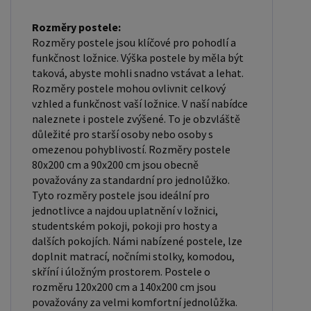
měla odpovídat rozměrům postele. Matrace se
dělí podle materiálu výroby na matrace z PUR
Rozměry postele:
pěny, matrace z HR pěny, matrace z líné pěny,
Rozměry postele jsou klíčové pro pohodlí a
pružinové matrace, taštičkové matrace, latexové
funkčnost ložnice. Výška postele by měla být
taková, abyste mohli snadno vstávat a lehat.
matrace, lamelové matrace, sendvičové matrace,
Rozměry postele mohou ovlivnit celkový
antibakteriální matrace. Matrace mohou být
vzhled a funkčnost vaší ložnice. V naší nabídce
měkké, středně tvrdé (H2, H3), tvrdé nebo velmi
naleznete i postele zvýšené. To je obzvláště
tvrdé (H4). Tvrdost matrace je důležitý faktor,
důležité pro starší osoby nebo osoby s
omezenou pohyblivostí. Rozměry postele
který ovlivňuje pohodlí a podporu, kterou matrace
80x200 cm a 90x200 cm jsou obecně
poskytuje. Při výběru matrace je důležité zvážit
považovány za standardní pro jednolůžko.
několik faktorů, včetně vaší preferované polohy
Tyto rozměry postele jsou ideální pro
spánku, vaší tělesné hmotnosti a jakékoliv
jednotlivce a najdou uplatnění v ložnici,
zdravotní problémy, které můžete mít. Laťkový
studentském pokoji, pokoji pro hosty a
dalších pokojích. Námi nabízené postele, lze
rošt ZDARMA: Laťkový rošt je ideální volbou pro ty,
doplnit matrací, nočními stolky, komodou,
kteří hledají kvalitní, pohodlný a cenově dostupný
skříní i úložným prostorem. Postele o
podklad pod matraci. Laťkový rošt se skládá z
rozměru 120x200 cm a 140x200 cm jsou
dřevěných lišt, které jsou spojeny textilií. Rošt
považovány za velmi komfortní jednolůžka.