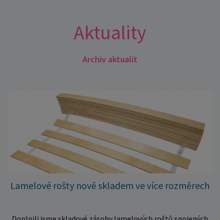
Aktuality
Archiv aktualit
Lamelové rošty nově skladem ve více rozměrech
Doplnili jsme skladové zásoby lamelových roštů spojených