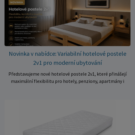
Skvělá volba do dětských postýlek ✅ Výjimečně výhodná cena
– jen 399 Kč Využijte této mimořádné nabídky a pořiďte
kvalitní matraci za cenu, která patří k nejvýhodnějším na
trhu. Akce platí pouze do vyprodání zásob. Nakupujte chytře a
ušetřete!
Novinka v nabídce: Variabilní hotelové postele
2v1 pro moderní ubytování
Představujeme nové hotelové postele 2v1, které přinášejí
maximální flexibilitu pro hotely, penziony, apartmány i
ubytovny. Díky chytrému řešení lze během několika okamžiků
vytvořit prostorné manželské lůžko, nebo postele rozdělit
na dvě samostatná jednolůžka podle aktuálních potřeb
hostů. Praktické řešení pro každé ubytování Hotelové
postele jsou navrženy s důrazem na vysokou odolnost,
stabilitu a dlouhou životnost. Robustní konstrukce z
kvalitního masivního dřeva zajistí spolehlivé používání i při