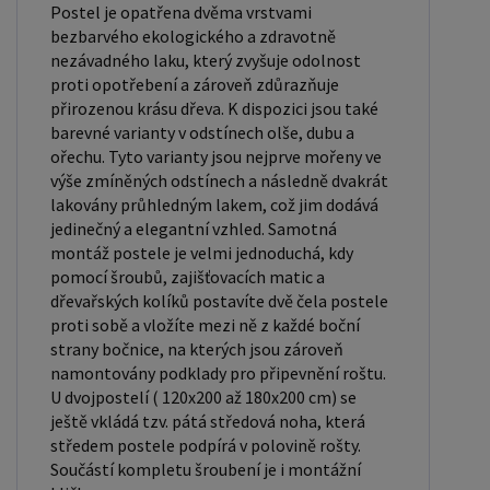
pro jednolůžko. Tyto rozměry postele jsou ideální
Postel je opatřena dvěma vrstvami
pro jednotlivce a najdou uplatnění v ložnici,
bezbarvého ekologického a zdravotně
nezávadného laku, který zvyšuje odolnost
studentském pokoji, pokoji pro hosty a dalších
proti opotřebení a zároveň zdůrazňuje
pokojích. Námi nabízené postele, lze doplnit
přirozenou krásu dřeva. K dispozici jsou také
matrací, nočními stolky, komodou, skříní i úložným
barevné varianty v odstínech olše, dubu a
prostorem. Postele o rozměru 120x200 cm a
ořechu. Tyto varianty jsou nejprve mořeny ve
výše zmíněných odstínech a následně dvakrát
140x200 cm jsou považovány za velmi komfortní
lakovány průhledným lakem, což jim dodává
jednolůžka. Tento rozměr postele je ideální pro
jedinečný a elegantní vzhled. Samotná
jednotlivce, kteří hledají více prostoru než
montáž postele je velmi jednoduchá, kdy
standardní jednolůžko nabízí. Rozměry postele
pomocí šroubů, zajišťovacích matic a
dřevařských kolíků postavíte dvě čela postele
160x200 cm a 180x200 cm jsou považovány za
proti sobě a vložíte mezi ně z každé boční
standardní pro dvoulůžkovou postel. Před
strany bočnice, na kterých jsou zároveň
nákupem postele se ujistěte, že máte dostatek
namontovány podklady pro připevnění roštu.
místa ve své ložnici. Materiál postele: Masiv
U dvojpostelí ( 120x200 až 180x200 cm) se
borovice je typ dřeva, který je známý svou dobrou
ještě vkládá tzv. pátá středová noha, která
středem postele podpírá v polovině rošty.
pevností a dlouhou trvanlivostí. Borovicové dřevo
Součástí kompletu šroubení je i montážní
se řadí mezi měkké dřeviny. Je o malinko tvrdší