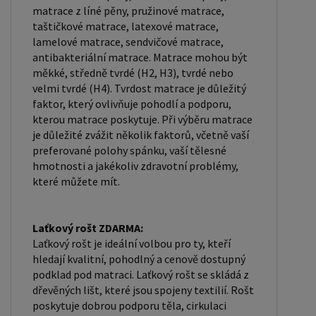
matrace z líné pěny, pružinové matrace,
taštičkové matrace, latexové matrace,
lamelové matrace, sendvičové matrace,
antibakteriální matrace. Matrace mohou být
měkké, středně tvrdé (H2, H3), tvrdé nebo
velmi tvrdé (H4). Tvrdost matrace je důležitý
faktor, který ovlivňuje pohodlí a podporu,
kterou matrace poskytuje. Při výběru matrace
je důležité zvážit několik faktorů, včetně vaší
preferované polohy spánku, vaší tělesné
hmotnosti a jakékoliv zdravotní problémy,
které můžete mít.
Laťkový rošt ZDARMA:
Laťkový rošt je ideální volbou pro ty, kteří
hledají kvalitní, pohodlný a cenově dostupný
podklad pod matraci. Laťkový rošt se skládá z
dřevěných lišt, které jsou spojeny textilií. Rošt
poskytuje dobrou podporu těla, cirkulaci