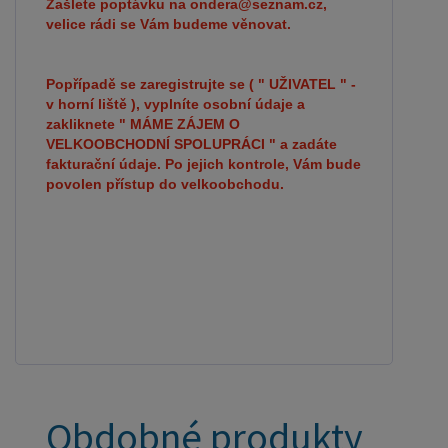
Zašlete poptávku na ondera@seznam.cz,
velice rádi se Vám budeme věnovat.
Popřípadě se zaregistrujte se ( " UŽIVATEL " -
v horní liště ), vyplníte osobní údaje a
zakliknete " MÁME ZÁJEM O
VELKOOBCHODNÍ SPOLUPRÁCI " a zadáte
fakturační údaje. Po jejich kontrole, Vám bude
povolen přístup do velkoobchodu.
Obdobné produkty