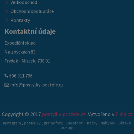
Velkoobchod
Obchodní spolupráce
Kontakty
Kontaktní údaje
Expediční sklad
Na zbytkách 83
Frýdek - Místek, 738 01
606 311 796
info@postylky-postele.cz
Copyright © 2017
postylky-postele.cz
. Vytvořeno v
Eline.cz
Instagram
,
postielky
,
gramofony
,
Barefoot
,
Hračky
,
Nábytek
,
Dětské
pokoje