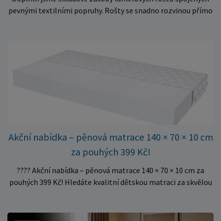
pevnými textilními popruhy. Rošty se snadno rozvinou přímo
do rámu postele a poskytují matraci stabilní a rovnoměrnou
oporu. K dispozici jsou ve více rozměrech pro jednolůžkové i
dvoulůžkové postele. Aktuálně máme skladem velké
množství kusů, proto můžeme objednávky rychle expedovat.
Vyberte si vhodný rozměr a dopřejte své matraci kvalitní
podklad za výhodnou cenu.
Akční nabídka – pěnová matrace 140 × 70 × 10 cm
za pouhých 399 Kč!
???? Akční nabídka – pěnová matrace 140 × 70 × 10 cm za
pouhých 399 Kč! Hledáte kvalitní dětskou matraci za skvělou
cenu? Právě teď můžete pořídit pěnovou matraci 140 × 70 ×
10 cm za neuvěřitelných 399 Kč. ✅ Rozměr: 140 × 70 × 10 cm
✅ Pohodlné pěnové jádro pro komfortní spánek dítěte ✅