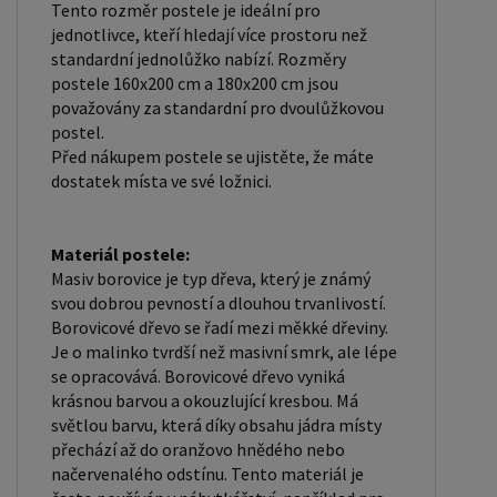
Tento rozměr postele je ideální pro
poskytuje dobrou podporu těla, cirkulaci vzduchu a
jednotlivce, kteří hledají více prostoru než
odvádění vlhkosti. Rošt postele je tvořen 12
standardní jednolůžko nabízí. Rozměry
příčkami, které jsou spojeny textilií, příčky roštu
postele 160x200 cm a 180x200 cm jsou
jsou z masivu borovice. Mezery mezi příčkami jsou
považovány za standardní pro dvoulůžkovou
postel.
cca 11 cm. Zpracování - lakovaná postel: Lakované
Před nákupem postele se ujistěte, že máte
postele jsou oblíbené pro svůj elegantní vzhled a
dostatek místa ve své ložnici.
odolnost. Lakovaný povrch je hladký, snadno se
čistí a je odolný vůči poškrábání a opotřebení.
Máte zájem o velkoobchodní spolupráci? Nebo
Materiál postele:
Masiv borovice je typ dřeva, který je známý
chcete získat zajímavou cenovou nabídku na větší
svou dobrou pevností a dlouhou trvanlivostí.
množství našich produktů? Obchodníkům a
Borovicové dřevo se řadí mezi měkké dřeviny.
firmám, nabízíme možnost nákupu na
Je o malinko tvrdší než masivní smrk, ale lépe
velkoobchodní ceny. Zašlete poptávku na
se opracovává. Borovicové dřevo vyniká
krásnou barvou a okouzlující kresbou. Má
ondera@seznam.cz, velice rádi se Vám budeme
světlou barvu, která díky obsahu jádra místy
věnovat. Popřípadě se zaregistrujte se ( "
přechází až do oranžovo hnědého nebo
UŽIVATEL " - v horní liště ), vyplníte osobní údaje a
načervenalého odstínu. Tento materiál je
zakliknete " MÁME ZÁJEM O VELKOOBCHODNÍ