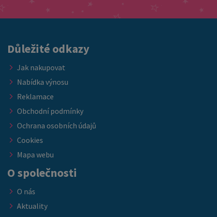
cenu, právě teď je ideální příležitost doplnit vybavení ložnice
nebo ubytovacích kapacit. ➡️ Nabídka platí do vyprodání
skladových zásob.
Důležité odkazy
Jak nakupovat
Nabídka výnosu
Reklamace
Obchodní podmínky
Ochrana osobních údajů
Cookies
Mapa webu
O společnosti
O nás
Aktuality