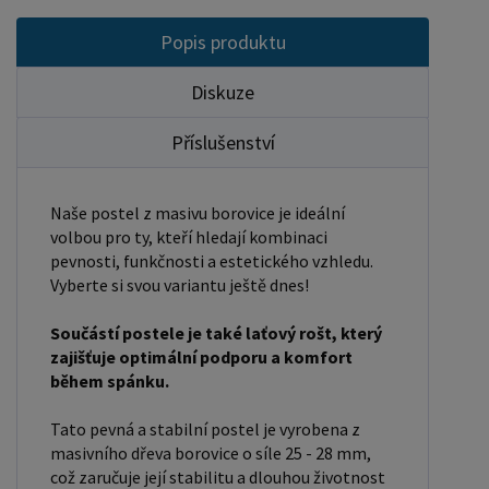
velikost otvoru pro matraci, resp. rozměr matrace.
Popis produktu
Na postele poskytujeme dvouletou záruku.
Doporučujeme k tomuto produktu dokoupit:
Diskuze
Matrace - nakupujte - ZDE Prostěradla - nakupujte
Příslušenství
- ZDE Úložný prostor - nakupujte - ZDE Noční
stolky, komody atd. - nakupujte - ZDE Přikrývky,
polštáře, chrániče, toppery - nakupujte - ZDE
Naše postel z masivu borovice je ideální
Rozměry postele: Rozměry postele jsou klíčové
volbou pro ty, kteří hledají kombinaci
pro pohodlí a funkčnost ložnice. Výška postele by
pevnosti, funkčnosti a estetického vzhledu.
Vyberte si svou variantu ještě dnes!
měla být taková, abyste mohli snadno vstávat a
lehat. Rozměry postele mohou ovlivnit celkový
Součástí postele je také laťový rošt, který
vzhled a funkčnost vaší ložnice. V naší nabídce
zajišťuje optimální podporu a komfort
naleznete i postele zvýšené. To je obzvláště
během spánku.
důležité pro starší osoby nebo osoby s omezenou
Tato pevná a stabilní postel je vyrobena z
pohyblivostí. Rozměry postele 80x200 cm a
masivního dřeva borovice o síle 25 - 28 mm,
90x200 cm jsou obecně považovány za standardní
což zaručuje její stabilitu a dlouhou životnost