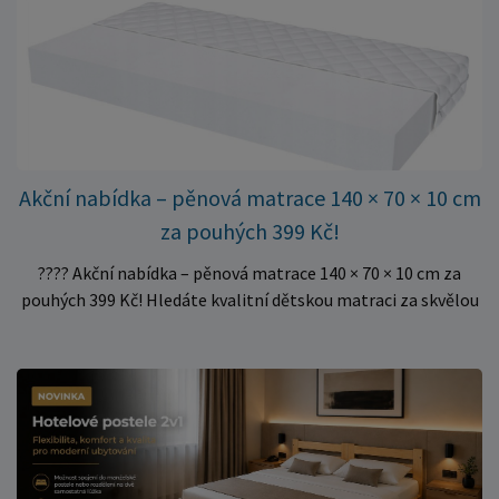
množství kusů, proto můžeme objednávky rychle expedovat.
Vyberte si vhodný rozměr a dopřejte své matraci kvalitní
podklad za výhodnou cenu.
Akční nabídka – pěnová matrace 140 × 70 × 10 cm
za pouhých 399 Kč!
???? Akční nabídka – pěnová matrace 140 × 70 × 10 cm za
pouhých 399 Kč! Hledáte kvalitní dětskou matraci za skvělou
cenu? Právě teď můžete pořídit pěnovou matraci 140 × 70 ×
10 cm za neuvěřitelných 399 Kč. ✅ Rozměr: 140 × 70 × 10 cm
✅ Pohodlné pěnové jádro pro komfortní spánek dítěte ✅
Skvělá volba do dětských postýlek ✅ Výjimečně výhodná cena
– jen 399 Kč Využijte této mimořádné nabídky a pořiďte
kvalitní matraci za cenu, která patří k nejvýhodnějším na
trhu. Akce platí pouze do vyprodání zásob. Nakupujte chytře a