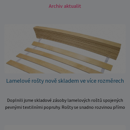
Archiv aktualit
Lamelové rošty nově skladem ve více rozměrech
Doplnili jsme skladové zásoby lamelových roštů spojených
pevnými textilními popruhy. Rošty se snadno rozvinou přímo
do rámu postele a poskytují matraci stabilní a rovnoměrnou
oporu. K dispozici jsou ve více rozměrech pro jednolůžkové i
dvoulůžkové postele. Aktuálně máme skladem velké