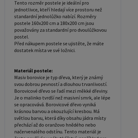
Tento rozměr postele je ideální pro
poskytuje dobrou podporu těla, cirkulaci vzduchu a
jednotlivce, kteří hledají více prostoru než
odvádění vlhkosti. Rošt postele je tvořen 12
standardní jednolůžko nabízí. Rozměry
příčkami, které jsou spojeny textilií, příčky roštu
postele 160x200 cm a 180x200 cm jsou
jsou z masivu borovice. Mezery mezi příčkami jsou
považovány za standardní pro dvoulůžkovou
postel.
cca 11 cm. Zpracování - lakovaná postel: Lakované
Před nákupem postele se ujistěte, že máte
postele jsou oblíbené pro svůj elegantní vzhled a
dostatek místa ve své ložnici.
odolnost. Lakovaný povrch je hladký, snadno se
čistí a je odolný vůči poškrábání a opotřebení.
Máte zájem o velkoobchodní spolupráci? Nebo
Materiál postele:
Masiv borovice je typ dřeva, který je známý
chcete získat zajímavou cenovou nabídku na větší
svou dobrou pevností a dlouhou trvanlivostí.
množství našich produktů? Obchodníkům a
Borovicové dřevo se řadí mezi měkké dřeviny.
firmám, nabízíme možnost nákupu na
Je o malinko tvrdší než masivní smrk, ale lépe
velkoobchodní ceny. Zašlete poptávku na
se opracovává. Borovicové dřevo vyniká
krásnou barvou a okouzlující kresbou. Má
ondera@seznam.cz, velice rádi se Vám budeme
světlou barvu, která díky obsahu jádra místy
věnovat. Popřípadě se zaregistrujte se ( "
přechází až do oranžovo hnědého nebo
UŽIVATEL " - v horní liště ), vyplníte osobní údaje a
načervenalého odstínu. Tento materiál je
zakliknete " MÁME ZÁJEM O VELKOOBCHODNÍ