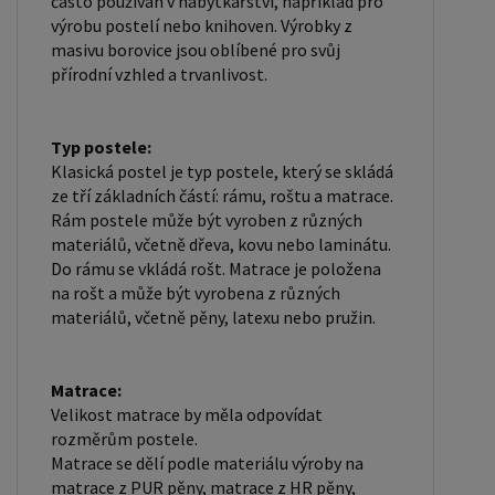
často používán v nábytkářství, například pro
SPOLUPRÁCI " a zadáte fakturační údaje. Po jejich
výrobu postelí nebo knihoven. Výrobky z
masivu borovice jsou oblíbené pro svůj
kontrole, Vám bude povolen přístup do
přírodní vzhled a trvanlivost.
velkoobchodu.
Typ postele:
Klasická postel je typ postele, který se skládá
ze tří základních částí: rámu, roštu a matrace.
Rám postele může být vyroben z různých
materiálů, včetně dřeva, kovu nebo laminátu.
Do rámu se vkládá rošt. Matrace je položena
na rošt a může být vyrobena z různých
materiálů, včetně pěny, latexu nebo pružin.
Matrace:
Velikost matrace by měla odpovídat
rozměrům postele.
Matrace se dělí podle materiálu výroby na
matrace z PUR pěny, matrace z HR pěny,