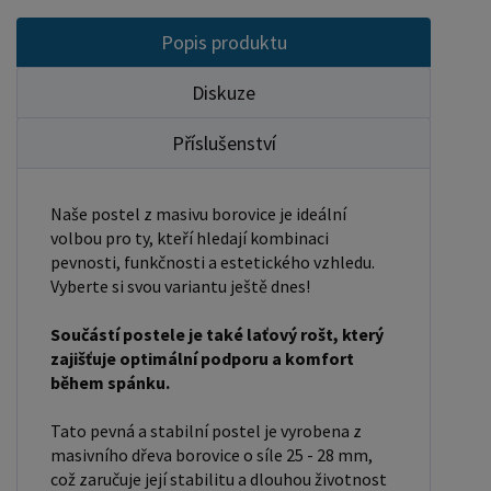
velikost otvoru pro matraci, resp. rozměr matrace.
Popis produktu
Na postele poskytujeme dvouletou záruku.
Doporučujeme k tomuto produktu dokoupit:
Diskuze
Matrace - nakupujte - ZDE Prostěradla - nakupujte
Příslušenství
- ZDE Úložný prostor - nakupujte - ZDE Noční
stolky, komody atd. - nakupujte - ZDE Přikrývky,
polštáře, chrániče, toppery - nakupujte - ZDE
Naše postel z masivu borovice je ideální
Rozměry postele: Rozměry postele jsou klíčové
volbou pro ty, kteří hledají kombinaci
pro pohodlí a funkčnost ložnice. Výška postele by
pevnosti, funkčnosti a estetického vzhledu.
Vyberte si svou variantu ještě dnes!
měla být taková, abyste mohli snadno vstávat a
lehat. Rozměry postele mohou ovlivnit celkový
Součástí postele je také laťový rošt, který
vzhled a funkčnost vaší ložnice. V naší nabídce
zajišťuje optimální podporu a komfort
naleznete i postele zvýšené. To je obzvláště
během spánku.
důležité pro starší osoby nebo osoby s omezenou
Tato pevná a stabilní postel je vyrobena z
pohyblivostí. Rozměry postele 80x200 cm a
masivního dřeva borovice o síle 25 - 28 mm,
90x200 cm jsou obecně považovány za standardní
což zaručuje její stabilitu a dlouhou životnost