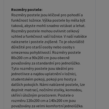
měla odpovídat rozměrům postele. Matrace se
dělí podle materiálu výroby na matrace z PUR
Rozměry postele:
pěny, matrace z HR pěny, matrace z líné pěny,
Rozměry postele jsou klíčové pro pohodlí a
pružinové matrace, taštičkové matrace, latexové
funkčnost ložnice. Výška postele by měla být
taková, abyste mohli snadno vstávat a lehat.
matrace, lamelové matrace, sendvičové matrace,
Rozměry postele mohou ovlivnit celkový
antibakteriální matrace. Matrace mohou být
vzhled a funkčnost vaší ložnice. V naší nabídce
měkké, středně tvrdé (H2, H3), tvrdé nebo velmi
naleznete i postele zvýšené. To je obzvláště
tvrdé (H4). Tvrdost matrace je důležitý faktor,
důležité pro starší osoby nebo osoby s
omezenou pohyblivostí. Rozměry postele
který ovlivňuje pohodlí a podporu, kterou matrace
80x200 cm a 90x200 cm jsou obecně
poskytuje. Při výběru matrace je důležité zvážit
považovány za standardní pro jednolůžko.
několik faktorů, včetně vaší preferované polohy
Tyto rozměry postele jsou ideální pro
spánku, vaší tělesné hmotnosti a jakékoliv
jednotlivce a najdou uplatnění v ložnici,
zdravotní problémy, které můžete mít. Laťkový
studentském pokoji, pokoji pro hosty a
dalších pokojích. Námi nabízené postele, lze
rošt ZDARMA: Laťkový rošt je ideální volbou pro ty,
doplnit matrací, nočními stolky, komodou,
kteří hledají kvalitní, pohodlný a cenově dostupný
skříní i úložným prostorem. Postele o
podklad pod matraci. Laťkový rošt se skládá z
rozměru 120x200 cm a 140x200 cm jsou
dřevěných lišt, které jsou spojeny textilií. Rošt
považovány za velmi komfortní jednolůžka.