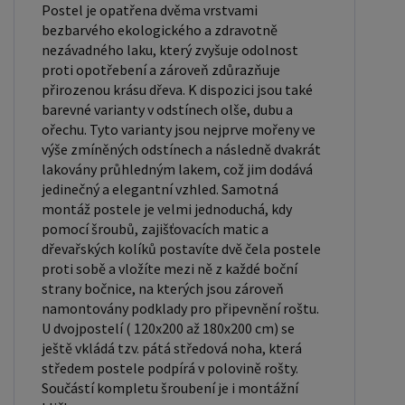
pro jednolůžko. Tyto rozměry postele jsou ideální
Postel je opatřena dvěma vrstvami
pro jednotlivce a najdou uplatnění v ložnici,
bezbarvého ekologického a zdravotně
nezávadného laku, který zvyšuje odolnost
studentském pokoji, pokoji pro hosty a dalších
proti opotřebení a zároveň zdůrazňuje
pokojích. Námi nabízené postele, lze doplnit
přirozenou krásu dřeva. K dispozici jsou také
matrací, nočními stolky, komodou, skříní i úložným
barevné varianty v odstínech olše, dubu a
prostorem. Postele o rozměru 120x200 cm a
ořechu. Tyto varianty jsou nejprve mořeny ve
výše zmíněných odstínech a následně dvakrát
140x200 cm jsou považovány za velmi komfortní
lakovány průhledným lakem, což jim dodává
jednolůžka. Tento rozměr postele je ideální pro
jedinečný a elegantní vzhled. Samotná
jednotlivce, kteří hledají více prostoru než
montáž postele je velmi jednoduchá, kdy
standardní jednolůžko nabízí. Rozměry postele
pomocí šroubů, zajišťovacích matic a
dřevařských kolíků postavíte dvě čela postele
160x200 cm a 180x200 cm jsou považovány za
proti sobě a vložíte mezi ně z každé boční
standardní pro dvoulůžkovou postel. Před
strany bočnice, na kterých jsou zároveň
nákupem postele se ujistěte, že máte dostatek
namontovány podklady pro připevnění roštu.
místa ve své ložnici. Materiál postele: Masiv
U dvojpostelí ( 120x200 až 180x200 cm) se
borovice je typ dřeva, který je známý svou dobrou
ještě vkládá tzv. pátá středová noha, která
středem postele podpírá v polovině rošty.
pevností a dlouhou trvanlivostí. Borovicové dřevo
Součástí kompletu šroubení je i montážní
se řadí mezi měkké dřeviny. Je o malinko tvrdší