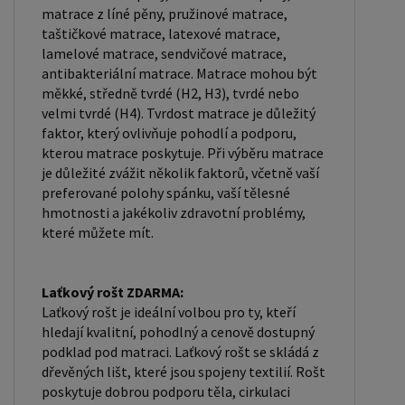
matrace z líné pěny, pružinové matrace,
taštičkové matrace, latexové matrace,
lamelové matrace, sendvičové matrace,
antibakteriální matrace. Matrace mohou být
měkké, středně tvrdé (H2, H3), tvrdé nebo
velmi tvrdé (H4). Tvrdost matrace je důležitý
faktor, který ovlivňuje pohodlí a podporu,
kterou matrace poskytuje. Při výběru matrace
je důležité zvážit několik faktorů, včetně vaší
preferované polohy spánku, vaší tělesné
hmotnosti a jakékoliv zdravotní problémy,
které můžete mít.
Laťkový rošt ZDARMA:
Laťkový rošt je ideální volbou pro ty, kteří
hledají kvalitní, pohodlný a cenově dostupný
podklad pod matraci. Laťkový rošt se skládá z
dřevěných lišt, které jsou spojeny textilií. Rošt
poskytuje dobrou podporu těla, cirkulaci