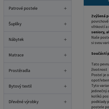
Patrové postele
Zvýšená p
povrchově 
Šuplíky
vlhkostí 
seniory, 
Naše poste
Nábytek
si svou var
Součástí p
Matrace
Tato pevná 
životnost
Prostěradla
Postel je 
opotřebení
Tyto varia
Bytový textil
jedinečný 
kolíků pos
Dřevěné výrobky
podklady p
postele po