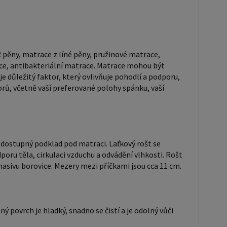
z líné pěny, pružinové matrace, taštičkové matrace,
 matrace, lamelové matrace, sendvičové matrace,
eriální matrace. Matrace mohou být měkké, středně
2, H3), tvrdé nebo velmi tvrdé (H4). Tvrdost matrace
 pěny, matrace z líné pěny, pružinové matrace,
itý faktor, který ovlivňuje pohodlí a podporu, kterou
ce, antibakteriální matrace. Matrace mohou být
poskytuje. Při výběru matrace je důležité zvážit
e důležitý faktor, který ovlivňuje pohodlí a podporu,
orů, včetně vaší preferované polohy spánku, vaší
faktorů, včetně vaší preferované polohy spánku, vaší
hmotnosti a jakékoliv zdravotní problémy, které
ový rošt je ideální
o ty, kteří hledají kvalitní, pohodlný a cenově
 podklad pod matraci. Laťkový rošt se skládá z
vě dostupný podklad pod matraci. Laťkový rošt se
dporu těla, cirkulaci vzduchu a odvádění vlhkosti. Rošt
 lišt, které jsou spojeny textilií. Rošt poskytuje
z masivu borovice. Mezery mezi příčkami jsou cca 11 cm.
odporu těla, cirkulaci vzduchu a odvádění vlhkosti.
ele je tvořen 12 příčkami, které jsou spojeny textilií,
oštu jsou z masivu borovice. Mezery mezi příčkami
 povrch je hladký, snadno se čistí a je odolný vůči
lakovaná postel: Lakované
jsou oblíbené pro svůj elegantní vzhled a odolnost.