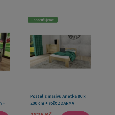
Doporučujeme
Postel z masivu Anetka 80 x
h +
200 cm + rošt ZDARMA
1825 Kč