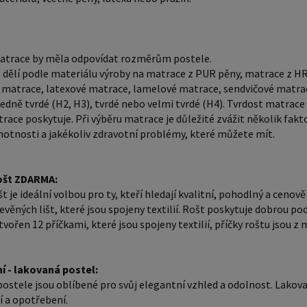
matrace 
latexové
antibakt
atrace by měla odpovídat rozměrům postele.
tvrdé (H
 dělí podle materiálu výroby na matrace z PUR pěny, matrace z HR
je důlež
 matrace, latexové matrace, lamelové matrace, sendvičové matra
matrace 
edně tvrdé (H2, H3), tvrdé nebo velmi tvrdé (H4). Tvrdost matrace j
race poskytuje. Při výběru matrace je důležité zvážit několik fakt
několik 
otnosti a jakékoliv zdravotní problémy, které můžete mít.
tělesné 
můžete mít. Laťkový rošt ZDARMA: Laťk
volbou pr
ošt ZDARMA:
dostupný
t je ideální volbou pro ty, kteří hledají kvalitní, pohodlný a ceno
evěných lišt, které jsou spojeny textilií. Rošt poskytuje dobrou po
dřevěných
tvořen 12 příčkami, které jsou spojeny textilií, příčky roštu jsou 
dobrou p
Rošt post
příčky r
í - lakovaná postel:
ostele jsou oblíbené pro svůj elegantní vzhled a odolnost. Lakovaný
jsou cca 11 cm. Zpracování - 
 a opotřebení.
postele 