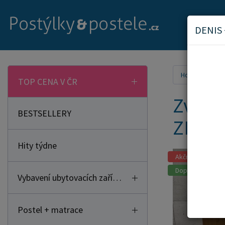
DENIS
Home
Pos
TOP CENA V ČR
Zvýšen
BESTSELLERY
ZDAR
Hity týdne
Akční zboží
Doporučujeme
Vybavení ubytovacích zařízení
Postel + matrace