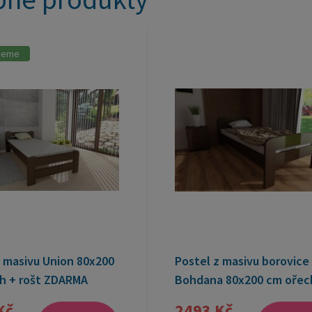
jeme
z masivu Union 80x200
Postel z masivu borovice
h + rošt ZDARMA
Bohdana 80x200 cm ořec
rošt ZDARMA
Kč
2493 Kč