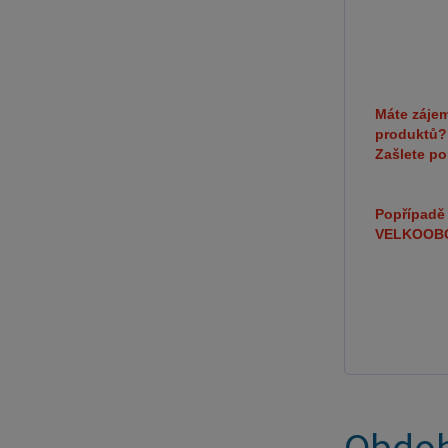
Máte zájem
produktů
Zašlete p
Popřípadě 
VELKOOBCH
Obdob