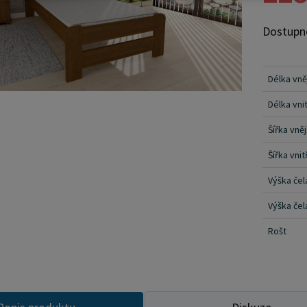
cca 34 c
Dostupn
osoby s 
borovice 
pevnosti
Délka vně
variantu ještě dnes! Sou
Délka vnit
který za
Tato pev
Šířka vněj
borovice 
Šířka vnit
dlouhou 
Výška čel
bezbarvé
který zv
Výška čel
zdůrazňu
Rošt
barevné 
varianty
následně
dodává j