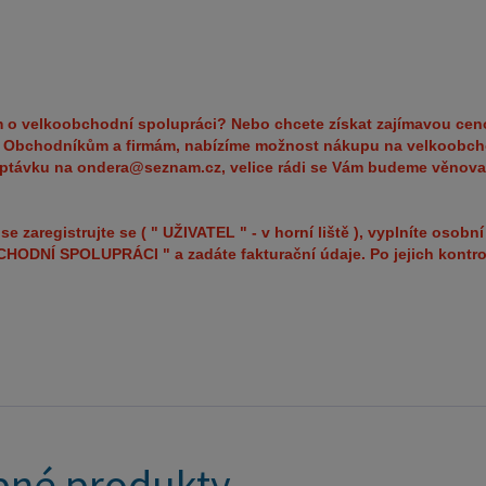
Lakovaný
poškrábání a opot
spoluprá
na větší
 o velkoobchodní spolupráci? Nebo chcete získat zajímavou cen
nabízíme
?
Obchodníkům a firmám, nabízíme možnost nákupu na velkoobch
optávku na ondera@seznam.cz, velice rádi se Vám budeme věnova
poptávk
věnovat. Popřípadě se zaregistrujte se ( " UŽIVATEL " 
horní li
se zaregistrujte se ( " UŽIVATEL " - v horní liště ), vyplníte oso
ODNÍ SPOLUPRÁCI " a zadáte fakturační údaje. Po jejich kontro
ZÁJEM O
fakturač
né produkty