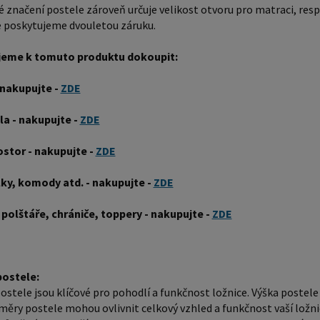
značení postele zároveň určuje velikost otvoru pro matraci, res
ovlivnit 
 poskytujeme dvouletou záruku.
nabídce 
pro star
eme k tomuto produktu dokoupit:
Rozměry
 nakupujte -
ZDE
považová
postele 
la - nakupujte -
ZDE
ložnici,
pokojích
ostor - nakupujte -
ZDE
stolky, 
lky, komody atd. - nakupujte -
ZDE
rozměru
komfortn
 polštáře, chrániče, toppery - nakupujte -
ZDE
jednotliv
jednolůž
cm jsou 
ostele:
Před nák
stele jsou klíčové pro pohodlí a funkčnost ložnice. Výška postele
ve své ložnici. Materiál postele: Masi
měry postele mohou ovlivnit celkový vzhled a funkčnost vaší ložnic