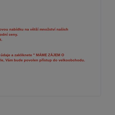
 povrch je hladký, snadno se čistí a je odolný vůči
řebení. Máte zájem o velkoobchodní
ci? Nebo chcete získat zajímavou cenovou nabídku
 množství našich produktů? Obchodníkům a firmám,
ovou nabídku na větší množství našich
 možnost nákupu na velkoobchodní ceny. Zašlete
odní ceny.
t.
u na ondera@seznam.cz, velice rádi se Vám budeme
- v
ště ), vyplníte osobní údaje a zakliknete " MÁME
bní údaje a zakliknete " MÁME ZÁJEM O
le, Vám bude povolen přístup do velkoobchodu.
 VELKOOBCHODNÍ SPOLUPRÁCI " a zadáte
ní údaje. Po jejich kontrole, Vám bude povolen
přístup do velkoobchodu.