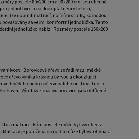
 známý svou dobrou pevností a dlouhou trvanlivostí.
ozměry postele 80x200 cm a 90x200 cm jsou obecně
ro jednotlivce a najdou uplatnění v ložnici,
vé dřevo se řadí mezi měkké dřeviny. Je o malinko
ele, lze doplnit matrací, nočními stolky, komodou,
ež masivní smrk, ale lépe se opracovává. Borovicové
u považovány za velmi komfortní jednolůžka. Tento
niká krásnou barvou a okouzlující kresbou. Má
tandardní jednolůžko nabízí. Rozměry postele 160x200
barvu, která díky obsahu jádra místy přechází až do
o hnědého nebo načervenalého odstínu. Tento
 je často používán v nábytkářství, například pro
ostelí nebo knihoven. Výrobky z masivu borovice jsou
o svůj přírodní vzhled a trvanlivost. Typ postele:
rvanlivostí. Borovicové dřevo se řadí mezi měkké
postel je typ postele, který se skládá ze tří
cové dřevo vyniká krásnou barvou a okouzlující
anžovo hnědého nebo načervenalého odstínu. Tento
ch částí: rámu, roštu a matrace. Rám postele může
 knihoven. Výrobky z masivu borovice jsou oblíbené
ben z různých materiálů, včetně dřeva, kovu nebo
. Do rámu se vkládá rošt. Matrace je položena na
ůže být vyrobena z různých materiálů, včetně pěny,
race: Velikost matrace by měla
, roštu a matrace. Rám postele může být vyroben z
t rozměrům postele. Matrace se dělí podle
. Matrace je položena na rošt a může být vyrobena z
u výroby na matrace z PUR pěny, matrace z HR pěny,