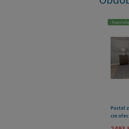
Doporuču
Postel 
cm ořec
2493 