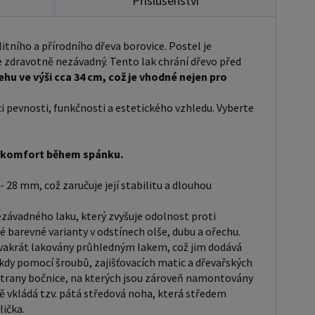
Příslušenství
je velmi jednoduchá, kdy pomocí šroubů,
acích matic a dřevařských kolíků postavíte dvě čela
proti sobě a vložíte mezi ně z každé boční strany
itního a přírodního dřeva borovice. Postel je
 zdravotně nezávadný. Tento lak chrání dřevo před
 na kterých jsou zároveň namontovány podklady pro
hu ve výši cca 34 cm, což je vhodné nejen pro
ní roštu. U dvojpostelí ( 120x200 až 180x200 cm) se
ládá tzv. pátá středová noha, která středem postele
ci pevnosti, funkčnosti a estetického vzhledu. Vyberte
v polovině rošty. Součástí kompletu šroubení je i
 klička. Rozměrové značení postele zároveň určuje
 a komfort během spánku.
 otvoru pro matraci, resp. rozměr matrace. Na
kytujeme dvouletou záruku. Doporučujeme k
- 28 mm, což zaručuje její stabilitu a dlouhou
 dokoupit: Matrace - nakupujte - ZDE
kupujte - ZDE Úložný prostor - nakupujte
ávadného laku, který zvyšuje odolnost proti
é barevné varianty v odstínech olše, dubu a ořechu.
dvakrát lakovány průhledným lakem, což jim dodává
chrániče, toppery - nakupujte - ZDE Rozměry
kdy pomocí šroubů, zajišťovacích matic a dřevařských
 Rozměry postele jsou klíčové pro pohodlí a
í strany bočnice, na kterých jsou zároveň namontovány
t ložnice. Výška postele by měla být taková, abyste
tě vkládá tzv. pátá středová noha, která středem
adno vstávat a lehat. Rozměry postele mohou
lička.