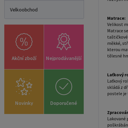
Velkoobchod
Matrace:
Velikost m
Matrace se
taštičkové
měkké, stř
kterou mat
tělesné hm
Akční zboží
Nejprodávanější
Laťkový r
Laťkový roš
skládá z dř
postele je 
Novinky
Doporučené
Zpracován
zboží
Lakované p
poškrábání