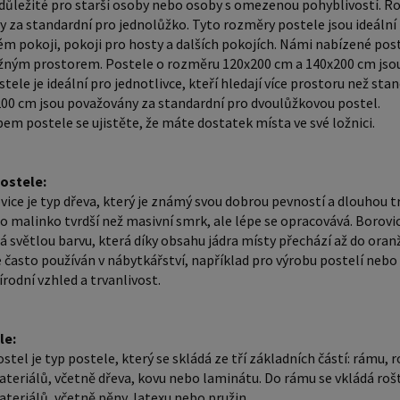
který je
důležité pro starší osoby nebo osoby s omezenou pohyblivostí. R
 za standardní pro jednolůžko. Tyto rozměry postele jsou ideální p
Borovico
m pokoji, pokoji pro hosty a dalších pokojích. Námi nabízené post
tvrdší n
ložným prostorem. Postele o rozměru 120x200 cm a 140x200 cm jso
dřevo vy
tele je ideální pro jednotlivce, kteří hledají více prostoru než s
světlou 
00 cm jsou považovány za standardní pro dvoulůžkovou postel.
oranžov
em postele se ujistěte, že máte dostatek místa ve své ložnici.
materiál
výrobu p
postele:
oblíbené pr
vice je typ dřeva, který je známý svou dobrou pevností a dlouhou t
Klasická 
e o malinko tvrdší než masivní smrk, ale lépe se opracovává. Borovi
á světlou barvu, která díky obsahu jádra místy přechází až do or
základní
e často používán v nábytkářství, například pro výrobu postelí nebo
být vyro
írodní vzhled a trvanlivost.
laminátu
rošt a m
le:
latexu nebo pružin. Mat
ostel je typ postele, který se skládá ze tří základních částí: rámu
odpovída
teriálů, včetně dřeva, kovu nebo laminátu. Do rámu se vkládá rošt
materiál
teriálů, včetně pěny, latexu nebo pružin.