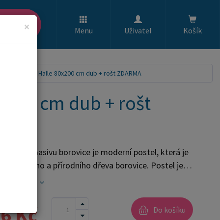
ledat
×
Menu
Uživatel
Košík
tel z masivu Halle 80x200 cm dub + rošt ZDARMA
x200 cm dub + rošt
postel z masivu borovice je moderní postel, která je
 z kvalitního a přírodního dřeva borovice. Postel je
vě upravena kvalitním ekologickým vodou
celý popis
ým lakem, který je zdravotně nezávadný. Tento lak
řevo před vlhkostí a mechanickým
6 Kč
Do košíku
ím. Postel poskytuje zvýšenou polohu lehu ve výši