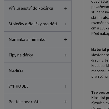
obzvláště 
považovány
Příslušenství do kočárku
studentské
skříní i ú
rozměr pos
Stolečky a židličky pro děti
cm a 180x2
Před nákup
Maminka a miminko
Materiál 
Tipy na dárky
Masiv boro
dřeviny. J
kresbou. M
Mazlíčci
materiál j
pro svůj př
VÝPRODEJ
Typ poste
Klasická p
Postele bez roštu
různých ma
různých ma