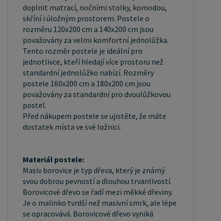
příčkami, které jsou spojeny textilií, příčky roštu
doplnit matrací, nočními stolky, komodou,
jsou z masivu borovice. Mezery mezi příčkami jsou
skříní i úložným prostorem. Postele o
rozměru 120x200 cm a 140x200 cm jsou
cca 11 cm. Zpracování - lakovaná postel: Lakované
považovány za velmi komfortní jednolůžka.
postele jsou oblíbené pro svůj elegantní vzhled a
Tento rozměr postele je ideální pro
odolnost. Lakovaný povrch je hladký, snadno se
jednotlivce, kteří hledají více prostoru než
čistí a je odolný vůči poškrábání a opotřebení. Je
standardní jednolůžko nabízí. Rozměry
postele 160x200 cm a 180x200 cm jsou
však důležité mít na paměti, že bílá barva je
považovány za standardní pro dvoulůžkovou
zvláště citlivá na nežádoucí vnější faktory, jako je
postel.
sluneční záření. Dlouhodobé vystavení postele
Před nákupem postele se ujistěte, že máte
těmto podmínkám může způsobit vizuální změny
dostatek místa ve své ložnici.
v podobě zabarvení. Máte zájem o
velkoobchodní spolupráci? Nebo chcete získat
Materiál postele:
zajímavou cenovou nabídku na větší množství
Masiv borovice je typ dřeva, který je známý
našich produktů? Obchodníkům a firmám,
svou dobrou pevností a dlouhou trvanlivostí.
nabízíme možnost nákupu na velkoobchodní ceny.
Borovicové dřevo se řadí mezi měkké dřeviny.
Je o malinko tvrdší než masivní smrk, ale lépe
Zašlete poptávku na ondera@seznam.cz, velice
se opracovává. Borovicové dřevo vyniká
rádi se Vám budeme věnovat. Popřípadě se