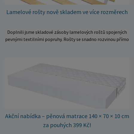
Lamelové rošty nově skladem ve více rozměrech
Doplnili jsme skladové zásoby lamelových roštů spojených
pevnými textilními popruhy. Rošty se snadno rozvinou přímo
do rámu postele a poskytují matraci stabilní a rovnoměrnou
oporu. K dispozici jsou ve více rozměrech pro jednolůžkové i
dvoulůžkové postele. Aktuálně máme skladem velké
množství kusů, proto můžeme objednávky rychle expedovat.
Vyberte si vhodný rozměr a dopřejte své matraci kvalitní
podklad za výhodnou cenu.
Akční nabídka – pěnová matrace 140 × 70 × 10 cm
za pouhých 399 Kč!