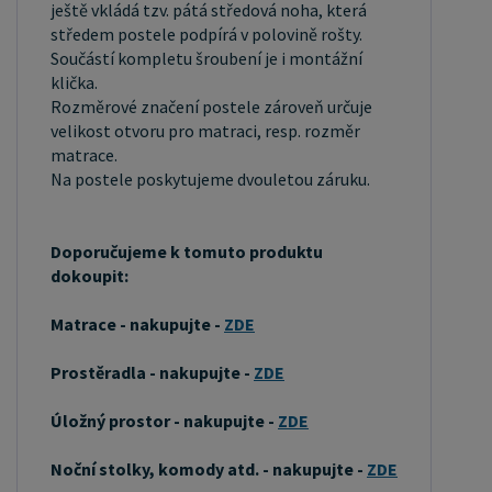
ještě vkládá tzv. pátá středová noha, která
okouzlující kresbou. Má světlou barvu, která díky
středem postele podpírá v polovině rošty.
obsahu jádra místy přechází až do oranžovo
Součástí kompletu šroubení je i montážní
hnědého nebo načervenalého odstínu. Tento
klička.
materiál je často používán v nábytkářství,
Rozměrové značení postele zároveň určuje
velikost otvoru pro matraci, resp. rozměr
například pro výrobu postelí nebo knihoven.
matrace.
Výrobky z masivu borovice jsou oblíbené pro svůj
Na postele poskytujeme dvouletou záruku.
přírodní vzhled a trvanlivost. Typ postele: Klasická
postel je typ postele, který se skládá ze tří
Doporučujeme k tomuto produktu
základních částí: rámu, roštu a matrace. Rám
dokoupit:
postele může být vyroben z různých materiálů,
včetně dřeva, kovu nebo laminátu. Do rámu se
Matrace - nakupujte -
ZDE
vkládá rošt. Matrace je položena na rošt a může
být vyrobena z různých materiálů, včetně pěny,
Prostěradla - nakupujte -
ZDE
latexu nebo pružin. Matrace: Velikost matrace by
Úložný prostor - nakupujte -
ZDE
měla odpovídat rozměrům postele. Matrace se
dělí podle materiálu výroby na matrace z PUR
Noční stolky, komody atd. - nakupujte -
ZDE
pěny, matrace z HR pěny, matrace z líné pěny,