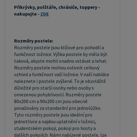
Přikrývky, polštáře, chrániče, toppery -
pružinové matrace, taštičkové matrace, latexové
nakupujte -
ZDE
matrace, lamelové matrace, sendvičové matrace,
antibakteriální matrace. Matrace mohou být
měkké, středně tvrdé (H2, H3), tvrdé nebo velmi
tvrdé (H4). Tvrdost matrace je důležitý faktor,
Rozměry postele:
Rozměry postele jsou klíčové pro pohodlí a
který ovlivňuje pohodlí a podporu, kterou matrace
funkčnost ložnice. Výška postele by měla být
poskytuje. Při výběru matrace je důležité zvážit
taková, abyste mohli snadno vstávat a lehat.
několik faktorů, včetně vaší preferované polohy
Rozměry postele mohou ovlivnit celkový
spánku, vaší tělesné hmotnosti a jakékoliv
vzhled a funkčnost vaší ložnice. V naší nabídce
naleznete i postele zvýšené. To je obzvláště
zdravotní problémy, které můžete mít. Laťkový
důležité pro starší osoby nebo osoby s
rošt ZDARMA: Laťkový rošt je ideální volbou pro ty,
omezenou pohyblivostí. Rozměry postele
kteří hledají kvalitní, pohodlný a cenově dostupný
80x200 cm a 90x200 cm jsou obecně
podklad pod matraci. Laťkový rošt se skládá z
považovány za standardní pro jednolůžko.
Tyto rozměry postele jsou ideální pro
dřevěných lišt, které jsou spojeny textilií. Rošt
jednotlivce a najdou uplatnění v ložnici,
poskytuje dobrou podporu těla, cirkulaci vzduchu a
studentském pokoji, pokoji pro hosty a
odvádění vlhkosti. Rošt postele je tvořen 12
dalších pokojích. Námi nabízené postele, lze