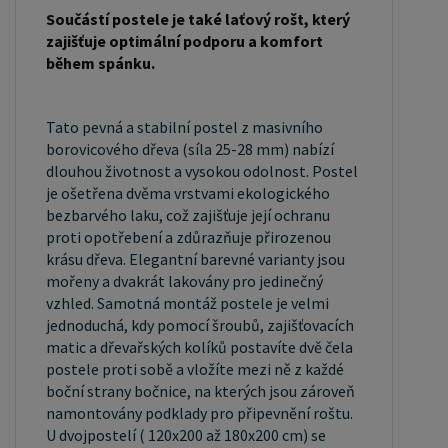
studentském pokoji, pokoji pro hosty a dalších
Součástí postele je také laťový rošt, který
pokojích. Námi nabízené postele, lze doplnit
zajišťuje optimální podporu a komfort
matrací, nočními stolky, komodou, skříní i úložným
během spánku.
prostorem. Postele o rozměru 120x200 cm a
140x200 cm jsou považovány za velmi komfortní
Tato pevná a stabilní postel z masivního
jednolůžka. Tento rozměr postele je ideální pro
borovicového dřeva (síla 25-28 mm) nabízí
jednotlivce, kteří hledají více prostoru než
dlouhou životnost a vysokou odolnost. Postel
standardní jednolůžko nabízí. Rozměry postele
je ošetřena dvěma vrstvami ekologického
bezbarvého laku, což zajišťuje její ochranu
160x200 cm a 180x200 cm jsou považovány za
proti opotřebení a zdůrazňuje přirozenou
standardní pro dvoulůžkovou postel. Před
krásu dřeva. Elegantní barevné varianty jsou
nákupem postele se ujistěte, že máte dostatek
mořeny a dvakrát lakovány pro jedinečný
místa ve své ložnici. Materiál postele: Masiv
vzhled. Samotná montáž postele je velmi
jednoduchá, kdy pomocí šroubů, zajišťovacích
borovice je typ dřeva, který je známý svou dobrou
matic a dřevařských kolíků postavíte dvě čela
pevností a dlouhou trvanlivostí. Borovicové dřevo
postele proti sobě a vložíte mezi ně z každé
se řadí mezi měkké dřeviny. Je o malinko tvrdší
boční strany bočnice, na kterých jsou zároveň
než masivní smrk, ale lépe se opracovává.
namontovány podklady pro připevnění roštu.
U dvojpostelí ( 120x200 až 180x200 cm) se
Borovicové dřevo vyniká krásnou barvou a