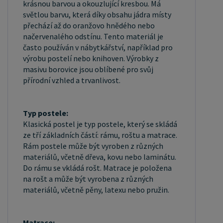
krásnou barvou a okouzlující kresbou. Má
zaregistrujte se ( " UŽIVATEL " - v horní liště ),
světlou barvu, která díky obsahu jádra místy
vyplníte osobní údaje a zakliknete " MÁME ZÁJEM
přechází až do oranžovo hnědého nebo
načervenalého odstínu. Tento materiál je
O VELKOOBCHODNÍ SPOLUPRÁCI " a zadáte
často používán v nábytkářství, například pro
fakturační údaje. Po jejich kontrole, Vám bude
výrobu postelí nebo knihoven. Výrobky z
povolen přístup do velkoobchodu.
masivu borovice jsou oblíbené pro svůj
přírodní vzhled a trvanlivost.
Typ postele:
Klasická postel je typ postele, který se skládá
ze tří základních částí: rámu, roštu a matrace.
Rám postele může být vyroben z různých
materiálů, včetně dřeva, kovu nebo laminátu.
Do rámu se vkládá rošt. Matrace je položena
na rošt a může být vyrobena z různých
materiálů, včetně pěny, latexu nebo pružin.
Matrace: