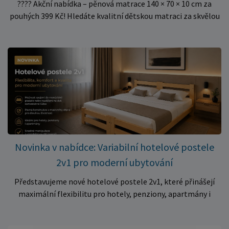
???? Akční nabídka – pěnová matrace 140 × 70 × 10 cm za
pouhých 399 Kč! Hledáte kvalitní dětskou matraci za skvělou
cenu? Právě teď můžete pořídit pěnovou matraci 140 × 70 ×
10 cm za neuvěřitelných 399 Kč. ✅ Rozměr: 140 × 70 × 10 cm
✅ Pohodlné pěnové jádro pro komfortní spánek dítěte ✅
Skvělá volba do dětských postýlek ✅ Výjimečně výhodná cena
– jen 399 Kč Využijte této mimořádné nabídky a pořiďte
kvalitní matraci za cenu, která patří k nejvýhodnějším na
trhu. Akce platí pouze do vyprodání zásob. Nakupujte chytře a
ušetřete!
Novinka v nabídce: Variabilní hotelové postele
2v1 pro moderní ubytování
Představujeme nové hotelové postele 2v1, které přinášejí
maximální flexibilitu pro hotely, penziony, apartmány i
ubytovny. Díky chytrému řešení lze během několika okamžiků
vytvořit prostorné manželské lůžko, nebo postele rozdělit