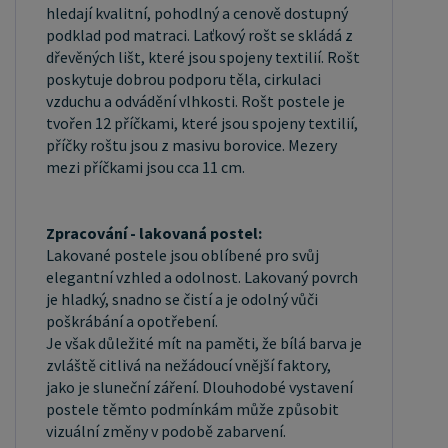
hledají kvalitní, pohodlný a cenově dostupný
podklad pod matraci. Laťkový rošt se skládá z
dřevěných lišt, které jsou spojeny textilií. Rošt
poskytuje dobrou podporu těla, cirkulaci
vzduchu a odvádění vlhkosti. Rošt postele je
tvořen 12 příčkami, které jsou spojeny textilií,
příčky roštu jsou z masivu borovice. Mezery
mezi příčkami jsou cca 11 cm.
Zpracování - lakovaná postel:
Lakované postele jsou oblíbené pro svůj
elegantní vzhled a odolnost. Lakovaný povrch
je hladký, snadno se čistí a je odolný vůči
poškrábání a opotřebení.
Je však důležité mít na paměti, že bílá barva je
zvláště citlivá na nežádoucí vnější faktory,
jako je sluneční záření. Dlouhodobé vystavení
postele těmto podmínkám může způsobit
vizuální změny v podobě zabarvení.