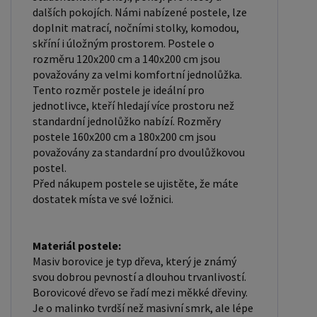
podklad pod matraci. Laťkový rošt se skládá z
dalších pokojích. Námi nabízené postele, lze
dřevěných lišt, které jsou spojeny textilií. Rošt
doplnit matrací, nočními stolky, komodou,
poskytuje dobrou podporu těla, cirkulaci vzduchu a
skříní i úložným prostorem. Postele o
odvádění vlhkosti. Rošt postele je tvořen 12
rozměru 120x200 cm a 140x200 cm jsou
považovány za velmi komfortní jednolůžka.
příčkami, které jsou spojeny textilií, příčky roštu
Tento rozměr postele je ideální pro
jsou z masivu borovice. Mezery mezi příčkami jsou
jednotlivce, kteří hledají více prostoru než
cca 11 cm. Zpracování - lakovaná postel: Lakované
standardní jednolůžko nabízí. Rozměry
postele jsou oblíbené pro svůj elegantní vzhled a
postele 160x200 cm a 180x200 cm jsou
považovány za standardní pro dvoulůžkovou
odolnost. Lakovaný povrch je hladký, snadno se
postel.
čistí a je odolný vůči poškrábání a opotřebení.
Před nákupem postele se ujistěte, že máte
Máte zájem o velkoobchodní spolupráci? Nebo
dostatek místa ve své ložnici.
chcete získat zajímavou cenovou nabídku na větší
množství našich produktů? Obchodníkům a
Materiál postele:
firmám, nabízíme možnost nákupu na
Masiv borovice je typ dřeva, který je známý
velkoobchodní ceny. Zašlete poptávku na
svou dobrou pevností a dlouhou trvanlivostí.
ondera@seznam.cz, velice rádi se Vám budeme
Borovicové dřevo se řadí mezi měkké dřeviny.
věnovat. Popřípadě se zaregistrujte se ( "
Je o malinko tvrdší než masivní smrk, ale lépe