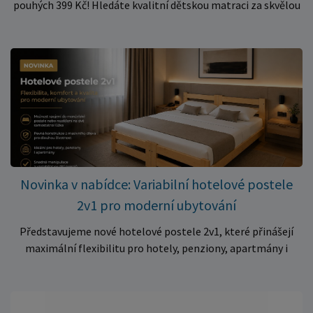
pouhých 399 Kč! Hledáte kvalitní dětskou matraci za skvělou
cenu? Právě teď můžete pořídit pěnovou matraci 140 × 70 ×
10 cm za neuvěřitelných 399 Kč. ✅ Rozměr: 140 × 70 × 10 cm
✅ Pohodlné pěnové jádro pro komfortní spánek dítěte ✅
Skvělá volba do dětských postýlek ✅ Výjimečně výhodná cena
– jen 399 Kč Využijte této mimořádné nabídky a pořiďte
kvalitní matraci za cenu, která patří k nejvýhodnějším na
trhu. Akce platí pouze do vyprodání zásob. Nakupujte chytře a
ušetřete!
Novinka v nabídce: Variabilní hotelové postele
2v1 pro moderní ubytování
Představujeme nové hotelové postele 2v1, které přinášejí
maximální flexibilitu pro hotely, penziony, apartmány i
ubytovny. Díky chytrému řešení lze během několika okamžiků
vytvořit prostorné manželské lůžko, nebo postele rozdělit
na dvě samostatná jednolůžka podle aktuálních potřeb