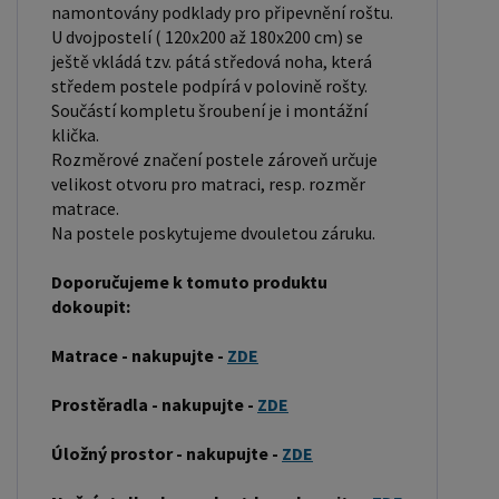
pevností a dlouhou trvanlivostí. Borovicové dřevo
namontovány podklady pro připevnění roštu.
U dvojpostelí ( 120x200 až 180x200 cm) se
se řadí mezi měkké dřeviny. Je o malinko tvrdší
ještě vkládá tzv. pátá středová noha, která
než masivní smrk, ale lépe se opracovává.
středem postele podpírá v polovině rošty.
Borovicové dřevo vyniká krásnou barvou a
Součástí kompletu šroubení je i montážní
okouzlující kresbou. Má světlou barvu, která díky
klička.
obsahu jádra místy přechází až do oranžovo
Rozměrové značení postele zároveň určuje
velikost otvoru pro matraci, resp. rozměr
hnědého nebo načervenalého odstínu. Tento
matrace.
materiál je často používán v nábytkářství,
Na postele poskytujeme dvouletou záruku.
například pro výrobu postelí nebo knihoven.
Výrobky z masivu borovice jsou oblíbené pro svůj
Doporučujeme k tomuto produktu
dokoupit:
přírodní vzhled a trvanlivost. Typ postele: Klasická
postel je typ postele, který se skládá ze tří
Matrace - nakupujte -
ZDE
základních částí: rámu, roštu a matrace. Rám
postele může být vyroben z různých materiálů,
Prostěradla - nakupujte -
ZDE
včetně dřeva, kovu nebo laminátu. Do rámu se
Úložný prostor - nakupujte -
ZDE
vkládá rošt. Matrace je položena na rošt a může
být vyrobena z různých materiálů, včetně pěny,