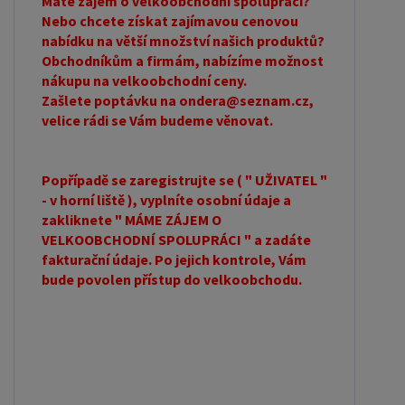
Máte zájem o velkoobchodní spolupráci?
Nebo chcete získat zajímavou cenovou
nabídku na větší množství našich produktů?
Obchodníkům a firmám, nabízíme možnost
nákupu na velkoobchodní ceny.
Zašlete poptávku na ondera@seznam.cz,
velice rádi se Vám budeme věnovat.
Popřípadě se zaregistrujte se ( " UŽIVATEL "
- v horní liště ), vyplníte osobní údaje a
zakliknete " MÁME ZÁJEM O
VELKOOBCHODNÍ SPOLUPRÁCI " a zadáte
fakturační údaje. Po jejich kontrole, Vám
bude povolen přístup do velkoobchodu.