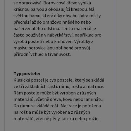
se opracovává. Borovicové dřevo vyniká
UŽIVATEL " - v horní liště ), vyplníte osobní údaje a
krásnou barvou a okouzlující kresbou. Má
zakliknete " MÁME ZÁJEM O VELKOOBCHODNÍ
světlou barvu, která díky obsahu jádra místy
SPOLUPRÁCI " a zadáte fakturační údaje. Po jejich
přechází až do oranžovo hnědého nebo
kontrole, Vám bude povolen přístup do
načervenalého odstínu. Tento materiál je
často používán v nábytkářství, například pro
velkoobchodu.
výrobu postelí nebo knihoven. Výrobky z
masivu borovice jsou oblíbené pro svůj
přírodní vzhled a trvanlivost.
Typ postele:
Klasická postel je typ postele, který se skládá
ze tří základních částí: rámu, roštu a matrace.
Rám postele může být vyroben z různých
materiálů, včetně dřeva, kovu nebo laminátu.
Do rámu se vkládá rošt. Matrace je položena
na rošt a může být vyrobena z různých
materiálů, včetně pěny, latexu nebo pružin.