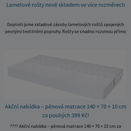
Lamelové rošty nově skladem ve více rozměrech
Doplnili jsme skladové zásoby lamelových roštů spojených
pevnými textilními popruhy. Rošty se snadno rozvinou přímo
do rámu postele a poskytují matraci stabilní a rovnoměrnou
oporu. K dispozici jsou ve více rozměrech pro jednolůžkové i
dvoulůžkové postele. Aktuálně máme skladem velké
množství kusů, proto můžeme objednávky rychle expedovat.
Vyberte si vhodný rozměr a dopřejte své matraci kvalitní
podklad za výhodnou cenu.
Akční nabídka – pěnová matrace 140 × 70 × 10 cm
za pouhých 399 Kč!
???? Akční nabídka – pěnová matrace 140 × 70 × 10 cm za