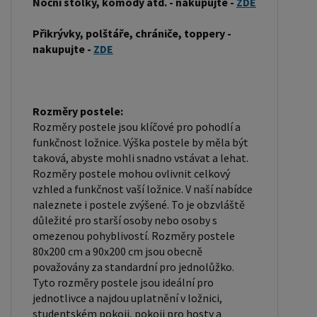
Noční stolky, komody atd. - nakupujte -
ZDE
latexu nebo pružin. Matrace: Velikost matrace by
měla odpovídat rozměrům postele. Matrace se
Přikrývky, polštáře, chrániče, toppery -
nakupujte -
ZDE
dělí podle materiálu výroby na matrace z PUR
pěny, matrace z HR pěny, matrace z líné pěny,
pružinové matrace, taštičkové matrace, latexové
matrace, lamelové matrace, sendvičové matrace,
Rozměry postele:
Rozměry postele jsou klíčové pro pohodlí a
antibakteriální matrace. Matrace mohou být
funkčnost ložnice. Výška postele by měla být
měkké, středně tvrdé (H2, H3), tvrdé nebo velmi
taková, abyste mohli snadno vstávat a lehat.
tvrdé (H4). Tvrdost matrace je důležitý faktor,
Rozměry postele mohou ovlivnit celkový
který ovlivňuje pohodlí a podporu, kterou matrace
vzhled a funkčnost vaší ložnice. V naší nabídce
poskytuje. Při výběru matrace je důležité zvážit
naleznete i postele zvýšené. To je obzvláště
důležité pro starší osoby nebo osoby s
několik faktorů, včetně vaší preferované polohy
omezenou pohyblivostí. Rozměry postele
spánku, vaší tělesné hmotnosti a jakékoliv
80x200 cm a 90x200 cm jsou obecně
zdravotní problémy, které můžete mít. Laťkový
považovány za standardní pro jednolůžko.
rošt ZDARMA: Laťkový rošt je ideální volbou pro ty,
Tyto rozměry postele jsou ideální pro
jednotlivce a najdou uplatnění v ložnici,
kteří hledají kvalitní, pohodlný a cenově dostupný
studentském pokoji, pokoji pro hosty a