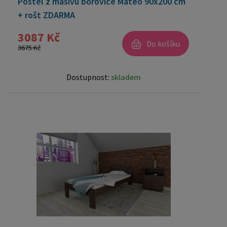
Postel z masivu borovice Mateo 90x200 cm
+ rošt ZDARMA
3087 Kč
Do košíku
3675 Kč
Dostupnost:
skladem