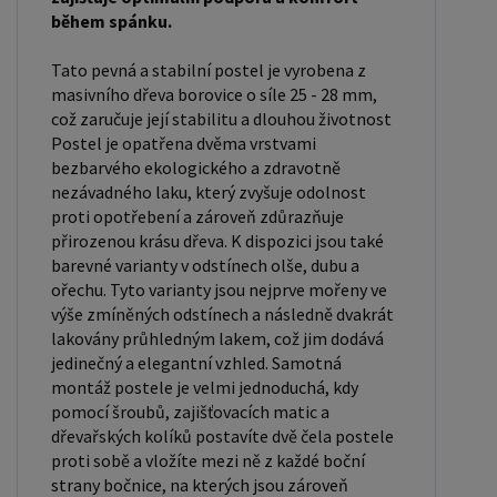
během spánku.
90x200 cm jsou obecně považovány za standardní
pro jednolůžko. Tyto rozměry postele jsou ideální
Tato pevná a stabilní postel je vyrobena z
pro jednotlivce a najdou uplatnění v ložnici,
masivního dřeva borovice o síle 25 - 28 mm,
studentském pokoji, pokoji pro hosty a dalších
což zaručuje její stabilitu a dlouhou životnost
Postel je opatřena dvěma vrstvami
pokojích. Námi nabízené postele, lze doplnit
bezbarvého ekologického a zdravotně
matrací, nočními stolky, komodou, skříní i úložným
nezávadného laku, který zvyšuje odolnost
prostorem. Postele o rozměru 120x200 cm a
proti opotřebení a zároveň zdůrazňuje
140x200 cm jsou považovány za velmi komfortní
přirozenou krásu dřeva. K dispozici jsou také
jednolůžka. Tento rozměr postele je ideální pro
barevné varianty v odstínech olše, dubu a
ořechu. Tyto varianty jsou nejprve mořeny ve
jednotlivce, kteří hledají více prostoru než
výše zmíněných odstínech a následně dvakrát
standardní jednolůžko nabízí. Rozměry postele
lakovány průhledným lakem, což jim dodává
160x200 cm a 180x200 cm jsou považovány za
jedinečný a elegantní vzhled. Samotná
standardní pro dvoulůžkovou postel. Před
montáž postele je velmi jednoduchá, kdy
pomocí šroubů, zajišťovacích matic a
nákupem postele se ujistěte, že máte dostatek
dřevařských kolíků postavíte dvě čela postele
místa ve své ložnici. Materiál postele: Masiv
proti sobě a vložíte mezi ně z každé boční
borovice je typ dřeva, který je známý svou dobrou
strany bočnice, na kterých jsou zároveň