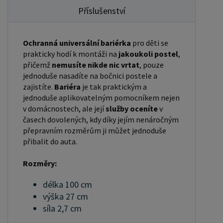
Příslušenství
Ochranná universální bariérka
pro děti se
prakticky hodí k montáži na
jakoukoli postel
,
přičemž
nemusíte nikde nic vrtat
, pouze
jednoduše nasadíte na bočnici postele a
zajistíte.
Bariéra
je tak praktickým a
jednoduše aplikovatelným pomocníkem nejen
v domácnostech, ale její
služby oceníte
v
časech dovolených, kdy díky jejím nenáročným
přepravním rozměrům ji můžet jednoduše
přibalit do auta.
Rozměry:
délka 100 cm
výška 27 cm
síla 2,7 cm