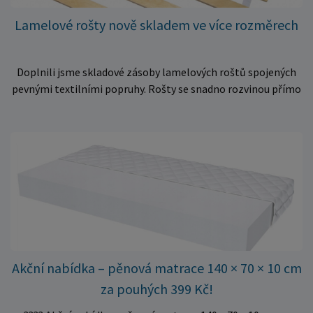
Lamelové rošty nově skladem ve více rozměrech
Doplnili jsme skladové zásoby lamelových roštů spojených
pevnými textilními popruhy. Rošty se snadno rozvinou přímo
do rámu postele a poskytují matraci stabilní a rovnoměrnou
oporu. K dispozici jsou ve více rozměrech pro jednolůžkové i
dvoulůžkové postele. Aktuálně máme skladem velké
množství kusů, proto můžeme objednávky rychle expedovat.
Vyberte si vhodný rozměr a dopřejte své matraci kvalitní
podklad za výhodnou cenu.
Akční nabídka – pěnová matrace 140 × 70 × 10 cm
za pouhých 399 Kč!