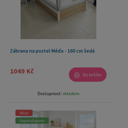
Zábrana na postel Méďa - 160 cm šedá
1049 Kč
Do košíku
Dostupnost:
skladem
Akce
Doporučujeme