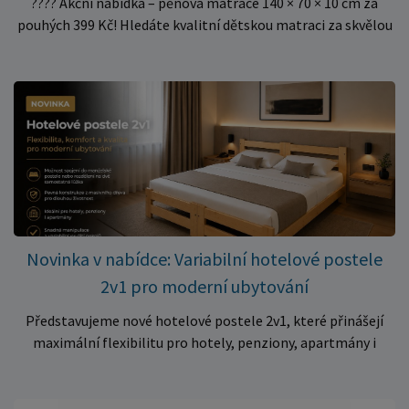
???? Akční nabídka – pěnová matrace 140 × 70 × 10 cm za
pouhých 399 Kč! Hledáte kvalitní dětskou matraci za skvělou
cenu? Právě teď můžete pořídit pěnovou matraci 140 × 70 ×
10 cm za neuvěřitelných 399 Kč. ✅ Rozměr: 140 × 70 × 10 cm
✅ Pohodlné pěnové jádro pro komfortní spánek dítěte ✅
Skvělá volba do dětských postýlek ✅ Výjimečně výhodná cena
– jen 399 Kč Využijte této mimořádné nabídky a pořiďte
kvalitní matraci za cenu, která patří k nejvýhodnějším na
trhu. Akce platí pouze do vyprodání zásob. Nakupujte chytře a
ušetřete!
Novinka v nabídce: Variabilní hotelové postele
2v1 pro moderní ubytování
Představujeme nové hotelové postele 2v1, které přinášejí
maximální flexibilitu pro hotely, penziony, apartmány i
ubytovny. Díky chytrému řešení lze během několika okamžiků
vytvořit prostorné manželské lůžko, nebo postele rozdělit
na dvě samostatná jednolůžka podle aktuálních potřeb