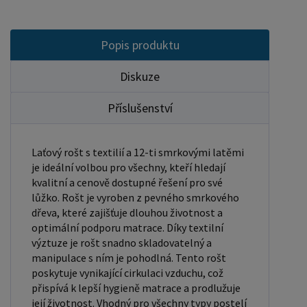
Popis produktu
Diskuze
Příslušenství
Laťový rošt s textilií a 12-ti smrkovými latěmi
je ideální volbou pro všechny, kteří hledají
kvalitní a cenově dostupné řešení pro své
lůžko. Rošt je vyroben z pevného smrkového
dřeva, které zajišťuje dlouhou životnost a
optimální podporu matrace. Díky textilní
výztuze je rošt snadno skladovatelný a
manipulace s ním je pohodlná. Tento rošt
poskytuje vynikající cirkulaci vzduchu, což
přispívá k lepší hygieně matrace a prodlužuje
její životnost. Vhodný pro všechny typy postelí