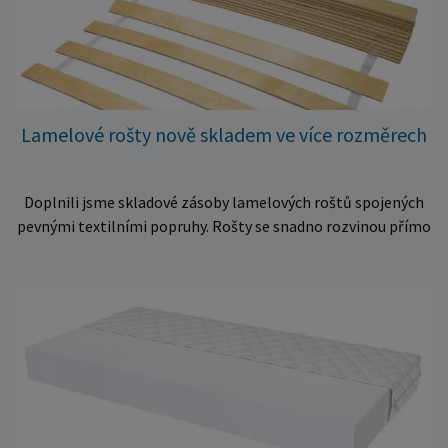
Lamelové rošty nově skladem ve více rozměrech
Doplnili jsme skladové zásoby lamelových roštů spojených
pevnými textilními popruhy. Rošty se snadno rozvinou přímo
do rámu postele a poskytují matraci stabilní a rovnoměrnou
oporu. K dispozici jsou ve více rozměrech pro jednolůžkové i
dvoulůžkové postele. Aktuálně máme skladem velké
množství kusů, proto můžeme objednávky rychle expedovat.
Vyberte si vhodný rozměr a dopřejte své matraci kvalitní
podklad za výhodnou cenu.