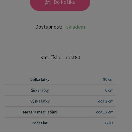
Do košíku
což přispívá k lepší hygieně matrace a prodlužuje
její životnost. Vhodný pro všechny typy postelí a
matrací. Zvolte si komfort a spolehlivost s naším
Dostupnost:
skladem
laťovým roštem."
Kat. číslo:
rošt80
Délka laťky
80 cm
Šířka laťky
6 cm
Výška laťky
cca 2 cm
Mezera mezi latěmi
cca 12 cm
Počet latí
12 ks