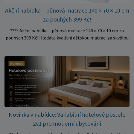
Akční nabídka – pěnová matrace 140 × 70 × 10 cm
za pouhých 399 Kč!
???? Akční nabídka – pěnová matrace 140 × 70 × 10 cm za
pouhých 399 Kč! Hledáte kvalitní dětskou matraci za skvělou
cenu? Právě teď můžete pořídit pěnovou matraci 140 × 70 ×
10 cm za neuvěřitelných 399 Kč. ✅ Rozměr: 140 × 70 × 10 cm
✅ Pohodlné pěnové jádro pro komfortní spánek dítěte ✅
Skvělá volba do dětských postýlek ✅ Výjimečně výhodná cena
– jen 399 Kč Využijte této mimořádné nabídky a pořiďte
kvalitní matraci za cenu, která patří k nejvýhodnějším na
trhu. Akce platí pouze do vyprodání zásob. Nakupujte chytře a
ušetřete!
Novinka v nabídce: Variabilní hotelové postele
2v1 pro moderní ubytování