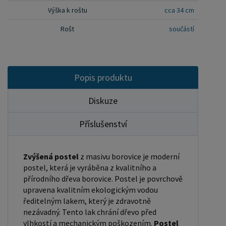
jsou zároveň namontovány podklady pro
Výška k roštu
cca 34 cm
připevnění roštu. U dvojpostelí ( 120x200 až
Rošt
součástí
180x200 cm) se ještě vkládá tzv. pátá středová
noha, která středem postele podpírá v polovině
rošty. Součástí kompletu šroubení je i montážní
klička. Rozměrové značení postele zároveň určuje
Popis produktu
velikost otvoru pro matraci, resp. rozměr matrace.
Na postele poskytujeme dvouletou záruku.
Diskuze
Doporučujeme k tomuto produktu dokoupit:
Příslušenství
Matrace - nakupujte - ZDE Prostěradla - nakupujte
- ZDE Úložný prostor - nakupujte - ZDE Noční
stolky, komody atd. - nakupujte - ZDE Přikrývky,
Zvýšená postel
z masivu borovice je moderní
postel, která je vyráběna z kvalitního a
polštáře, chrániče, toppery - nakupujte - ZDE
přírodního dřeva borovice. Postel je povrchově
Rozměry postele: Rozměry postele jsou klíčové
upravena kvalitním ekologickým vodou
pro pohodlí a funkčnost ložnice. Výška postele by
ředitelným lakem, který je zdravotně
měla být taková, abyste mohli snadno vstávat a
nezávadný. Tento lak chrání dřevo před
lehat. Rozměry postele mohou ovlivnit celkový
vlhkostí a mechanickým poškozením.
Postel