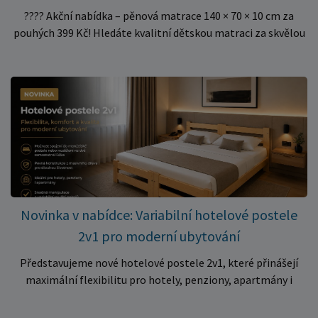
???? Akční nabídka – pěnová matrace 140 × 70 × 10 cm za
pouhých 399 Kč! Hledáte kvalitní dětskou matraci za skvělou
cenu? Právě teď můžete pořídit pěnovou matraci 140 × 70 ×
10 cm za neuvěřitelných 399 Kč. ✅ Rozměr: 140 × 70 × 10 cm
✅ Pohodlné pěnové jádro pro komfortní spánek dítěte ✅
Skvělá volba do dětských postýlek ✅ Výjimečně výhodná cena
– jen 399 Kč Využijte této mimořádné nabídky a pořiďte
kvalitní matraci za cenu, která patří k nejvýhodnějším na
trhu. Akce platí pouze do vyprodání zásob. Nakupujte chytře a
ušetřete!
Novinka v nabídce: Variabilní hotelové postele
2v1 pro moderní ubytování
Představujeme nové hotelové postele 2v1, které přinášejí
maximální flexibilitu pro hotely, penziony, apartmány i
ubytovny. Díky chytrému řešení lze během několika okamžiků
vytvořit prostorné manželské lůžko, nebo postele rozdělit