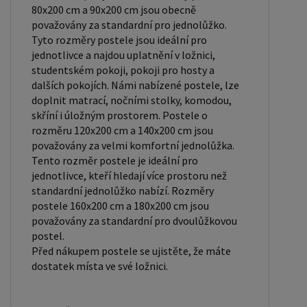
spánku, vaší tělesné hmotnosti a jakékoliv
80x200 cm a 90x200 cm jsou obecně
zdravotní problémy, které můžete mít. Laťkový
považovány za standardní pro jednolůžko.
rošt ZDARMA: Laťkový rošt je ideální volbou pro ty,
Tyto rozměry postele jsou ideální pro
kteří hledají kvalitní, pohodlný a cenově dostupný
jednotlivce a najdou uplatnění v ložnici,
studentském pokoji, pokoji pro hosty a
podklad pod matraci. Laťkový rošt se skládá z
dalších pokojích. Námi nabízené postele, lze
dřevěných lišt, které jsou spojeny textilií. Rošt
doplnit matrací, nočními stolky, komodou,
poskytuje dobrou podporu těla, cirkulaci vzduchu a
skříní i úložným prostorem. Postele o
odvádění vlhkosti. Rošt postele je tvořen 12
rozměru 120x200 cm a 140x200 cm jsou
považovány za velmi komfortní jednolůžka.
příčkami, které jsou spojeny textilií, příčky roštu
Tento rozměr postele je ideální pro
jsou z masivu borovice. Mezery mezi příčkami jsou
jednotlivce, kteří hledají více prostoru než
cca 11 cm. Zpracování - lakovaná postel: Lakované
standardní jednolůžko nabízí. Rozměry
postele jsou oblíbené pro svůj elegantní vzhled a
postele 160x200 cm a 180x200 cm jsou
považovány za standardní pro dvoulůžkovou
odolnost. Lakovaný povrch je hladký, snadno se
postel.
čistí a je odolný vůči poškrábání a opotřebení.
Před nákupem postele se ujistěte, že máte
Máte zájem o velkoobchodní spolupráci? Nebo
dostatek místa ve své ložnici.
chcete získat zajímavou cenovou nabídku na větší
množství našich produktů? Obchodníkům a