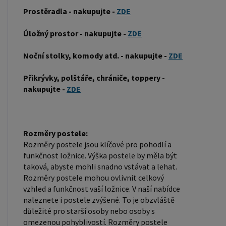
postele může být vyroben z různých materiálů,
Prostěradla - nakupujte -
ZDE
včetně dřeva, kovu nebo laminátu. Do rámu se
Úložný prostor - nakupujte -
ZDE
vkládá rošt. Matrace je položena na rošt a může
být vyrobena z různých materiálů, včetně pěny,
Noční stolky, komody atd. - nakupujte -
ZDE
latexu nebo pružin. Matrace: Velikost matrace by
měla odpovídat rozměrům postele. Matrace se
Přikrývky, polštáře, chrániče, toppery -
nakupujte -
ZDE
dělí podle materiálu výroby na matrace z PUR
pěny, matrace z HR pěny, matrace z líné pěny,
pružinové matrace, taštičkové matrace, latexové
matrace, lamelové matrace, sendvičové matrace,
Rozměry postele:
antibakteriální matrace. Matrace mohou být
Rozměry postele jsou klíčové pro pohodlí a
funkčnost ložnice. Výška postele by měla být
měkké, středně tvrdé (H2, H3), tvrdé nebo velmi
taková, abyste mohli snadno vstávat a lehat.
tvrdé (H4). Tvrdost matrace je důležitý faktor,
Rozměry postele mohou ovlivnit celkový
který ovlivňuje pohodlí a podporu, kterou matrace
vzhled a funkčnost vaší ložnice. V naší nabídce
poskytuje. Při výběru matrace je důležité zvážit
naleznete i postele zvýšené. To je obzvláště
důležité pro starší osoby nebo osoby s
několik faktorů, včetně vaší preferované polohy
omezenou pohyblivostí. Rozměry postele