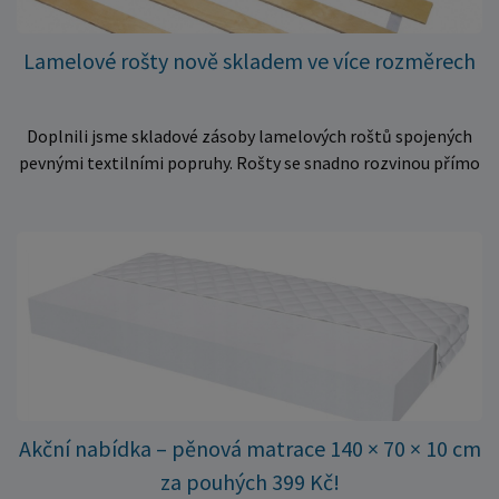
Lamelové rošty nově skladem ve více rozměrech
Doplnili jsme skladové zásoby lamelových roštů spojených
pevnými textilními popruhy. Rošty se snadno rozvinou přímo
do rámu postele a poskytují matraci stabilní a rovnoměrnou
oporu. K dispozici jsou ve více rozměrech pro jednolůžkové i
dvoulůžkové postele. Aktuálně máme skladem velké
množství kusů, proto můžeme objednávky rychle expedovat.
Vyberte si vhodný rozměr a dopřejte své matraci kvalitní
podklad za výhodnou cenu.
Akční nabídka – pěnová matrace 140 × 70 × 10 cm
za pouhých 399 Kč!