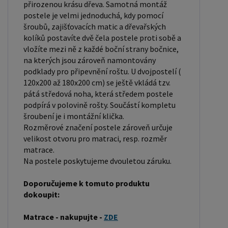
standardní pro dvoulůžkovou postel. Před
přirozenou krásu dřeva. Samotná montáž
postele je velmi jednoduchá, kdy pomocí
nákupem postele se ujistěte, že máte dostatek
šroubů, zajišťovacích matic a dřevařských
místa ve své ložnici. Materiál postele: Masiv
kolíků postavíte dvě čela postele proti sobě a
borovice je typ dřeva, který je známý svou dobrou
vložíte mezi ně z každé boční strany bočnice,
pevností a dlouhou trvanlivostí. Borovicové dřevo
na kterých jsou zároveň namontovány
se řadí mezi měkké dřeviny. Je o malinko tvrdší
podklady pro připevnění roštu. U dvojpostelí (
120x200 až 180x200 cm) se ještě vkládá tzv.
než masivní smrk, ale lépe se opracovává.
pátá středová noha, která středem postele
Borovicové dřevo vyniká krásnou barvou a
podpírá v polovině rošty. Součástí kompletu
okouzlující kresbou. Má světlou barvu, která díky
šroubení je i montážní klička.
obsahu jádra místy přechází až do oranžovo
Rozměrové značení postele zároveň určuje
velikost otvoru pro matraci, resp. rozměr
hnědého nebo načervenalého odstínu. Tento
matrace.
materiál je často používán v nábytkářství,
Na postele poskytujeme dvouletou záruku.
například pro výrobu postelí nebo knihoven.
Výrobky z masivu borovice jsou oblíbené pro svůj
Doporučujeme k tomuto produktu
přírodní vzhled a trvanlivost. Typ postele: Klasická
dokoupit:
postel je typ postele, který se skládá ze tří
Matrace - nakupujte -
ZDE
základních částí: rámu, roštu a matrace. Rám