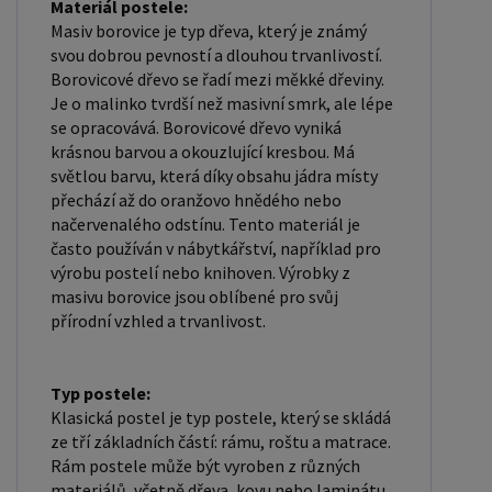
Materiál postele:
firmám, nabízíme možnost nákupu na
Masiv borovice je typ dřeva, který je známý
velkoobchodní ceny. Zašlete poptávku na
svou dobrou pevností a dlouhou trvanlivostí.
ondera@seznam.cz, velice rádi se Vám budeme
Borovicové dřevo se řadí mezi měkké dřeviny.
věnovat. Popřípadě se zaregistrujte se ( "
Je o malinko tvrdší než masivní smrk, ale lépe
se opracovává. Borovicové dřevo vyniká
UŽIVATEL " - v horní liště ), vyplníte osobní údaje a
krásnou barvou a okouzlující kresbou. Má
zakliknete " MÁME ZÁJEM O VELKOOBCHODNÍ
světlou barvu, která díky obsahu jádra místy
SPOLUPRÁCI " a zadáte fakturační údaje. Po jejich
přechází až do oranžovo hnědého nebo
kontrole, Vám bude povolen přístup do
načervenalého odstínu. Tento materiál je
často používán v nábytkářství, například pro
velkoobchodu.
výrobu postelí nebo knihoven. Výrobky z
masivu borovice jsou oblíbené pro svůj
přírodní vzhled a trvanlivost.
Typ postele:
Klasická postel je typ postele, který se skládá
ze tří základních částí: rámu, roštu a matrace.
Rám postele může být vyroben z různých
materiálů, včetně dřeva, kovu nebo laminátu.