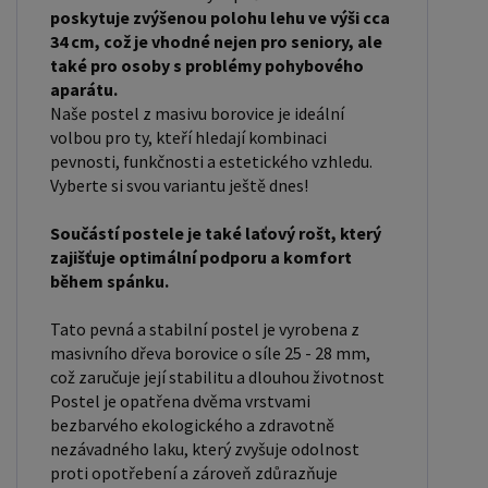
poskytuje zvýšenou polohu lehu ve výši cca
vzhled a funkčnost vaší ložnice. V naší nabídce
34 cm, což je vhodné nejen pro seniory, ale
naleznete i postele zvýšené. To je obzvláště
také pro osoby s problémy pohybového
důležité pro starší osoby nebo osoby s omezenou
aparátu.
pohyblivostí. Rozměry postele 80x200 cm a
Naše postel z masivu borovice je ideální
volbou pro ty, kteří hledají kombinaci
90x200 cm jsou obecně považovány za standardní
pevnosti, funkčnosti a estetického vzhledu.
pro jednolůžko. Tyto rozměry postele jsou ideální
Vyberte si svou variantu ještě dnes!
pro jednotlivce a najdou uplatnění v ložnici,
studentském pokoji, pokoji pro hosty a dalších
Součástí postele je také laťový rošt, který
pokojích. Námi nabízené postele, lze doplnit
zajišťuje optimální podporu a komfort
během spánku.
matrací, nočními stolky, komodou, skříní i úložným
prostorem. Postele o rozměru 120x200 cm a
Tato pevná a stabilní postel je vyrobena z
140x200 cm jsou považovány za velmi komfortní
masivního dřeva borovice o síle 25 - 28 mm,
jednolůžka. Tento rozměr postele je ideální pro
což zaručuje její stabilitu a dlouhou životnost
Postel je opatřena dvěma vrstvami
jednotlivce, kteří hledají více prostoru než
bezbarvého ekologického a zdravotně
standardní jednolůžko nabízí. Rozměry postele
nezávadného laku, který zvyšuje odolnost
160x200 cm a 180x200 cm jsou považovány za
proti opotřebení a zároveň zdůrazňuje