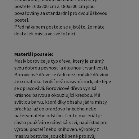
postele jsou oblíbené pro svůj elegantní vzhled a
postele 160x200 cm a 180x200 cm jsou
odolnost. Lakovaný povrch je hladký, snadno se
považovány za standardní pro dvoulůžkovou
čistí a je odolný vůči poškrábání a opotřebení.
postel.
Před nákupem postele se ujistěte, že máte
Máte zájem o velkoobchodní spolupráci? Nebo
dostatek místa ve své ložnici.
chcete získat zajímavou cenovou nabídku na větší
množství našich produktů? Obchodníkům a
firmám, nabízíme možnost nákupu na
Materiál postele:
Masiv borovice je typ dřeva, který je známý
velkoobchodní ceny. Zašlete poptávku na
svou dobrou pevností a dlouhou trvanlivostí.
ondera@seznam.cz, velice rádi se Vám budeme
Borovicové dřevo se řadí mezi měkké dřeviny.
věnovat. Popřípadě se zaregistrujte se ( "
Je o malinko tvrdší než masivní smrk, ale lépe
UŽIVATEL " - v horní liště ), vyplníte osobní údaje a
se opracovává. Borovicové dřevo vyniká
zakliknete " MÁME ZÁJEM O VELKOOBCHODNÍ
krásnou barvou a okouzlující kresbou. Má
světlou barvu, která díky obsahu jádra místy
SPOLUPRÁCI " a zadáte fakturační údaje. Po jejich
přechází až do oranžovo hnědého nebo
kontrole, Vám bude povolen přístup do
načervenalého odstínu. Tento materiál je
velkoobchodu.
často používán v nábytkářství, například pro
výrobu postelí nebo knihoven. Výrobky z
masivu borovice jsou oblíbené pro svůj