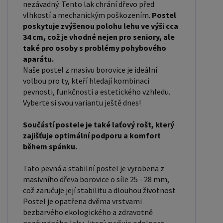
nezávadný. Tento lak chrání dřevo před
stolky, komody atd. - nakupujte - ZDE Přikrývky,
vlhkostí a mechanickým poškozením.
Postel
polštáře, chrániče, toppery - nakupujte - ZDE
poskytuje zvýšenou polohu lehu ve výši cca
Rozměry postele: Rozměry postele jsou klíčové
34 cm, což je vhodné nejen pro seniory, ale
také pro osoby s problémy pohybového
pro pohodlí a funkčnost ložnice. Výška postele by
aparátu.
měla být taková, abyste mohli snadno vstávat a
Naše postel z masivu borovice je ideální
lehat. Rozměry postele mohou ovlivnit celkový
volbou pro ty, kteří hledají kombinaci
vzhled a funkčnost vaší ložnice. V naší nabídce
pevnosti, funkčnosti a estetického vzhledu.
Vyberte si svou variantu ještě dnes!
naleznete i postele zvýšené. To je obzvláště
důležité pro starší osoby nebo osoby s omezenou
Součástí postele je také laťový rošt, který
pohyblivostí. Rozměry postele 80x200 cm a
zajišťuje optimální podporu a komfort
90x200 cm jsou obecně považovány za standardní
během spánku.
pro jednolůžko. Tyto rozměry postele jsou ideální
Tato pevná a stabilní postel je vyrobena z
pro jednotlivce a najdou uplatnění v ložnici,
masivního dřeva borovice o síle 25 - 28 mm,
studentském pokoji, pokoji pro hosty a dalších
což zaručuje její stabilitu a dlouhou životnost
pokojích. Námi nabízené postele, lze doplnit
Postel je opatřena dvěma vrstvami
matrací, nočními stolky, komodou, skříní i úložným
bezbarvého ekologického a zdravotně