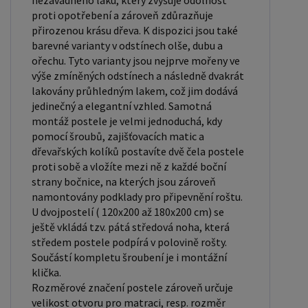
nezávadného laku, který zvyšuje odolnost
prostorem. Postele o rozměru 120x200 cm a
proti opotřebení a zároveň zdůrazňuje
140x200 cm jsou považovány za velmi komfortní
přirozenou krásu dřeva. K dispozici jsou také
jednolůžka. Tento rozměr postele je ideální pro
barevné varianty v odstínech olše, dubu a
jednotlivce, kteří hledají více prostoru než
ořechu. Tyto varianty jsou nejprve mořeny ve
výše zmíněných odstínech a následně dvakrát
standardní jednolůžko nabízí. Rozměry postele
lakovány průhledným lakem, což jim dodává
160x200 cm a 180x200 cm jsou považovány za
jedinečný a elegantní vzhled. Samotná
standardní pro dvoulůžkovou postel. Před
montáž postele je velmi jednoduchá, kdy
nákupem postele se ujistěte, že máte dostatek
pomocí šroubů, zajišťovacích matic a
místa ve své ložnici. Materiál postele: Masiv
dřevařských kolíků postavíte dvě čela postele
proti sobě a vložíte mezi ně z každé boční
borovice je typ dřeva, který je známý svou dobrou
strany bočnice, na kterých jsou zároveň
pevností a dlouhou trvanlivostí. Borovicové dřevo
namontovány podklady pro připevnění roštu.
se řadí mezi měkké dřeviny. Je o malinko tvrdší
U dvojpostelí ( 120x200 až 180x200 cm) se
než masivní smrk, ale lépe se opracovává.
ještě vkládá tzv. pátá středová noha, která
středem postele podpírá v polovině rošty.
Borovicové dřevo vyniká krásnou barvou a
Součástí kompletu šroubení je i montážní
okouzlující kresbou. Má světlou barvu, která díky
klička.
obsahu jádra místy přechází až do oranžovo
Rozměrové značení postele zároveň určuje
hnědého nebo načervenalého odstínu. Tento
velikost otvoru pro matraci, resp. rozměr