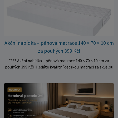
množství kusů, proto můžeme objednávky rychle expedovat.
Vyberte si vhodný rozměr a dopřejte své matraci kvalitní
podklad za výhodnou cenu.
Akční nabídka – pěnová matrace 140 × 70 × 10 cm
za pouhých 399 Kč!
???? Akční nabídka – pěnová matrace 140 × 70 × 10 cm za
pouhých 399 Kč! Hledáte kvalitní dětskou matraci za skvělou
cenu? Právě teď můžete pořídit pěnovou matraci 140 × 70 ×
10 cm za neuvěřitelných 399 Kč. ✅ Rozměr: 140 × 70 × 10 cm
✅ Pohodlné pěnové jádro pro komfortní spánek dítěte ✅
Skvělá volba do dětských postýlek ✅ Výjimečně výhodná cena
– jen 399 Kč Využijte této mimořádné nabídky a pořiďte
kvalitní matraci za cenu, která patří k nejvýhodnějším na
trhu. Akce platí pouze do vyprodání zásob. Nakupujte chytře a
ušetřete!