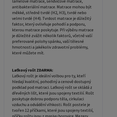
lamelové matrace, sendvičové matrace,
antibakteriální matrace. Matrace mohou být
měkké, středně tvrdé (H2, H3), tvrdé nebo
velmi tvrdé (H4). Tvrdost matrace je důležitý
faktor, který ovlivňuje pohodlí a podporu,
kterou matrace poskytuje. Při výběru matrace
je důležité zvážit několik faktorů, včetně vaší
preferované polohy spánku, vaší tělesné
hmotnosti a jakékoliv zdravotní problémy,
které můžete mít.
Laťkový rošt ZDARMA:
Laťkový rošt je ideální volbou pro ty, kteří
hledají kvalitní, pohodlný a cenově dostupný
podklad pod matraci. Laťkový rošt se skládá z
dřevěných lišt, které jsou spojeny textilií. Rošt
poskytuje dobrou podporu těla, cirkulaci
vzduchu a odvádění vlhkosti. Rošt postele je
tvořen 12 příčkami, které jsou spojeny textilií,
příčky roštu jsou z masivu borovice. Mezery