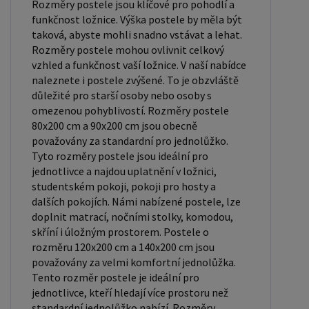
Rozměry postele jsou klíčové pro pohodlí a
měkké, středně tvrdé (H2, H3), tvrdé nebo velmi
funkčnost ložnice. Výška postele by měla být
taková, abyste mohli snadno vstávat a lehat.
tvrdé (H4). Tvrdost matrace je důležitý faktor,
Rozměry postele mohou ovlivnit celkový
který ovlivňuje pohodlí a podporu, kterou matrace
vzhled a funkčnost vaší ložnice. V naší nabídce
poskytuje. Při výběru matrace je důležité zvážit
naleznete i postele zvýšené. To je obzvláště
několik faktorů, včetně vaší preferované polohy
důležité pro starší osoby nebo osoby s
omezenou pohyblivostí. Rozměry postele
spánku, vaší tělesné hmotnosti a jakékoliv
80x200 cm a 90x200 cm jsou obecně
zdravotní problémy, které můžete mít. Laťkový
považovány za standardní pro jednolůžko.
rošt ZDARMA: Laťkový rošt je ideální volbou pro ty,
Tyto rozměry postele jsou ideální pro
kteří hledají kvalitní, pohodlný a cenově dostupný
jednotlivce a najdou uplatnění v ložnici,
podklad pod matraci. Laťkový rošt se skládá z
studentském pokoji, pokoji pro hosty a
dalších pokojích. Námi nabízené postele, lze
dřevěných lišt, které jsou spojeny textilií. Rošt
doplnit matrací, nočními stolky, komodou,
poskytuje dobrou podporu těla, cirkulaci vzduchu a
skříní i úložným prostorem. Postele o
odvádění vlhkosti. Rošt postele je tvořen 12
rozměru 120x200 cm a 140x200 cm jsou
příčkami, které jsou spojeny textilií, příčky roštu
považovány za velmi komfortní jednolůžka.
Tento rozměr postele je ideální pro
jsou z masivu borovice. Mezery mezi příčkami jsou
jednotlivce, kteří hledají více prostoru než
cca 11 cm. Zpracování - lakovaná postel: Lakované
standardní jednolůžko nabízí. Rozměry