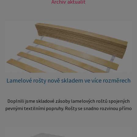
Archiv aktualit
Lamelové rošty nově skladem ve více rozměrech
Doplnili jsme skladové zásoby lamelových roštů spojených
pevnými textilními popruhy. Rošty se snadno rozvinou přímo
do rámu postele a poskytují matraci stabilní a rovnoměrnou
oporu. K dispozici jsou ve více rozměrech pro jednolůžkové i
dvoulůžkové postele. Aktuálně máme skladem velké