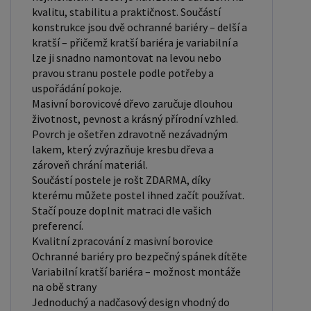
140x200 cm jsou považovány za velmi komfortní
kvalitu, stabilitu a praktičnost. Součástí
jednolůžka. Tento rozměr postele je ideální pro
konstrukce jsou dvě ochranné bariéry – delší a
jednotlivce, kteří hledají více prostoru než
kratší – přičemž kratší bariéra je variabilní a
lze ji snadno namontovat na levou nebo
standardní jednolůžko nabízí. Rozměry postele
pravou stranu postele podle potřeby a
160x200 cm a 180x200 cm jsou považovány za
uspořádání pokoje.
standardní pro dvoulůžkovou postel. Před
Masivní borovicové dřevo zaručuje dlouhou
nákupem postele se ujistěte, že máte dostatek
životnost, pevnost a krásný přírodní vzhled.
místa ve své ložnici. Materiál postele: Masiv
Povrch je ošetřen zdravotně nezávadným
lakem, který zvýrazňuje kresbu dřeva a
borovice je typ dřeva, který je známý svou dobrou
zároveň chrání materiál.
pevností a dlouhou trvanlivostí. Borovicové dřevo
Součástí postele je rošt ZDARMA, díky
se řadí mezi měkké dřeviny. Je o malinko tvrdší
kterému můžete postel ihned začít používat.
než masivní smrk, ale lépe se opracovává.
Stačí pouze doplnit matraci dle vašich
preferencí.
Borovicové dřevo vyniká krásnou barvou a
Kvalitní zpracování z masivní borovice
okouzlující kresbou. Má světlou barvu, která díky
Ochranné bariéry pro bezpečný spánek dítěte
obsahu jádra místy přechází až do oranžovo
Variabilní kratší bariéra – možnost montáže
hnědého nebo načervenalého odstínu. Tento
na obě strany
Jednoduchý a nadčasový design vhodný do
materiál je často používán v nábytkářství,