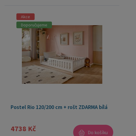
Akce
Doporučujeme
Postel Rio 120/200 cm + rošt ZDARMA bílá
4738 Kč
Do košíku