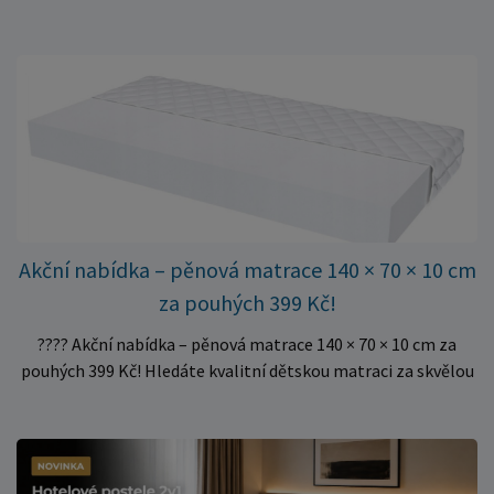
do rámu postele a poskytují matraci stabilní a rovnoměrnou
oporu. K dispozici jsou ve více rozměrech pro jednolůžkové i
dvoulůžkové postele. Aktuálně máme skladem velké
množství kusů, proto můžeme objednávky rychle expedovat.
Vyberte si vhodný rozměr a dopřejte své matraci kvalitní
podklad za výhodnou cenu.
Akční nabídka – pěnová matrace 140 × 70 × 10 cm
za pouhých 399 Kč!
???? Akční nabídka – pěnová matrace 140 × 70 × 10 cm za
pouhých 399 Kč! Hledáte kvalitní dětskou matraci za skvělou
cenu? Právě teď můžete pořídit pěnovou matraci 140 × 70 ×
10 cm za neuvěřitelných 399 Kč. ✅ Rozměr: 140 × 70 × 10 cm
✅ Pohodlné pěnové jádro pro komfortní spánek dítěte ✅
Skvělá volba do dětských postýlek ✅ Výjimečně výhodná cena