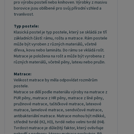
pro výrobu postelí nebo knihoven. Výrobky z masivu
borovice jsou oblíbené pro svůj přírodní vzhled a
trvanlivost.
Typ postele:
Klasická postel je typ postele, který se skládá ze tří
základních částí: rámu, roštu a matrace. Rám postele
může být vyroben z různých materiálů, včetně
dřeva, kovu nebo laminátu. Do rámu se vkládá rošt.
Matrace je položena na rošt a může být vyrobena z
různých materiálů, včetně pěny, latexu nebo pružin.
Matrace:
Velikost matrace by měla odpovídat rozměrům
postele.
Matrace se dělí podle materiálu výroby na matrace z
PUR pěny, matrace z HR pěny, matrace z líné pěny,
pružinové matrace, taštičkové matrace, latexové
matrace, lamelové matrace, sendvičové matrace,
antibakteriální matrace. Matrace mohou být měkké,
středně tvrdé (H2, H3), tvrdé nebo velmi tvrdé (H4).
Tvrdost matrace je důležitý faktor, který ovlivňuje
pohodlí a podporu, kterou matrace poskytuje. Při