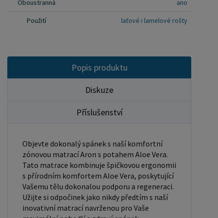
Oboustranná
ano
tlak na klíčové body těla, což přispívá k lepší
Použití
laťové i lamelové rošty
regeneraci a klidnějšímu spánku. Profilovaná pěna
T25 je kvalitní polyuretanová pěna se střední
tuhostí, která se vyznačuje vysokou elasticitou a
dlouhou životností. Díky své profilované struktuře
Popis produktu
nejen zlepšuje cirkulaci vzduchu a odvádí vlhkost,
ale také optimalizuje rozložení tlaku a podporuje
Diskuze
správné držení těla během spánku. Tato pěna se
Příslušenství
dokonale přizpůsobí křivkám těla, čímž snižuje
tlak na klouby a páteř, a zároveň zabraňuje
přehřívání díky lepší ventilaci. Díky svým
Objevte dokonalý spánek s naší komfortní
zónovou matrací Aron s potahem Aloe Vera.
vlastnostem je profilovaná pěna T25 ideální
Tato matrace kombinuje špičkovou ergonomii
volbou pro výrobu matrací, topperů a
s přírodním komfortem Aloe Vera, poskytující
ortopedických podložek. Používá se jak v
Vašemu tělu dokonalou podporu a regeneraci.
domácnostech, tak v ubytovacích zařízeních, kde
Užijte si odpočinek jako nikdy předtím s naší
je potřeba kombinace pohodlí, hygieny a
inovativní matrací navrženou pro Vaše