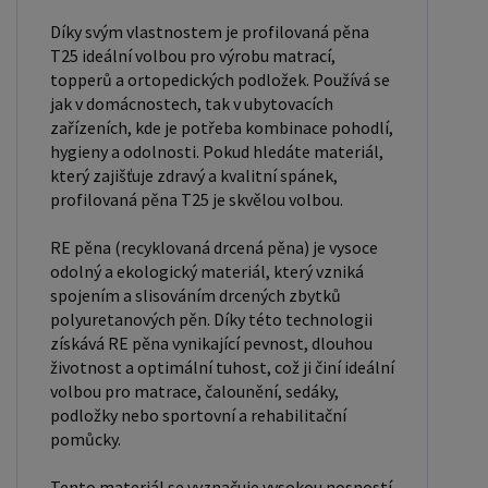
Díky svým vlastnostem je profilovaná pěna
T25 ideální volbou pro výrobu matrací,
topperů a ortopedických podložek. Používá se
jak v domácnostech, tak v ubytovacích
zařízeních, kde je potřeba kombinace pohodlí,
hygieny a odolnosti. Pokud hledáte materiál,
který zajišťuje zdravý a kvalitní spánek,
profilovaná pěna T25 je skvělou volbou.
RE pěna (recyklovaná drcená pěna) je vysoce
odolný a ekologický materiál, který vzniká
spojením a slisováním drcených zbytků
polyuretanových pěn. Díky této technologii
získává RE pěna vynikající pevnost, dlouhou
životnost a optimální tuhost, což ji činí ideální
volbou pro matrace, čalounění, sedáky,
podložky nebo sportovní a rehabilitační
pomůcky.
Tento materiál se vyznačuje vysokou nosností