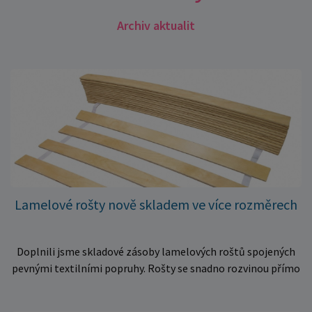
Archiv aktualit
Lamelové rošty nově skladem ve více rozměrech
Doplnili jsme skladové zásoby lamelových roštů spojených
pevnými textilními popruhy. Rošty se snadno rozvinou přímo
do rámu postele a poskytují matraci stabilní a rovnoměrnou
oporu. K dispozici jsou ve více rozměrech pro jednolůžkové i