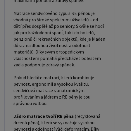
maximální pohodlí a zdravý spánek.
odolnosti. Pokud hledáte materiál, který zajišťuje
zdravý a kvalitní spánek, profilovaná pěna T25 je
Matrace sendvičového typu s RE pěnou je
skvělou volbou. RE pěna (recyklovaná drcená
vhodná pro široké spektrum uživatelů – od
pěna) je vysoce odolný a ekologický materiál,
dětí přes dospělé až po seniory. Skvěle se hodí
jak pro každodenní spaní, tak i do hotelů,
který vzniká spojením a slisováním drcených
penzionů či rekreačních objektů, kde je kladen
zbytků polyuretanových pěn. Díky této technologii
důraz na dlouhou životnost a odolnost
získává RE pěna vynikající pevnost, dlouhou
materiálů. Díky svým ortopedickým
životnost a optimální tuhost, což ji činí ideální
vlastnostem pomáhá předcházet bolestem
volbou pro matrace, čalounění, sedáky, podložky
zad a podporuje zdravý spánek.
nebo sportovní a rehabilitační pomůcky. Tento
Pokud hledáte matraci, která kombinuje
materiál se vyznačuje vysokou nosností a
pevnost, ergonomii a vysokou kvalitu,
odolností vůči deformacím, což zajišťuje stabilní
sendvičová matrace s anatomickým
oporu těla během spánku nebo sezení. Díky své
profilováním a jádrem z RE pěny je tou
správnou volbou.
hustotě a pevnosti je RE pěna skvělým jádrem
matrací, kde poskytuje pevnou základnu, která
Jádro matrace tvoří RE pěna
(recyklovaná
pomáhá udržovat správnou polohu páteře.
drcená pěna), která se vyznačuje vysokou
Zároveň přispívá k udržitelnosti a snižování
pevností a odolností vůči deformacím. Díky