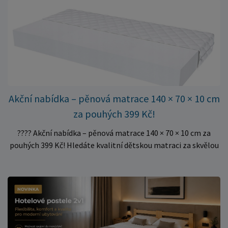
dvoulůžkové postele. Aktuálně máme skladem velké
množství kusů, proto můžeme objednávky rychle expedovat.
Vyberte si vhodný rozměr a dopřejte své matraci kvalitní
podklad za výhodnou cenu.
Akční nabídka – pěnová matrace 140 × 70 × 10 cm
za pouhých 399 Kč!
???? Akční nabídka – pěnová matrace 140 × 70 × 10 cm za
pouhých 399 Kč! Hledáte kvalitní dětskou matraci za skvělou
cenu? Právě teď můžete pořídit pěnovou matraci 140 × 70 ×
10 cm za neuvěřitelných 399 Kč. ✅ Rozměr: 140 × 70 × 10 cm
✅ Pohodlné pěnové jádro pro komfortní spánek dítěte ✅
Skvělá volba do dětských postýlek ✅ Výjimečně výhodná cena
– jen 399 Kč Využijte této mimořádné nabídky a pořiďte
kvalitní matraci za cenu, která patří k nejvýhodnějším na