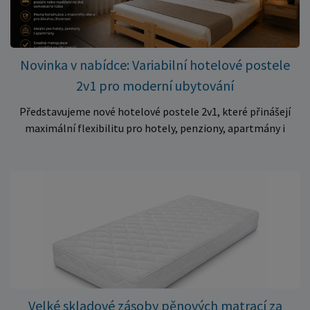
trhu. Akce platí pouze do vyprodání zásob. Nakupujte chytře a
ušetřete!
Novinka v nabídce: Variabilní hotelové postele
2v1 pro moderní ubytování
Představujeme nové hotelové postele 2v1, které přinášejí
maximální flexibilitu pro hotely, penziony, apartmány i
ubytovny. Díky chytrému řešení lze během několika okamžiků
vytvořit prostorné manželské lůžko, nebo postele rozdělit
na dvě samostatná jednolůžka podle aktuálních potřeb
hostů. Praktické řešení pro každé ubytování Hotelové
postele jsou navrženy s důrazem na vysokou odolnost,
stabilitu a dlouhou životnost. Robustní konstrukce z
kvalitního masivního dřeva zajistí spolehlivé používání i při
každodenním zatížení v komerčních provozech. Hlavní
výhody hotelových postelí ✔ Možnost spojení do manželské
postele nebo rozdělení na dvě samostatná lůžka ✔ Pevná
Velké skladové zásoby pěnových matrací za