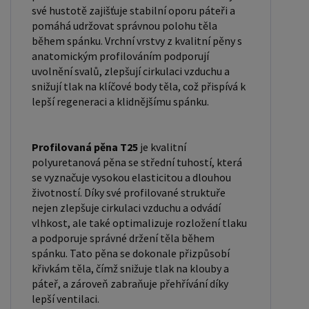
své hustotě zajišťuje stabilní oporu páteři a
odpadu díky recyklaci materiálů.
pomáhá udržovat správnou polohu těla
během spánku. Vrchní vrstvy z kvalitní pěny s
anatomickým profilováním podporují
uvolnění svalů, zlepšují cirkulaci vzduchu a
snižují tlak na klíčové body těla, což přispívá k
lepší regeneraci a klidnějšímu spánku.
Profilovaná pěna T25
je kvalitní
polyuretanová pěna se střední tuhostí, která
se vyznačuje vysokou elasticitou a dlouhou
životností. Díky své profilované struktuře
nejen zlepšuje cirkulaci vzduchu a odvádí
vlhkost, ale také optimalizuje rozložení tlaku
a podporuje správné držení těla během
spánku. Tato pěna se dokonale přizpůsobí
křivkám těla, čímž snižuje tlak na klouby a
páteř, a zároveň zabraňuje přehřívání díky
lepší ventilaci.