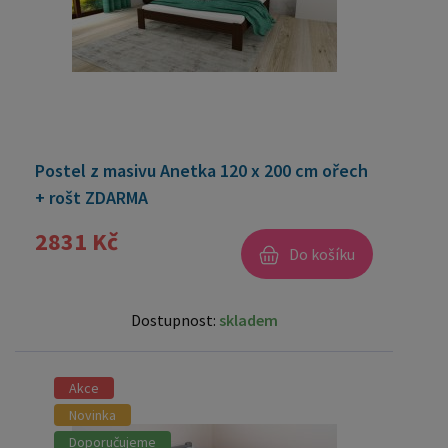
Postel z masivu Anetka 120 x 200 cm ořech
+ rošt ZDARMA
2831 Kč
Do košíku
Dostupnost:
skladem
Akce
Novinka
Doporučujeme