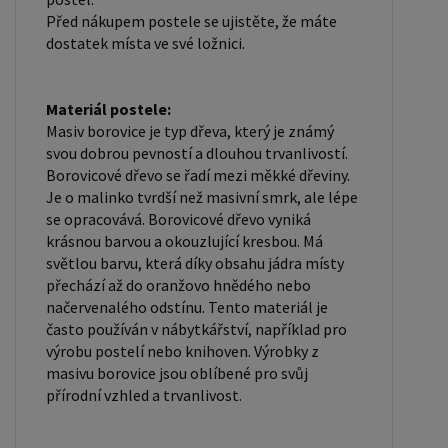
Máte zájem o velkoobchodní spolupráci? Nebo
Před nákupem postele se ujistěte, že máte
dostatek místa ve své ložnici.
chcete získat zajímavou cenovou nabídku na větší
množství našich produktů? Obchodníkům a
firmám, nabízíme možnost nákupu na
Materiál postele:
velkoobchodní ceny. Zašlete poptávku na
Masiv borovice je typ dřeva, který je známý
svou dobrou pevností a dlouhou trvanlivostí.
ondera@seznam.cz, velice rádi se Vám budeme
Borovicové dřevo se řadí mezi měkké dřeviny.
věnovat. Popřípadě se zaregistrujte se ( "
Je o malinko tvrdší než masivní smrk, ale lépe
UŽIVATEL " - v horní liště ), vyplníte osobní údaje a
se opracovává. Borovicové dřevo vyniká
zakliknete " MÁME ZÁJEM O VELKOOBCHODNÍ
krásnou barvou a okouzlující kresbou. Má
SPOLUPRÁCI " a zadáte fakturační údaje. Po jejich
světlou barvu, která díky obsahu jádra místy
přechází až do oranžovo hnědého nebo
kontrole, Vám bude povolen přístup do
načervenalého odstínu. Tento materiál je
velkoobchodu.
často používán v nábytkářství, například pro
výrobu postelí nebo knihoven. Výrobky z
masivu borovice jsou oblíbené pro svůj
přírodní vzhled a trvanlivost.