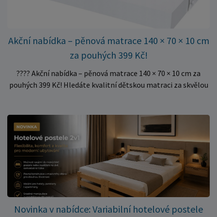
Akční nabídka – pěnová matrace 140 × 70 × 10 cm
za pouhých 399 Kč!
???? Akční nabídka – pěnová matrace 140 × 70 × 10 cm za
pouhých 399 Kč! Hledáte kvalitní dětskou matraci za skvělou
cenu? Právě teď můžete pořídit pěnovou matraci 140 × 70 ×
10 cm za neuvěřitelných 399 Kč. ✅ Rozměr: 140 × 70 × 10 cm
✅ Pohodlné pěnové jádro pro komfortní spánek dítěte ✅
Skvělá volba do dětských postýlek ✅ Výjimečně výhodná cena
– jen 399 Kč Využijte této mimořádné nabídky a pořiďte
kvalitní matraci za cenu, která patří k nejvýhodnějším na
trhu. Akce platí pouze do vyprodání zásob. Nakupujte chytře a
ušetřete!
Novinka v nabídce: Variabilní hotelové postele