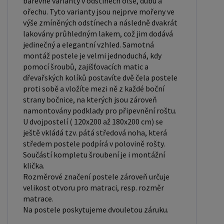
barevné varianty v odstínech olše, dubu a
jednotlivce, kteří hledají více prostoru než
ořechu. Tyto varianty jsou nejprve mořeny ve
standardní jednolůžko nabízí. Rozměry postele
výše zmíněných odstínech a následně dvakrát
lakovány průhledným lakem, což jim dodává
160x200 cm a 180x200 cm jsou považovány za
jedinečný a elegantní vzhled. Samotná
standardní pro dvoulůžkovou postel. Před
montáž postele je velmi jednoduchá, kdy
nákupem postele se ujistěte, že máte dostatek
pomocí šroubů, zajišťovacích matic a
místa ve své ložnici. Materiál postele: Masiv
dřevařských kolíků postavíte dvě čela postele
borovice je typ dřeva, který je známý svou dobrou
proti sobě a vložíte mezi ně z každé boční
strany bočnice, na kterých jsou zároveň
pevností a dlouhou trvanlivostí. Borovicové dřevo
namontovány podklady pro připevnění roštu.
se řadí mezi měkké dřeviny. Je o malinko tvrdší
U dvojpostelí ( 120x200 až 180x200 cm) se
než masivní smrk, ale lépe se opracovává.
ještě vkládá tzv. pátá středová noha, která
Borovicové dřevo vyniká krásnou barvou a
středem postele podpírá v polovině rošty.
Součástí kompletu šroubení je i montážní
okouzlující kresbou. Má světlou barvu, která díky
klička.
obsahu jádra místy přechází až do oranžovo
Rozměrové značení postele zároveň určuje
hnědého nebo načervenalého odstínu. Tento
velikost otvoru pro matraci, resp. rozměr
materiál je často používán v nábytkářství,
matrace.
například pro výrobu postelí nebo knihoven.
Na postele poskytujeme dvouletou záruku.
Výrobky z masivu borovice jsou oblíbené pro svůj