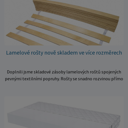
Lamelové rošty nově skladem ve více rozměrech
Doplnili jsme skladové zásoby lamelových roštů spojených
pevnými textilními popruhy. Rošty se snadno rozvinou přímo
do rámu postele a poskytují matraci stabilní a rovnoměrnou
oporu. K dispozici jsou ve více rozměrech pro jednolůžkové i
dvoulůžkové postele. Aktuálně máme skladem velké
množství kusů, proto můžeme objednávky rychle expedovat.
Vyberte si vhodný rozměr a dopřejte své matraci kvalitní
podklad za výhodnou cenu.