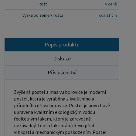
Rošt
v ceně
zajišťovacích matic a dřevařských kolíků postavíte
dvě čela postele proti sobě a vložíte mezi ně z
Výška od země k roštu
cca 31 cm
každé boční strany bočnice, na kterých jsou
zároveň namontovány podklady pro připevnění
roštu. U dvojpostelí ( 120x200 až 180x200 cm) se
Popis produktu
ještě vkládá tzv. pátá středová noha, která
středem postele podpírá v polovině rošty. Součástí
Diskuze
kompletu šroubení je i montážní klička.
Rozměrové značení postele zároveň určuje
Příslušenství
velikost otvoru pro matraci, resp. rozměr matrace.
Na postele poskytujeme dvouletou záruku.
Zvýšená postel z masivu borovice je moderní
Doporučujeme k tomuto produktu dokoupit:
postel, která je vyráběna z kvalitního a
Matrace - nakupujte - ZDE Prostěradla - nakupujte
přírodního dřeva borovice. Postel je povrchově
upravena kvalitním ekologickým vodou
- ZDE Úložný prostor - nakupujte - ZDE Noční
ředitelným lakem, který je zdravotně
stolky, komody atd. - nakupujte - ZDE Přikrývky,
nezávadný. Tento lak chrání dřevo před
polštáře, chrániče, toppery - nakupujte - ZDE
vlhkostí a mechanickým poškozením. Postel