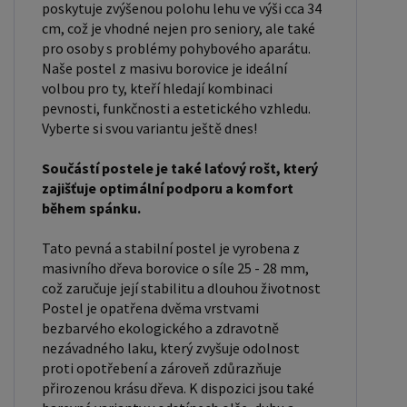
Rozměry postele: Rozměry postele jsou klíčové
poskytuje zvýšenou polohu lehu ve výši cca 34
pro pohodlí a funkčnost ložnice. Výška postele by
cm, což je vhodné nejen pro seniory, ale také
pro osoby s problémy pohybového aparátu.
měla být taková, abyste mohli snadno vstávat a
Naše postel z masivu borovice je ideální
lehat. Rozměry postele mohou ovlivnit celkový
volbou pro ty, kteří hledají kombinaci
vzhled a funkčnost vaší ložnice. V naší nabídce
pevnosti, funkčnosti a estetického vzhledu.
naleznete i postele zvýšené. To je obzvláště
Vyberte si svou variantu ještě dnes!
důležité pro starší osoby nebo osoby s omezenou
Součástí postele je také laťový rošt, který
pohyblivostí. Rozměry postele 80x200 cm a
zajišťuje optimální podporu a komfort
90x200 cm jsou obecně považovány za standardní
během spánku.
pro jednolůžko. Tyto rozměry postele jsou ideální
pro jednotlivce a najdou uplatnění v ložnici,
Tato pevná a stabilní postel je vyrobena z
masivního dřeva borovice o síle 25 - 28 mm,
studentském pokoji, pokoji pro hosty a dalších
což zaručuje její stabilitu a dlouhou životnost
pokojích. Námi nabízené postele, lze doplnit
Postel je opatřena dvěma vrstvami
matrací, nočními stolky, komodou, skříní i úložným
bezbarvého ekologického a zdravotně
prostorem. Postele o rozměru 120x200 cm a
nezávadného laku, který zvyšuje odolnost
proti opotřebení a zároveň zdůrazňuje
140x200 cm jsou považovány za velmi komfortní
přirozenou krásu dřeva. K dispozici jsou také
jednolůžka. Tento rozměr postele je ideální pro