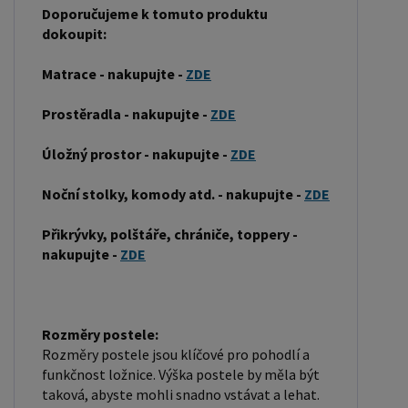
Doporučujeme k tomuto produktu
přírodní vzhled a trvanlivost. Typ postele: Klasická
dokoupit:
postel je typ postele, který se skládá ze tří
základních částí: rámu, roštu a matrace. Rám
Matrace - nakupujte -
ZDE
postele může být vyroben z různých materiálů,
Prostěradla - nakupujte -
ZDE
včetně dřeva, kovu nebo laminátu. Do rámu se
vkládá rošt. Matrace je položena na rošt a může
Úložný prostor - nakupujte -
ZDE
být vyrobena z různých materiálů, včetně pěny,
Noční stolky, komody atd. - nakupujte -
ZDE
latexu nebo pružin. Matrace: Velikost matrace by
měla odpovídat rozměrům postele. Matrace se
Přikrývky, polštáře, chrániče, toppery -
dělí podle materiálu výroby na matrace z PUR
nakupujte -
ZDE
pěny, matrace z HR pěny, matrace z líné pěny,
pružinové matrace, taštičkové matrace, latexové
matrace, lamelové matrace, sendvičové matrace,
Rozměry postele:
antibakteriální matrace. Matrace mohou být
Rozměry postele jsou klíčové pro pohodlí a
měkké, středně tvrdé (H2, H3), tvrdé nebo velmi
funkčnost ložnice. Výška postele by měla být
tvrdé (H4). Tvrdost matrace je důležitý faktor,
taková, abyste mohli snadno vstávat a lehat.