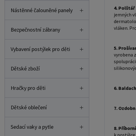
4. Polštář
Nástěnné čalouněné panely
jemných vl
dermatolog
vláken. Pr
Bezpečnostní zábrany
5. Prošíva
Vybavení postýlek pro děti
vyrobena z
spolupráci
Dětské zboží
silikonový
Hračky pro děti
6. Baldac
Dětské oblečení
7. Ozdobn
Sedací vaky a pytle
8. Příborn
k postýlce