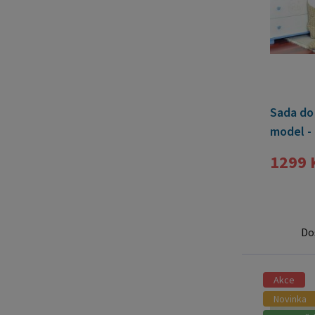
Sada do 
model -
1299 
Do
Akce
Novinka