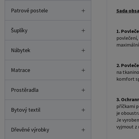
Patrové postele
Sada obsa
Šuplíky
1. Povleče
povlečení,
maximální 
Nábytek
2. Povleče
Matrace
na tkanino
komfort spá
Prostěradla
3. Ochran
příčkami p
Bytový textil
je oboustr
Je vyroben
vyjmout z 
Dřevěné výrobky