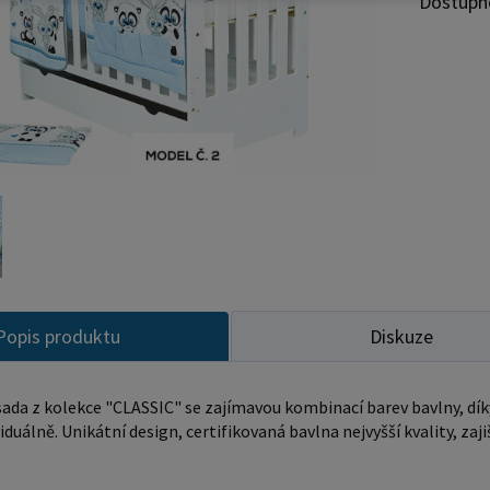
Dostupn
spojení,
certifik
K ušití při
na polšt
bezpečný
tkaninov
100% bav
komfort 
tkaniny. 3. Ochranný mantinel o délce 180cm a výšce 20 cm -
kvalitní
kontakte
pomocí p
Popis produktu
Diskuze
která byl
můžete v
ada z kolekce "CLASSIC" se zajímavou kombinací barev bavlny, dík
"EASY W
iduálně. Unikátní design, certifikovaná bavlna nejvyšší kvality, zaj
čistotě.
výplň. Ob