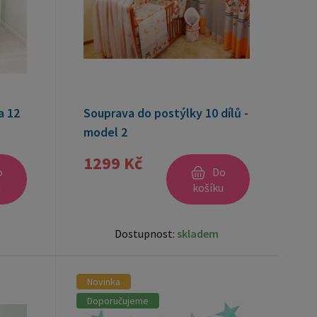
a 12
Souprava do postýlky 10 dílů -
model 2
1299 Kč
o
Do
u
košíku
Dostupnost:
skladem
Novinka
Doporučujeme