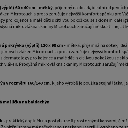
Prodyšná
 (výplň) 60 x 40 cm - měkký
, příjemný na dotek, ideální od prvních
nejcitlivější a
áken Microtouch a proto zaručuje nejvyšší komfort spánku pro Vaše
160/140 
y pro kojence a malé děti s citlivou pokožkou se sklonem k alergi
ostatní element
odyšná mikrovlákna tkaniny Microtouch zaručují měkkost i nejcitlivě
baldachýn 8. Příborník - praktický doplněk na po
prostorn
ná přikrývka (výplň) 120 x 90 cm
- měkká, příjemná na dotek, ideál
Připevně
 jemných vláken Microtouch a proto zaručuje nejvyšší komfort spán
načechra
 s dermatology pro kojence a malé děti s citlivou pokožkou se sklo
kombinace jako
ch vláken. Prodyšná mikrovlákna tkaniny Microtouch zaručují měkkost
přikrývk
lze použ
hýn v rozměru 160/140 cm.
K jeho výrobě je použita stejná látka, j
měkká a 
kvalitní
Microtou
á mašlička na baldachýn
pleti. Vý
Zavinova
ík -
praktický doplněk na postýlku se 6 prostornými kapsami, čímž
měsících
. Z vnitřní strany má načechranou netkanou textilii, vyrobeno ze s