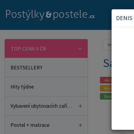
DENIS
Home
Vyba
TOP CENA V ČR
Sada d
BESTSELLERY
Akční zboží
Hity týdne
Novinka
Doporučujeme
Vybavení ubytovacích zařízení
Postel + matrace