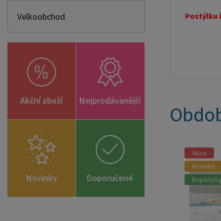
Velkoobchod
Postýlku i
Akční zboží
Nejprodávanější
Obdob
Akce
Novinka
Novinky
Doporučené
Doporuču
zboží