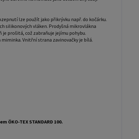
inovačky jsou cca 80 x 80 cm. Ložní prádlo lze
na 60 ° C a sušit v sušičce Ložní prádlo je určeno
zepnutí lze použít jako přikrývku např. do kočárku.
v postýlkách o rozměru 120 x 60 cm. K výrobě se
ních silikonových vláken. Prodyšná mikrovlákna
 certifikované materiály nejvyšší kvality s
ň je prošitá, což zabraňuje jejímu pohybu.
m ÖKO-TEX STANDARD 100. Postýlku i matraci,
miminka. Vnitřní strana zavinovačky je bílá.
še ve variantách zaměnit za jiné typy. Doplatky, jsou
u příslušné varianty !!!
ikátem ÖKO-TEX STANDARD 100.