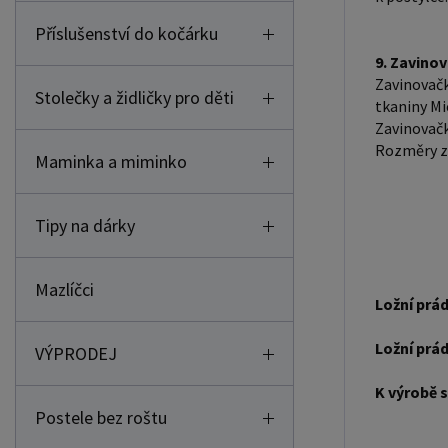
Příslušenství do kočárku
9. Zavinov
Zavinovačk
Stolečky a židličky pro děti
tkaniny Mic
Zavinovačk
Rozměry za
Maminka a miminko
Tipy na dárky
Mazlíčci
Ložní prád
Ložní prád
VÝPRODEJ
K výrobě s
Postele bez roštu