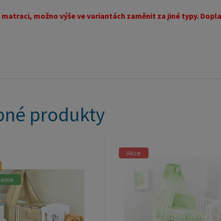
 matraci, možno výše ve variantách zaměnit za jiné typy. Doplat
né produkty
Akce
jeme