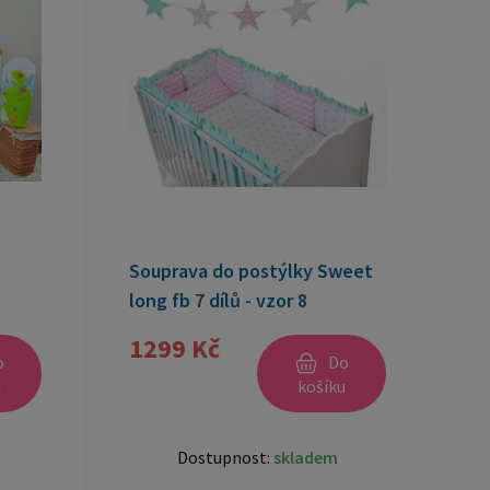
Souprava do postýlky Sweet
long fb 7 dílů - vzor 8
1299 Kč
o
Do
u
košíku
Dostupnost:
skladem