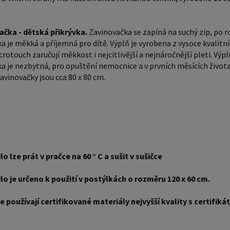
Rozměry zav
prát v pračce 
ačka - dětská přikrývka.
Zavinovačka se zapíná na suchý zip, po ro
k použití 
a je měkká a příjemná pro dítě. Výplň je vyrobena z vysoce kvalit
používají
rotouch zaručují měkkost i nejcitlivější a nejnáročnější pleti. Výpl
certifikáte
a je nezbytná, pro opuštění nemocnice a v prvních měsících života 
možno vý
vinovačky jsou cca 80 x 80 cm.
uvedeny 
lo lze prát v pračce na 60 ° C a sušit v sušičce
lo je určeno k použití v postýlkách o rozměru 120 x 60 cm.
e používají certifikované materiály nejvyšší kvality s certif