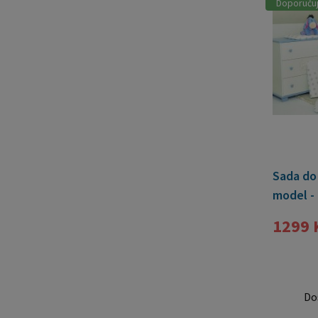
Doporuču
Sada do 
model -
1299 
Do