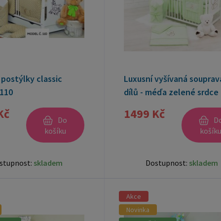
postýlky classic
Luxusní vyšívaná souprav
 110
dílů - méďa zelené srdce
Kč
1499 Kč
Do
D
košíku
košík
stupnost:
skladem
Dostupnost:
skladem
Akce
Novinka