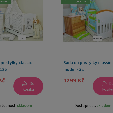
jeme
Doporučujeme
postýlky classic
Sada do postýlky classic
 126
model - 32
Kč
1299 Kč
Do
D
košíku
košík
stupnost:
skladem
Dostupnost:
skladem