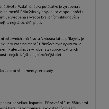
 mikrovlákna tkaniny Microtouch zaručují měkkost i
 dnů života. Vzdušná látka polštářku je vyrobena z
 nejnáročnější pleti. 6. Baldachýn v rozměru
 nejmenší. Přikrývka byla vyvinuta ve spolupráci s
cm. K jeho výrobě je použita stejná látka, jako k
ím. Je vyrobena z vysoce kvalitních silikonových
y této sady. 7. Ozdobná mašlička na
jší a nejnáročnější pleti.
stýlku se 6
ými kapsami, čímž poskytuje velkou kapacitu.
ní od prvních dnů života. Vzdušná látka přikrývky je
ní 3-mi šňůrkami k postýlce. Z vnitřní strany má
ku pro Vaše nejmenší. Přikrývka byla vyvinuta ve
nou netkanou textilii, vyrobeno ze stejné barevné
nem k alergiím. Je vyrobena z vysoce kvalitních
 ostatní díly sady. 9. Zavinovačka - dětská
 i nejcitlivější a nejnáročnější pleti.
a. Zavinovačka se zapíná na suchý zip, po rozepnutí
ít jako přikrývku např. do kočárku. Zavinovačka je
ako k ostatní elementy této sady.
příjemná pro dítě. Výplň je vyrobena z vysoce
ch silikonových vláken. Prodyšná mikrovlákna tkaniny
ch zaručují měkkost i nejcitlivější a nejnáročnější
plň je prošitá, což zabraňuje jejímu pohybu.
čka je nezbytná, pro opuštění nemocnice a v prvních
 poskytuje velkou kapacitu. Připevnění 3-mi šňůrkami
 života miminka. Vnitřní strana zavinovačky je bílá.
tejné barevné kombinace jako ostatní díly sady.