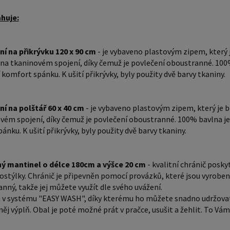
Vám umožní za
huje:
40 cm - 
života. 
Microtou
ní na přikrývku 120 x 90 cm
- je vybaveno plastovým zipem, který j
 na tkaninovém spojení, díky čemuž je povlečení oboustranné. 100% 
Vaše nej
komfort spánku. K ušití přikrývky, byly použity dvě barvy tkaniny.
dermatol
sklonem 
silikono
ní na polštář 60 x 40 cm
- je vybaveno plastovým zipem, který je be
vém spojení, díky čemuž je povlečení oboustranné. 100% bavlna je 
Microtou
nku. K ušití přikrývky, byly použity dvě barvy tkaniny.
pleti. 5. Prošívaná přikrývka (výplň) 120 x 90 cm - měkká,
příjemná
látka př
ný mantinel o délce 180cm a výšce 20 cm
- kvalitní chránič posk
proto za
ostýlky. Chránič je připevněn pomocí provázků, které jsou vyrobeny 
anný, takže jej můžete využít dle svého uvážení.
Přikrývk
 v systému "EASY WASH", díky kterému ho můžete snadno udržovat 
kojence 
něj výplň. Obal je poté možné prát v pračce, usušit a žehlit. To V
alergiím