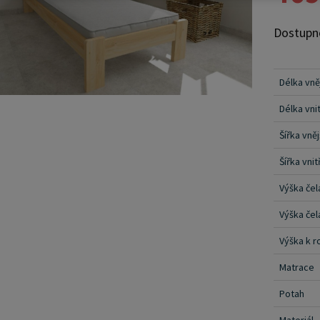
dlouhou 
Dostupn
bezbarvé
který zv
zdůrazňu
Délka vně
barevné 
Délka vnit
varianty
následně
Šířka vněj
dodává j
Šířka vnit
postele 
Výška čel
zajišťov
postele 
Výška čel
bočnice,
Výška k r
připevně
ještě vk
Matrace
podpírá 
Potah
montážní