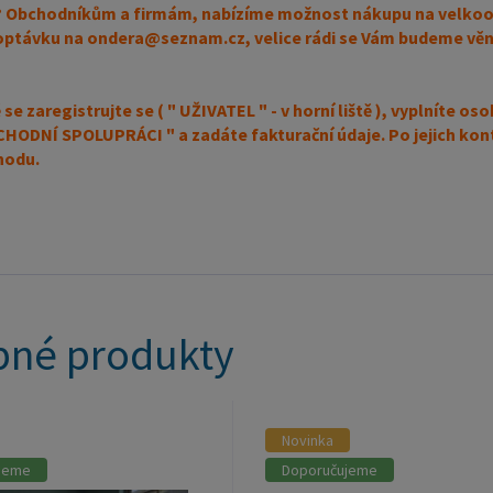
 Obchodníkům a firmám, nabízíme možnost nákupu na velkoo
optávku na ondera@seznam.cz, velice rádi se Vám budeme věn
se zaregistrujte se ( " UŽIVATEL " - v horní liště ), vyplníte 
ODNÍ SPOLUPRÁCI " a zadáte fakturační údaje. Po jejich kont
hodu.
né produkty
Novinka
jeme
Doporučujeme