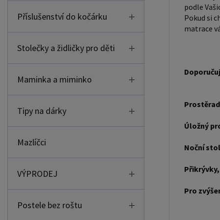
podle Vaši
Příslušenství do kočárku
Pokud si c
matrace vá
Stolečky a židličky pro děti
Doporučuj
Maminka a miminko
Prostěrad
Tipy na dárky
Úložný pr
Mazlíčci
Noční sto
Přikrývky,
VÝPRODEJ
Pro zvýše
Postele bez roštu