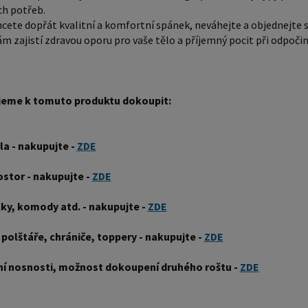
postele 
ch potřeb.
ložnici,
hcete dopřát kvalitní a komfortní spánek, neváhejte a objednejte si 
pokojích
m zajistí zdravou oporu pro vaše tělo a příjemný pocit při odpočin
stolky, 
rozměru
komfortn
eme k tomuto produktu dokoupit:
jednotliv
jednolůž
la - nakupujte -
ZDE
cm jsou 
Před nák
ostor - nakupujte -
ZDE
ve své ložnici. Materiál postele: Masi
který je
lky, komody atd. - nakupujte -
ZDE
Borovico
 polštáře, chrániče, toppery - nakupujte -
ZDE
tvrdší n
dřevo vy
ní nosnosti, možnost dokoupení druhého roštu -
ZDE
světlou 
oranžov