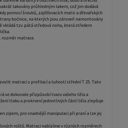
é barevné varianty v odstínech olše, dubu a ořechu.
opřát kvalitní a komfortní spánek, neváhejte a
dvakrát lakovány průhledným lakem, což jim dodává
kdy pomocí šroubů, zajišťovacích matic a dřevařských
e si matraci s profilací a tuhostí střední T 25. Tato
í strany bočnice, na kterých jsou zároveň namontovány
vám zajistí zdravou oporu pro vaše tělo a příjemný
tě vkládá tzv. pátá středová noha, která středem
Doporučujeme k tomuto produktu
lička.
prostor -
p. rozměr matrace.
omody atd. - nakupujte - ZDE
, polštáře, chrániče, toppery - nakupujte - ZDE Pro
nosnosti, možnost dokoupení druhého roštu - ZDE
postele: Rozměry postele jsou klíčové pro pohodlí a
t ložnice. Výška postele by měla být taková, abyste
olit matraci s profilací a tuhostí střední T 25. Tato
adno vstávat a lehat. Rozměry postele mohou
celkový vzhled a funkčnost vaší ložnice. V naší
terá se dokonale přizpůsobí tvaru vašeho těla a
naleznete i postele zvýšené. To je obzvláště důležité
ení tlaku a prokrvení jednotlivých částí těla zlepšuje
ší osoby nebo osoby s omezenou pohyblivostí.
 postele 80x200 cm a 90x200 cm jsou obecně
en zipem, pro snadnější manipulaci při praní a lze jej
ny za standardní pro jednolůžko. Tyto rozměry
elových roštů. Matraci nabízíme v různých rozměrech