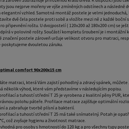
 a zároveň zdůrazňuje přirozenou krásu dřeva. K dispozici jsou tak
chcete d
nty jsou nejprve mořeny ve výše zmíněných odstínech a následně 
a elegantní vzhled. Samotná montáž postele je velmi jednoduchá, 
objednejt
tavíte dvě čela postele proti sobě a vložíte mezi ně z každé bočn
matrace 
ro připevnění roštu. U dvojpostelí ( 120x200 až 180x200 cm) se ješ
pocit při odpočinku. 
dpírá v polovině rošty. Součástí kompletu šroubení je i montážní k
dokoupit: Prostěradla - nakupujte - ZDE Úložný 
značení postele zároveň určuje velikost otvoru pro matraci, res
nakupujte - ZDE Noční stolky, k
 poskytujeme dvouletou záruku.
Přikrývky
zvýšení 
Rozměry 
ptimal comfort 90x200x15 cm
funkčnos
áte matraci, která Vám zajistí pohodlný a zdravý spánek, můžete zv
mohli sn
 několik výhod, které vám představíme v následujícím popisu.
ovlivnit 
profilací a tuhostí střední T 25 je vyrobena z kvalitní pěny PUR, k
nabídce 
rávnou polohu páteře. Profilace matrace zajišťuje optimální rozlož
pro star
ání a zabraňuje tvorbě plísní a bakterií.
Rozměry
profilací a tuhostí střední T 25 má také snímatelný. Potah je opatř
 °C, což zvyšuje hygienu a životnost matrace.
považová
 vhodná pro osoby s hmotností do 120 kg a pro všechny typy post