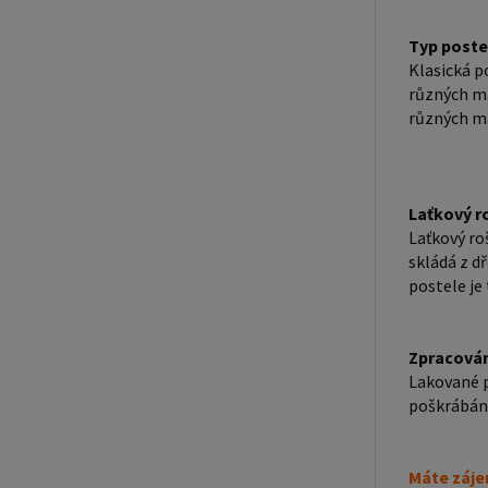
Typ poste
Klasická p
různých ma
různých ma
Laťkový r
Laťkový roš
skládá z dř
postele je 
Zpracován
Lakované p
poškrábání
Máte záje