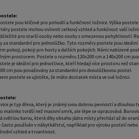
materiál
výrobu p
ostele:
oblíbené pr
stele jsou klíčové pro pohodlí a funkčnost ložnice. Výška postele
Klasická 
měry postele mohou ovlivnit celkový vzhled a funkčnost vaší ložnic
důležité pro starší osoby nebo osoby s omezenou pohyblivostí. R
základní
 za standardní pro jednolůžko. Tyto rozměry postele jsou ideální p
být vyro
m pokoji, pokoji pro hosty a dalších pokojích. Námi nabízené post
laminátu
ložným prostorem. Postele o rozměru 120x200 cm a 140x200 cm jso
rošt a m
tele je ideální pro jednotlivce, kteří hledají více prostoru než s
00 cm jsou považovány za standardní pro dvoulůžkovou postel.
latexu nebo pružin. Laťko
em postele se ujistěte, že máte dostatek místa ve své ložnici.
ideální v
dostupný
dřevěných
postele:
vice je typ dřeva, který je známý svou dobrou pevností a dlouhou t
dobrou p
e o malinko tvrdší než masivní smrk, ale lépe se opracovává. Borovi
Rošt post
á světlou barvu, která díky obsahu jádra místy přechází až do or
příčky r
e často používán v nábytkářství, například pro výrobu postelí nebo
jsou cca 11 cm. Zpracování - 
írodní vzhled a trvanlivost.
postele 