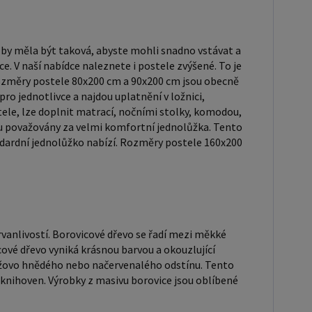
 je často používán v nábytkářství, například pro
ostelí nebo knihoven. Výrobky z masivu borovice jsou
o svůj přírodní vzhled a trvanlivost. Typ postele:
 by měla být taková, abyste mohli snadno vstávat a
postel je typ postele, který se skládá ze tří
e. V naší nabídce naleznete i postele zvýšené. To je
ozměry postele 80x200 cm a 90x200 cm jsou obecně
ch částí: rámu, roštu a matrace. Rám postele může
ro jednotlivce a najdou uplatnění v ložnici,
ben z různých materiálů, včetně dřeva, kovu nebo
ele, lze doplnit matrací, nočními stolky, komodou,
. Do rámu se vkládá rošt. Matrace je položena na
u považovány za velmi komfortní jednolůžka. Tento
ůže být vyrobena z různých materiálů, včetně pěny,
tandardní jednolůžko nabízí. Rozměry postele 160x200
vý rošt ZDARMA: Laťkový rošt je
olbou pro ty, kteří hledají kvalitní, pohodlný a cenově
 podklad pod matraci. Laťkový rošt se skládá z
 lišt, které jsou spojeny textilií. Rošt poskytuje
rvanlivostí. Borovicové dřevo se řadí mezi měkké
odporu těla, cirkulaci vzduchu a odvádění vlhkosti.
cové dřevo vyniká krásnou barvou a okouzlující
ele je tvořen 12 příčkami, které jsou spojeny textilií,
anžovo hnědého nebo načervenalého odstínu. Tento
oštu jsou z masivu borovice. Mezery mezi příčkami
 knihoven. Výrobky z masivu borovice jsou oblíbené
lakovaná postel: Lakované
jsou oblíbené pro svůj elegantní vzhled a odolnost.