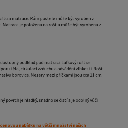
 povrch je hladký, snadno se čistí a je odolný vůči
řebení. Máte zájem o velkoobchodní
, roštu a matrace. Rám postele může být vyroben z
ci? Nebo chcete získat zajímavou cenovou nabídku
. Matrace je položena na rošt a může být vyrobena z
 množství našich produktů? Obchodníkům a firmám,
 možnost nákupu na velkoobchodní ceny. Zašlete
u na ondera@seznam.cz, velice rádi se Vám budeme
- v
ště ), vyplníte osobní údaje a zakliknete " MÁME
vě dostupný podklad pod matraci. Laťkový rošt se
 VELKOOBCHODNÍ SPOLUPRÁCI " a zadáte
dporu těla, cirkulaci vzduchu a odvádění vlhkosti. Rošt
z masivu borovice. Mezery mezi příčkami jsou cca 11 cm.
ní údaje. Po jejich kontrole, Vám bude povolen
do velkoobchodu.
 povrch je hladký, snadno se čistí a je odolný vůči
cenovou nabídku na větší množství našich