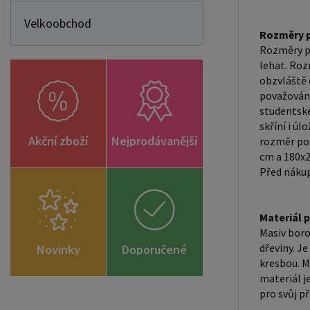
Velkoobchod
Rozměry p
Rozměry po
lehat. Roz
obzvláště 
považovány
studentské
skříní i ú
Akční zboží
Nejprodávanější
rozměr pos
cm a 180x2
Před nákup
Materiál 
Masiv boro
dřeviny. J
Novinky
Doporučené
kresbou. M
zboží
materiál j
pro svůj př