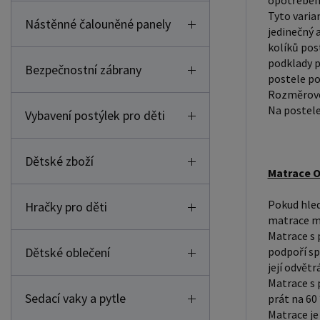
opotřebení
Tyto varia
Nástěnné čalouněné panely
jedinečný 
kolíků pos
podklady p
Bezpečnostní zábrany
postele po
Rozměrové 
Na postele
Vybavení postýlek pro děti
Dětské zboží
Matrace O
Pokud hled
Hračky pro děti
matrace má
Matrace s 
Dětské oblečení
podpoří sp
její odvětr
Matrace s 
Sedací vaky a pytle
prát na 60
Matrace je