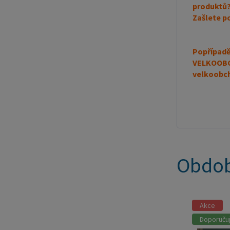
produktů?
Zašlete p
Popřípadě 
VELKOOBCH
velkoobc
Obdob
Akce
Doporuču