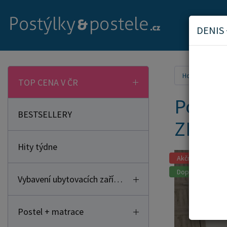
DENIS
Home
Vyba
TOP CENA V ČR
Poste
BESTSELLERY
ZDAR
Hity týdne
Akční zboží
Doporučujeme
Vybavení ubytovacích zařízení
Postel + matrace