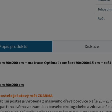
Materiál
velikost
postele pos
Tuhost m
comfort 90x200x15 c
Rošt
zajistí 
profilac
výhod, k
Matrace 
Popis produktu
Diskuze
kvalitní
těla a p
zajišťuje
am 90x200 cm + matrace Optimal comfort 90x200x15 cm + roš
částí těl
bakterií
snímatel
am 90x200 cm
při praní
ostele je také laťový rošt, který zajišťuje optimální podporu
postele je laťový rošt ZDARMA
životnost matrace. Matrac
bilní postel je vyrobena z masivního dřeva borovice o síle 25 - 28 
do 120 k
opatřena dvěma vrstvami bezbarvého ekologického a zdravotně nez
nabízíme 