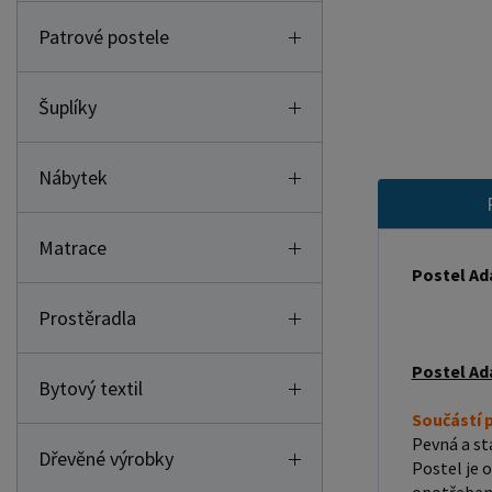
Patrové postele
Šuplíky
Nábytek
Matrace
Postel Ad
Prostěradla
Postel Ad
Bytový textil
Součástí p
Součástí 
Pevná a sta
Dřevěné výrobky
Postel je 