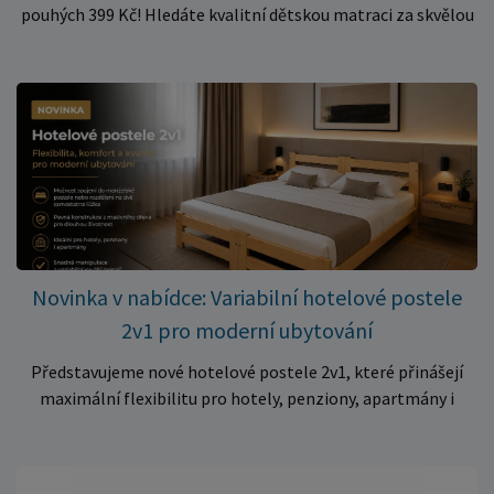
pouhých 399 Kč! Hledáte kvalitní dětskou matraci za skvělou
cenu? Právě teď můžete pořídit pěnovou matraci 140 × 70 ×
10 cm za neuvěřitelných 399 Kč. ✅ Rozměr: 140 × 70 × 10 cm
✅ Pohodlné pěnové jádro pro komfortní spánek dítěte ✅
Skvělá volba do dětských postýlek ✅ Výjimečně výhodná cena
– jen 399 Kč Využijte této mimořádné nabídky a pořiďte
kvalitní matraci za cenu, která patří k nejvýhodnějším na
trhu. Akce platí pouze do vyprodání zásob. Nakupujte chytře a
ušetřete!
Novinka v nabídce: Variabilní hotelové postele
2v1 pro moderní ubytování
Představujeme nové hotelové postele 2v1, které přinášejí
maximální flexibilitu pro hotely, penziony, apartmány i
ubytovny. Díky chytrému řešení lze během několika okamžiků
vytvořit prostorné manželské lůžko, nebo postele rozdělit
na dvě samostatná jednolůžka podle aktuálních potřeb