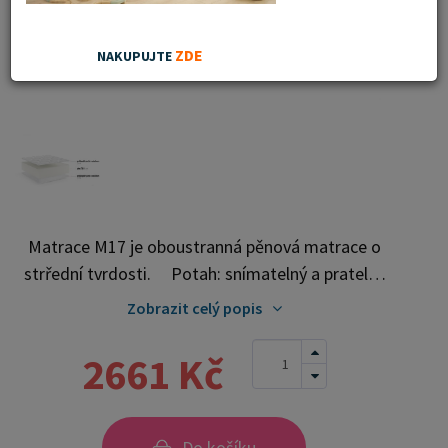
ZDE
NAKUPUJTE
Matrace M17 je oboustranná pěnová matrace o
strřední tvrdosti. Potah: snímatelný a pratelný
Výška: cca 10 cm Poznámky k použití: matrace by
Zobrazit celý popis
neměla ležet přímo na podlaze neskákejte na
matraci deformace nové matrace do hloubky 2 cm
2661 Kč
je normální jev a nepředstavuje výrobní vadu
matrace vyrábíme i v nestandardních rozměrech
matraci doporučujeme otáčet alespoň jednou za
Do košíku