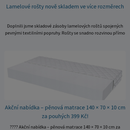
Lamelové rošty nově skladem ve více rozměrech
Doplnili jsme skladové zásoby lamelových roštů spojených
pevnými textilními popruhy. Rošty se snadno rozvinou přímo
do rámu postele a poskytují matraci stabilní a rovnoměrnou
oporu. K dispozici jsou ve více rozměrech pro jednolůžkové i
dvoulůžkové postele. Aktuálně máme skladem velké
množství kusů, proto můžeme objednávky rychle expedovat.
Vyberte si vhodný rozměr a dopřejte své matraci kvalitní
podklad za výhodnou cenu.
Akční nabídka – pěnová matrace 140 × 70 × 10 cm
za pouhých 399 Kč!
???? Akční nabídka – pěnová matrace 140 × 70 × 10 cm za