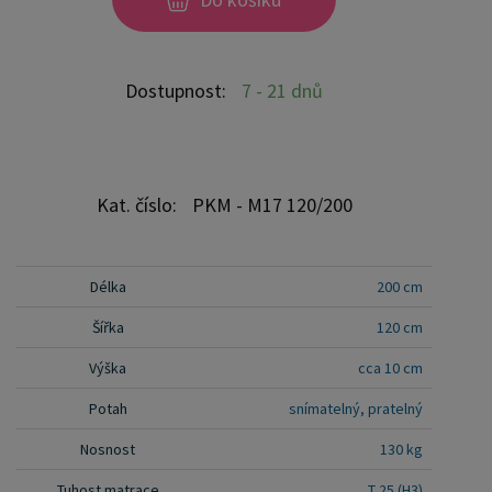
dva měsíce všechny přírodní i umělé suroviny se
vyznačují svou individuální vůní, která může být na
začátku používání intenzivní
Dostupnost:
7 - 21 dnů
Kat. číslo:
PKM - M17 120/200
Délka
200 cm
Šířka
120 cm
Výška
cca 10 cm
Potah
snímatelný, pratelný
Nosnost
130 kg
Tuhost matrace
T 25 (H3)