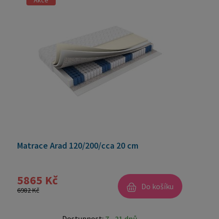
Akce
Matrace Arad 120/200/cca 20 cm
5865 Kč
Do košíku
6982 Kč
Dostupnost:
7 - 21 dnů