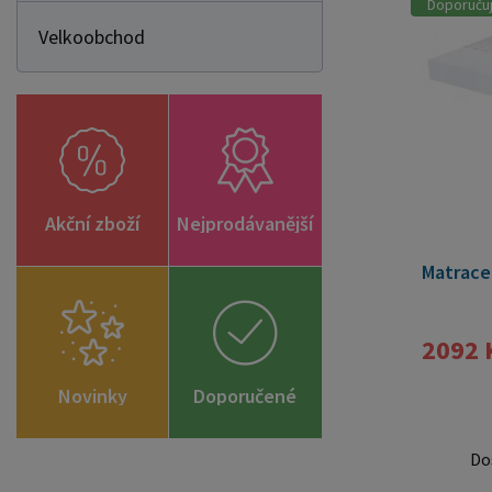
Doporuču
Velkoobchod
Akční zboží
Nejprodávanější
Matrace
2092 
Novinky
Doporučené
zboží
Do