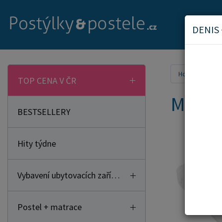
DENIS
Home
Mat
TOP CENA V ČR
Matra
BESTSELLERY
Hity týdne
Vybavení ubytovacích zařízení
Postel + matrace