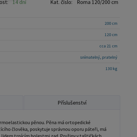
 samostatné kapse
ost:
14 dní
Kat. číslo:
Roma 120/200 cm
e bodovou oporu pro tělo • termoelastická pěna
e správnou podporu páteři, ortopedické vlastnosti •
200 cm
rné svalové napětí Tuhost - H1 H2 H3 H4
120 cm
UR pěna 2 cm potah snímatelný a
cca 21 cm
snímatelný, pratelný
130 kg
Příslušenství
ermoelastickou pěnou. Pěna má ortopedické
žícího člověka, poskytuje správnou oporu páteři, má
 lidem trpícím bolestmi zad. Pružiny v taštičkách