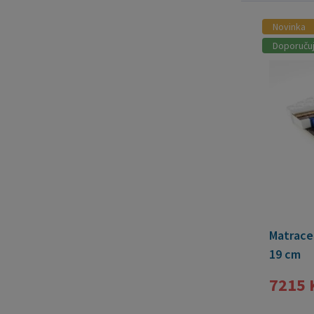
Novinka
Doporuču
Matrace
19 cm
7215 