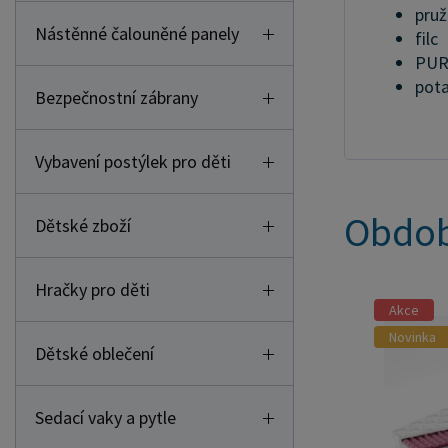
pruž
Nástěnné čalouněné panely
filc
PUR
pota
Bezpečnostní zábrany
Vybavení postýlek pro děti
Obdob
Dětské zboží
Hračky pro děti
Akce
Novinka
Dětské oblečení
Sedací vaky a pytle