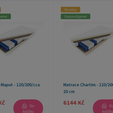
Novinka
jeme
Doporučujeme
 Maput - 120/200/cca
Matrace Chartim - 120/20
20 cm
Kč
6144 Kč
Do
D
košíku
košík