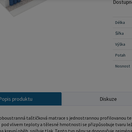
pocit vlnění. Popis: • každá pružina v
Dostupn
poskytuj
poskytuj
Délka
snižuje nadmě
Složení: termoelastická pěna 5 cm PUR pěna 2 cm filc pružiny
Šířka
v taštičkách 12 cm filc P
Výška
pratelný
Potah
Nosnost
Popis produktu
Diskuze
oboustranná taštičková matrace s jednostrannou profilovanou t
, pod vlivem teploty a tělesné hmotnosti se přizpůsobuje tvaru le
 na krevní oběh, snižuje tlak. Tento typ pěny se doporučuje zejména