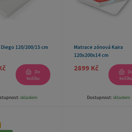
 Diego 120/200/15 cm
Matrace zónová Kaira
120x200x14 cm
Kč
2899 Kč
Do
D
košíku
košík
stupnost:
skladem
Dostupnost:
skladem