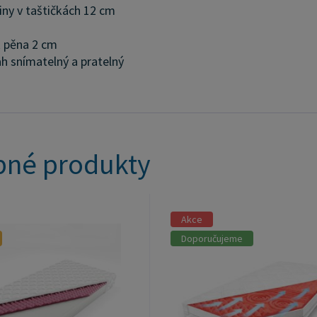
iny v taštičkách 12 cm
 pěna 2 cm
h snímatelný a pratelný
né produkty
Akce
Doporučujeme