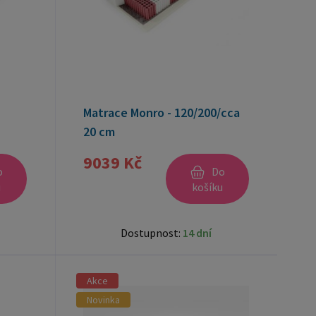
Matrace Monro - 120/200/cca
20 cm
9039 Kč
o
Do
u
košíku
Dostupnost:
14 dní
Akce
Novinka