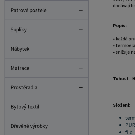
dodávají bo
Patrové postele
Popis:
Šuplíky
• každá pr
• termoela
Nábytek
• snižuje 
Matrace
Tuhost - 
Prostěradla
Složení:
Bytový textil
term
PUR
Dřevěné výrobky
filc