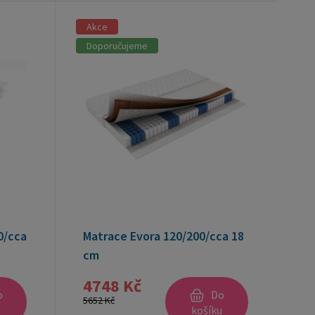
Akce
Doporučujeme
0/cca
Matrace Evora 120/200/cca 18
cm
4748 Kč
o
Do
5652 Kč
u
košíku