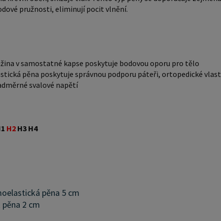
dové pružnosti, eliminují pocit vlnění.
užina v samostatné kapse poskytuje bodovou oporu pro tělo
stická pěna poskytuje správnou podporu páteři, ortopedické vlas
nadměrné svalové napětí
H1
H2
H3 H4
oelastická pěna 5 cm
 pěna 2 cm