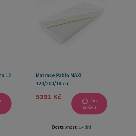
ca 12
Matrace Pablo MAXI
120/200/18 cm
5391 Kč
o
Do
u
košíku
Dostupnost:
14 dní