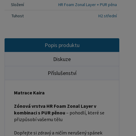
matrace. Odvod vlhkosti pomáhá udržet
Složení
HR Foam Zonal Layer + PUR pěna
hygienické prostředí a příjemné klima po celou
Tuhost
H2 střední
noc. Komfort a pružnost bez kompromisů
Kombinace HR pěny a kvalitní PUR pěny vytváří
ideální rovnováhu mezi pružností a stabilitou.
Matrace se rychle vrací do původního tvaru,
Popis produktu
nedeformuje se a dlouhodobě si zachovává své
vlastnosti. Všitý zip, díky kterému ho můžete
Diskuze
snadno sejmout potah matrace a prát do 40 ° C
Příslušenství
Matrace Kaira
Zónová vrstva HR Foam Zonal Layer v
kombinaci s PUR pěnou
– pohodlí, které se
přizpůsobí vašemu tělu
Dopřejte si zdravý a ničím nerušený spánek