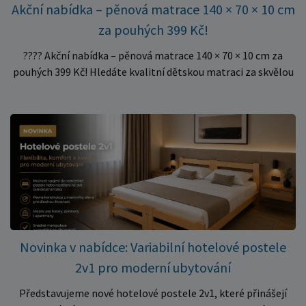
Akční nabídka – pěnová matrace 140 × 70 × 10 cm
za pouhých 399 Kč!
???? Akční nabídka – pěnová matrace 140 × 70 × 10 cm za
pouhých 399 Kč! Hledáte kvalitní dětskou matraci za skvělou
cenu? Právě teď můžete pořídit pěnovou matraci 140 × 70 ×
10 cm za neuvěřitelných 399 Kč. ✅ Rozměr: 140 × 70 × 10 cm
✅ Pohodlné pěnové jádro pro komfortní spánek dítěte ✅
Skvělá volba do dětských postýlek ✅ Výjimečně výhodná cena
– jen 399 Kč Využijte této mimořádné nabídky a pořiďte
kvalitní matraci za cenu, která patří k nejvýhodnějším na
trhu. Akce platí pouze do vyprodání zásob. Nakupujte chytře a
ušetřete!
Novinka v nabídce: Variabilní hotelové postele
2v1 pro moderní ubytování
Představujeme nové hotelové postele 2v1, které přinášejí