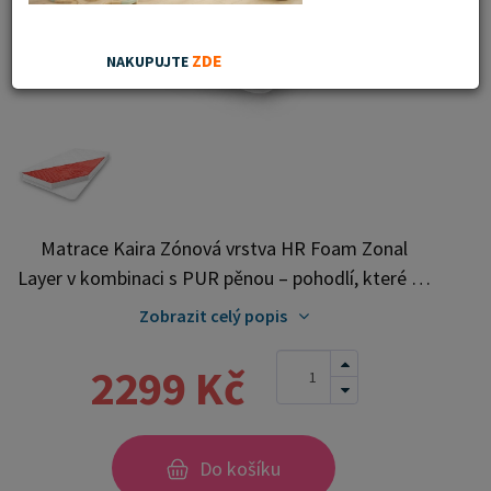
ZDE
NAKUPUJTE
Matrace Kaira Zónová vrstva HR Foam Zonal
Layer v kombinaci s PUR pěnou – pohodlí, které se
přizpůsobí vašemu tělu Dopřejte si zdravý a ničím
Zobrazit celý popis
nerušený spánek díky moderní matraci s inovativní
zónovou vrstvou HR Foam Zonal Layer v
2299 Kč
kombinaci s kvalitní PUR pěnou. Tato matrace je
navržena tak, aby poskytovala optimální podporu
páteře, vysokou prodyšnost a dlouhou životnost.
Do košíku
Zónová vrstva HR Foam Zonal Layer , velmi