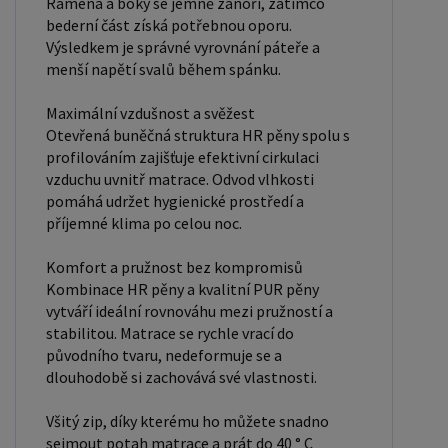
Ramena a boky se jemně zanoří, zatímco
bederní část získá potřebnou oporu.
Výsledkem je správné vyrovnání páteře a
menší napětí svalů během spánku.
Maximální vzdušnost a svěžest
Otevřená buněčná struktura HR pěny spolu s
profilováním zajišťuje efektivní cirkulaci
vzduchu uvnitř matrace. Odvod vlhkosti
pomáhá udržet hygienické prostředí a
příjemné klima po celou noc.
Komfort a pružnost bez kompromisů
Kombinace HR pěny a kvalitní PUR pěny
vytváří ideální rovnováhu mezi pružností a
stabilitou. Matrace se rychle vrací do
původního tvaru, nedeformuje se a
dlouhodobě si zachovává své vlastnosti.
Všitý zip, díky kterému ho můžete snadno
sejmout potah matrace a prát do 40 ° C