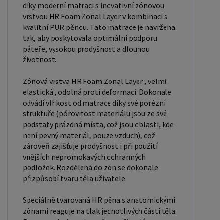
díky moderní matraci s inovativní zónovou
vrstvou HR Foam Zonal Layer v kombinaci s
kvalitní PUR pěnou. Tato matrace je navržena
tak, aby poskytovala optimální podporu
páteře, vysokou prodyšnost a dlouhou
životnost.
Zónová vrstva HR Foam Zonal Layer , velmi
elastická , odolná proti deformaci. Dokonale
odvádí vlhkost od matrace díky své porézní
struktuře (pórovitost materiálu jsou ze své
podstaty prázdná místa, což jsou oblasti, kde
není pevný materiál, pouze vzduch), což
zároveň zajišťuje prodyšnost i při použití
vnějších nepromokavých ochranných
podložek. Rozdělená do zón se dokonale
přizpůsobí tvaru těla uživatele
Speciálně tvarovaná HR pěna s anatomickými
zónami reaguje na tlak jednotlivých částí těla.