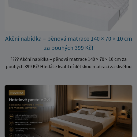
podklad za výhodnou cenu.
Akční nabídka – pěnová matrace 140 × 70 × 10 cm
za pouhých 399 Kč!
???? Akční nabídka – pěnová matrace 140 × 70 × 10 cm za
pouhých 399 Kč! Hledáte kvalitní dětskou matraci za skvělou
cenu? Právě teď můžete pořídit pěnovou matraci 140 × 70 ×
10 cm za neuvěřitelných 399 Kč. ✅ Rozměr: 140 × 70 × 10 cm
✅ Pohodlné pěnové jádro pro komfortní spánek dítěte ✅
Skvělá volba do dětských postýlek ✅ Výjimečně výhodná cena
– jen 399 Kč Využijte této mimořádné nabídky a pořiďte
kvalitní matraci za cenu, která patří k nejvýhodnějším na
trhu. Akce platí pouze do vyprodání zásob. Nakupujte chytře a
ušetřete!