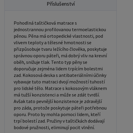
Příslušenství
Pohodlná taštičková matrace s
jednostrannou profilovanou termoelastickou
pěnou. Pěna má ortopedické vlastnosti, pod
vlivem teploty a tělesné hmotnosti se
přizpůsobuje tvaru ležícího člověka, poskytuje
správnou oporu páteři, má dobrý vliv na krevní
oběh, snižuje tlak. Tento typ pěny se
doporučuje zejména lidem trpícím bolestmi
zad. Kokosová deska s antibateriálními účinky
vybavuje tuto matraci dvojí možností tuhostí
pro lidské tělo. Matrace s kokosovým vláknem
má tužší konzistenci a může se zdát tvrdší.
Avšak tato pevnější konzistence je zdravější
pro záda, protože poskytuje páteři potřebnou
oporu. Proto by mohla pomoci lidem, kteří
trpí bolestí zad. Pružiny v taštičkách dodávají
bodové pružnosti, eliminují pocit vlnění.