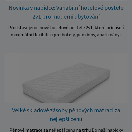
Novinka v nabídce: Variabilní hotelové postele
2v1 pro moderní ubytování
Představujeme nové hotelové postele 2v1, které přinášejí
maximální flexibilitu pro hotely, penziony, apartmány i
ubytovny. Díky chytrému řešení lze během několika okamžiků
vytvořit prostorné manželské lůžko, nebo postele rozdělit
na dvě samostatná jednolůžka podle aktuálních potřeb
hostů. Praktické řešení pro každé ubytování Hotelové
postele jsou navrženy s důrazem na vysokou odolnost,
stabilitu a dlouhou životnost. Robustní konstrukce z
kvalitního masivního dřeva zajistí spolehlivé používání i při
každodenním zatížení v komerčních provozech. Hlavní
výhody hotelových postelí ✔ Možnost spojení do manželské
postele nebo rozdělení na dvě samostatná lůžka ✔ Pevná
Velké skladové zásoby pěnových matrací za
konstrukce z masivního dřeva ✔ Moderní a nadčasový design
nejlepší cenu
vhodný do hotelů i apartmánů ✔ Vysoká stabilita a dlouhá
životnost ✔ Snadná manipulace a variabilní využití pokojů ✔
Pěnové matrace za nejlepší cenu na trhu Do naší nabídky