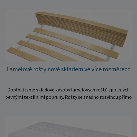
Lamelové rošty nově skladem ve více rozměrech
Doplnili jsme skladové zásoby lamelových roštů spojených
pevnými textilními popruhy. Rošty se snadno rozvinou přímo
do rámu postele a poskytují matraci stabilní a rovnoměrnou
oporu. K dispozici jsou ve více rozměrech pro jednolůžkové i
dvoulůžkové postele. Aktuálně máme skladem velké
množství kusů, proto můžeme objednávky rychle expedovat.
Vyberte si vhodný rozměr a dopřejte své matraci kvalitní