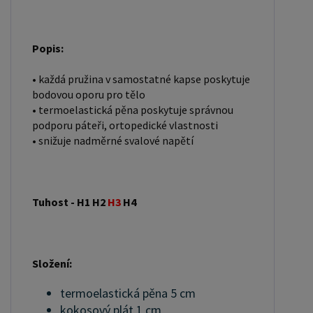
Popis:
• každá pružina v samostatné kapse poskytuje
bodovou oporu pro tělo
• termoelastická pěna poskytuje správnou
podporu páteři, ortopedické vlastnosti
• snižuje nadměrné svalové napětí
Tuhost - H1 H2
H3
H4
Složení:
termoelastická pěna 5 cm
kokosový plát 1 cm