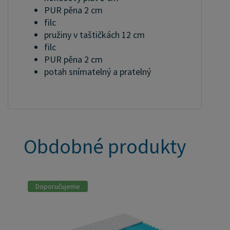
PUR pěna 2 cm
filc
pružiny v taštičkách 12 cm
filc
PUR pěna 2 cm
potah snímatelný a pratelný
Obdobné produkty
Doporučujeme