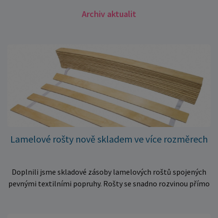
Archiv aktualit
Lamelové rošty nově skladem ve více rozměrech
Doplnili jsme skladové zásoby lamelových roštů spojených
pevnými textilními popruhy. Rošty se snadno rozvinou přímo
do rámu postele a poskytují matraci stabilní a rovnoměrnou
oporu. K dispozici jsou ve více rozměrech pro jednolůžkové i