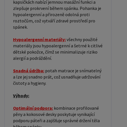
kapsičkách nabízí jemnou masážní funkci a
zlepšuje prokrvení během spánku. Pohanka je
hypoalergenní a přirozeně odolná proti
roztočům, což vytváří zdravé prostředí pro
spánek.
Hypoalergenní materiály:
všechny použité
materiály jsou hypoalergenní a šetrné k citlivé
dětské pokožce, čímž se minimalizuje riziko
alergií a podráždění.
Snadná údržba:
potah matrace je snímatelný
a lze jej snadno prát, což usnadňuje udržování
čistoty a hygieny.
Výhody:
Optimální podpora:
kombinace profilované
pěny a kokosové desky poskytuje vynikající
podporu páteři a zajišťuje správné držení těla
během spánku.