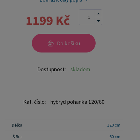
zajistila zdravý a pohodlný spánek. Tato matrace
je navržena s ohledem na nejnovější poznatky v
1199 Kč
oblasti dětského spánku a nabízí vynikající
podporu a hygienu. Vlastnosti: Profilovaná pěna:
speciálně tvarovaná pěna poskytuje ergonomickou
Do košíku
podporu a přizpůsobuje se tvaru těla dítěte. Tato
pěna zlepšuje cirkulaci vzduchu a zabraňuje
přehřívání, což přispívá k pohodlnému a klidnému
Dostupnost:
skladem
spánku. Kokosová deska (1 cm): přírodní
kokosové vlákno je prodyšné a antialergické.
Kokosová vrstva zajišťuje pevnost a stabilitu
matrace, což podporuje správný vývoj páteře.
Kat. číslo:
hybryd pohanka 120/60
Kokos také účinně odvádí vlhkost, což zabraňuje
vzniku plísní a roztočů. Pohankové kapsičky:
pohanka všitá v kapsičkách nabízí jemnou masážní
Délka
120 cm
funkci a zlepšuje prokrvení během spánku.
Šířka
60 cm