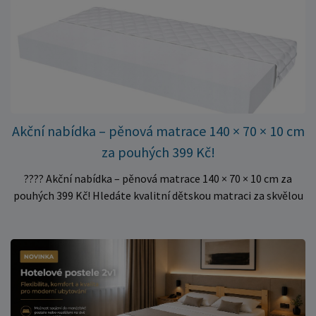
dvoulůžkové postele. Aktuálně máme skladem velké
množství kusů, proto můžeme objednávky rychle expedovat.
Vyberte si vhodný rozměr a dopřejte své matraci kvalitní
podklad za výhodnou cenu.
Akční nabídka – pěnová matrace 140 × 70 × 10 cm
za pouhých 399 Kč!
???? Akční nabídka – pěnová matrace 140 × 70 × 10 cm za
pouhých 399 Kč! Hledáte kvalitní dětskou matraci za skvělou
cenu? Právě teď můžete pořídit pěnovou matraci 140 × 70 ×
10 cm za neuvěřitelných 399 Kč. ✅ Rozměr: 140 × 70 × 10 cm
✅ Pohodlné pěnové jádro pro komfortní spánek dítěte ✅
Skvělá volba do dětských postýlek ✅ Výjimečně výhodná cena
– jen 399 Kč Využijte této mimořádné nabídky a pořiďte
kvalitní matraci za cenu, která patří k nejvýhodnějším na
trhu. Akce platí pouze do vyprodání zásob. Nakupujte chytře a