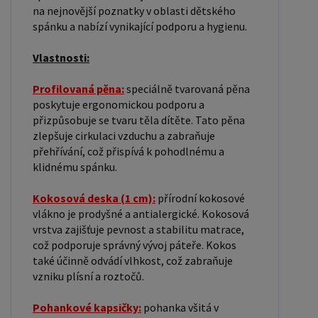
kvalitnějšímu spánku a celkovému zdraví dítěte.
na nejnovější poznatky v oblasti dětského
spánku a nabízí vynikající podporu a hygienu.
Dlouhá životnost: kvalitní materiály a pečlivé
zpracování zajišťují dlouhou životnost matrace,
Vlastnosti:
což z ní dělá výhodnou investici do zdraví vašeho
dítěte. Naše dětská matrace s profilovanou
Profilovaná pěna:
speciálně tvarovaná pěna
poskytuje ergonomickou podporu a
pěnou, kokosovou deskou a pohankovými
přizpůsobuje se tvaru těla dítěte. Tato pěna
kapsičkami je ideální volbou pro rodiče, kteří
zlepšuje cirkulaci vzduchu a zabraňuje
hledají kombinaci přírodních materiálů a
přehřívání, což přispívá k pohodlnému a
moderních technologií. Tato matrace poskytuje
klidnému spánku.
vynikající podporu, hygienu a pohodlí, což je
Kokosová deska (1 cm):
přírodní kokosové
klíčové pro zdravý vývoj a kvalitní spánek vašeho
vlákno je prodyšné a antialergické. Kokosová
dítěte. Dopřejte svému dítěti nejlepší možný
vrstva zajišťuje pevnost a stabilitu matrace,
spánek s naší inovativní matrací, která kombinuje
což podporuje správný vývoj páteře. Kokos
to nejlepší z přírody a moderního designu. Zvolte
také účinně odvádí vlhkost, což zabraňuje
vzniku plísní a roztočů.
kvalitu, bezpečnost a pohodlí pro klidné noci a
šťastné dny vašich nejmenších.
Pohankové kapsičky:
pohanka všitá v