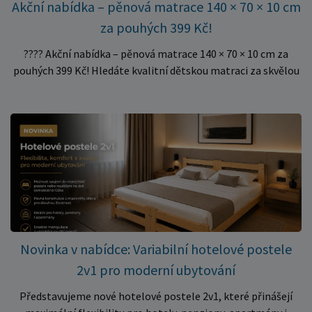
Akční nabídka – pěnová matrace 140 × 70 × 10 cm
za pouhých 399 Kč!
???? Akční nabídka – pěnová matrace 140 × 70 × 10 cm za
pouhých 399 Kč! Hledáte kvalitní dětskou matraci za skvělou
cenu? Právě teď můžete pořídit pěnovou matraci 140 × 70 ×
10 cm za neuvěřitelných 399 Kč. ✅ Rozměr: 140 × 70 × 10 cm
✅ Pohodlné pěnové jádro pro komfortní spánek dítěte ✅
Skvělá volba do dětských postýlek ✅ Výjimečně výhodná cena
– jen 399 Kč Využijte této mimořádné nabídky a pořiďte
kvalitní matraci za cenu, která patří k nejvýhodnějším na
trhu. Akce platí pouze do vyprodání zásob. Nakupujte chytře a
ušetřete!
Novinka v nabídce: Variabilní hotelové postele
2v1 pro moderní ubytování
Představujeme nové hotelové postele 2v1, které přinášejí