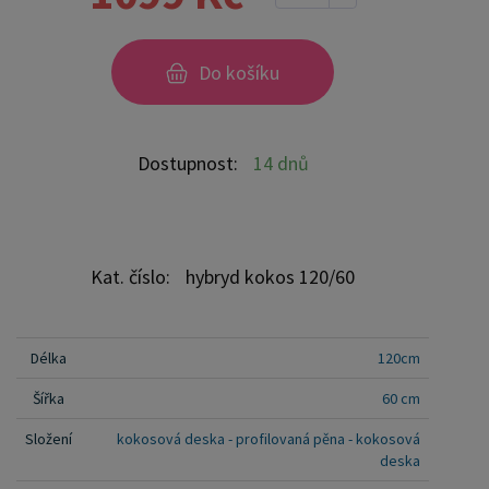
zdravý a pohodlný spánek Vašemu dítěti.
Vlastnosti: Kvalitní materiály: matrace je vyrobena
z prémiových materiálů, které zaručují dlouhou
Do košíku
životnost a odolnost. Kokosová deska o tloušťce
1 cm přispívá k pevnosti a stabilitě matrace, což je
ideální pro správný vývoj páteře. Přírodní
Dostupnost:
14 dnů
kokosová vrstva: kokosové vlákno je z přírodních a
ekologických materiálů, které zajišťuje vynikající
prodyšnost a odvádění vlhkosti. Tím se snižuje
riziko vzniku plísní a roztočů, což přispívá k lepší
Kat. číslo:
hybryd kokos 120/60
hygieně a zdraví dítěte. Ergonomický design:
profilovaná konstrukce matrace podporuje
správné rozložení váhy a poskytuje cílenou
Délka
120cm
podporu tam, kde je to nejvíce potřeba. To
Šířka
60 cm
pomáhá předcházet problémům s páteří a zajišťuje
Složení
kokosová deska - profilovaná pěna - kokosová
pohodlný spánek. Hypoalergenní: materiály
deska
použité při výrobě matrace jsou hypoalergenní a