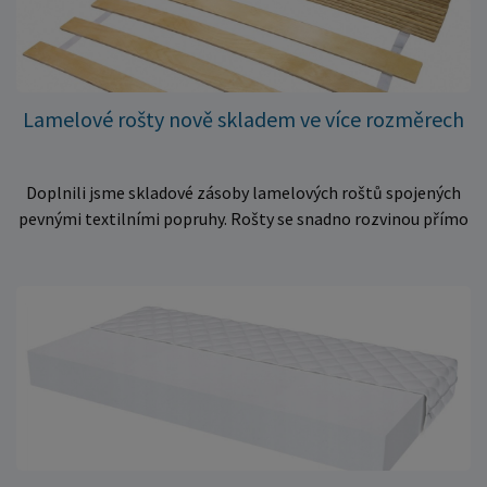
Lamelové rošty nově skladem ve více rozměrech
Doplnili jsme skladové zásoby lamelových roštů spojených
pevnými textilními popruhy. Rošty se snadno rozvinou přímo
do rámu postele a poskytují matraci stabilní a rovnoměrnou
oporu. K dispozici jsou ve více rozměrech pro jednolůžkové i
dvoulůžkové postele. Aktuálně máme skladem velké
množství kusů, proto můžeme objednávky rychle expedovat.
Vyberte si vhodný rozměr a dopřejte své matraci kvalitní
podklad za výhodnou cenu.