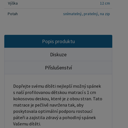
šetrné k citlivé dětské pokožce. Matrace je ideální
Výška
12 cm
volbou pro děti trpící alergiemi nebo citlivostí na
Potah
snímatelný, pratelný, na zip
běžné materiály. Snadná údržba: potah matrace je
snímatelný a lze jej prát, což usnadňuje údržbu a
zajišťuje čisté a zdravé prostředí pro vaše dítě.
Popis produktu
Investice do kvalitní dětské matrace je investicí do
zdraví a pohodlí vašeho dítěte. Naše matrace s
Diskuze
kokosovou deskou kombinuje přírodní materiály s
moderními technologiemi, aby nabídla to nejlepší
Příslušenství
pro vaše nejmenší. Nejenže podporuje správný
vývoj páteře, ale také zajišťuje klidný a zdravý
Dopřejte svému dítěti nejlepší možný spánek
spánek, což je nezbytné pro růst a celkovou
s naší profilovanou dětskou matrací s 1 cm
pohodu dítěte.
kokosovou deskou, které je z obou stran. Tato
matrace je pečlivě navržena tak, aby
poskytovala optimální podporu rostoucí
páteři a zajistila zdravý a pohodlný spánek
Vašemu dítěti.