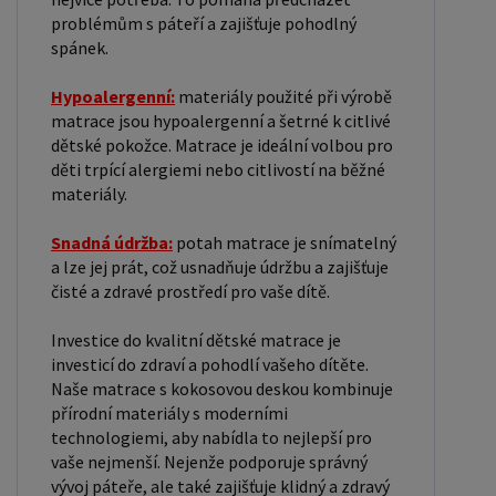
problémům s páteří a zajišťuje pohodlný
spánek.
Hypoalergenní:
materiály použité při výrobě
matrace jsou hypoalergenní a šetrné k citlivé
dětské pokožce. Matrace je ideální volbou pro
děti trpící alergiemi nebo citlivostí na běžné
materiály.
Snadná údržba:
potah matrace je snímatelný
a lze jej prát, což usnadňuje údržbu a zajišťuje
čisté a zdravé prostředí pro vaše dítě.
Investice do kvalitní dětské matrace je
investicí do zdraví a pohodlí vašeho dítěte.
Naše matrace s kokosovou deskou kombinuje
přírodní materiály s moderními
technologiemi, aby nabídla to nejlepší pro
vaše nejmenší. Nejenže podporuje správný
vývoj páteře, ale také zajišťuje klidný a zdravý