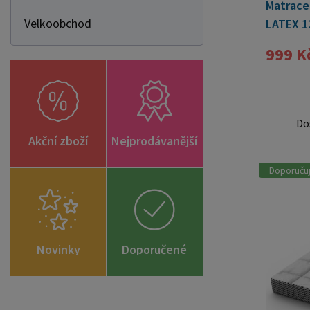
Matrace
Velkoobchod
LATEX 1
999 K
Do
Akční zboží
Nejprodávanější
Doporuču
Novinky
Doporučené
zboží