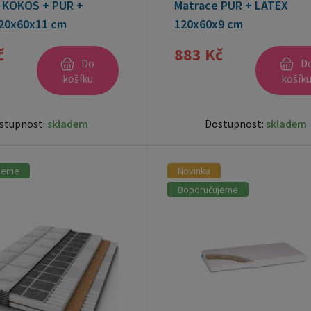
 KOKOS + PUR +
Matrace PUR + LATEX
20x60x11 cm
120x60x9 cm
č
883 Kč
Do
D
košíku
košík
stupnost:
skladem
Dostupnost:
skladem
jeme
Novinka
Doporučujeme