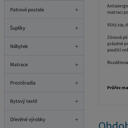
Antialergi
Patrové postele
matraci po
Všitý zip,
Šuplíky
Zónová pěn
prázdné pr
Nábytek
použití vn
Rozdělena 
Matrace
Prostěradla
Průřez mat
Bytový textil
Dřevěné výrobky
Obdob