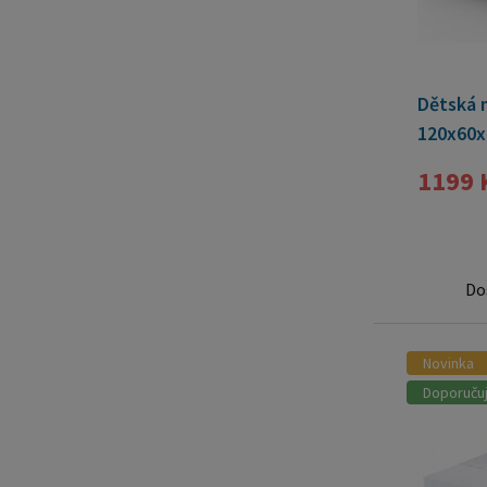
Dětská 
120x60x
1199 
Do
Novinka
Doporuču