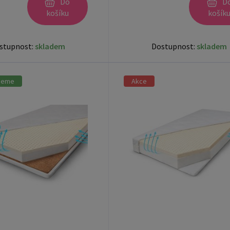
Do
D
košíku
košík
stupnost:
skladem
Dostupnost:
skladem
jeme
Akce