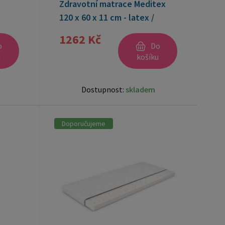
Zdravotní matrace Meditex
120 x 60 x 11 cm - latex /
kokos
1262 Kč
o
Do
u
košíku
Dostupnost:
skladem
Doporučujeme