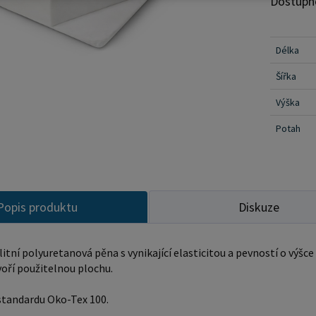
Dostupn
a prát do 40 ° C Zónová pěna, ve
deformac
(porézno
Délka
oblastec
Šířka
který tak
nepromokavého p
Výška
dokonale při
Potah
přiložen
Popis produktu
Diskuze
litní polyuretanová pěna s vynikající elasticitou a pevností o výšc
oří použitelnou plochu.
standardu Oko-Tex 100.