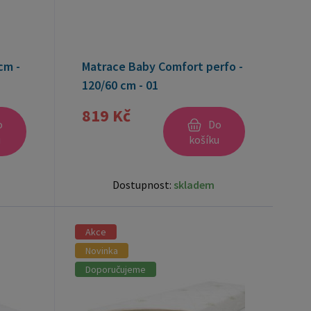
cm -
Matrace Baby Comfort perfo -
120/60 cm - 01
819 Kč
o
Do
u
košíku
Dostupnost:
skladem
Akce
Novinka
Doporučujeme