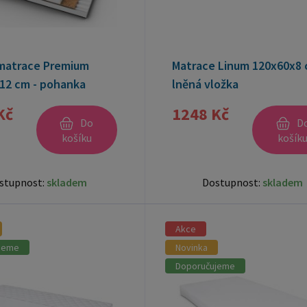
matrace Premium
Matrace Linum 120x60x8 
12 cm - pohanka
lněná vložka
Kč
1248 Kč
Do
D
košíku
košík
stupnost:
skladem
Dostupnost:
skladem
Akce
jeme
Novinka
Doporučujeme