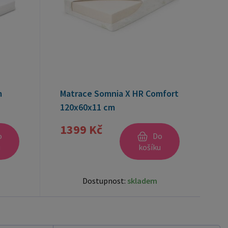
m
Matrace Somnia X HR Comfort
120x60x11 cm
1399 Kč
o
Do
u
košíku
Dostupnost:
skladem