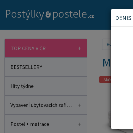
DENIS
Home
Mat
TOP CENA V ČR
Matra
BESTSELLERY
Akční zboží
Hity týdne
Vybavení ubytovacích zařízení
Postel + matrace