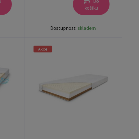
o
Do
u
košíku
Dostupnost:
skladem
Akce