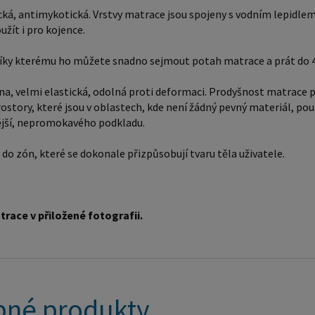
cká, antimykotická. Vrstvy matrace jsou spojeny s vodním lepidlem,
užít i pro kojence.
 díky kterému ho můžete snadno sejmout potah matrace a prát do 4
a, velmi elastická, odolná proti deformaci. Prodyšnost matrace p
ostory, které jsou v oblastech, kde není žádný pevný materiál, pouz
ější, nepromokavého podkladu.
do zón, které se dokonale přizpůsobují tvaru těla uživatele.
race v přiložené fotografii.
né produkty