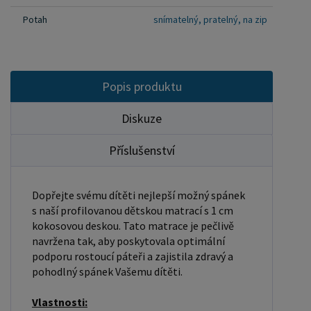
šetrné k citlivé dětské pokožce. Matrace je ideální
Potah
snímatelný, pratelný, na zip
volbou pro děti trpící alergiemi nebo citlivostí na
běžné materiály. Snadná údržba: potah matrace je
snímatelný a lze jej prát, což usnadňuje údržbu a
zajišťuje čisté a zdravé prostředí pro vaše dítě.
Popis produktu
Investice do kvalitní dětské matrace je investicí do
Diskuze
zdraví a pohodlí vašeho dítěte. Naše matrace s
kokosovou deskou kombinuje přírodní materiály s
Příslušenství
moderními technologiemi, aby nabídla to nejlepší
pro vaše nejmenší. Nejenže podporuje správný
vývoj páteře, ale také zajišťuje klidný a zdravý
Dopřejte svému dítěti nejlepší možný spánek
s naší profilovanou dětskou matrací s 1 cm
spánek, což je nezbytné pro růst a celkovou
kokosovou deskou. Tato matrace je pečlivě
pohodu dítěte.
navržena tak, aby poskytovala optimální
podporu rostoucí páteři a zajistila zdravý a
pohodlný spánek Vašemu dítěti.
Vlastnosti: