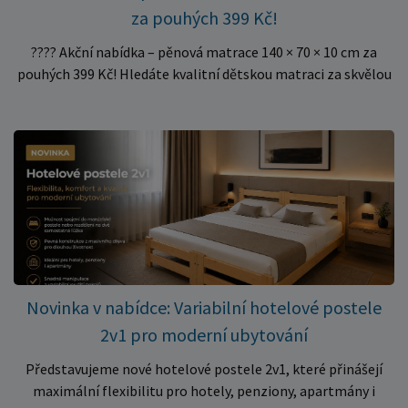
za pouhých 399 Kč!
???? Akční nabídka – pěnová matrace 140 × 70 × 10 cm za
pouhých 399 Kč! Hledáte kvalitní dětskou matraci za skvělou
cenu? Právě teď můžete pořídit pěnovou matraci 140 × 70 ×
10 cm za neuvěřitelných 399 Kč. ✅ Rozměr: 140 × 70 × 10 cm
✅ Pohodlné pěnové jádro pro komfortní spánek dítěte ✅
Skvělá volba do dětských postýlek ✅ Výjimečně výhodná cena
– jen 399 Kč Využijte této mimořádné nabídky a pořiďte
kvalitní matraci za cenu, která patří k nejvýhodnějším na
trhu. Akce platí pouze do vyprodání zásob. Nakupujte chytře a
ušetřete!
Novinka v nabídce: Variabilní hotelové postele
2v1 pro moderní ubytování
Představujeme nové hotelové postele 2v1, které přinášejí
maximální flexibilitu pro hotely, penziony, apartmány i