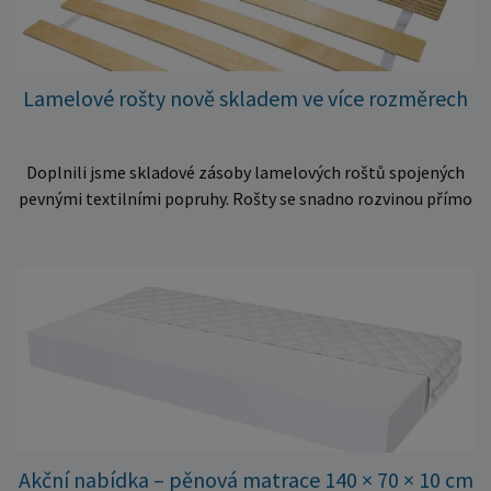
Lamelové rošty nově skladem ve více rozměrech
Doplnili jsme skladové zásoby lamelových roštů spojených
pevnými textilními popruhy. Rošty se snadno rozvinou přímo
do rámu postele a poskytují matraci stabilní a rovnoměrnou
oporu. K dispozici jsou ve více rozměrech pro jednolůžkové i
dvoulůžkové postele. Aktuálně máme skladem velké
množství kusů, proto můžeme objednávky rychle expedovat.
Vyberte si vhodný rozměr a dopřejte své matraci kvalitní
podklad za výhodnou cenu.
Akční nabídka – pěnová matrace 140 × 70 × 10 cm