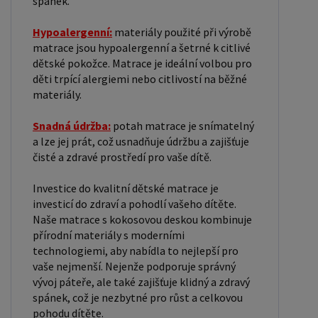
spánek.
Hypoalergenní:
materiály použité při výrobě
matrace jsou hypoalergenní a šetrné k citlivé
dětské pokožce. Matrace je ideální volbou pro
děti trpící alergiemi nebo citlivostí na běžné
materiály.
Snadná údržba:
potah matrace je snímatelný
a lze jej prát, což usnadňuje údržbu a zajišťuje
čisté a zdravé prostředí pro vaše dítě.
Investice do kvalitní dětské matrace je
investicí do zdraví a pohodlí vašeho dítěte.
Naše matrace s kokosovou deskou kombinuje
přírodní materiály s moderními
technologiemi, aby nabídla to nejlepší pro
vaše nejmenší. Nejenže podporuje správný
vývoj páteře, ale také zajišťuje klidný a zdravý
spánek, což je nezbytné pro růst a celkovou
pohodu dítěte.