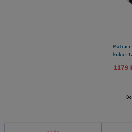
Matrace
kokos 1
PVC ZD
1179 
Do