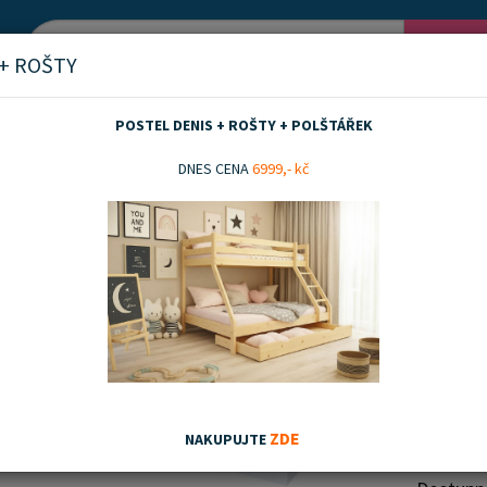
Vyh
 + ROŠTY
POSTEL DENIS + ROŠTY + POLŠTÁŘEK
race
120x60
Matrace PUR 120x60x10 cm
DNES CENA
6999,- kč
ce PUR 120x60x10 cm
Kvalitní
výškou 1
miminek 
Zobrazit 
optimáln
každodenní používání. 
599
správnou
ZDE
NAKUPUJTE
hygienic