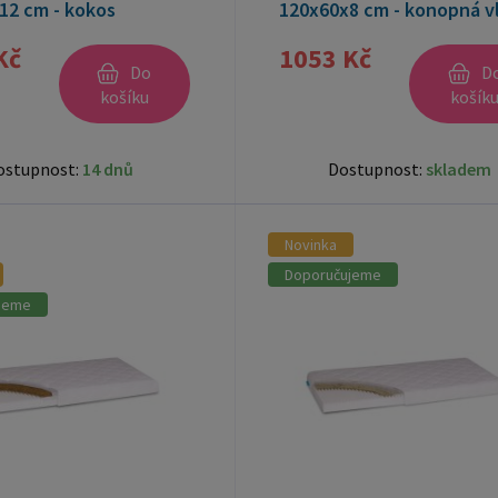
12 cm - kokos
120x60x8 cm - konopná v
Kč
1053 Kč
Do
D
košíku
košík
ostupnost:
14 dnů
Dostupnost:
skladem
Novinka
Doporučujeme
jeme