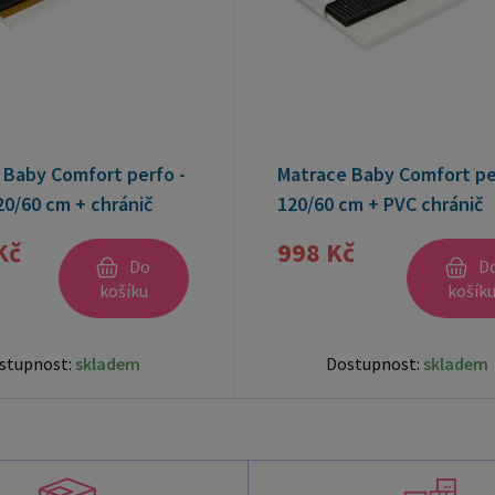
 Baby Comfort perfo -
Matrace Baby Comfort pe
20/60 cm + chránič
120/60 cm + PVC chránič
ARMA
ZDARMA
Kč
998 Kč
Do
D
košíku
košík
stupnost:
skladem
Dostupnost:
skladem