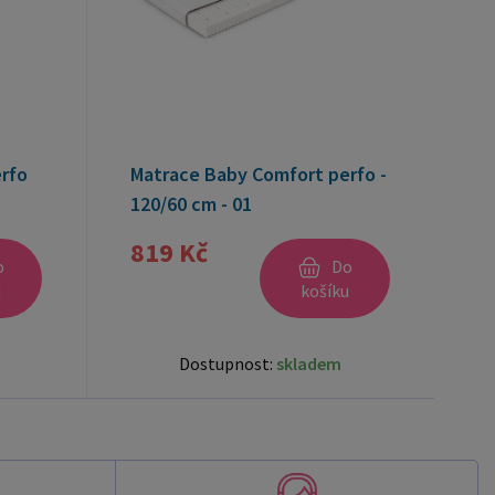
rfo
Matrace Baby Comfort perfo -
120/60 cm - 01
819 Kč
o
Do
u
košíku
Dostupnost:
skladem