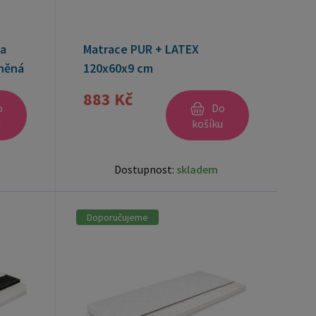
ma
Matrace PUR + LATEX
něná
120x60x9 cm
883 Kč
o
Do
u
košíku
Dostupnost:
skladem
Doporučujeme