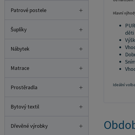
Patrové postele
Hlavní výhod
PUR 
Šuplíky
děti
Výšk
Vhod
Nábytek
Dobr
Sním
Matrace
Vhod
Ideální volb
Prostěradla
Bytový textil
Obdob
Dřevěné výrobky