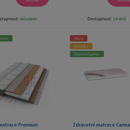
stupnost:
skladem
Dostupnost:
14 dnů
jeme
Akce
Novinka
Doporučujeme
matrace Premium
Zdravotní matrace Canna