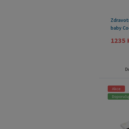
Zdravot
baby Co
1235 
D
Akce
Doporuču