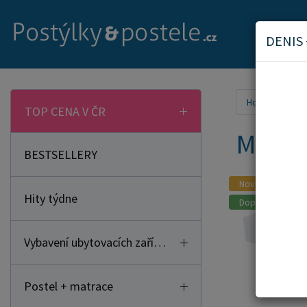
DENIS
Home
Mat
TOP CENA V ČR
Matra
BESTSELLERY
Novinka
Hity týdne
Doporučujeme
Vybavení ubytovacích zařízení
Postel + matrace