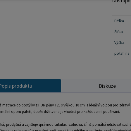
Dostupn
vhodná j
usnadňuj
Hlavní výhody: PUR pěna T25 – ideá
Délka
matrace 10 cm Vhodná do dě
Šířka
prodyšnost a tva
Vhodná pro mimin
Výška
hledají 
potah na 
do dětsk
Popis produktu
Diskuze
ká matrace do postýlky z PUR pěny T25 s výškou 10 cm je ideální volbou pro zdravý
imální oporu páteři, dobře drží tvar a je vhodná pro každodenní používání.
hká, prodyšná a zajišťuje správnou cirkulaci vzduchu, čímž pomáhá udržovat suché a
Potah je snímatelný a pratelný, což usnadňuje údržbu a zajišťuje vysoký hygienický