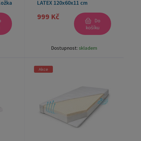
ložka
LATEX 120x60x11 cm
999 Kč
o
Do
u
košíku
Dostupnost:
skladem
Akce