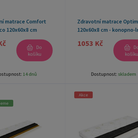
ní matrace Comfort
Zdravotní matrace Opti
co 120x60x8 cm
120x60x8 cm - konopno-l
vložka
Kč
1053 Kč
Do
D
košíku
košík
ostupnost:
14 dnů
Dostupnost:
skladem
Akce
jeme