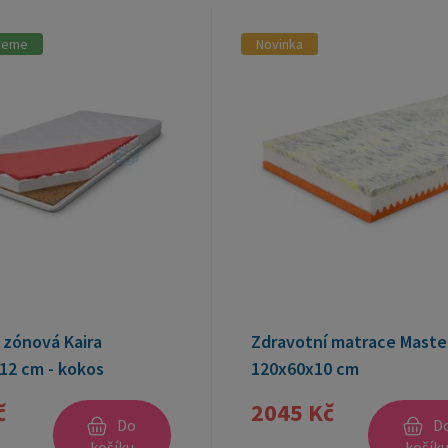
jeme
Novinka
 zónová Kaira
Zdravotní matrace Maste
12 cm - kokos
120x60x10 cm
č
2045 Kč
Do
D
košíku
košík