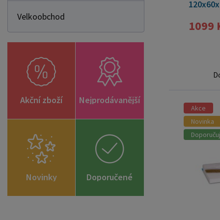
120x60x
Velkoobchod
1099 
D
Akční zboží
Nejprodávanější
Akce
Novinka
Doporuču
Novinky
Doporučené
zboží