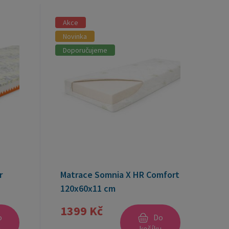
Akce
Novinka
Doporučujeme
r
Matrace Somnia X HR Comfort
120x60x11 cm
1399 Kč
o
Do
u
košíku