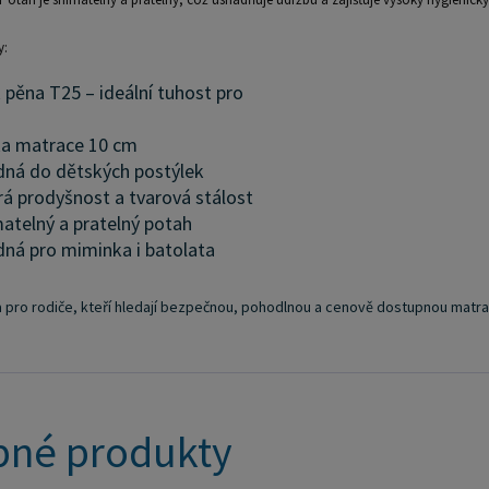
y:
pěna T25 – ideální tuhost pro
a matrace 10 cm
ná do dětských postýlek
á prodyšnost a tvarová stálost
atelný a pratelný potah
ná pro miminka i batolata
a pro rodiče, kteří hledají bezpečnou, pohodlnou a cenově dostupnou matra
né produkty