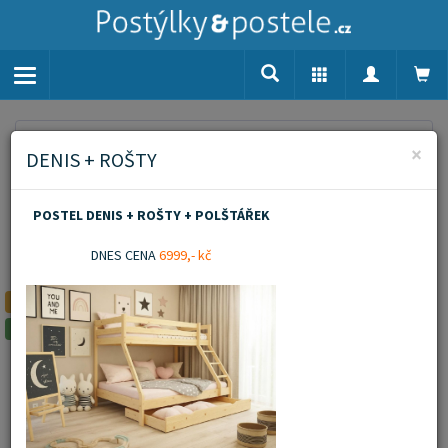
Toggle
navigation
Home
Matrace
120x60
Matrace PUR 120x60x10 cm
×
DENIS + ROŠTY
Matrace PUR
POSTEL DENIS + ROŠTY + POLŠTÁŘEK
120x60x10 cm
DNES CENA
6999,- kč
Novinka
Doporučujeme