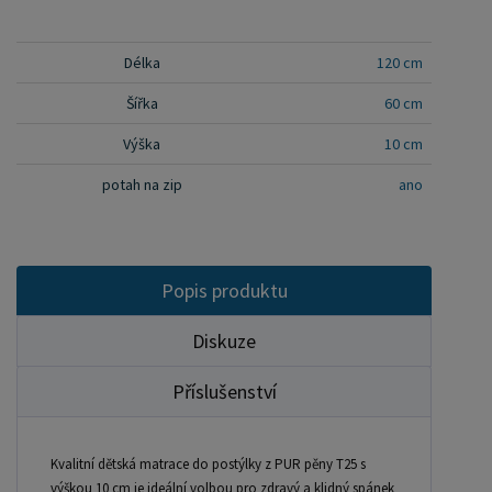
bezpečnou, pohodlnou a cenově dostupnou
matraci do dětské postýlky.
Délka
120 cm
Šířka
60 cm
Výška
10 cm
potah na zip
ano
Popis produktu
Diskuze
Příslušenství
Kvalitní dětská matrace do postýlky z PUR pěny T25 s
výškou 10 cm je ideální volbou pro zdravý a klidný spánek