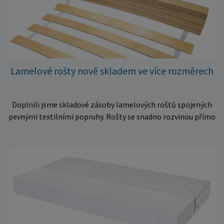
Lamelové rošty nově skladem ve více rozměrech
Doplnili jsme skladové zásoby lamelových roštů spojených
pevnými textilními popruhy. Rošty se snadno rozvinou přímo
do rámu postele a poskytují matraci stabilní a rovnoměrnou
oporu. K dispozici jsou ve více rozměrech pro jednolůžkové i
dvoulůžkové postele. Aktuálně máme skladem velké
množství kusů, proto můžeme objednávky rychle expedovat.
Vyberte si vhodný rozměr a dopřejte své matraci kvalitní
podklad za výhodnou cenu.