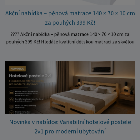
Akční nabídka – pěnová matrace 140 × 70 × 10 cm
za pouhých 399 Kč!
???? Akční nabídka – pěnová matrace 140 × 70 × 10 cm za
pouhých 399 Kč! Hledáte kvalitní dětskou matraci za skvělou
cenu? Právě teď můžete pořídit pěnovou matraci 140 × 70 ×
10 cm za neuvěřitelných 399 Kč. ✅ Rozměr: 140 × 70 × 10 cm
✅ Pohodlné pěnové jádro pro komfortní spánek dítěte ✅
Skvělá volba do dětských postýlek ✅ Výjimečně výhodná cena
– jen 399 Kč Využijte této mimořádné nabídky a pořiďte
kvalitní matraci za cenu, která patří k nejvýhodnějším na
trhu. Akce platí pouze do vyprodání zásob. Nakupujte chytře a
ušetřete!
Novinka v nabídce: Variabilní hotelové postele
2v1 pro moderní ubytování