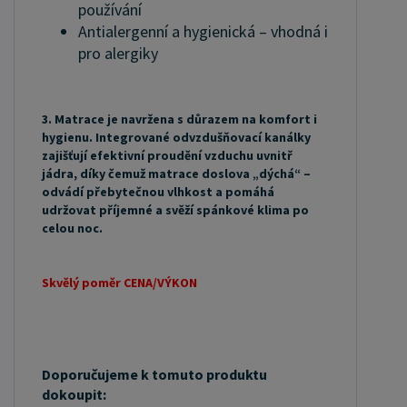
používání
Antialergenní a hygienická – vhodná i
pro alergiky
3. Matrace je navržena s důrazem na komfort i
hygienu. Integrované odvzdušňovací kanálky
zajišťují efektivní proudění vzduchu uvnitř
jádra, díky čemuž matrace doslova „dýchá“ –
odvádí přebytečnou vlhkost a pomáhá
udržovat příjemné a svěží spánkové klima po
celou noc.
Skvělý poměr CENA/VÝKON
Doporučujeme k tomuto produktu
dokoupit: