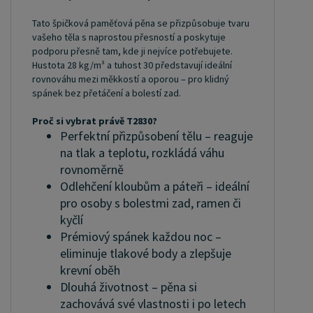
Tato špičková paměťová pěna se přizpůsobuje tvaru
vašeho těla s naprostou přesností a poskytuje
podporu přesně tam, kde ji nejvíce potřebujete.
Hustota 28 kg/m³ a tuhost 30 představují ideální
rovnováhu mezi měkkostí a oporou – pro klidný
spánek bez přetáčení a bolestí zad.
Proč si vybrat právě T2830?
Perfektní přizpůsobení tělu – reaguje
na tlak a teplotu, rozkládá váhu
rovnoměrně
Odlehčení kloubům a páteři – ideální
pro osoby s bolestmi zad, ramen či
kyčlí
Prémiový spánek každou noc –
eliminuje tlakové body a zlepšuje
krevní oběh
Dlouhá životnost – pěna si
zachovává své vlastnosti i po letech