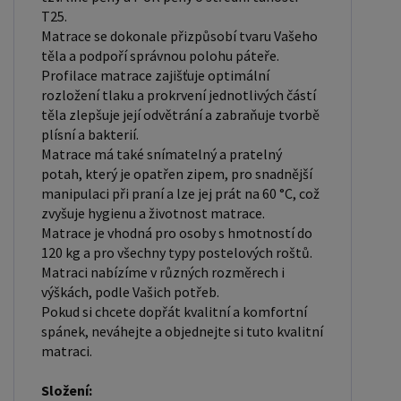
hygienická – vhodná i pro alergiky 3. Matrace je
T25.
Matrace se dokonale přizpůsobí tvaru Vašeho
navržena s důrazem na komfort i hygienu.
těla a podpoří správnou polohu páteře.
Integrované odvzdušňovací kanálky zajišťují
Profilace matrace zajišťuje optimální
efektivní proudění vzduchu uvnitř jádra, díky
rozložení tlaku a prokrvení jednotlivých částí
čemuž matrace doslova „dýchá“ – odvádí
těla zlepšuje její odvětrání a zabraňuje tvorbě
přebytečnou vlhkost a pomáhá udržovat příjemné
plísní a bakterií.
Matrace má také snímatelný a pratelný
a svěží spánkové klima po celou noc. Skvělý poměr
potah, který je opatřen zipem, pro snadnější
CENA/VÝKON Doporučujeme k tomuto produktu
manipulaci při praní a lze jej prát na 60 °C, což
dokoupit: Postel - nakupujte - ZDE Prostěradla -
zvyšuje hygienu a životnost matrace.
nakupujte - ZDE Úložný prostor - nakupujte - ZDE
Matrace je vhodná pro osoby s hmotností do
120 kg a pro všechny typy postelových roštů.
Noční stolky, komody atd. - nakupujte - ZDE
Matraci nabízíme v různých rozměrech i
Přikrývky, polštáře, chrániče, toppery - nakupujte -
výškách, podle Vašich potřeb.
ZDE Máte zájem o velkoobchodní spolupráci?
Pokud si chcete dopřát kvalitní a komfortní
Nebo chcete získat zajímavou cenovou nabídku na
spánek, neváhejte a objednejte si tuto kvalitní
matraci.
větší množství našich produktů? Obchodníkům a
firmám, nabízíme možnost nákupu na
Složení: