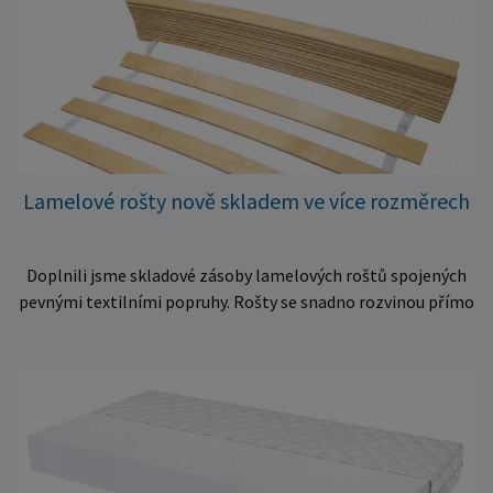
Lamelové rošty nově skladem ve více rozměrech
Doplnili jsme skladové zásoby lamelových roštů spojených
pevnými textilními popruhy. Rošty se snadno rozvinou přímo
do rámu postele a poskytují matraci stabilní a rovnoměrnou
oporu. K dispozici jsou ve více rozměrech pro jednolůžkové i
dvoulůžkové postele. Aktuálně máme skladem velké
množství kusů, proto můžeme objednávky rychle expedovat.
Vyberte si vhodný rozměr a dopřejte své matraci kvalitní
podklad za výhodnou cenu.