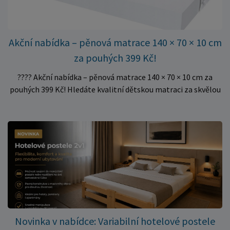
Akční nabídka – pěnová matrace 140 × 70 × 10 cm
za pouhých 399 Kč!
???? Akční nabídka – pěnová matrace 140 × 70 × 10 cm za
pouhých 399 Kč! Hledáte kvalitní dětskou matraci za skvělou
cenu? Právě teď můžete pořídit pěnovou matraci 140 × 70 ×
10 cm za neuvěřitelných 399 Kč. ✅ Rozměr: 140 × 70 × 10 cm
✅ Pohodlné pěnové jádro pro komfortní spánek dítěte ✅
Skvělá volba do dětských postýlek ✅ Výjimečně výhodná cena
– jen 399 Kč Využijte této mimořádné nabídky a pořiďte
kvalitní matraci za cenu, která patří k nejvýhodnějším na
trhu. Akce platí pouze do vyprodání zásob. Nakupujte chytře a
ušetřete!
Novinka v nabídce: Variabilní hotelové postele