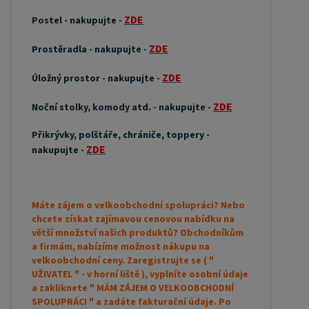
ZDE
Postel - nakupujte -
ZDE
Prostěradla - nakupujte -
ZDE
Úložný prostor - nakupujte -
ZDE
Noční stolky, komody atd. - nakupujte -
Přikrývky, polštáře, chrániče, toppery -
ZDE
nakupujte -
Máte zájem o velkoobchodní spolupráci? Nebo
chcete získat zajímavou cenovou nabídku na
větší množství našich produktů? Obchodníkům
a firmám, nabízíme možnost nákupu na
velkoobchodní ceny. Zaregistrujte se ( "
UŽIVATEL " - v horní liště ), vyplníte osobní údaje
a zakliknete " MÁM ZÁJEM O VELKOOBCHODNÍ
SPOLUPRÁCI " a zadáte fakturační údaje. Po