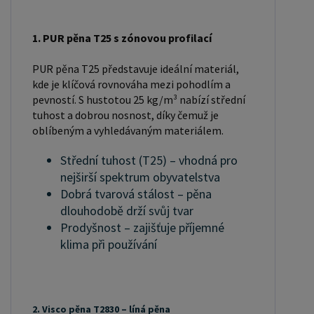
velkoobchodní ceny. Zaregistrujte se ( " UŽIVATEL
" - v horní liště ), vyplníte osobní údaje a zakliknete
" MÁM ZÁJEM O VELKOOBCHODNÍ SPOLUPRÁCI "
1. PUR pěna T25 s zónovou profilací
a zadáte fakturační údaje. Po jejich kontrole, Vám
PUR pěna T25 představuje ideální materiál,
bude povolen přístup do velkoobchodu. Popřípadě
kde je klíčová rovnováha mezi pohodlím a
zašlete poptávku na ondera@seznam.cz, velice
pevností. S hustotou 25 kg/m³ nabízí střední
rádi se Vám budeme věnovat.
tuhost a dobrou nosnost, díky čemuž je
oblíbeným a vyhledávaným materiálem.
Střední tuhost (T25) – vhodná pro
nejširší spektrum obyvatelstva
Dobrá tvarová stálost – pěna
dlouhodobě drží svůj tvar
Prodyšnost – zajišťuje příjemné
klima při používání
2. Visco pěna T2830 – líná pěna