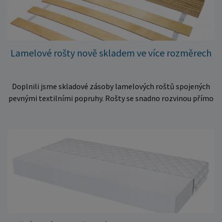
Lamelové rošty nově skladem ve více rozměrech
Doplnili jsme skladové zásoby lamelových roštů spojených
pevnými textilními popruhy. Rošty se snadno rozvinou přímo
do rámu postele a poskytují matraci stabilní a rovnoměrnou
oporu. K dispozici jsou ve více rozměrech pro jednolůžkové i
dvoulůžkové postele. Aktuálně máme skladem velké
množství kusů, proto můžeme objednávky rychle expedovat.
Vyberte si vhodný rozměr a dopřejte své matraci kvalitní
podklad za výhodnou cenu.