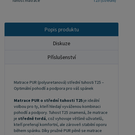
Tuhost matrace
T25 (střední)
změně poloh a poskytuje dostatečnou oporu pro
správné držení těla. Pro velkoobchodní spolupráci
nás kontaktujte na ondera@seznam.cz nebo se
zaregistrujte na našem webu (vpravo nahoře
Popis produktu
"Uživatel").
Diskuze
Příslušenství
Matrace PUR (polyuretanová) střední tuhosti T25 –
Optimální pohodlí a podpora pro váš spánek
Matrace PUR o střední tuhosti T25
je ideální
volbou pro ty, kteří hledají vyváženou kombinaci
pohodlí a podpory. Tuhost T25 znamená, že matrace
je
středně tvrdá
, což vyhovuje většině uživatelů,
kteří preferují komfortní, ale zároveň stabilní oporu
během spánku. Díky pružné PUR pěně se matrace