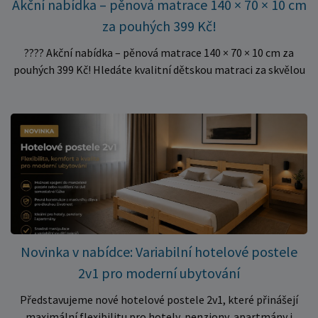
Akční nabídka – pěnová matrace 140 × 70 × 10 cm
za pouhých 399 Kč!
???? Akční nabídka – pěnová matrace 140 × 70 × 10 cm za
pouhých 399 Kč! Hledáte kvalitní dětskou matraci za skvělou
cenu? Právě teď můžete pořídit pěnovou matraci 140 × 70 ×
10 cm za neuvěřitelných 399 Kč. ✅ Rozměr: 140 × 70 × 10 cm
✅ Pohodlné pěnové jádro pro komfortní spánek dítěte ✅
Skvělá volba do dětských postýlek ✅ Výjimečně výhodná cena
– jen 399 Kč Využijte této mimořádné nabídky a pořiďte
kvalitní matraci za cenu, která patří k nejvýhodnějším na
trhu. Akce platí pouze do vyprodání zásob. Nakupujte chytře a
ušetřete!
Novinka v nabídce: Variabilní hotelové postele
2v1 pro moderní ubytování
Představujeme nové hotelové postele 2v1, které přinášejí
maximální flexibilitu pro hotely, penziony, apartmány i