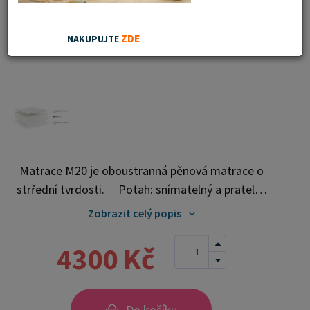
ZDE
NAKUPUJTE
Matrace M20 je oboustranná pěnová matrace o
strřední tvrdosti. Potah: snímatelný a pratelný
Výška: cca 15 cm Poznámky k použití: matrace by
Zobrazit celý popis
neměla ležet přímo na podlaze neskákejte na
matraci deformace nové matrace do hloubky 2 cm
4300 Kč
je normální jev a nepředstavuje výrobní vadu
matrace vyrábíme i v nestandardních rozměrech
matraci doporučujeme otáčet alespoň jednou za
Do košíku