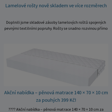
Lamelové rošty nově skladem ve více rozměrech
Doplnili jsme skladové zásoby lamelových roštů spojených
pevnými textilními popruhy. Rošty se snadno rozvinou přímo
do rámu postele a poskytují matraci stabilní a rovnoměrnou
oporu. K dispozici jsou ve více rozměrech pro jednolůžkové i
dvoulůžkové postele. Aktuálně máme skladem velké
množství kusů, proto můžeme objednávky rychle expedovat.
Vyberte si vhodný rozměr a dopřejte své matraci kvalitní
podklad za výhodnou cenu.
Akční nabídka – pěnová matrace 140 × 70 × 10 cm
za pouhých 399 Kč!
???? Akční nabídka – pěnová matrace 140 × 70 × 10 cm za