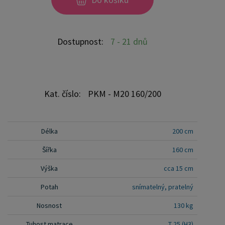
dva měsíce všechny přírodní i umělé suroviny se
vyznačují svou individuální vůní, která může být na
začátku používání intenzivní
Dostupnost:
7 - 21 dnů
Kat. číslo:
PKM - M20 160/200
Délka
200 cm
Šířka
160 cm
Výška
cca 15 cm
Potah
snímatelný, pratelný
Nosnost
130 kg
Tuhost matrace
T 25 (H3)