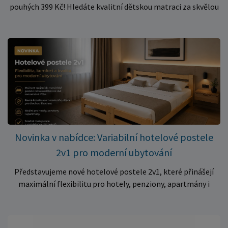
pouhých 399 Kč! Hledáte kvalitní dětskou matraci za skvělou
cenu? Právě teď můžete pořídit pěnovou matraci 140 × 70 ×
10 cm za neuvěřitelných 399 Kč. ✅ Rozměr: 140 × 70 × 10 cm
✅ Pohodlné pěnové jádro pro komfortní spánek dítěte ✅
Skvělá volba do dětských postýlek ✅ Výjimečně výhodná cena
– jen 399 Kč Využijte této mimořádné nabídky a pořiďte
kvalitní matraci za cenu, která patří k nejvýhodnějším na
trhu. Akce platí pouze do vyprodání zásob. Nakupujte chytře a
ušetřete!
Novinka v nabídce: Variabilní hotelové postele
2v1 pro moderní ubytování
Představujeme nové hotelové postele 2v1, které přinášejí
maximální flexibilitu pro hotely, penziony, apartmány i
ubytovny. Díky chytrému řešení lze během několika okamžiků
vytvořit prostorné manželské lůžko, nebo postele rozdělit
na dvě samostatná jednolůžka podle aktuálních potřeb