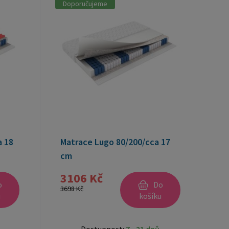
Doporučujeme
a 18
Matrace Lugo 80/200/cca 17
cm
3106 Kč
o
Do
3698 Kč
u
košíku