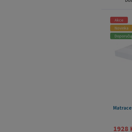
Do
Akce
Novinka
Doporuču
Matrace
1928 