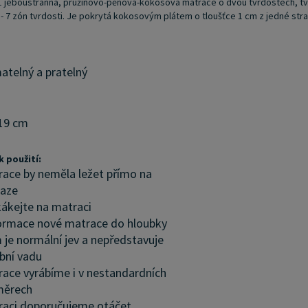
 jeboustranná, pružinovo-pěnová-kokosová matrace o dvou tvrdostech, tvrd
- 7 zón tvrdosti. Je pokrytá kokosovým plátem o tloušťce 1 cm z jedné stra
atelný a pratelný
19 cm
 použití:
ace by neměla ležet přímo na
laze
ákejte na matraci
rmace nové matrace do hloubky
 je normální jev a nepředstavuje
bní vadu
ace vyrábíme i v nestandardních
měrech
aci doporučujeme otáčet