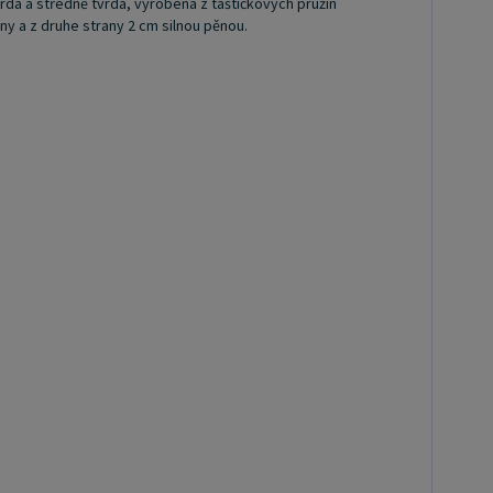
á a středně tvrdá, vyrobená z taštičkových pružin
ny a z druhe strany 2 cm silnou pěnou.