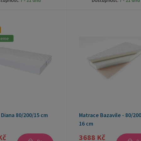
stupnost:
7 - 21 dnů
Dostupnost:
7 - 21 dnů
jeme
 Diana 80/200/15 cm
Matrace Bazavile - 80/20
16 cm
Kč
3688 Kč