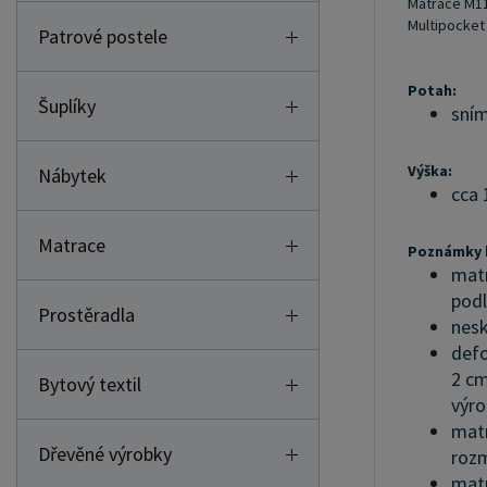
Matrace M11
Multipocket 
Patrové postele
Potah:
Šuplíky
sním
Výška:
Nábytek
cca 
Matrace
Poznámky k
matr
pod
Prostěradla
nesk
defo
2 cm
Bytový textil
výro
matr
Dřevěné výrobky
roz
matr