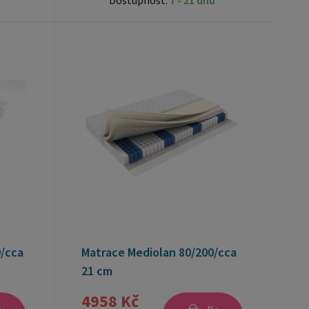
Dostupnost:
7 - 21 dnů
0/cca
Matrace Mediolan 80/200/cca
21 cm
4958 Kč