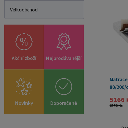
Velkoobchod
Akční zboží
Nejprodávanější
Matrace 
80/200/
5166 
Novinky
Doporučené
6150 Kč
zboží