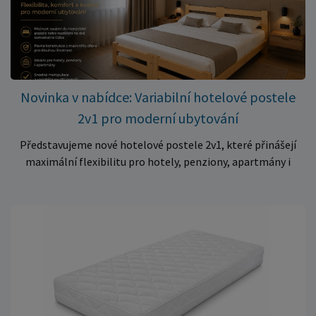
– jen 399 Kč Využijte této mimořádné nabídky a pořiďte
kvalitní matraci za cenu, která patří k nejvýhodnějším na
trhu. Akce platí pouze do vyprodání zásob. Nakupujte chytře a
ušetřete!
Novinka v nabídce: Variabilní hotelové postele
2v1 pro moderní ubytování
Představujeme nové hotelové postele 2v1, které přinášejí
maximální flexibilitu pro hotely, penziony, apartmány i
ubytovny. Díky chytrému řešení lze během několika okamžiků
vytvořit prostorné manželské lůžko, nebo postele rozdělit
na dvě samostatná jednolůžka podle aktuálních potřeb
hostů. Praktické řešení pro každé ubytování Hotelové
postele jsou navrženy s důrazem na vysokou odolnost,
stabilitu a dlouhou životnost. Robustní konstrukce z
kvalitního masivního dřeva zajistí spolehlivé používání i při
každodenním zatížení v komerčních provozech. Hlavní
výhody hotelových postelí ✔ Možnost spojení do manželské