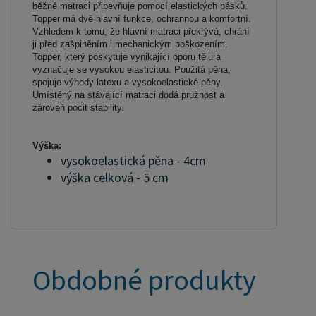
běžné matraci připevňuje pomocí elastických pásků.
Topper má dvě hlavní funkce, ochrannou a komfortní.
Vzhledem k tomu, že hlavní matraci překrývá, chrání
ji před zašpiněním i mechanickým poškozením.
Topper, který poskytuje vynikající oporu tělu a
vyznačuje se vysokou elasticitou. Použitá pěna,
spojuje výhody latexu a vysokoelastické pěny.
Umístěný na stávající matraci dodá pružnost a
zároveň pocit stability.
Výška:
vysokoelastická pěna - 4cm
výška celková - 5 cm
Obdobné produkty