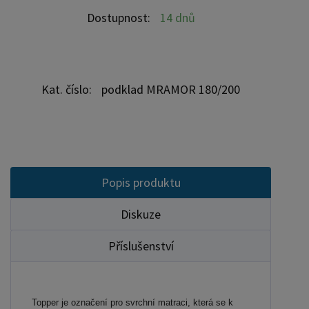
Výška: vysokoelastická pěna - 4cm výška celková -
Dostupnost:
14 dnů
5 cm
Kat. číslo:
podklad MRAMOR 180/200
Popis produktu
Diskuze
Příslušenství
Topper je označení pro svrchní matraci, která se k