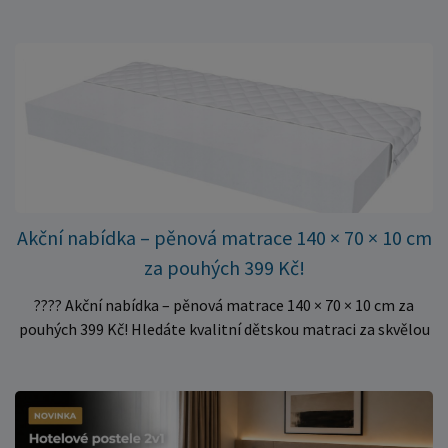
do rámu postele a poskytují matraci stabilní a rovnoměrnou
oporu. K dispozici jsou ve více rozměrech pro jednolůžkové i
dvoulůžkové postele. Aktuálně máme skladem velké
množství kusů, proto můžeme objednávky rychle expedovat.
Vyberte si vhodný rozměr a dopřejte své matraci kvalitní
podklad za výhodnou cenu.
Akční nabídka – pěnová matrace 140 × 70 × 10 cm
za pouhých 399 Kč!
???? Akční nabídka – pěnová matrace 140 × 70 × 10 cm za
pouhých 399 Kč! Hledáte kvalitní dětskou matraci za skvělou
cenu? Právě teď můžete pořídit pěnovou matraci 140 × 70 ×
10 cm za neuvěřitelných 399 Kč. ✅ Rozměr: 140 × 70 × 10 cm
✅ Pohodlné pěnové jádro pro komfortní spánek dítěte ✅
Skvělá volba do dětských postýlek ✅ Výjimečně výhodná cena