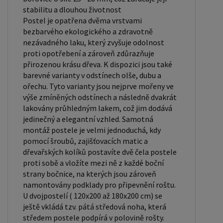
stabilitu a dlouhou životnost
kloubů, naše pěnová matrace Diana je ideálním
Postel je opatřena dvěma vrstvami
řešením pro váš noční spánek. Navíc, její
bezbarvého ekologického a zdravotně
hypoalergenní vlastnosti a odolnost proti
nezávadného laku, který zvyšuje odolnost
roztočům zajistí čistotu a bezpečnost vašeho
proti opotřebení a zároveň zdůrazňuje
přirozenou krásu dřeva. K dispozici jsou také
spánku. Užijte si každou noc jako spa a každé ráno
barevné varianty v odstínech olše, dubu a
se probuďte svěží a plní energie. Získejte tu
ořechu. Tyto varianty jsou nejprve mořeny ve
nejlepší pěnovou matraci Diana pro vaši postel a
výše zmíněných odstínech a následně dvakrát
zažijte nejlepší spánek, jaký jste kdy měli. Součástí
lakovány průhledným lakem, což jim dodává
jedinečný a elegantní vzhled. Samotná
balení: postel z masivu borovice rošt matrace
montáž postele je velmi jednoduchá, kdy
Diana spojovací materiál návod k sestavení
pomocí šroubů, zajišťovacích matic a
Doporučujeme k tomuto produktu dokoupit:
dřevařských kolíků postavíte dvě čela postele
Prostěradla - nakupujte - ZDE Úložný prostor -
proti sobě a vložíte mezi ně z každé boční
nakupujte - ZDE Noční stolky, komody atd. -
strany bočnice, na kterých jsou zároveň
namontovány podklady pro připevnění roštu.
nakupujte - ZDE Přikrývky, polštáře, chrániče,
U dvojpostelí ( 120x200 až 180x200 cm) se
toppery - nakupujte - ZDE Rozměry postele:
ještě vkládá tzv. pátá středová noha, která
Rozměry postele jsou klíčové pro pohodlí a
středem postele podpírá v polovině rošty.