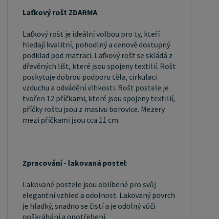
Laťkový rošt ZDARMA
:
Laťkový rošt je ideální volbou pro ty, kteří
hledají kvalitní, pohodlný a cenově dostupný
podklad pod matraci. Laťkový rošt se skládá z
dřevěných lišt, které jsou spojeny textilií. Rošt
poskytuje dobrou podporu těla, cirkulaci
vzduchu a odvádění vlhkosti. Rošt postele je
tvořen 12 příčkami, které jsou spojeny textilií,
příčky roštu jsou z masivu borovice. Mezery
mezi příčkami jsou cca 11 cm.
Zpracování - lakovaná postel
:
Lakované postele jsou oblíbené pro svůj
elegantní vzhled a odolnost. Lakovaný povrch
je hladký, snadno se čistí a je odolný vůči
poškrábání a opotřebení.