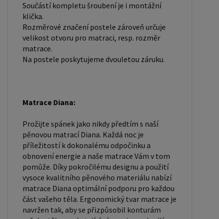
funkčnost ložnice. Výška postele by měla být
Součástí kompletu šroubení je i montážní
klička.
taková, abyste mohli snadno vstávat a lehat.
Rozměrové značení postele zároveň určuje
Rozměry postele mohou ovlivnit celkový vzhled a
velikost otvoru pro matraci, resp. rozměr
funkčnost vaší ložnice. V naší nabídce naleznete i
matrace.
postele zvýšené. To je obzvláště důležité pro
Na postele poskytujeme dvouletou záruku.
starší osoby nebo osoby s omezenou pohyblivostí.
Rozměry postele 80x200 cm a 90x200 cm jsou
obecně považovány za standardní pro jednolůžko.
Matrace Diana:
Tyto rozměry postele jsou ideální pro jednotlivce a
najdou uplatnění v ložnici, studentském pokoji,
Prožijte spánek jako nikdy předtím s naší
pěnovou matrací Diana. Každá noc je
pokoji pro hosty a dalších pokojích. Námi nabízené
příležitostí k dokonalému odpočinku a
postele, lze doplnit matrací, nočními stolky,
obnovení energie a naše matrace Vám v tom
komodou, skříní i úložným prostorem. Postele o
pomůže. Díky pokročilému designu a použití
rozměru 120x200 cm a 140x200 cm jsou
vysoce kvalitního pěnového materiálu nabízí
matrace Diana optimální podporu pro každou
považovány za velmi komfortní jednolůžka. Tento
část vašeho těla. Ergonomický tvar matrace je
rozměr postele je ideální pro jednotlivce, kteří
navržen tak, aby se přizpůsobil konturám
hledají více prostoru než standardní jednolůžko