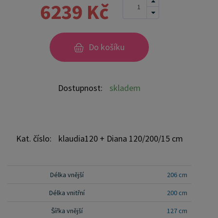
zdravotně nezávadného laku, který zvyšuje
6239 Kč
odolnost proti opotřebení a zároveň zdůrazňuje
přirozenou krásu dřeva. K dispozici jsou také
barevné varianty v odstínech olše, dubu a ořechu.
Do košíku
Tyto varianty jsou nejprve mořeny ve výše
zmíněných odstínech a následně dvakrát lakovány
průhledným lakem, což jim dodává jedinečný a
Dostupnost:
skladem
elegantní vzhled. Samotná montáž postele je
velmi jednoduchá, kdy pomocí šroubů,
zajišťovacích matic a dřevařských kolíků postavíte
dvě čela postele proti sobě a vložíte mezi ně z
Kat. číslo:
klaudia120 + Diana 120/200/15 cm
každé boční strany bočnice, na kterých jsou
zároveň namontovány podklady pro připevnění
roštu. U dvojpostelí ( 120x200 až 180x200 cm) se
Délka vnější
206 cm
ještě vkládá tzv. pátá středová noha, která
Délka vnitřní
200 cm
středem postele podpírá v polovině rošty. Součástí
Šířka vnější
127 cm
kompletu šroubení je i montážní klička.