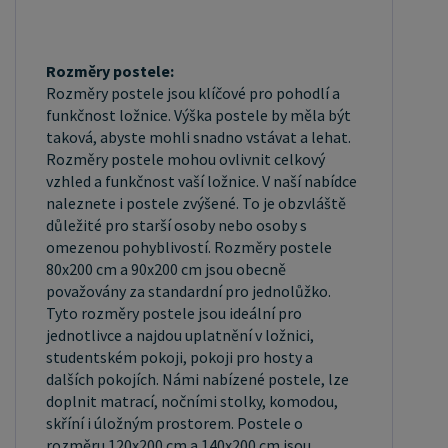
povrch je hladký, snadno se čistí a je odolný vůči
poškrábání a opotřebení. Máte zájem o
velkoobchodní spolupráci? Nebo chcete získat
Rozměry postele:
Rozměry postele jsou klíčové pro pohodlí a
zajímavou cenovou nabídku na větší množství
funkčnost ložnice. Výška postele by měla být
našich produktů? Obchodníkům a firmám,
taková, abyste mohli snadno vstávat a lehat.
nabízíme možnost nákupu na velkoobchodní ceny.
Rozměry postele mohou ovlivnit celkový
Zašlete poptávku na ondera@seznam.cz, velice
vzhled a funkčnost vaší ložnice. V naší nabídce
naleznete i postele zvýšené. To je obzvláště
rádi se Vám budeme věnovat. Popřípadě se
důležité pro starší osoby nebo osoby s
zaregistrujte se ( " UŽIVATEL " - v horní liště ),
omezenou pohyblivostí. Rozměry postele
vyplníte osobní údaje a zakliknete " MÁME ZÁJEM
80x200 cm a 90x200 cm jsou obecně
O VELKOOBCHODNÍ SPOLUPRÁCI " a zadáte
považovány za standardní pro jednolůžko.
fakturační údaje. Po jejich kontrole, Vám bude
Tyto rozměry postele jsou ideální pro
jednotlivce a najdou uplatnění v ložnici,
povolen přístup do velkoobchodu.
studentském pokoji, pokoji pro hosty a
dalších pokojích. Námi nabízené postele, lze
doplnit matrací, nočními stolky, komodou,
skříní i úložným prostorem. Postele o
rozměru 120x200 cm a 140x200 cm jsou