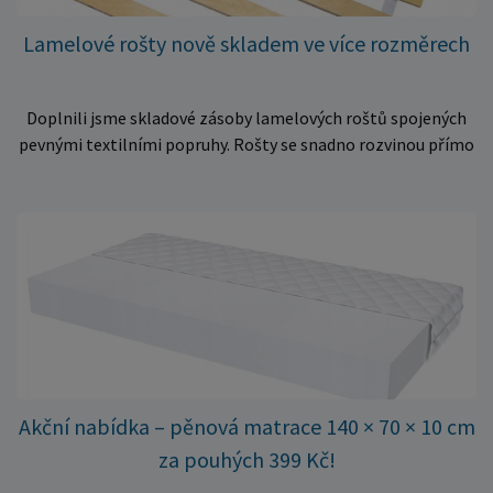
Lamelové rošty nově skladem ve více rozměrech
Doplnili jsme skladové zásoby lamelových roštů spojených
pevnými textilními popruhy. Rošty se snadno rozvinou přímo
do rámu postele a poskytují matraci stabilní a rovnoměrnou
oporu. K dispozici jsou ve více rozměrech pro jednolůžkové i
dvoulůžkové postele. Aktuálně máme skladem velké
množství kusů, proto můžeme objednávky rychle expedovat.
Vyberte si vhodný rozměr a dopřejte své matraci kvalitní
podklad za výhodnou cenu.
Akční nabídka – pěnová matrace 140 × 70 × 10 cm
za pouhých 399 Kč!