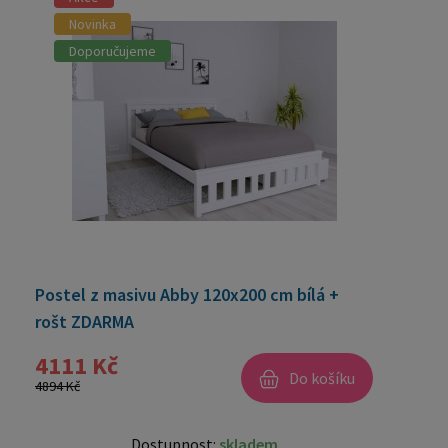
Novinka
Doporučujeme
Postel z masivu Abby 120x200 cm bílá +
rošt ZDARMA
4111 Kč
Do košíku
4894 Kč
Dostupnost:
skladem