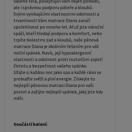
vašeho těla, poskytující vám nejen pohodlí,
nabízí. Rozměry postele 160x200 cm a 180x200 cm
ale i správnou podporu páteře a kloubů.
jsou považovány za standardní pro dvoulůžkovou
Svými vynikajícími vlastnostmi odolnosti a
trvanlivosti Vám matrace Diana zaručí
postel. Před nákupem postele se ujistěte, že máte
spolehlivost po mnoho let. Ať už jste nároční
dostatek místa ve své ložnici. Materiál postele:
spáči, kteří hledají podporu a komfort, nebo
Masiv borovice je typ dřeva, který je známý svou
trpíte bolestmi zad a kloubů, naše pěnová
dobrou pevností a dlouhou trvanlivostí.
matrace Diana je ideálním řešením pro váš
noční spánek. Navíc, její hypoalergenní
Borovicové dřevo se řadí mezi měkké dřeviny. Je o
vlastnosti a odolnost proti roztočům zajistí
malinko tvrdší než masivní smrk, ale lépe se
čistotu a bezpečnost vašeho spánku.
opracovává. Borovicové dřevo vyniká krásnou
Užijte si každou noc jako spa a každé ráno se
barvou a okouzlující kresbou. Má světlou barvu,
probuďte svěží a plní energie. Získejte tu
nejlepší pěnovou matraci Diana pro vaši
která díky obsahu jádra místy přechází až do
postel a zažijte nejlepší spánek, jaký jste kdy
oranžovo hnědého nebo načervenalého odstínu.
měli.
Tento materiál je často používán v nábytkářství,
například pro výrobu postelí nebo knihoven.
Výrobky z masivu borovice jsou oblíbené pro svůj
Součástí balení:
přírodní vzhled a trvanlivost. Typ postele: Klasická