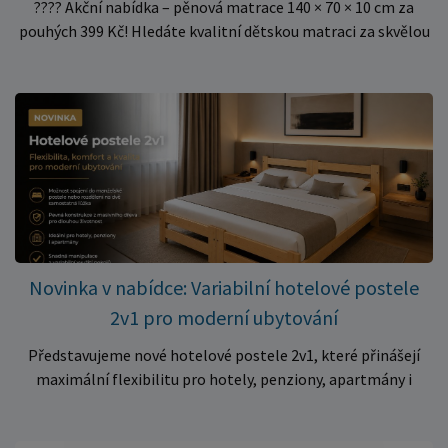
???? Akční nabídka – pěnová matrace 140 × 70 × 10 cm za
pouhých 399 Kč! Hledáte kvalitní dětskou matraci za skvělou
cenu? Právě teď můžete pořídit pěnovou matraci 140 × 70 ×
10 cm za neuvěřitelných 399 Kč. ✅ Rozměr: 140 × 70 × 10 cm
✅ Pohodlné pěnové jádro pro komfortní spánek dítěte ✅
Skvělá volba do dětských postýlek ✅ Výjimečně výhodná cena
– jen 399 Kč Využijte této mimořádné nabídky a pořiďte
kvalitní matraci za cenu, která patří k nejvýhodnějším na
trhu. Akce platí pouze do vyprodání zásob. Nakupujte chytře a
ušetřete!
Novinka v nabídce: Variabilní hotelové postele
2v1 pro moderní ubytování
Představujeme nové hotelové postele 2v1, které přinášejí
maximální flexibilitu pro hotely, penziony, apartmány i
ubytovny. Díky chytrému řešení lze během několika okamžiků
vytvořit prostorné manželské lůžko, nebo postele rozdělit