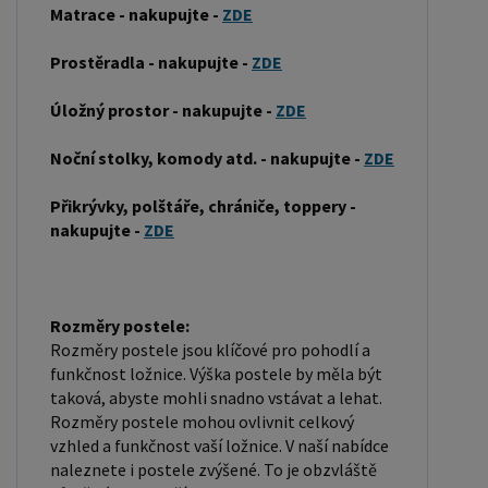
postele může být vyroben z různých materiálů,
Matrace - nakupujte -
ZDE
včetně dřeva, kovu nebo laminátu. Do rámu se
Prostěradla - nakupujte -
ZDE
vkládá rošt. Matrace je položena na rošt a může
být vyrobena z různých materiálů, včetně pěny,
Úložný prostor - nakupujte -
ZDE
latexu nebo pružin. Matrace: Velikost matrace by
měla odpovídat rozměrům postele. Matrace se
Noční stolky, komody atd. - nakupujte -
ZDE
dělí podle materiálu výroby na matrace z PUR
Přikrývky, polštáře, chrániče, toppery -
pěny, matrace z HR pěny, matrace z líné pěny,
nakupujte -
ZDE
pružinové matrace, taštičkové matrace, latexové
matrace, lamelové matrace, sendvičové matrace,
antibakteriální matrace. Matrace mohou být
Rozměry postele:
měkké, středně tvrdé (H2, H3), tvrdé nebo velmi
Rozměry postele jsou klíčové pro pohodlí a
tvrdé (H4). Tvrdost matrace je důležitý faktor,
funkčnost ložnice. Výška postele by měla být
který ovlivňuje pohodlí a podporu, kterou matrace
taková, abyste mohli snadno vstávat a lehat.
Rozměry postele mohou ovlivnit celkový
poskytuje. Při výběru matrace je důležité zvážit
vzhled a funkčnost vaší ložnice. V naší nabídce
několik faktorů, včetně vaší preferované polohy
naleznete i postele zvýšené. To je obzvláště
spánku, vaší tělesné hmotnosti a jakékoliv