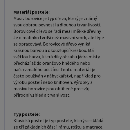
firmám, nabízíme možnost nákupu na
velkoobchodní ceny. Zašlete poptávku na
Materiál postele:
ondera@seznam.cz, velice rádi se Vám budeme
Masiv borovice je typ dřeva, který je známý
svou dobrou pevností a dlouhou trvanlivostí.
věnovat. Popřípadě se zaregistrujte se ( "
Borovicové dřevo se řadí mezi měkké dřeviny.
UŽIVATEL " - v horní liště ), vyplníte osobní údaje a
Je o malinko tvrdší než masivní smrk, ale lépe
zakliknete " MÁME ZÁJEM O VELKOOBCHODNÍ
se opracovává. Borovicové dřevo vyniká
SPOLUPRÁCI " a zadáte fakturační údaje. Po jejich
krásnou barvou a okouzlující kresbou. Má
kontrole, Vám bude povolen přístup do
světlou barvu, která díky obsahu jádra místy
přechází až do oranžovo hnědého nebo
velkoobchodu.
načervenalého odstínu. Tento materiál je
často používán v nábytkářství, například pro
výrobu postelí nebo knihoven. Výrobky z
masivu borovice jsou oblíbené pro svůj
přírodní vzhled a trvanlivost.
Typ postele:
Klasická postel je typ postele, který se skládá
ze tří základních částí: rámu, roštu a matrace.