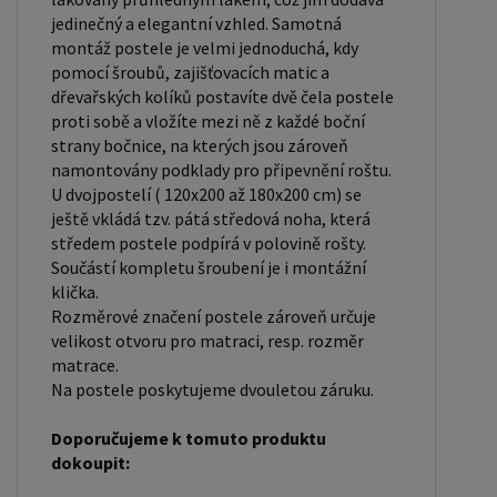
standardní pro dvoulůžkovou postel. Před
jedinečný a elegantní vzhled. Samotná
nákupem postele se ujistěte, že máte dostatek
montáž postele je velmi jednoduchá, kdy
místa ve své ložnici. Materiál postele: Masiv
pomocí šroubů, zajišťovacích matic a
borovice je typ dřeva, který je známý svou dobrou
dřevařských kolíků postavíte dvě čela postele
pevností a dlouhou trvanlivostí. Borovicové dřevo
proti sobě a vložíte mezi ně z každé boční
strany bočnice, na kterých jsou zároveň
se řadí mezi měkké dřeviny. Je o malinko tvrdší
namontovány podklady pro připevnění roštu.
než masivní smrk, ale lépe se opracovává.
U dvojpostelí ( 120x200 až 180x200 cm) se
Borovicové dřevo vyniká krásnou barvou a
ještě vkládá tzv. pátá středová noha, která
okouzlující kresbou. Má světlou barvu, která díky
středem postele podpírá v polovině rošty.
Součástí kompletu šroubení je i montážní
obsahu jádra místy přechází až do oranžovo
klička.
hnědého nebo načervenalého odstínu. Tento
Rozměrové značení postele zároveň určuje
materiál je často používán v nábytkářství,
velikost otvoru pro matraci, resp. rozměr
například pro výrobu postelí nebo knihoven.
matrace.
Výrobky z masivu borovice jsou oblíbené pro svůj
Na postele poskytujeme dvouletou záruku.
přírodní vzhled a trvanlivost. Typ postele: Klasická
Doporučujeme k tomuto produktu
postel je typ postele, který se skládá ze tří
dokoupit:
základních částí: rámu, roštu a matrace. Rám