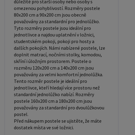
důležité pro starší osoby nebo osoby s
zdravotní problémy, které můžete mít. Laťkový
omezenou pohyblivostí. Rozměry postele
rošt ZDARMA: Laťkový rošt je ideální volbou pro ty,
80x200 cm a 90x200 cm jsou obecně
považovány za standardní pro jednolůžko.
kteří hledají kvalitní, pohodlný a cenově dostupný
Tyto rozměry postele jsou ideální pro
podklad pod matraci. Laťkový rošt se skládá z
jednotlivce a najdou uplatnění v ložnici,
dřevěných lišt, které jsou spojeny textilií. Rošt
studentském pokoji, pokoji pro hosty a
poskytuje dobrou podporu těla, cirkulaci vzduchu a
dalších pokojích. Námi nabízené postele, lze
doplnit matrací, nočními stolky, komodou,
odvádění vlhkosti. Rošt postele je tvořen 12
skříní i úložným prostorem. Postele o
příčkami, které jsou spojeny textilií, příčky roštu
rozměru 120x200 cm a 140x200 cm jsou
jsou z masivu borovice. Mezery mezi příčkami jsou
považovány za velmi komfortní jednolůžka.
cca 11 cm. Zpracování - lakovaná postel: Lakované
Tento rozměr postele je ideální pro
postele jsou oblíbené pro svůj elegantní vzhled a
jednotlivce, kteří hledají více prostoru než
standardní jednolůžko nabízí. Rozměry
odolnost. Lakovaný povrch je hladký, snadno se
postele 160x200 cm a 180x200 cm jsou
čistí a je odolný vůči poškrábání a opotřebení.
považovány za standardní pro dvoulůžkovou
Máte zájem o velkoobchodní spolupráci? Nebo
postel.
chcete získat zajímavou cenovou nabídku na větší
Před nákupem postele se ujistěte, že máte
dostatek místa ve své ložnici.
množství našich produktů? Obchodníkům a