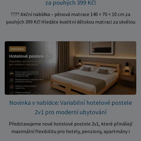
za pouhých 399 Kč!
???? Akční nabídka – pěnová matrace 140 × 70 × 10 cm za
pouhých 399 Kč! Hledáte kvalitní dětskou matraci za skvělou
cenu? Právě teď můžete pořídit pěnovou matraci 140 × 70 ×
10 cm za neuvěřitelných 399 Kč. ✅ Rozměr: 140 × 70 × 10 cm
✅ Pohodlné pěnové jádro pro komfortní spánek dítěte ✅
Skvělá volba do dětských postýlek ✅ Výjimečně výhodná cena
– jen 399 Kč Využijte této mimořádné nabídky a pořiďte
kvalitní matraci za cenu, která patří k nejvýhodnějším na
trhu. Akce platí pouze do vyprodání zásob. Nakupujte chytře a
ušetřete!
Novinka v nabídce: Variabilní hotelové postele
2v1 pro moderní ubytování
Představujeme nové hotelové postele 2v1, které přinášejí
maximální flexibilitu pro hotely, penziony, apartmány i
ubytovny. Díky chytrému řešení lze během několika okamžiků