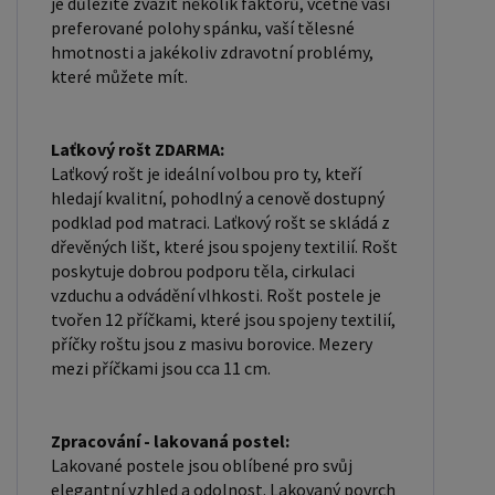
je důležité zvážit několik faktorů, včetně vaší
preferované polohy spánku, vaší tělesné
hmotnosti a jakékoliv zdravotní problémy,
které můžete mít.
Laťkový rošt ZDARMA:
Laťkový rošt je ideální volbou pro ty, kteří
hledají kvalitní, pohodlný a cenově dostupný
podklad pod matraci. Laťkový rošt se skládá z
dřevěných lišt, které jsou spojeny textilií. Rošt
poskytuje dobrou podporu těla, cirkulaci
vzduchu a odvádění vlhkosti. Rošt postele je
tvořen 12 příčkami, které jsou spojeny textilií,
příčky roštu jsou z masivu borovice. Mezery
mezi příčkami jsou cca 11 cm.
Zpracování - lakovaná postel:
Lakované postele jsou oblíbené pro svůj
elegantní vzhled a odolnost. Lakovaný povrch