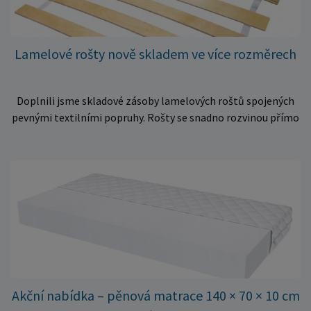
Lamelové rošty nově skladem ve více rozměrech
Doplnili jsme skladové zásoby lamelových roštů spojených
pevnými textilními popruhy. Rošty se snadno rozvinou přímo
do rámu postele a poskytují matraci stabilní a rovnoměrnou
oporu. K dispozici jsou ve více rozměrech pro jednolůžkové i
dvoulůžkové postele. Aktuálně máme skladem velké
množství kusů, proto můžeme objednávky rychle expedovat.
Vyberte si vhodný rozměr a dopřejte své matraci kvalitní
podklad za výhodnou cenu.
Akční nabídka – pěnová matrace 140 × 70 × 10 cm