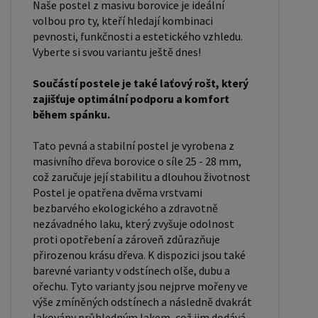
Naše postel z masivu borovice je ideální
vzhled a funkčnost vaší ložnice. V naší nabídce
volbou pro ty, kteří hledají kombinaci
naleznete i postele zvýšené. To je obzvláště
pevnosti, funkčnosti a estetického vzhledu.
důležité pro starší osoby nebo osoby s omezenou
Vyberte si svou variantu ještě dnes!
pohyblivostí. Rozměry postele 80x200 cm a
Součástí postele je také laťový rošt, který
90x200 cm jsou obecně považovány za standardní
zajišťuje optimální podporu a komfort
pro jednolůžko. Tyto rozměry postele jsou ideální
během spánku.
pro jednotlivce a najdou uplatnění v ložnici,
studentském pokoji, pokoji pro hosty a dalších
Tato pevná a stabilní postel je vyrobena z
masivního dřeva borovice o síle 25 - 28 mm,
pokojích. Námi nabízené postele, lze doplnit
což zaručuje její stabilitu a dlouhou životnost
matrací, nočními stolky, komodou, skříní i úložným
Postel je opatřena dvěma vrstvami
prostorem. Postele o rozměru 120x200 cm a
bezbarvého ekologického a zdravotně
140x200 cm jsou považovány za velmi komfortní
nezávadného laku, který zvyšuje odolnost
proti opotřebení a zároveň zdůrazňuje
jednolůžka. Tento rozměr postele je ideální pro
přirozenou krásu dřeva. K dispozici jsou také
jednotlivce, kteří hledají více prostoru než
barevné varianty v odstínech olše, dubu a
standardní jednolůžko nabízí. Rozměry postele
ořechu. Tyto varianty jsou nejprve mořeny ve
160x200 cm a 180x200 cm jsou považovány za
výše zmíněných odstínech a následně dvakrát
lakovány průhledným lakem, což jim dodává