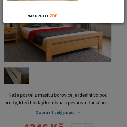
ZDE
NAKUPUJTE
Naše postel z masivu borovice je ideální volbou
pro ty, kteří hledají kombinaci pevnosti, funkčnosti
a estetického vzhledu. Vyberte si svou variantu
Zobrazit celý popis
ještě dnes! Součástí postele je také laťový rošt,
který zajišťuje optimální podporu a komfort