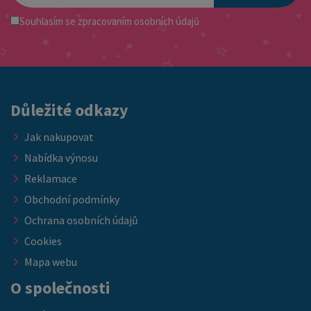
Prohlédněte si naši novou kolekci hotelových postelí a
do domácností i ubytovacích zařízení ✔ skladové kusy –
Souhlasím se
vybavte své pokoje moderním, praktickým a odolným
zpracovaním osobních údajů
odesíláme ihned Pokud hledáte kvalitní matraci za skvělou
nábytkem, který ocení každý host.
cenu, právě teď je ideální příležitost doplnit vybavení ložnice
nebo ubytovacích kapacit. ➡️ Nabídka platí do vyprodání
skladových zásob.
Důležité odkazy
Jak nakupovat
Nabídka výnosu
Reklamace
Obchodní podmínky
Ochrana osobních údajů
Cookies
Mapa webu
O společnosti