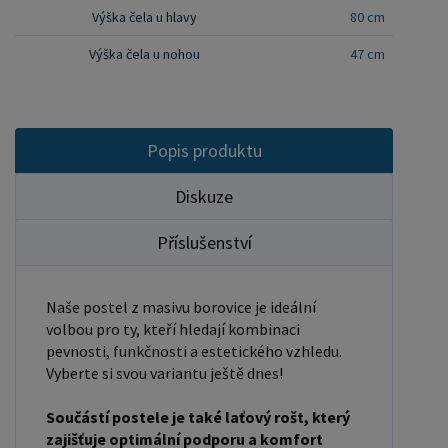
zároveň namontovány podklady pro připevnění
Výška čela u hlavy
80 cm
roštu. U dvojpostelí ( 120x200 až 180x200 cm) se
Výška čela u nohou
47 cm
ještě vkládá tzv. pátá středová noha, která
středem postele podpírá v polovině rošty. Součástí
kompletu šroubení je i montážní klička.
Rozměrové značení postele zároveň určuje
Popis produktu
velikost otvoru pro matraci, resp. rozměr matrace.
Na postele poskytujeme dvouletou záruku.
Diskuze
Doporučujeme k tomuto produktu dokoupit:
Příslušenství
Matrace - nakupujte - ZDE Prostěradla - nakupujte
- ZDE Úložný prostor - nakupujte - ZDE Noční
stolky, komody atd. - nakupujte - ZDE Přikrývky,
Naše postel z masivu borovice je ideální
polštáře, chrániče, toppery - nakupujte - ZDE
volbou pro ty, kteří hledají kombinaci
pevnosti, funkčnosti a estetického vzhledu.
Rozměry postele: Rozměry postele jsou klíčové
Vyberte si svou variantu ještě dnes!
pro pohodlí a funkčnost ložnice. Výška postele by
měla být taková, abyste mohli snadno vstávat a
Součástí postele je také laťový rošt, který
lehat. Rozměry postele mohou ovlivnit celkový
zajišťuje optimální podporu a komfort