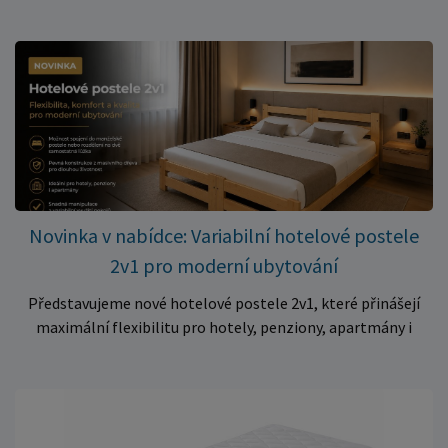
cenu? Právě teď můžete pořídit pěnovou matraci 140 × 70 ×
10 cm za neuvěřitelných 399 Kč. ✅ Rozměr: 140 × 70 × 10 cm
✅ Pohodlné pěnové jádro pro komfortní spánek dítěte ✅
Skvělá volba do dětských postýlek ✅ Výjimečně výhodná cena
– jen 399 Kč Využijte této mimořádné nabídky a pořiďte
kvalitní matraci za cenu, která patří k nejvýhodnějším na
trhu. Akce platí pouze do vyprodání zásob. Nakupujte chytře a
ušetřete!
Novinka v nabídce: Variabilní hotelové postele
2v1 pro moderní ubytování
Představujeme nové hotelové postele 2v1, které přinášejí
maximální flexibilitu pro hotely, penziony, apartmány i
ubytovny. Díky chytrému řešení lze během několika okamžiků
vytvořit prostorné manželské lůžko, nebo postele rozdělit
na dvě samostatná jednolůžka podle aktuálních potřeb
hostů. Praktické řešení pro každé ubytování Hotelové
postele jsou navrženy s důrazem na vysokou odolnost,