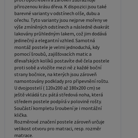
140x200 cm jsou považovány za velmi komfortní
přirozenou krásu dřeva. K dispozici jsou také
jednolůžka. Tento rozměr postele je ideální pro
barevné varianty v odstínech olše, dubu a
jednotlivce, kteří hledají více prostoru než
ořechu. Tyto varianty jsou nejprve mořeny ve
výše zmíněných odstínech a následně dvakrát
standardní jednolůžko nabízí. Rozměry postele
lakovány průhledným lakem, což jim dodává
160x200 cm a 180x200 cm jsou považovány za
jedinečný a elegantní vzhled. Samotná
standardní pro dvoulůžkovou postel. Před
montáž postele je velmi jednoduchá, kdy
nákupem postele se ujistěte, že máte dostatek
pomocí šroubů, zajišťovacích matic a
místa ve své ložnici. Materiál postele: Masiv
dřevařských kolíků postavíte dvě čela postele
proti sobě a vložíte mezi ně z každé boční
borovice je typ dřeva, který je známý svou dobrou
strany bočnice, na kterých jsou zároveň
pevností a dlouhou trvanlivostí. Borovicové dřevo
namontovány podklady pro připevnění roštu.
se řadí mezi měkké dřeviny. Je o malinko tvrdší
U dvojpostelí ( 120x200 až 180x200 cm) se
než masivní smrk, ale lépe se opracovává.
ještě vkládá tzv. pátá středová noha, která
středem postele podpírá v polovině rošty.
Borovicové dřevo vyniká krásnou barvou a
Součástí kompletu šroubení je i montážní
okouzlující kresbou. Má světlou barvu, která díky
klička.
obsahu jádra místy přechází až do oranžovo
Rozměrové značení postele zároveň určuje
hnědého nebo načervenalého odstínu. Tento
velikost otvoru pro matraci, resp. rozměr
matrace.
materiál je často používán v nábytkářství,