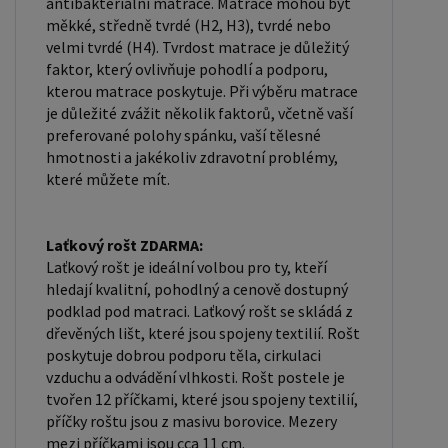
antibakteriální matrace. Matrace mohou být
měkké, středně tvrdé (H2, H3), tvrdé nebo
velmi tvrdé (H4). Tvrdost matrace je důležitý
faktor, který ovlivňuje pohodlí a podporu,
kterou matrace poskytuje. Při výběru matrace
je důležité zvážit několik faktorů, včetně vaší
preferované polohy spánku, vaší tělesné
hmotnosti a jakékoliv zdravotní problémy,
které můžete mít.
Laťkový rošt ZDARMA:
Laťkový rošt je ideální volbou pro ty, kteří
hledají kvalitní, pohodlný a cenově dostupný
podklad pod matraci. Laťkový rošt se skládá z
dřevěných lišt, které jsou spojeny textilií. Rošt
poskytuje dobrou podporu těla, cirkulaci
vzduchu a odvádění vlhkosti. Rošt postele je
tvořen 12 příčkami, které jsou spojeny textilií,
příčky roštu jsou z masivu borovice. Mezery
mezi příčkami jsou cca 11 cm.