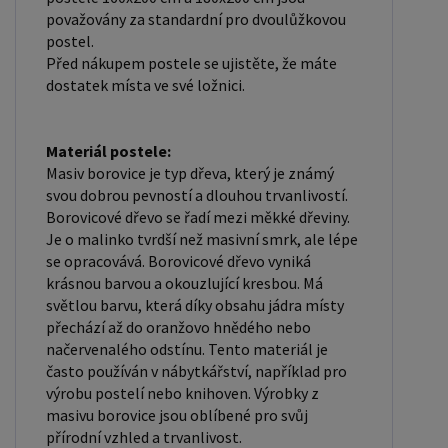
odolnost. Lakovaný povrch je hladký, snadno se
považovány za standardní pro dvoulůžkovou
čistí a je odolný vůči poškrábání a opotřebení.
postel.
Před nákupem postele se ujistěte, že máte
Máte zájem o velkoobchodní spolupráci? Nebo
dostatek místa ve své ložnici.
chcete získat zajímavou cenovou nabídku na větší
množství našich produktů? Obchodníkům a
firmám, nabízíme možnost nákupu na
Materiál postele:
Masiv borovice je typ dřeva, který je známý
velkoobchodní ceny. Zašlete poptávku na
svou dobrou pevností a dlouhou trvanlivostí.
ondera@seznam.cz, velice rádi se Vám budeme
Borovicové dřevo se řadí mezi měkké dřeviny.
věnovat. Popřípadě se zaregistrujte se ( "
Je o malinko tvrdší než masivní smrk, ale lépe
UŽIVATEL " - v horní liště ), vyplníte osobní údaje a
se opracovává. Borovicové dřevo vyniká
zakliknete " MÁME ZÁJEM O VELKOOBCHODNÍ
krásnou barvou a okouzlující kresbou. Má
světlou barvu, která díky obsahu jádra místy
SPOLUPRÁCI " a zadáte fakturační údaje. Po jejich
přechází až do oranžovo hnědého nebo
kontrole, Vám bude povolen přístup do
načervenalého odstínu. Tento materiál je
velkoobchodu.
často používán v nábytkářství, například pro
výrobu postelí nebo knihoven. Výrobky z
masivu borovice jsou oblíbené pro svůj
přírodní vzhled a trvanlivost.