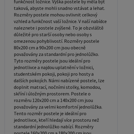
měkké, středně tvrdé (H2, H3), tvrdé nebo velmi
funkčnost ložnice. Výška postele by měla být
taková, abyste mohli snadno vstávat a lehat.
tvrdé (H4). Tvrdost matrace je důležitý faktor,
Rozměry postele mohou ovlivnit celkový
který ovlivňuje pohodlí a podporu, kterou matrace
vzhled a funkčnost vaší ložnice. V naší nabídce
poskytuje. Při výběru matrace je důležité zvážit
naleznete i postele zvýšené. To je obzvláště
několik faktorů, včetně vaší preferované polohy
důležité pro starší osoby nebo osoby s
omezenou pohyblivostí. Rozměry postele
spánku, vaší tělesné hmotnosti a jakékoliv
80x200 cm a 90x200 cm jsou obecně
zdravotní problémy, které můžete mít. Laťkový
považovány za standardní pro jednolůžko.
rošt ZDARMA: Laťkový rošt je ideální volbou pro ty,
Tyto rozměry postele jsou ideální pro
kteří hledají kvalitní, pohodlný a cenově dostupný
jednotlivce a najdou uplatnění v ložnici,
podklad pod matraci. Laťkový rošt se skládá z
studentském pokoji, pokoji pro hosty a
dalších pokojích. Námi nabízené postele, lze
dřevěných lišt, které jsou spojeny textilií. Rošt
doplnit matrací, nočními stolky, komodou,
poskytuje dobrou podporu těla, cirkulaci vzduchu a
skříní i úložným prostorem. Postele o
odvádění vlhkosti. Rošt postele je tvořen 12
rozměru 120x200 cm a 140x200 cm jsou
příčkami, které jsou spojeny textilií, příčky roštu
považovány za velmi komfortní jednolůžka.
Tento rozměr postele je ideální pro
jsou z masivu borovice. Mezery mezi příčkami jsou
jednotlivce, kteří hledají více prostoru než
cca 11 cm. Zpracování - lakovaná postel: Lakované
standardní jednolůžko nabízí. Rozměry
postele jsou oblíbené pro svůj elegantní vzhled a
postele 160x200 cm a 180x200 cm jsou