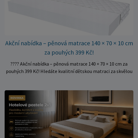
Vyberte si vhodný rozměr a dopřejte své matraci kvalitní
podklad za výhodnou cenu.
Akční nabídka – pěnová matrace 140 × 70 × 10 cm
za pouhých 399 Kč!
???? Akční nabídka – pěnová matrace 140 × 70 × 10 cm za
pouhých 399 Kč! Hledáte kvalitní dětskou matraci za skvělou
cenu? Právě teď můžete pořídit pěnovou matraci 140 × 70 ×
10 cm za neuvěřitelných 399 Kč. ✅ Rozměr: 140 × 70 × 10 cm
✅ Pohodlné pěnové jádro pro komfortní spánek dítěte ✅
Skvělá volba do dětských postýlek ✅ Výjimečně výhodná cena
– jen 399 Kč Využijte této mimořádné nabídky a pořiďte
kvalitní matraci za cenu, která patří k nejvýhodnějším na
trhu. Akce platí pouze do vyprodání zásob. Nakupujte chytře a
ušetřete!