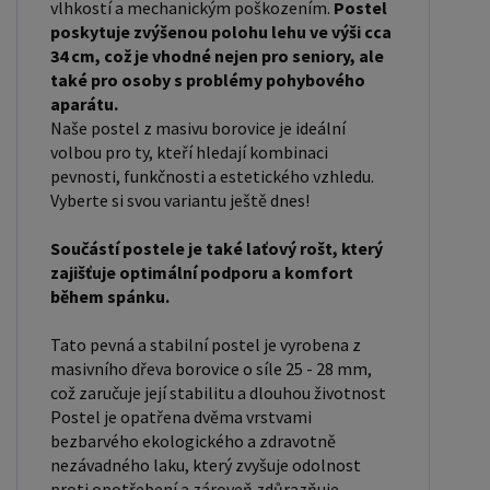
vlhkostí a mechanickým poškozením.
Postel
polštáře, chrániče, toppery - nakupujte - ZDE
poskytuje zvýšenou polohu lehu ve výši cca
Rozměry postele: Rozměry postele jsou klíčové
34 cm, což je vhodné nejen pro seniory, ale
také pro osoby s problémy pohybového
pro pohodlí a funkčnost ložnice. Výška postele by
aparátu.
měla být taková, abyste mohli snadno vstávat a
Naše postel z masivu borovice je ideální
lehat. Rozměry postele mohou ovlivnit celkový
volbou pro ty, kteří hledají kombinaci
vzhled a funkčnost vaší ložnice. V naší nabídce
pevnosti, funkčnosti a estetického vzhledu.
Vyberte si svou variantu ještě dnes!
naleznete i postele zvýšené. To je obzvláště
důležité pro starší osoby nebo osoby s omezenou
Součástí postele je také laťový rošt, který
pohyblivostí. Rozměry postele 80x200 cm a
zajišťuje optimální podporu a komfort
90x200 cm jsou obecně považovány za standardní
během spánku.
pro jednolůžko. Tyto rozměry postele jsou ideální
Tato pevná a stabilní postel je vyrobena z
pro jednotlivce a najdou uplatnění v ložnici,
masivního dřeva borovice o síle 25 - 28 mm,
studentském pokoji, pokoji pro hosty a dalších
což zaručuje její stabilitu a dlouhou životnost
pokojích. Námi nabízené postele, lze doplnit
Postel je opatřena dvěma vrstvami
matrací, nočními stolky, komodou, skříní i úložným
bezbarvého ekologického a zdravotně
nezávadného laku, který zvyšuje odolnost
prostorem. Postele o rozměru 120x200 cm a
proti opotřebení a zároveň zdůrazňuje