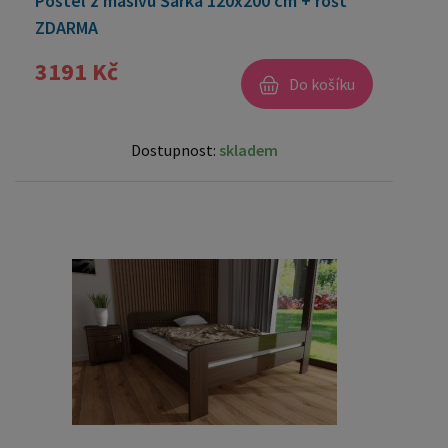
Postel z masivu Šárka 120x200 cm + rošt
ZDARMA
3191 Kč
Do košíku
Dostupnost:
skladem