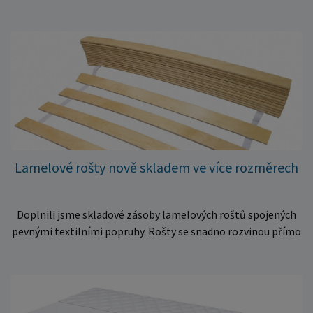
Lamelové rošty nově skladem ve více rozměrech
Doplnili jsme skladové zásoby lamelových roštů spojených
pevnými textilními popruhy. Rošty se snadno rozvinou přímo
do rámu postele a poskytují matraci stabilní a rovnoměrnou
oporu. K dispozici jsou ve více rozměrech pro jednolůžkové i
dvoulůžkové postele. Aktuálně máme skladem velké
množství kusů, proto můžeme objednávky rychle expedovat.