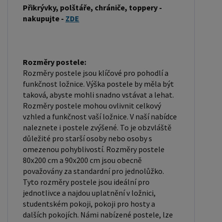
Přikrývky, polštáře, chrániče, toppery -
latexu nebo pružin. Matrace: Velikost matrace by
nakupujte -
ZDE
měla odpovídat rozměrům postele. Matrace se
dělí podle materiálu výroby na matrace z PUR
pěny, matrace z HR pěny, matrace z líné pěny,
Rozměry postele:
pružinové matrace, taštičkové matrace, latexové
Rozměry postele jsou klíčové pro pohodlí a
matrace, lamelové matrace, sendvičové matrace,
funkčnost ložnice. Výška postele by měla být
antibakteriální matrace. Matrace mohou být
taková, abyste mohli snadno vstávat a lehat.
měkké, středně tvrdé (H2, H3), tvrdé nebo velmi
Rozměry postele mohou ovlivnit celkový
tvrdé (H4). Tvrdost matrace je důležitý faktor,
vzhled a funkčnost vaší ložnice. V naší nabídce
naleznete i postele zvýšené. To je obzvláště
který ovlivňuje pohodlí a podporu, kterou matrace
důležité pro starší osoby nebo osoby s
poskytuje. Při výběru matrace je důležité zvážit
omezenou pohyblivostí. Rozměry postele
několik faktorů, včetně vaší preferované polohy
80x200 cm a 90x200 cm jsou obecně
spánku, vaší tělesné hmotnosti a jakékoliv
považovány za standardní pro jednolůžko.
Tyto rozměry postele jsou ideální pro
zdravotní problémy, které můžete mít. Laťkový
jednotlivce a najdou uplatnění v ložnici,
rošt ZDARMA: Laťkový rošt je ideální volbou pro ty,
studentském pokoji, pokoji pro hosty a
kteří hledají kvalitní, pohodlný a cenově dostupný
dalších pokojích. Námi nabízené postele, lze