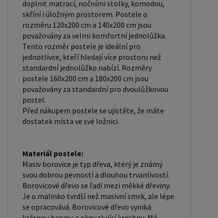
podklad pod matraci. Laťkový rošt se skládá z
doplnit matrací, nočními stolky, komodou,
dřevěných lišt, které jsou spojeny textilií. Rošt
skříní i úložným prostorem. Postele o
rozměru 120x200 cm a 140x200 cm jsou
poskytuje dobrou podporu těla, cirkulaci vzduchu a
považovány za velmi komfortní jednolůžka.
odvádění vlhkosti. Rošt postele je tvořen 12
Tento rozměr postele je ideální pro
příčkami, které jsou spojeny textilií, příčky roštu
jednotlivce, kteří hledají více prostoru než
jsou z masivu borovice. Mezery mezi příčkami jsou
standardní jednolůžko nabízí. Rozměry
postele 160x200 cm a 180x200 cm jsou
cca 11 cm. Zpracování - lakovaná postel: Lakované
považovány za standardní pro dvoulůžkovou
postele jsou oblíbené pro svůj elegantní vzhled a
postel.
odolnost. Lakovaný povrch je hladký, snadno se
Před nákupem postele se ujistěte, že máte
čistí a je odolný vůči poškrábání a opotřebení.
dostatek místa ve své ložnici.
Máte zájem o velkoobchodní spolupráci? Nebo
chcete získat zajímavou cenovou nabídku na větší
Materiál postele:
množství našich produktů? Obchodníkům a
Masiv borovice je typ dřeva, který je známý
firmám, nabízíme možnost nákupu na
svou dobrou pevností a dlouhou trvanlivostí.
velkoobchodní ceny. Zašlete poptávku na
Borovicové dřevo se řadí mezi měkké dřeviny.
Je o malinko tvrdší než masivní smrk, ale lépe
ondera@seznam.cz, velice rádi se Vám budeme
se opracovává. Borovicové dřevo vyniká
věnovat. Popřípadě se zaregistrujte se ( "
krásnou barvou a okouzlující kresbou. Má