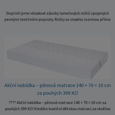
Doplnili jsme skladové zásoby lamelových roštů spojených
pevnými textilními popruhy. Rošty se snadno rozvinou přímo
do rámu postele a poskytují matraci stabilní a rovnoměrnou
oporu. K dispozici jsou ve více rozměrech pro jednolůžkové i
dvoulůžkové postele. Aktuálně máme skladem velké
množství kusů, proto můžeme objednávky rychle expedovat.
Vyberte si vhodný rozměr a dopřejte své matraci kvalitní
podklad za výhodnou cenu.
Akční nabídka – pěnová matrace 140 × 70 × 10 cm
za pouhých 399 Kč!
???? Akční nabídka – pěnová matrace 140 × 70 × 10 cm za
pouhých 399 Kč! Hledáte kvalitní dětskou matraci za skvělou
cenu? Právě teď můžete pořídit pěnovou matraci 140 × 70 ×