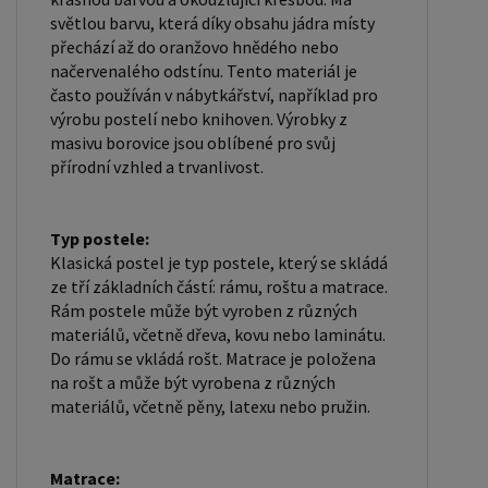
UŽIVATEL " - v horní liště ), vyplníte osobní údaje a
světlou barvu, která díky obsahu jádra místy
zakliknete " MÁME ZÁJEM O VELKOOBCHODNÍ
přechází až do oranžovo hnědého nebo
načervenalého odstínu. Tento materiál je
SPOLUPRÁCI " a zadáte fakturační údaje. Po jejich
často používán v nábytkářství, například pro
kontrole, Vám bude povolen přístup do
výrobu postelí nebo knihoven. Výrobky z
velkoobchodu.
masivu borovice jsou oblíbené pro svůj
přírodní vzhled a trvanlivost.
Typ postele:
Klasická postel je typ postele, který se skládá
ze tří základních částí: rámu, roštu a matrace.
Rám postele může být vyroben z různých
materiálů, včetně dřeva, kovu nebo laminátu.
Do rámu se vkládá rošt. Matrace je položena
na rošt a může být vyrobena z různých
materiálů, včetně pěny, latexu nebo pružin.
Matrace: