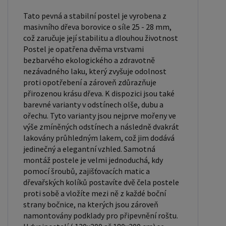
90x200 cm jsou obecně považovány za standardní
Tato pevná a stabilní postel je vyrobena z
pro jednolůžko. Tyto rozměry postele jsou ideální
masivního dřeva borovice o síle 25 - 28 mm,
což zaručuje její stabilitu a dlouhou životnost
pro jednotlivce a najdou uplatnění v ložnici,
Postel je opatřena dvěma vrstvami
studentském pokoji, pokoji pro hosty a dalších
bezbarvého ekologického a zdravotně
pokojích. Námi nabízené postele, lze doplnit
nezávadného laku, který zvyšuje odolnost
matrací, nočními stolky, komodou, skříní i úložným
proti opotřebení a zároveň zdůrazňuje
prostorem. Postele o rozměru 120x200 cm a
přirozenou krásu dřeva. K dispozici jsou také
barevné varianty v odstínech olše, dubu a
140x200 cm jsou považovány za velmi komfortní
ořechu. Tyto varianty jsou nejprve mořeny ve
jednolůžka. Tento rozměr postele je ideální pro
výše zmíněných odstínech a následně dvakrát
jednotlivce, kteří hledají více prostoru než
lakovány průhledným lakem, což jim dodává
standardní jednolůžko nabízí. Rozměry postele
jedinečný a elegantní vzhled. Samotná
montáž postele je velmi jednoduchá, kdy
160x200 cm a 180x200 cm jsou považovány za
pomocí šroubů, zajišťovacích matic a
standardní pro dvoulůžkovou postel. Před
dřevařských kolíků postavíte dvě čela postele
nákupem postele se ujistěte, že máte dostatek
proti sobě a vložíte mezi ně z každé boční
místa ve své ložnici. Materiál postele: Masiv
strany bočnice, na kterých jsou zároveň
namontovány podklady pro připevnění roštu.
borovice je typ dřeva, který je známý svou dobrou