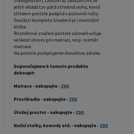
U dvojpostelí ( 120x200 až 180x200 cm) se
pevností a dlouhou trvanlivostí. Borovicové dřevo
ještě vkládá tzv. pátá středová noha, která
se řadí mezi měkké dřeviny. Je o malinko tvrdší
středem postele podpírá v polovině rošty.
než masivní smrk, ale lépe se opracovává.
Součástí kompletu šroubení je i montážní
Borovicové dřevo vyniká krásnou barvou a
klička.
Rozměrové značení postele zároveň určuje
okouzlující kresbou. Má světlou barvu, která díky
velikost otvoru pro matraci, resp. rozměr
obsahu jádra místy přechází až do oranžovo
matrace.
hnědého nebo načervenalého odstínu. Tento
Na postele poskytujeme dvouletou záruku.
materiál je často používán v nábytkářství,
Doporučujeme k tomuto produktu
například pro výrobu postelí nebo knihoven.
dokoupit:
Výrobky z masivu borovice jsou oblíbené pro svůj
přírodní vzhled a trvanlivost. Typ postele: Klasická
Matrace - nakupujte -
ZDE
postel je typ postele, který se skládá ze tří
základních částí: rámu, roštu a matrace. Rám
Prostěradla - nakupujte -
ZDE
postele může být vyroben z různých materiálů,
Úložný prostor - nakupujte -
ZDE
včetně dřeva, kovu nebo laminátu. Do rámu se
vkládá rošt. Matrace je položena na rošt a může
Noční stolky, komody atd. - nakupujte -
ZDE
být vyrobena z různých materiálů, včetně pěny,