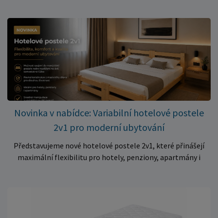
10 cm za neuvěřitelných 399 Kč. ✅ Rozměr: 140 × 70 × 10 cm
✅ Pohodlné pěnové jádro pro komfortní spánek dítěte ✅
Skvělá volba do dětských postýlek ✅ Výjimečně výhodná cena
– jen 399 Kč Využijte této mimořádné nabídky a pořiďte
kvalitní matraci za cenu, která patří k nejvýhodnějším na
trhu. Akce platí pouze do vyprodání zásob. Nakupujte chytře a
ušetřete!
Novinka v nabídce: Variabilní hotelové postele
2v1 pro moderní ubytování
Představujeme nové hotelové postele 2v1, které přinášejí
maximální flexibilitu pro hotely, penziony, apartmány i
ubytovny. Díky chytrému řešení lze během několika okamžiků
vytvořit prostorné manželské lůžko, nebo postele rozdělit
na dvě samostatná jednolůžka podle aktuálních potřeb
hostů. Praktické řešení pro každé ubytování Hotelové
postele jsou navrženy s důrazem na vysokou odolnost,