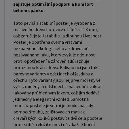
pohyblivostí. Rozměry postele 80x200 cm a
zajišťuje optimální podporu a komfort
během spánku.
90x200 cm jsou obecně považovány za standardní
pro jednolůžko. Tyto rozměry postele jsou ideální
Tato pevná a stabilní postel je vyrobena z
pro jednotlivce a najdou uplatnění v ložnici,
masivního dřeva borovice o síle 25 - 28 mm,
studentském pokoji, pokoji pro hosty a dalších
což zaručuje její stabilitu a dlouhou životnost
Postel je opatřena dvěma vrstvami
pokojích. Námi nabízené postele, lze doplnit
bezbarvého ekologického a zdravotně
matrací, nočními stolky, komodou, skříní i úložným
nezávadného laku, který zvyšuje odolnost
prostorem. Postele o rozměru 120x200 cm a
proti opotřebení a zároveň zdůrazňuje
140x200 cm jsou považovány za velmi komfortní
přirozenou krásu dřeva. K dispozici jsou také
jednolůžka. Tento rozměr postele je ideální pro
barevné varianty v odstínech olše, dubu a
ořechu. Tyto varianty jsou nejprve mořeny ve
jednotlivce, kteří hledají více prostoru než
výše zmíněných odstínech a následně dvakrát
standardní jednolůžko nabízí. Rozměry postele
lakovány průhledným lakem, což jim dodává
160x200 cm a 180x200 cm jsou považovány za
jedinečný a elegantní vzhled. Samotná
standardní pro dvoulůžkovou postel. Před
montáž postele je velmi jednoduchá, kdy
pomocí šroubů, zajišťovacích matic a
nákupem postele se ujistěte, že máte dostatek
dřevařských kolíků postavíte dvě čela postele
místa ve své ložnici. Materiál postele: Masiv
proti sobě a vložíte mezi ně z každé boční
borovice je typ dřeva, který je známý svou dobrou