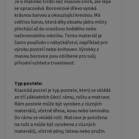
věnovat. Popřípadě se zaregistrujte se ( "
Je o malinko tvrdší než masivní smrk, ale lépe
se opracovává. Borovicové dřevo vyniká
UŽIVATEL " - v horní liště ), vyplníte osobní údaje a
krásnou barvou a okouzlující kresbou. Má
zakliknete " MÁME ZÁJEM O VELKOOBCHODNÍ
světlou barvu, která díky obsahu jádra místy
SPOLUPRÁCI " a zadáte fakturační údaje. Po jejich
přechází až do oranžovo hnědého nebo
kontrole, Vám bude povolen přístup do
načervenalého odstínu. Tento materiál je
často používán v nábytkářství, například pro
velkoobchodu.
výrobu postelí nebo knihoven. Výrobky z
masivu borovice jsou oblíbené pro svůj
přírodní vzhled a trvanlivost.
Typ postele:
Klasická postel je typ postele, který se skládá
ze tří základních částí: rámu, roštu a matrace.
Rám postele může být vyroben z různých
materiálů, včetně dřeva, kovu nebo laminátu.
Do rámu se vkládá rošt. Matrace je položena
na rošt a může být vyrobena z různých
materiálů, včetně pěny, latexu nebo pružin.