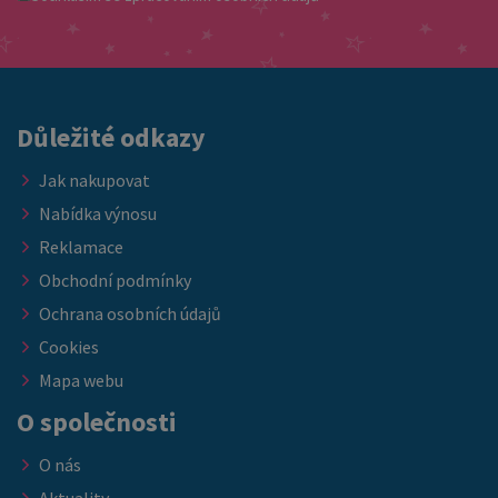
odesíláme ihned Pokud hledáte kvalitní matraci za skvělou
nábytkem, který ocení každý host.
cenu, právě teď je ideální příležitost doplnit vybavení ložnice
nebo ubytovacích kapacit. ➡️ Nabídka platí do vyprodání
skladových zásob.
Důležité odkazy
Jak nakupovat
Nabídka výnosu
Reklamace
Obchodní podmínky
Ochrana osobních údajů
Cookies
Mapa webu
O společnosti
O nás