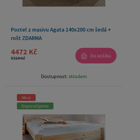
Postel z masivu Agata 140x200 cm šedá +
rošt ZDARMA
4472 Kč
Do košíku
5324 Kč
Dostupnost:
skladem
Akce
Doporučujeme