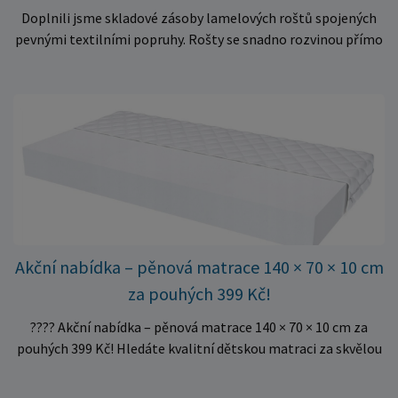
Doplnili jsme skladové zásoby lamelových roštů spojených
pevnými textilními popruhy. Rošty se snadno rozvinou přímo
do rámu postele a poskytují matraci stabilní a rovnoměrnou
oporu. K dispozici jsou ve více rozměrech pro jednolůžkové i
dvoulůžkové postele. Aktuálně máme skladem velké
množství kusů, proto můžeme objednávky rychle expedovat.
Vyberte si vhodný rozměr a dopřejte své matraci kvalitní
podklad za výhodnou cenu.
Akční nabídka – pěnová matrace 140 × 70 × 10 cm
za pouhých 399 Kč!
???? Akční nabídka – pěnová matrace 140 × 70 × 10 cm za
pouhých 399 Kč! Hledáte kvalitní dětskou matraci za skvělou
cenu? Právě teď můžete pořídit pěnovou matraci 140 × 70 ×
10 cm za neuvěřitelných 399 Kč. ✅ Rozměr: 140 × 70 × 10 cm