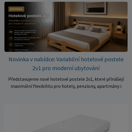
✅ Pohodlné pěnové jádro pro komfortní spánek dítěte ✅
Skvělá volba do dětských postýlek ✅ Výjimečně výhodná cena
– jen 399 Kč Využijte této mimořádné nabídky a pořiďte
kvalitní matraci za cenu, která patří k nejvýhodnějším na
trhu. Akce platí pouze do vyprodání zásob. Nakupujte chytře a
ušetřete!
Novinka v nabídce: Variabilní hotelové postele
2v1 pro moderní ubytování
Představujeme nové hotelové postele 2v1, které přinášejí
maximální flexibilitu pro hotely, penziony, apartmány i
ubytovny. Díky chytrému řešení lze během několika okamžiků
vytvořit prostorné manželské lůžko, nebo postele rozdělit
na dvě samostatná jednolůžka podle aktuálních potřeb
hostů. Praktické řešení pro každé ubytování Hotelové
postele jsou navrženy s důrazem na vysokou odolnost,
stabilitu a dlouhou životnost. Robustní konstrukce z