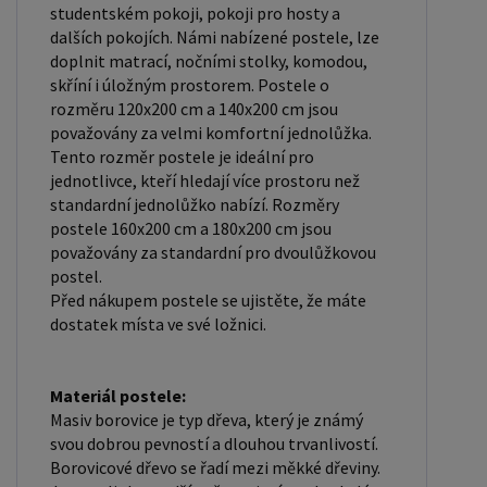
studentském pokoji, pokoji pro hosty a
podklad pod matraci. Laťkový rošt se skládá z
dalších pokojích. Námi nabízené postele, lze
dřevěných lišt, které jsou spojeny textilií. Rošt
doplnit matrací, nočními stolky, komodou,
poskytuje dobrou podporu těla, cirkulaci vzduchu a
skříní i úložným prostorem. Postele o
odvádění vlhkosti. Rošt postele je tvořen 12
rozměru 120x200 cm a 140x200 cm jsou
považovány za velmi komfortní jednolůžka.
příčkami, které jsou spojeny textilií, příčky roštu
Tento rozměr postele je ideální pro
jsou z masivu borovice. Mezery mezi příčkami jsou
jednotlivce, kteří hledají více prostoru než
cca 11 cm. Zpracování - lakovaná postel: Lakované
standardní jednolůžko nabízí. Rozměry
postele jsou oblíbené pro svůj elegantní vzhled a
postele 160x200 cm a 180x200 cm jsou
považovány za standardní pro dvoulůžkovou
odolnost. Lakovaný povrch je hladký, snadno se
postel.
čistí a je odolný vůči poškrábání a opotřebení.
Před nákupem postele se ujistěte, že máte
Máte zájem o velkoobchodní spolupráci? Nebo
dostatek místa ve své ložnici.
chcete získat zajímavou cenovou nabídku na větší
množství našich produktů? Obchodníkům a
Materiál postele:
firmám, nabízíme možnost nákupu na
Masiv borovice je typ dřeva, který je známý
velkoobchodní ceny. Zašlete poptávku na
svou dobrou pevností a dlouhou trvanlivostí.
ondera@seznam.cz, velice rádi se Vám budeme
Borovicové dřevo se řadí mezi měkké dřeviny.