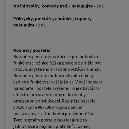
být vyrobena z různých materiálů, včetně pěny,
Noční stolky, komody atd. - nakupujte -
ZDE
latexu nebo pružin. Matrace: Velikost matrace by
měla odpovídat rozměrům postele. Matrace se
Přikrývky, polštáře, chrániče, toppery -
nakupujte -
ZDE
dělí podle materiálu výroby na matrace z PUR
pěny, matrace z HR pěny, matrace z líné pěny,
pružinové matrace, taštičkové matrace, latexové
matrace, lamelové matrace, sendvičové matrace,
Rozměry postele:
Rozměry postele jsou klíčové pro pohodlí a
antibakteriální matrace. Matrace mohou být
funkčnost ložnice. Výška postele by měla být
měkké, středně tvrdé (H2, H3), tvrdé nebo velmi
taková, abyste mohli snadno vstávat a lehat.
tvrdé (H4). Tvrdost matrace je důležitý faktor,
Rozměry postele mohou ovlivnit celkový
který ovlivňuje pohodlí a podporu, kterou matrace
vzhled a funkčnost vaší ložnice. V naší nabídce
poskytuje. Při výběru matrace je důležité zvážit
naleznete i postele zvýšené. To je obzvláště
důležité pro starší osoby nebo osoby s
několik faktorů, včetně vaší preferované polohy
omezenou pohyblivostí. Rozměry postele
spánku, vaší tělesné hmotnosti a jakékoliv
80x200 cm a 90x200 cm jsou obecně
zdravotní problémy, které můžete mít. Laťkový
považovány za standardní pro jednolůžko.
rošt ZDARMA: Laťkový rošt je ideální volbou pro ty,
Tyto rozměry postele jsou ideální pro
jednotlivce a najdou uplatnění v ložnici,
kteří hledají kvalitní, pohodlný a cenově dostupný