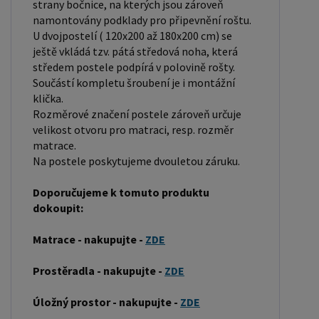
strany bočnice, na kterých jsou zároveň
pevností a dlouhou trvanlivostí. Borovicové dřevo
namontovány podklady pro připevnění roštu.
U dvojpostelí ( 120x200 až 180x200 cm) se
se řadí mezi měkké dřeviny. Je o malinko tvrdší
ještě vkládá tzv. pátá středová noha, která
než masivní smrk, ale lépe se opracovává.
středem postele podpírá v polovině rošty.
Borovicové dřevo vyniká krásnou barvou a
Součástí kompletu šroubení je i montážní
okouzlující kresbou. Má světlou barvu, která díky
klička.
obsahu jádra místy přechází až do oranžovo
Rozměrové značení postele zároveň určuje
velikost otvoru pro matraci, resp. rozměr
hnědého nebo načervenalého odstínu. Tento
matrace.
materiál je často používán v nábytkářství,
Na postele poskytujeme dvouletou záruku.
například pro výrobu postelí nebo knihoven.
Výrobky z masivu borovice jsou oblíbené pro svůj
Doporučujeme k tomuto produktu
dokoupit:
přírodní vzhled a trvanlivost. Typ postele: Klasická
postel je typ postele, který se skládá ze tří
Matrace - nakupujte -
ZDE
základních částí: rámu, roštu a matrace. Rám
postele může být vyroben z různých materiálů,
Prostěradla - nakupujte -
ZDE
včetně dřeva, kovu nebo laminátu. Do rámu se
Úložný prostor - nakupujte -
ZDE
vkládá rošt. Matrace je položena na rošt a může