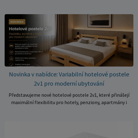
cenu? Právě teď můžete pořídit pěnovou matraci 140 × 70 ×
10 cm za neuvěřitelných 399 Kč. ✅ Rozměr: 140 × 70 × 10 cm
✅ Pohodlné pěnové jádro pro komfortní spánek dítěte ✅
Skvělá volba do dětských postýlek ✅ Výjimečně výhodná cena
– jen 399 Kč Využijte této mimořádné nabídky a pořiďte
kvalitní matraci za cenu, která patří k nejvýhodnějším na
trhu. Akce platí pouze do vyprodání zásob. Nakupujte chytře a
ušetřete!
Novinka v nabídce: Variabilní hotelové postele
2v1 pro moderní ubytování
Představujeme nové hotelové postele 2v1, které přinášejí
maximální flexibilitu pro hotely, penziony, apartmány i
ubytovny. Díky chytrému řešení lze během několika okamžiků
vytvořit prostorné manželské lůžko, nebo postele rozdělit
na dvě samostatná jednolůžka podle aktuálních potřeb
hostů. Praktické řešení pro každé ubytování Hotelové