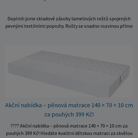
Doplnili jsme skladové zásoby lamelových roštů spojených
pevnými textilními popruhy. Rošty se snadno rozvinou přímo
do rámu postele a poskytují matraci stabilní a rovnoměrnou
oporu. K dispozici jsou ve více rozměrech pro jednolůžkové i
dvoulůžkové postele. Aktuálně máme skladem velké
množství kusů, proto můžeme objednávky rychle expedovat.
Vyberte si vhodný rozměr a dopřejte své matraci kvalitní
podklad za výhodnou cenu.
Akční nabídka – pěnová matrace 140 × 70 × 10 cm
za pouhých 399 Kč!
???? Akční nabídka – pěnová matrace 140 × 70 × 10 cm za
pouhých 399 Kč! Hledáte kvalitní dětskou matraci za skvělou