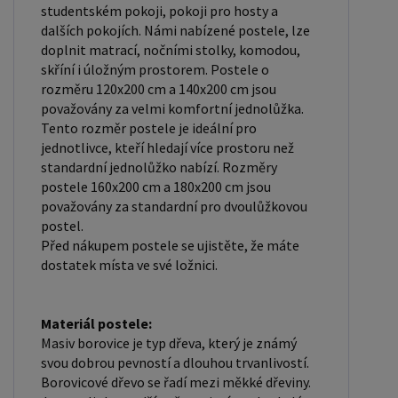
studentském pokoji, pokoji pro hosty a
podklad pod matraci. Laťkový rošt se skládá z
dalších pokojích. Námi nabízené postele, lze
dřevěných lišt, které jsou spojeny textilií. Rošt
doplnit matrací, nočními stolky, komodou,
poskytuje dobrou podporu těla, cirkulaci vzduchu a
skříní i úložným prostorem. Postele o
odvádění vlhkosti. Rošt postele je tvořen 12
rozměru 120x200 cm a 140x200 cm jsou
považovány za velmi komfortní jednolůžka.
příčkami, které jsou spojeny textilií, příčky roštu
Tento rozměr postele je ideální pro
jsou z masivu borovice. Mezery mezi příčkami jsou
jednotlivce, kteří hledají více prostoru než
cca 11 cm. Zpracování - lakovaná postel: Lakované
standardní jednolůžko nabízí. Rozměry
postele jsou oblíbené pro svůj elegantní vzhled a
postele 160x200 cm a 180x200 cm jsou
považovány za standardní pro dvoulůžkovou
odolnost. Lakovaný povrch je hladký, snadno se
postel.
čistí a je odolný vůči poškrábání a opotřebení.
Před nákupem postele se ujistěte, že máte
Máte zájem o velkoobchodní spolupráci? Nebo
dostatek místa ve své ložnici.
chcete získat zajímavou cenovou nabídku na větší
množství našich produktů? Obchodníkům a
Materiál postele:
firmám, nabízíme možnost nákupu na
Masiv borovice je typ dřeva, který je známý
velkoobchodní ceny. Zašlete poptávku na
svou dobrou pevností a dlouhou trvanlivostí.
ondera@seznam.cz, velice rádi se Vám budeme
Borovicové dřevo se řadí mezi měkké dřeviny.