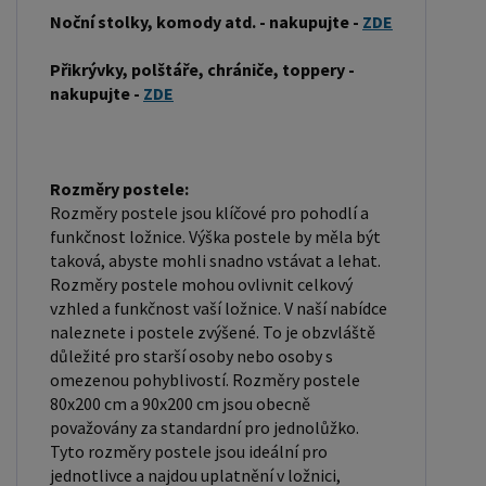
být vyrobena z různých materiálů, včetně pěny,
Noční stolky, komody atd. - nakupujte -
ZDE
latexu nebo pružin. Matrace: Velikost matrace by
měla odpovídat rozměrům postele. Matrace se
Přikrývky, polštáře, chrániče, toppery -
nakupujte -
ZDE
dělí podle materiálu výroby na matrace z PUR
pěny, matrace z HR pěny, matrace z líné pěny,
pružinové matrace, taštičkové matrace, latexové
matrace, lamelové matrace, sendvičové matrace,
Rozměry postele:
Rozměry postele jsou klíčové pro pohodlí a
antibakteriální matrace. Matrace mohou být
funkčnost ložnice. Výška postele by měla být
měkké, středně tvrdé (H2, H3), tvrdé nebo velmi
taková, abyste mohli snadno vstávat a lehat.
tvrdé (H4). Tvrdost matrace je důležitý faktor,
Rozměry postele mohou ovlivnit celkový
který ovlivňuje pohodlí a podporu, kterou matrace
vzhled a funkčnost vaší ložnice. V naší nabídce
poskytuje. Při výběru matrace je důležité zvážit
naleznete i postele zvýšené. To je obzvláště
důležité pro starší osoby nebo osoby s
několik faktorů, včetně vaší preferované polohy
omezenou pohyblivostí. Rozměry postele
spánku, vaší tělesné hmotnosti a jakékoliv
80x200 cm a 90x200 cm jsou obecně
zdravotní problémy, které můžete mít. Laťkový
považovány za standardní pro jednolůžko.
rošt ZDARMA: Laťkový rošt je ideální volbou pro ty,
Tyto rozměry postele jsou ideální pro
jednotlivce a najdou uplatnění v ložnici,
kteří hledají kvalitní, pohodlný a cenově dostupný