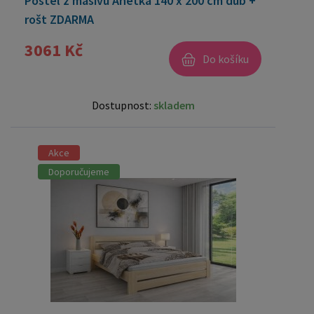
Postel z masivu Anetka 140 x 200 cm dub +
rošt ZDARMA
3061 Kč
Do košíku
Dostupnost:
skladem
Akce
Doporučujeme