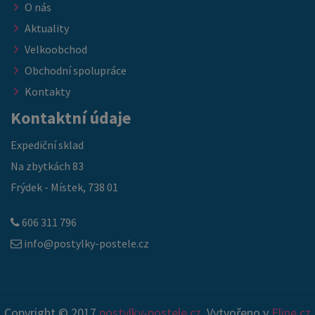
O nás
Aktuality
Velkoobchod
Obchodní spolupráce
Kontakty
Kontaktní údaje
Expediční sklad
Na zbytkách 83
Frýdek - Místek, 738 01
606 311 796
info@postylky-postele.cz
Copyright © 2017
postylky-postele.cz
. Vytvořeno v
Eline.cz