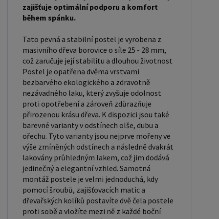
pohyblivostí. Rozměry postele 80x200 cm a
zajišťuje optimální podporu a komfort
během spánku.
90x200 cm jsou obecně považovány za standardní
pro jednolůžko. Tyto rozměry postele jsou ideální
Tato pevná a stabilní postel je vyrobena z
pro jednotlivce a najdou uplatnění v ložnici,
masivního dřeva borovice o síle 25 - 28 mm,
studentském pokoji, pokoji pro hosty a dalších
což zaručuje její stabilitu a dlouhou životnost
Postel je opatřena dvěma vrstvami
pokojích. Námi nabízené postele, lze doplnit
bezbarvého ekologického a zdravotně
matrací, nočními stolky, komodou, skříní i úložným
nezávadného laku, který zvyšuje odolnost
prostorem. Postele o rozměru 120x200 cm a
proti opotřebení a zároveň zdůrazňuje
140x200 cm jsou považovány za velmi komfortní
přirozenou krásu dřeva. K dispozici jsou také
jednolůžka. Tento rozměr postele je ideální pro
barevné varianty v odstínech olše, dubu a
ořechu. Tyto varianty jsou nejprve mořeny ve
jednotlivce, kteří hledají více prostoru než
výše zmíněných odstínech a následně dvakrát
standardní jednolůžko nabízí. Rozměry postele
lakovány průhledným lakem, což jim dodává
160x200 cm a 180x200 cm jsou považovány za
jedinečný a elegantní vzhled. Samotná
standardní pro dvoulůžkovou postel. Před
montáž postele je velmi jednoduchá, kdy
pomocí šroubů, zajišťovacích matic a
nákupem postele se ujistěte, že máte dostatek
dřevařských kolíků postavíte dvě čela postele
místa ve své ložnici. Materiál postele: Masiv
proti sobě a vložíte mezi ně z každé boční
borovice je typ dřeva, který je známý svou dobrou