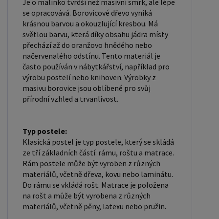
věnovat. Popřípadě se zaregistrujte se ( "
Je o malinko tvrdší než masivní smrk, ale lépe
se opracovává. Borovicové dřevo vyniká
UŽIVATEL " - v horní liště ), vyplníte osobní údaje a
krásnou barvou a okouzlující kresbou. Má
zakliknete " MÁME ZÁJEM O VELKOOBCHODNÍ
světlou barvu, která díky obsahu jádra místy
SPOLUPRÁCI " a zadáte fakturační údaje. Po jejich
přechází až do oranžovo hnědého nebo
kontrole, Vám bude povolen přístup do
načervenalého odstínu. Tento materiál je
často používán v nábytkářství, například pro
velkoobchodu.
výrobu postelí nebo knihoven. Výrobky z
masivu borovice jsou oblíbené pro svůj
přírodní vzhled a trvanlivost.
Typ postele:
Klasická postel je typ postele, který se skládá
ze tří základních částí: rámu, roštu a matrace.
Rám postele může být vyroben z různých
materiálů, včetně dřeva, kovu nebo laminátu.
Do rámu se vkládá rošt. Matrace je položena
na rošt a může být vyrobena z různých
materiálů, včetně pěny, latexu nebo pružin.