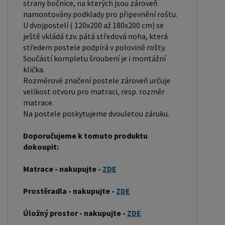
strany bočnice, na kterých jsou zároveň
pevností a dlouhou trvanlivostí. Borovicové dřevo
namontovány podklady pro připevnění roštu.
U dvojpostelí ( 120x200 až 180x200 cm) se
se řadí mezi měkké dřeviny. Je o malinko tvrdší
ještě vkládá tzv. pátá středová noha, která
než masivní smrk, ale lépe se opracovává.
středem postele podpírá v polovině rošty.
Borovicové dřevo vyniká krásnou barvou a
Součástí kompletu šroubení je i montážní
okouzlující kresbou. Má světlou barvu, která díky
klička.
obsahu jádra místy přechází až do oranžovo
Rozměrové značení postele zároveň určuje
velikost otvoru pro matraci, resp. rozměr
hnědého nebo načervenalého odstínu. Tento
matrace.
materiál je často používán v nábytkářství,
Na postele poskytujeme dvouletou záruku.
například pro výrobu postelí nebo knihoven.
Výrobky z masivu borovice jsou oblíbené pro svůj
Doporučujeme k tomuto produktu
dokoupit:
přírodní vzhled a trvanlivost. Typ postele: Klasická
postel je typ postele, který se skládá ze tří
Matrace - nakupujte -
ZDE
základních částí: rámu, roštu a matrace. Rám
postele může být vyroben z různých materiálů,
Prostěradla - nakupujte -
ZDE
včetně dřeva, kovu nebo laminátu. Do rámu se
Úložný prostor - nakupujte -
ZDE
vkládá rošt. Matrace je položena na rošt a může