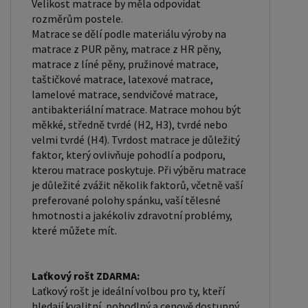
Velikost matrace by měla odpovídat
rozměrům postele.
Matrace se dělí podle materiálu výroby na
matrace z PUR pěny, matrace z HR pěny,
matrace z líné pěny, pružinové matrace,
taštičkové matrace, latexové matrace,
lamelové matrace, sendvičové matrace,
antibakteriální matrace. Matrace mohou být
měkké, středně tvrdé (H2, H3), tvrdé nebo
velmi tvrdé (H4). Tvrdost matrace je důležitý
faktor, který ovlivňuje pohodlí a podporu,
kterou matrace poskytuje. Při výběru matrace
je důležité zvážit několik faktorů, včetně vaší
preferované polohy spánku, vaší tělesné
hmotnosti a jakékoliv zdravotní problémy,
které můžete mít.
Laťkový rošt ZDARMA:
Laťkový rošt je ideální volbou pro ty, kteří
hledají kvalitní, pohodlný a cenově dostupný