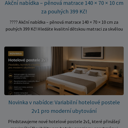
Akční nabídka – pěnová matrace 140 × 70 × 10 cm
za pouhých 399 Kč!
???? Akční nabídka – pěnová matrace 140 × 70 × 10 cm za
pouhých 399 Kč! Hledáte kvalitní dětskou matraci za skvělou
cenu? Právě teď můžete pořídit pěnovou matraci 140 × 70 ×
10 cm za neuvěřitelných 399 Kč. ✅ Rozměr: 140 × 70 × 10 cm
✅ Pohodlné pěnové jádro pro komfortní spánek dítěte ✅
Skvělá volba do dětských postýlek ✅ Výjimečně výhodná cena
– jen 399 Kč Využijte této mimořádné nabídky a pořiďte
kvalitní matraci za cenu, která patří k nejvýhodnějším na
trhu. Akce platí pouze do vyprodání zásob. Nakupujte chytře a
ušetřete!
Novinka v nabídce: Variabilní hotelové postele
2v1 pro moderní ubytování
Představujeme nové hotelové postele 2v1, které přinášejí