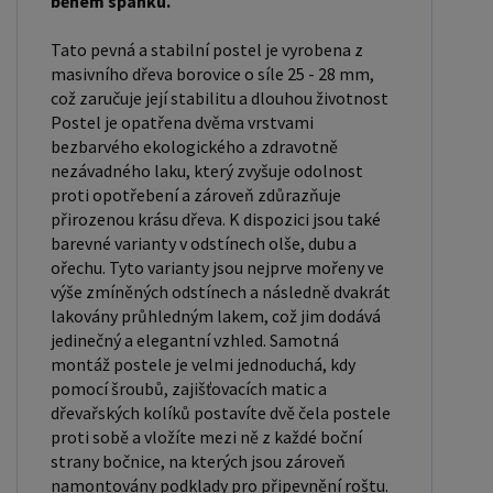
během spánku.
vzhled a funkčnost vaší ložnice. V naší nabídce
naleznete i postele zvýšené. To je obzvláště
Tato pevná a stabilní postel je vyrobena z
důležité pro starší osoby nebo osoby s omezenou
masivního dřeva borovice o síle 25 - 28 mm,
pohyblivostí. Rozměry postele 80x200 cm a
což zaručuje její stabilitu a dlouhou životnost
90x200 cm jsou obecně považovány za standardní
Postel je opatřena dvěma vrstvami
bezbarvého ekologického a zdravotně
pro jednolůžko. Tyto rozměry postele jsou ideální
nezávadného laku, který zvyšuje odolnost
pro jednotlivce a najdou uplatnění v ložnici,
proti opotřebení a zároveň zdůrazňuje
studentském pokoji, pokoji pro hosty a dalších
přirozenou krásu dřeva. K dispozici jsou také
pokojích. Námi nabízené postele, lze doplnit
barevné varianty v odstínech olše, dubu a
ořechu. Tyto varianty jsou nejprve mořeny ve
matrací, nočními stolky, komodou, skříní i úložným
výše zmíněných odstínech a následně dvakrát
prostorem. Postele o rozměru 120x200 cm a
lakovány průhledným lakem, což jim dodává
140x200 cm jsou považovány za velmi komfortní
jedinečný a elegantní vzhled. Samotná
jednolůžka. Tento rozměr postele je ideální pro
montáž postele je velmi jednoduchá, kdy
pomocí šroubů, zajišťovacích matic a
jednotlivce, kteří hledají více prostoru než
dřevařských kolíků postavíte dvě čela postele
standardní jednolůžko nabízí. Rozměry postele
proti sobě a vložíte mezi ně z každé boční
160x200 cm a 180x200 cm jsou považovány za
strany bočnice, na kterých jsou zároveň
standardní pro dvoulůžkovou postel. Před
namontovány podklady pro připevnění roštu.