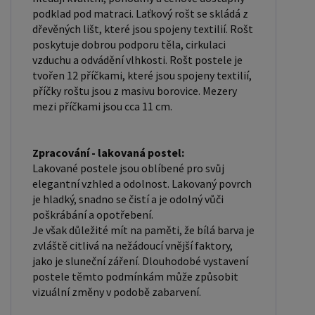
podklad pod matraci. Laťkový rošt se skládá z
dřevěných lišt, které jsou spojeny textilií. Rošt
poskytuje dobrou podporu těla, cirkulaci
vzduchu a odvádění vlhkosti. Rošt postele je
tvořen 12 příčkami, které jsou spojeny textilií,
příčky roštu jsou z masivu borovice. Mezery
mezi příčkami jsou cca 11 cm.
Zpracování - lakovaná postel:
Lakované postele jsou oblíbené pro svůj
elegantní vzhled a odolnost. Lakovaný povrch
je hladký, snadno se čistí a je odolný vůči
poškrábání a opotřebení.
Je však důležité mít na paměti, že bílá barva je
zvláště citlivá na nežádoucí vnější faktory,
jako je sluneční záření. Dlouhodobé vystavení
postele těmto podmínkám může způsobit
vizuální změny v podobě zabarvení.