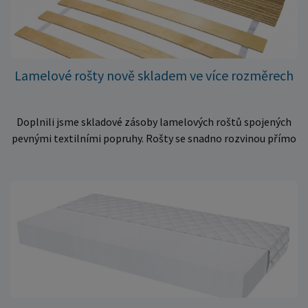
Lamelové rošty nově skladem ve více rozměrech
Doplnili jsme skladové zásoby lamelových roštů spojených
pevnými textilními popruhy. Rošty se snadno rozvinou přímo
do rámu postele a poskytují matraci stabilní a rovnoměrnou
oporu. K dispozici jsou ve více rozměrech pro jednolůžkové i
dvoulůžkové postele. Aktuálně máme skladem velké
množství kusů, proto můžeme objednávky rychle expedovat.
Vyberte si vhodný rozměr a dopřejte své matraci kvalitní
podklad za výhodnou cenu.