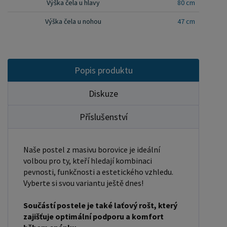
Výška čela u hlavy
80 cm
roštu. U dvojpostelí ( 120x200 až 180x200 cm) se
Výška čela u nohou
47 cm
ještě vkládá tzv. pátá středová noha, která
středem postele podpírá v polovině rošty. Součástí
kompletu šroubení je i montážní klička.
Rozměrové značení postele zároveň určuje
Popis produktu
velikost otvoru pro matraci, resp. rozměr matrace.
Na postele poskytujeme dvouletou záruku.
Diskuze
Doporučujeme k tomuto produktu dokoupit:
Příslušenství
Matrace - nakupujte - ZDE Prostěradla - nakupujte
- ZDE Úložný prostor - nakupujte - ZDE Noční
stolky, komody atd. - nakupujte - ZDE Přikrývky,
Naše postel z masivu borovice je ideální
polštáře, chrániče, toppery - nakupujte - ZDE
volbou pro ty, kteří hledají kombinaci
pevnosti, funkčnosti a estetického vzhledu.
Rozměry postele: Rozměry postele jsou klíčové
Vyberte si svou variantu ještě dnes!
pro pohodlí a funkčnost ložnice. Výška postele by
měla být taková, abyste mohli snadno vstávat a
Součástí postele je také laťový rošt, který
lehat. Rozměry postele mohou ovlivnit celkový
zajišťuje optimální podporu a komfort