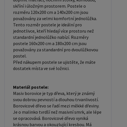
zdravotní problémy, které můžete mít. Laťkový
skříní i úložným prostorem. Postele o
rošt ZDARMA: Laťkový rošt je ideální volbou pro ty,
rozměru 120x200 cm a 140x200 cm jsou
kteří hledají kvalitní, pohodlný a cenově dostupný
považovány za velmi komfortní jednolůžka.
Tento rozměr postele je ideální pro
podklad pod matraci. Laťkový rošt se skládá z
jednotlivce, kteří hledají více prostoru než
dřevěných lišt, které jsou spojeny textilií. Rošt
standardní jednolůžko nabízí. Rozměry
poskytuje dobrou podporu těla, cirkulaci vzduchu a
postele 160x200 cm a 180x200 cm jsou
odvádění vlhkosti. Rošt postele je tvořen 12
považovány za standardní pro dvoulůžkovou
postel.
příčkami, které jsou spojeny textilií, příčky roštu
Před nákupem postele se ujistěte, že máte
jsou z masivu borovice. Mezery mezi příčkami jsou
dostatek místa ve své ložnici.
cca 11 cm. Zpracování - lakovaná postel: Lakované
postele jsou oblíbené pro svůj elegantní vzhled a
odolnost. Lakovaný povrch je hladký, snadno se
Materiál postele:
Masiv borovice je typ dřeva, který je známý
čistí a je odolný vůči poškrábání a opotřebení. Je
svou dobrou pevností a dlouhou trvanlivostí.
však důležité mít na paměti, že bílá barva je
Borovicové dřevo se řadí mezi měkké dřeviny.
zvláště citlivá na nežádoucí vnější faktory, jako je
Je o malinko tvrdší než masivní smrk, ale lépe
sluneční záření. Dlouhodobé vystavení postele
se opracovává. Borovicové dřevo vyniká
krásnou barvou a okouzlující kresbou. Má
těmto podmínkám může způsobit vizuální změny