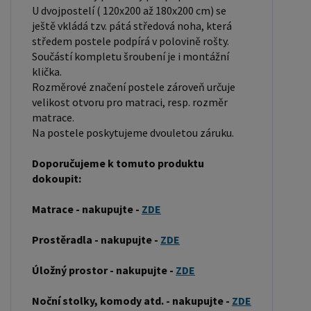
nákupem postele se ujistěte, že máte dostatek
U dvojpostelí ( 120x200 až 180x200 cm) se
ještě vkládá tzv. pátá středová noha, která
místa ve své ložnici. Materiál postele: Masiv
středem postele podpírá v polovině rošty.
borovice je typ dřeva, který je známý svou dobrou
Součástí kompletu šroubení je i montážní
pevností a dlouhou trvanlivostí. Borovicové dřevo
klička.
se řadí mezi měkké dřeviny. Je o malinko tvrdší
Rozměrové značení postele zároveň určuje
velikost otvoru pro matraci, resp. rozměr
než masivní smrk, ale lépe se opracovává.
matrace.
Borovicové dřevo vyniká krásnou barvou a
Na postele poskytujeme dvouletou záruku.
okouzlující kresbou. Má světlou barvu, která díky
obsahu jádra místy přechází až do oranžovo
Doporučujeme k tomuto produktu
hnědého nebo načervenalého odstínu. Tento
dokoupit:
materiál je často používán v nábytkářství,
Matrace - nakupujte -
ZDE
například pro výrobu postelí nebo knihoven.
Výrobky z masivu borovice jsou oblíbené pro svůj
Prostěradla - nakupujte -
ZDE
přírodní vzhled a trvanlivost. Typ postele: Klasická
Úložný prostor - nakupujte -
ZDE
postel je typ postele, který se skládá ze tří
základních částí: rámu, roštu a matrace. Rám
Noční stolky, komody atd. - nakupujte -
ZDE
postele může být vyroben z různých materiálů,