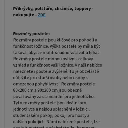
včetně dřeva, kovu nebo laminátu. Do rámu se
Přikrývky, polštáře, chrániče, toppery -
nakupujte -
ZDE
vkládá rošt. Matrace je položena na rošt a může
být vyrobena z různých materiálů, včetně pěny,
latexu nebo pružin. Matrace: Velikost matrace by
Rozměry postele:
měla odpovídat rozměrům postele. Matrace se
Rozměry postele jsou klíčové pro pohodlí a
dělí podle materiálu výroby na matrace z PUR
funkčnost ložnice. Výška postele by měla být
taková, abyste mohli snadno vstávat a lehat.
pěny, matrace z HR pěny, matrace z líné pěny,
Rozměry postele mohou ovlivnit celkový
pružinové matrace, taštičkové matrace, latexové
vzhled a funkčnost vaší ložnice. V naší nabídce
matrace, lamelové matrace, sendvičové matrace,
naleznete i postele zvýšené. To je obzvláště
antibakteriální matrace. Matrace mohou být
důležité pro starší osoby nebo osoby s
omezenou pohyblivostí. Rozměry postele
měkké, středně tvrdé (H2, H3), tvrdé nebo velmi
80x200 cm a 90x200 cm jsou obecně
tvrdé (H4). Tvrdost matrace je důležitý faktor,
považovány za standardní pro jednolůžko.
který ovlivňuje pohodlí a podporu, kterou matrace
Tyto rozměry postele jsou ideální pro
poskytuje. Při výběru matrace je důležité zvážit
jednotlivce a najdou uplatnění v ložnici,
několik faktorů, včetně vaší preferované polohy
studentském pokoji, pokoji pro hosty a
dalších pokojích. Námi nabízené postele, lze
spánku, vaší tělesné hmotnosti a jakékoliv
doplnit matrací, nočními stolky, komodou,