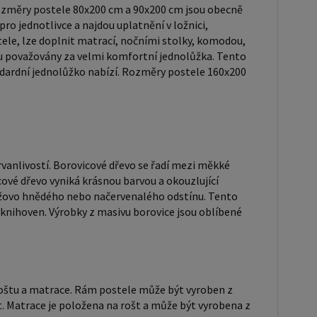
o svůj přírodní vzhled a trvanlivost. Typ postele:
ozměry postele 80x200 cm a 90x200 cm jsou obecně
postel je typ postele, který se skládá ze tří
ro jednotlivce a najdou uplatnění v ložnici,
ch částí: rámu, roštu a matrace. Rám postele může
ele, lze doplnit matrací, nočními stolky, komodou,
u považovány za velmi komfortní jednolůžka. Tento
ben z různých materiálů, včetně dřeva, kovu nebo
tandardní jednolůžko nabízí. Rozměry postele 160x200
. Do rámu se vkládá rošt. Matrace je položena na
ůže být vyrobena z různých materiálů, včetně pěny,
race: Velikost matrace by měla
měrům postele. Matrace se dělí podle
u výroby na matrace z PUR pěny, matrace z HR pěny,
rvanlivostí. Borovicové dřevo se řadí mezi měkké
z líné pěny, pružinové matrace, taštičkové matrace,
cové dřevo vyniká krásnou barvou a okouzlující
 matrace, lamelové matrace, sendvičové matrace,
anžovo hnědého nebo načervenalého odstínu. Tento
eriální matrace. Matrace mohou být měkké, středně
 knihoven. Výrobky z masivu borovice jsou oblíbené
2, H3), tvrdé nebo velmi tvrdé (H4). Tvrdost matrace
itý faktor, který ovlivňuje pohodlí a podporu, kterou
poskytuje. Při výběru matrace je důležité zvážit
faktorů, včetně vaší preferované polohy spánku, vaší
, roštu a matrace. Rám postele může být vyroben z
. Matrace je položena na rošt a může být vyrobena z
hmotnosti a jakékoliv zdravotní problémy, které