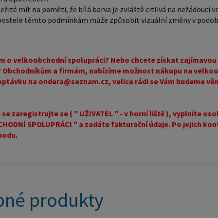
ežité mít na paměti, že bílá barva je zvláště citlivá na nežádoucí v
nákupu n
 postele těmto podmínkám může způsobit vizuální změny v podob
ondera@s
Popřípadě
vyplníte
m o velkoobchodní spolupráci? Nebo chcete získat zajímavou 
VELKOOB
 Obchodníkům a firmám, nabízíme možnost nákupu na velkoo
Po jejic
optávku na ondera@seznam.cz, velice rádi se Vám budeme věn
velkoob
se zaregistrujte se ( " UŽIVATEL " - v horní liště ), vyplníte 
ODNÍ SPOLUPRÁCI " a zadáte fakturační údaje. Po jejich kont
hodu.
né produkty