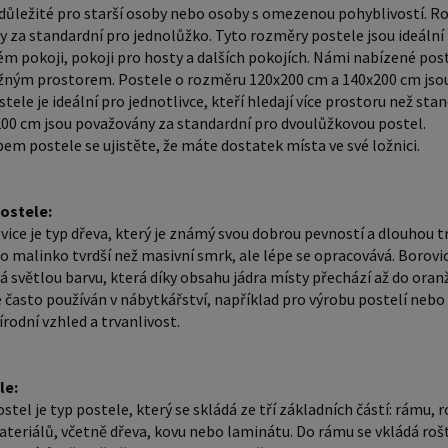
oblíbené pr
důležité pro starší osoby nebo osoby s omezenou pohyblivostí. R
Klasická 
 za standardní pro jednolůžko. Tyto rozměry postele jsou ideální p
základní
m pokoji, pokoji pro hosty a dalších pokojích. Námi nabízené post
ložným prostorem. Postele o rozměru 120x200 cm a 140x200 cm jso
být vyro
tele je ideální pro jednotlivce, kteří hledají více prostoru než s
laminátu
00 cm jsou považovány za standardní pro dvoulůžkovou postel.
rošt a m
em postele se ujistěte, že máte dostatek místa ve své ložnici.
latexu nebo pružin. Mat
odpovídat roz
postele:
materiál
vice je typ dřeva, který je známý svou dobrou pevností a dlouhou t
matrace 
e o malinko tvrdší než masivní smrk, ale lépe se opracovává. Borovi
latexové
á světlou barvu, která díky obsahu jádra místy přechází až do or
antibakt
e často používán v nábytkářství, například pro výrobu postelí nebo
írodní vzhled a trvanlivost.
tvrdé (H
je důlež
matrace 
le:
několik 
ostel je typ postele, který se skládá ze tří základních částí: rámu
teriálů, včetně dřeva, kovu nebo laminátu. Do rámu se vkládá rošt
tělesné 