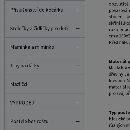
obzvláště 
Příslušenství do kočárku
považovány
studentské
skříní i ú
Stolečky a židličky pro děti
rozměr pos
cm a 180x2
Před nákup
Maminka a miminko
Materiál 
Tipy na dárky
Masiv boro
dřeviny. J
kresbou. M
Mazlíčci
materiál j
pro svůj př
VÝPRODEJ
Typ poste
Klasická p
Postele bez roštu
různých ma