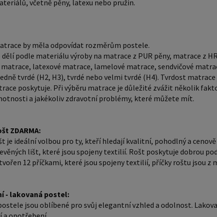
teriálů, včetně pěny, latexu nebo pružin.
můžete mít. Laťkový rošt ZDARMA: Laťk
volbou pr
dostupný
atrace by měla odpovídat rozměrům postele.
dřevěných
 dělí podle materiálu výroby na matrace z PUR pěny, matrace z HR
dobrou p
 matrace, latexové matrace, lamelové matrace, sendvičové matra
Rošt post
edně tvrdé (H2, H3), tvrdé nebo velmi tvrdé (H4). Tvrdost matrace j
příčky r
race poskytuje. Při výběru matrace je důležité zvážit několik fakt
jsou cca 11 cm. Zpracování - 
otnosti a jakékoliv zdravotní problémy, které můžete mít.
postele 
Lakovaný
ošt ZDARMA:
poškrábá
t je ideální volbou pro ty, kteří hledají kvalitní, pohodlný a ceno
bílá barv
evěných lišt, které jsou spojeny textilií. Rošt poskytuje dobrou po
tvořen 12 příčkami, které jsou spojeny textilií, příčky roštu jsou 
sluneční
podmínk
zabarven
í - lakovaná postel:
chcete z
ostele jsou oblíbené pro svůj elegantní vzhled a odolnost. Lakovaný
našich 
 a opotřebení.