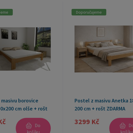
jeme
Doporučujeme
 masivu borovice
Postel z masivu Anetka 1
0x200 cm olše + rošt
200 cm + rošt ZDARMA
Kč
3299 Kč
Do
D
košíku
košík