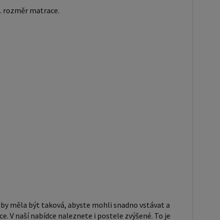
komodou, skříní i úložným prostorem. Postele o
p. rozměr matrace.
 120x200 cm a 140x200 cm jsou považovány za velmi
í jednolůžka. Tento rozměr postele je ideální pro
ce, kteří hledají více prostoru než standardní
ko nabízí. Rozměry postele 160x200 cm a 180x200
považovány za standardní pro dvoulůžkovou postel.
upem postele se ujistěte, že máte dostatek místa
v borovice je typ dřeva,
 známý svou dobrou pevností a dlouhou trvanlivostí.
vé dřevo se řadí mezi měkké dřeviny. Je o malinko
ež masivní smrk, ale lépe se opracovává. Borovicové
niká krásnou barvou a okouzlující kresbou. Má
barvu, která díky obsahu jádra místy přechází až do
o hnědého nebo načervenalého odstínu. Tento
 je často používán v nábytkářství, například pro
 by měla být taková, abyste mohli snadno vstávat a
ostelí nebo knihoven. Výrobky z masivu borovice jsou
e. V naší nabídce naleznete i postele zvýšené. To je