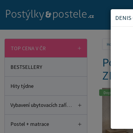
DENIS
Home
Pos
TOP CENA V ČR
Postel
BESTSELLERY
ZDAR
Hity týdne
Doporučujeme
Vybavení ubytovacích zařízení
Postel + matrace