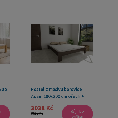
80 x
Postel z masivu borovice
Adam 180x200 cm ořech +
rošt ZDARMA
3038 Kč
o
Do
3617 Kč
u
košíku