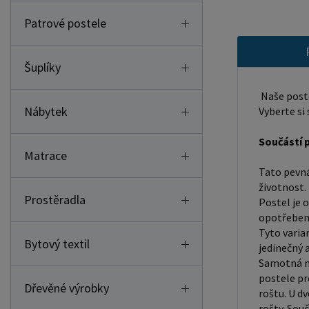
Patrové postele
Šuplíky
Naše poste
Nábytek
Vyberte si 
Součástí p
Matrace
Tato pevná 
životnost.
Prostěradla
Postel je 
opotřebení
Tyto varia
Bytový textil
jedinečný 
Samotná mo
postele pr
Dřevěné výrobky
roštu. U d
rošty. Sou