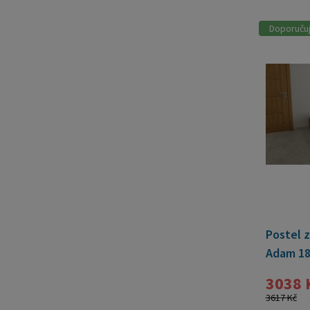
Doporuču
Postel z
Adam 18
ZDARMA
3038 
3617 Kč