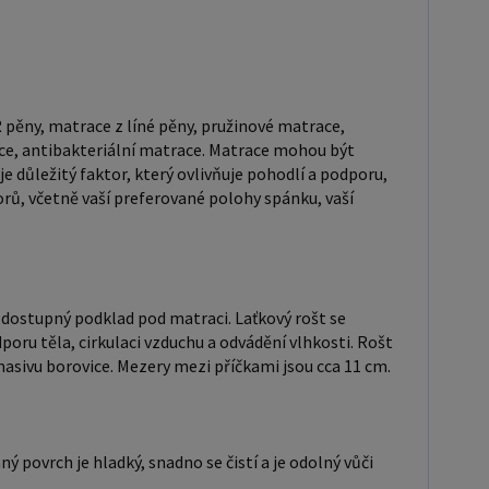
ový rošt je ideální
o ty, kteří hledají kvalitní, pohodlný a cenově
 podklad pod matraci. Laťkový rošt se skládá z
 lišt, které jsou spojeny textilií. Rošt poskytuje
 pěny, matrace z líné pěny, pružinové matrace,
odporu těla, cirkulaci vzduchu a odvádění vlhkosti.
ce, antibakteriální matrace. Matrace mohou být
ele je tvořen 12 příčkami, které jsou spojeny textilií,
e důležitý faktor, který ovlivňuje pohodlí a podporu,
oštu jsou z masivu borovice. Mezery mezi příčkami
orů, včetně vaší preferované polohy spánku, vaší
lakovaná postel: Lakované
jsou oblíbené pro svůj elegantní vzhled a odolnost.
 povrch je hladký, snadno se čistí a je odolný vůči
ní a opotřebení. Je však důležité mít na paměti, že
vě dostupný podklad pod matraci. Laťkový rošt se
a je zvláště citlivá na nežádoucí vnější faktory, jako je
dporu těla, cirkulaci vzduchu a odvádění vlhkosti. Rošt
z masivu borovice. Mezery mezi příčkami jsou cca 11 cm.
 záření. Dlouhodobé vystavení postele těmto
ám může způsobit vizuální změny v podobě
í. Máte zájem o velkoobchodní spolupráci? Nebo
ískat zajímavou cenovou nabídku na větší množství
 povrch je hladký, snadno se čistí a je odolný vůči
produktů? Obchodníkům a firmám, nabízíme možnost