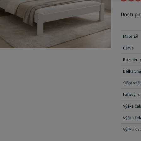
stabilitu a dlou
Dostupn
vrstvam
laku, kt
zdůrazňu
Materiál
barevné 
Barva
varianty
následně
Rozměr p
dodává j
Délka vně
postele 
Šířka vněj
zajišťov
postele 
Laťový ro
bočnice,
Výška čel
připevně
ještě vk
Výška čel
podpírá 
Výška k r
montážní klička. Rozměrové zn