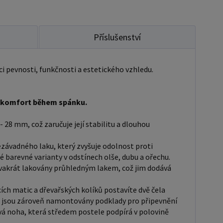
otvoru pro matraci, resp. rozměr matrace. Na
kytujeme dvouletou záruku. Doporučujeme k
 dokoupit: Matrace - nakupujte - ZDE
Příslušenství
kupujte - ZDE Úložný prostor - nakupujte
ci pevnosti, funkčnosti a estetického vzhledu.
chrániče, toppery - nakupujte - ZDE Rozměry
t ložnice. Výška postele by měla být taková, abyste
 a komfort během spánku.
adno vstávat a lehat. Rozměry postele mohou
- 28 mm, což zaručuje její stabilitu a dlouhou
celkový vzhled a funkčnost vaší ložnice. V naší
naleznete i postele zvýšené. To je obzvláště důležité
ávadného laku, který zvyšuje odolnost proti
ší osoby nebo osoby s omezenou pohyblivostí.
é barevné varianty v odstínech olše, dubu a ořechu.
 postele 80x200 cm a 90x200 cm jsou obecně
dvakrát lakovány průhledným lakem, což jim dodává
ny za standardní pro jednolůžko. Tyto rozměry
ch matic a dřevařských kolíků postavíte dvě čela
jsou ideální pro jednotlivce a najdou uplatnění v
ých jsou zároveň namontovány podklady pro připevnění
 studentském pokoji, pokoji pro hosty a dalších
ová noha, která středem postele podpírá v polovině
. Námi nabízené postele, lze doplnit matrací, nočními