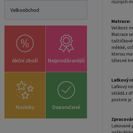
různých ma
Velkoobchod
Matrace:
Velikost m
Matrace se
taštičkové
měkké, stř
kterou mat
Akční zboží
Nejprodávanější
tělesné hm
Laťkový r
Laťkový roš
skládá z dř
postele je 
Novinky
Doporučené
zboží
Zpracován
Lakované p
poškrábání