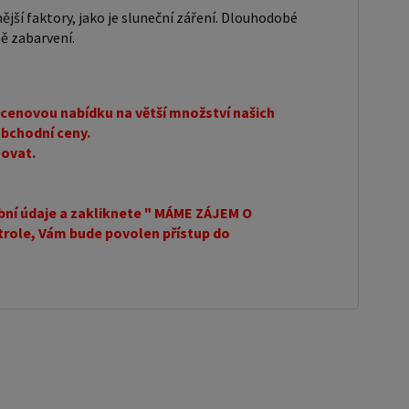
nější faktory, jako je sluneční záření. Dlouhodobé
a velkoobchodní ceny. Zašlete poptávku na
ě zabarvení.
eznam.cz, velice rádi se Vám budeme věnovat.
 se zaregistrujte se ( " UŽIVATEL " - v horní liště ),
 osobní údaje a zakliknete " MÁME ZÁJEM O
cenovou nabídku na větší množství našich
CHODNÍ SPOLUPRÁCI " a zadáte fakturační údaje.
bchodní ceny.
h kontrole, Vám bude povolen přístup do
ovat.
chodu.
osobní údaje a zakliknete " MÁME ZÁJEM O
role, Vám bude povolen přístup do