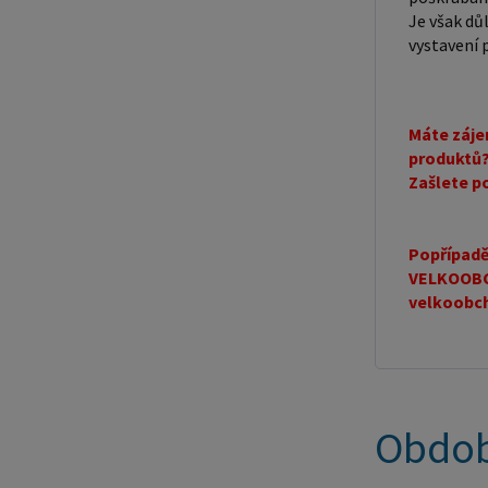
Je však důl
vystavení
Máte záje
produktů?
Zašlete p
Popřípadě 
VELKOOBCH
velkoobc
Obdob