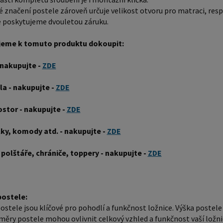
stolky, 
značení postele zároveň určuje velikost otvoru pro matraci, res
 poskytujeme dvouletou záruku.
rozměru
komfortn
eme k tomuto produktu dokoupit:
jednotliv
jednolůž
 nakupujte -
ZDE
cm jsou 
la - nakupujte -
ZDE
Před nák
ve své ložnici. Materiál postele: Masi
ostor - nakupujte -
ZDE
který je
Borovico
lky, komody atd. - nakupujte -
ZDE
tvrdší n
 polštáře, chrániče, toppery - nakupujte -
ZDE
dřevo vy
světlou 
oranžov
ostele:
materiál
stele jsou klíčové pro pohodlí a funkčnost ložnice. Výška postele
výrobu p
měry postele mohou ovlivnit celkový vzhled a funkčnost vaší ložnic