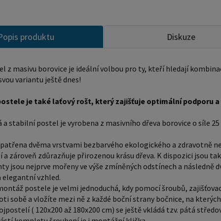
velikost 
postele pos
tomuto produktu
Popis produktu
Diskuze
Prostěradla - na
- ZDE Noční stolky, komody atd. - nakupujte - ZDE Přikrývky,
l z masivu borovice je ideální volbou pro ty, kteří hledají kombina
polštáře, 
svou variantu ještě dnes!
postele: Rozměry postele jsou klíčové pro pohodlí a
funkčnos
ostele je také laťový rošt, který zajišťuje optimální podporu
mohli sn
a stabilní postel je vyrobena z masivního dřeva borovice o síle 25 
ovlivnit 
nabídce 
opatřena dvěma vrstvami bezbarvého ekologického a zdravotně nez
pro star
 a zároveň zdůrazňuje přirozenou krásu dřeva. K dispozici jsou tak
Rozměry
nty jsou nejprve mořeny ve výše zmíněných odstínech a následně 
považová
a elegantní vzhled.
ntáž postele je velmi jednoduchá, kdy pomocí šroubů, zajišťovací
postele 
oti sobě a vložíte mezi ně z každé boční strany bočnice, na kter
ložnici,
vojpostelí ( 120x200 až 180x200 cm) se ještě vkládá tzv. pátá střed
pokojích
částí kompletu šroubení je i montážní klička.