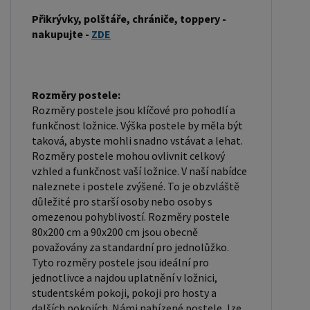
být vyrobena z různých materiálů, včetně pěny,
Přikrývky, polštáře, chrániče, toppery -
latexu nebo pružin. Matrace: Velikost matrace by
nakupujte -
ZDE
měla odpovídat rozměrům postele. Matrace se
dělí podle materiálu výroby na matrace z PUR
pěny, matrace z HR pěny, matrace z líné pěny,
Rozměry postele:
pružinové matrace, taštičkové matrace, latexové
Rozměry postele jsou klíčové pro pohodlí a
matrace, lamelové matrace, sendvičové matrace,
funkčnost ložnice. Výška postele by měla být
antibakteriální matrace. Matrace mohou být
taková, abyste mohli snadno vstávat a lehat.
měkké, středně tvrdé (H2, H3), tvrdé nebo velmi
Rozměry postele mohou ovlivnit celkový
vzhled a funkčnost vaší ložnice. V naší nabídce
tvrdé (H4). Tvrdost matrace je důležitý faktor,
naleznete i postele zvýšené. To je obzvláště
který ovlivňuje pohodlí a podporu, kterou matrace
důležité pro starší osoby nebo osoby s
poskytuje. Při výběru matrace je důležité zvážit
omezenou pohyblivostí. Rozměry postele
několik faktorů, včetně vaší preferované polohy
80x200 cm a 90x200 cm jsou obecně
považovány za standardní pro jednolůžko.
spánku, vaší tělesné hmotnosti a jakékoliv
Tyto rozměry postele jsou ideální pro
zdravotní problémy, které můžete mít. Laťkový
jednotlivce a najdou uplatnění v ložnici,
rošt ZDARMA: Laťkový rošt je ideální volbou pro ty,
studentském pokoji, pokoji pro hosty a
kteří hledají kvalitní, pohodlný a cenově dostupný
dalších pokojích. Námi nabízené postele, lze