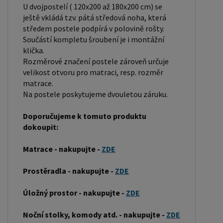
U dvojpostelí ( 120x200 až 180x200 cm) se
pevností a dlouhou trvanlivostí. Borovicové dřevo
ještě vkládá tzv. pátá středová noha, která
se řadí mezi měkké dřeviny. Je o malinko tvrdší
středem postele podpírá v polovině rošty.
než masivní smrk, ale lépe se opracovává.
Součástí kompletu šroubení je i montážní
klička.
Borovicové dřevo vyniká krásnou barvou a
Rozměrové značení postele zároveň určuje
okouzlující kresbou. Má světlou barvu, která díky
velikost otvoru pro matraci, resp. rozměr
obsahu jádra místy přechází až do oranžovo
matrace.
hnědého nebo načervenalého odstínu. Tento
Na postele poskytujeme dvouletou záruku.
materiál je často používán v nábytkářství,
Doporučujeme k tomuto produktu
například pro výrobu postelí nebo knihoven.
dokoupit:
Výrobky z masivu borovice jsou oblíbené pro svůj
přírodní vzhled a trvanlivost. Typ postele: Klasická
Matrace - nakupujte -
ZDE
postel je typ postele, který se skládá ze tří
Prostěradla - nakupujte -
ZDE
základních částí: rámu, roštu a matrace. Rám
postele může být vyroben z různých materiálů,
Úložný prostor - nakupujte -
ZDE
včetně dřeva, kovu nebo laminátu. Do rámu se
vkládá rošt. Matrace je položena na rošt a může
Noční stolky, komody atd. - nakupujte -
ZDE