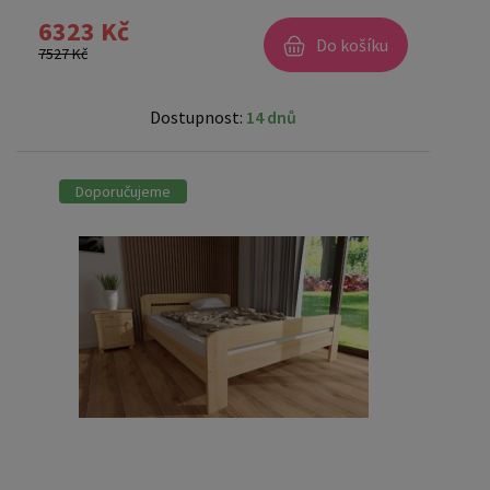
6323 Kč
Do košíku
7527 Kč
Dostupnost:
14 dnů
Doporučujeme