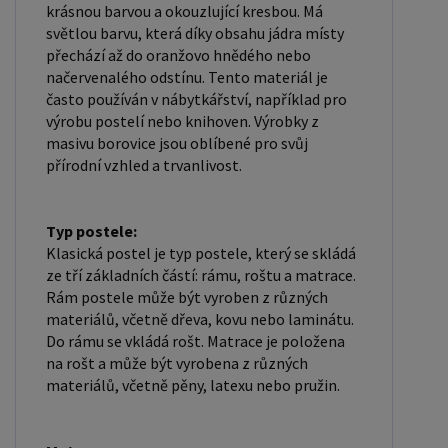
nabídku na větší množství našich produktů?
krásnou barvou a okouzlující kresbou. Má
Obchodníkům a firmám, nabízíme možnost
světlou barvu, která díky obsahu jádra místy
přechází až do oranžovo hnědého nebo
nákupu na velkoobchodní ceny. Zašlete poptávku
načervenalého odstínu. Tento materiál je
na ondera@seznam.cz, velice rádi se Vám budeme
často používán v nábytkářství, například pro
věnovat. Popřípadě se zaregistrujte se ( "
výrobu postelí nebo knihoven. Výrobky z
UŽIVATEL " - v horní liště ), vyplníte osobní údaje a
masivu borovice jsou oblíbené pro svůj
zakliknete " MÁME ZÁJEM O VELKOOBCHODNÍ
přírodní vzhled a trvanlivost.
SPOLUPRÁCI " a zadáte fakturační údaje. Po jejich
kontrole, Vám bude povolen přístup do
Typ postele:
velkoobchodu.
Klasická postel je typ postele, který se skládá
ze tří základních částí: rámu, roštu a matrace.
Rám postele může být vyroben z různých
materiálů, včetně dřeva, kovu nebo laminátu.
Do rámu se vkládá rošt. Matrace je položena
na rošt a může být vyrobena z různých
materiálů, včetně pěny, latexu nebo pružin.