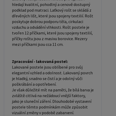
hledají kvalitní, pohodlný a cenově dostupný
podklad pod matraci. Laťkový rošt se skládá z
dřevěných lišt, které jsou spojeny textilií. Rošt
poskytuje dobrou podporu těla, cirkulaci
vzduchu a odvádění vlhkosti. Rošt postele je
tvořen 12 příčkami, které jsou spojeny textilií,
příčky roštu jsou z masivu borovice. Mezery
mezi příčkami jsou cca 11 cm.
Zpracování - lakovaná postel:
Lakované postele jsou oblíbené pro svůj
elegantní vzhled a odolnost. Lakovaný povrch
je hladký, snadno se čistí a je odolný vůči
poškrábání a opotřebení.
Je však důležité mít na paměti, že bílá barva je
zvláště citlivá na nežádoucí vnější faktory,
jako je sluneční záření. Dlouhodobé vystavení
postele těmto podmínkám může způsobit
vizuální změny v podobě zabarvení.