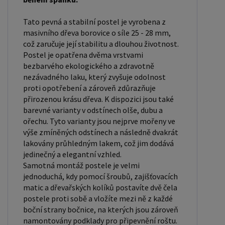
pohyblivostí. Rozměry postele 80x200 cm a
90x200 cm jsou obecně považovány za standardní
Tato pevná a stabilní postel je vyrobena z
masivního dřeva borovice o síle 25 - 28 mm,
pro jednolůžko. Tyto rozměry postele jsou ideální
což zaručuje její stabilitu a dlouhou životnost.
pro jednotlivce a najdou uplatnění v ložnici,
Postel je opatřena dvěma vrstvami
studentském pokoji, pokoji pro hosty a dalších
bezbarvého ekologického a zdravotně
pokojích. Námi nabízené postele, lze doplnit
nezávadného laku, který zvyšuje odolnost
matrací, nočními stolky, komodou, skříní i úložným
proti opotřebení a zároveň zdůrazňuje
přirozenou krásu dřeva. K dispozici jsou také
prostorem. Postele o rozměru 120x200 cm a
barevné varianty v odstínech olše, dubu a
140x200 cm jsou považovány za velmi komfortní
ořechu. Tyto varianty jsou nejprve mořeny ve
jednolůžka. Tento rozměr postele je ideální pro
výše zmíněných odstínech a následně dvakrát
jednotlivce, kteří hledají více prostoru než
lakovány průhledným lakem, což jim dodává
jedinečný a elegantní vzhled.
standardní jednolůžko nabízí. Rozměry postele
Samotná montáž postele je velmi
160x200 cm a 180x200 cm jsou považovány za
jednoduchá, kdy pomocí šroubů, zajišťovacích
standardní pro dvoulůžkovou postel. Před
matic a dřevařských kolíků postavíte dvě čela
nákupem postele se ujistěte, že máte dostatek
postele proti sobě a vložíte mezi ně z každé
boční strany bočnice, na kterých jsou zároveň
místa ve své ložnici. Materiál postele: Masiv
namontovány podklady pro připevnění roštu.
borovice je typ dřeva, který je známý svou dobrou