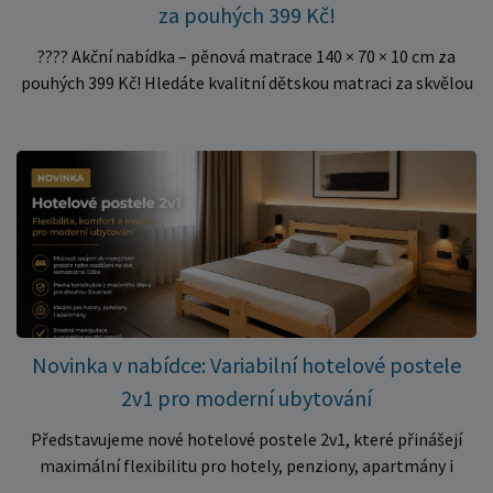
za pouhých 399 Kč!
???? Akční nabídka – pěnová matrace 140 × 70 × 10 cm za
pouhých 399 Kč! Hledáte kvalitní dětskou matraci za skvělou
cenu? Právě teď můžete pořídit pěnovou matraci 140 × 70 ×
10 cm za neuvěřitelných 399 Kč. ✅ Rozměr: 140 × 70 × 10 cm
✅ Pohodlné pěnové jádro pro komfortní spánek dítěte ✅
Skvělá volba do dětských postýlek ✅ Výjimečně výhodná cena
– jen 399 Kč Využijte této mimořádné nabídky a pořiďte
kvalitní matraci za cenu, která patří k nejvýhodnějším na
trhu. Akce platí pouze do vyprodání zásob. Nakupujte chytře a
ušetřete!
Novinka v nabídce: Variabilní hotelové postele
2v1 pro moderní ubytování
Představujeme nové hotelové postele 2v1, které přinášejí
maximální flexibilitu pro hotely, penziony, apartmány i
ubytovny. Díky chytrému řešení lze během několika okamžiků