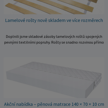
Lamelové rošty nově skladem ve více rozměrech
Doplnili jsme skladové zásoby lamelových roštů spojených
pevnými textilními popruhy. Rošty se snadno rozvinou přímo
do rámu postele a poskytují matraci stabilní a rovnoměrnou
oporu. K dispozici jsou ve více rozměrech pro jednolůžkové i
dvoulůžkové postele. Aktuálně máme skladem velké
množství kusů, proto můžeme objednávky rychle expedovat.
Vyberte si vhodný rozměr a dopřejte své matraci kvalitní
podklad za výhodnou cenu.
Akční nabídka – pěnová matrace 140 × 70 × 10 cm