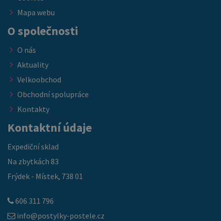
Mapa webu
O společnosti
O nás
Aktuality
Velkoobchod
Obchodní spolupráce
Kontakty
Kontaktní údaje
Expediční sklad
Na zbytkách 83
Frýdek - Místek, 738 01
606 311 796
info@postylky-postele.cz