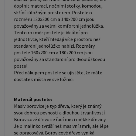
podklad pod matraci. Laťkový rošt se skládá z
doplnit matrací, nočními stolky, komodou,
skříní i úložným prostorem. Postele o
dřevěných lišt, které jsou spojeny textilií. Rošt
rozměru 120x200 cm a 140x200 cm jsou
poskytuje dobrou podporu těla, cirkulaci vzduchu a
považovány za velmi komfortní jednolůžka.
odvádění vlhkosti. Rošt postele je tvořen 12
Tento rozměr postele je ideální pro
příčkami, které jsou spojeny textilií, příčky roštu
jednotlivce, kteří hledají více prostoru než
standardní jednolůžko nabízí. Rozměry
jsou z masivu borovice. Mezery mezi příčkami jsou
postele 160x200 cm a 180x200 cm jsou
cca 11 cm. Zpracování - lakovaná postel: Lakované
považovány za standardní pro dvoulůžkovou
postele jsou oblíbené pro svůj elegantní vzhled a
postel.
odolnost. Lakovaný povrch je hladký, snadno se
Před nákupem postele se ujistěte, že máte
dostatek místa ve své ložnici.
čistí a je odolný vůči poškrábání a opotřebení. Je
však důležité mít na paměti, že bílá barva je
zvláště citlivá na nežádoucí vnější faktory, jako je
Materiál postele:
sluneční záření. Dlouhodobé vystavení postele
Masiv borovice je typ dřeva, který je známý
těmto podmínkám může způsobit vizuální změny
svou dobrou pevností a dlouhou trvanlivostí.
Borovicové dřevo se řadí mezi měkké dřeviny.
v podobě zabarvení. Máte zájem o velkoobchodní
Je o malinko tvrdší než masivní smrk, ale lépe
spolupráci? Nebo chcete získat zajímavou cenovou
se opracovává. Borovicové dřevo vyniká