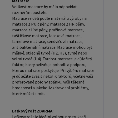
Matrace:
Velikost matrace by měla odpovídat
rozměrům postele.
Matrace se dělí podle materiálu výroby na
matrace z PUR pěny, matrace z HR pěny,
matrace z líné pěny, pružinové matrace,
taštičkové matrace, latexové matrace,
lamelové matrace, sendvičové matrace,
antibakteriální matrace. Matrace mohou být
měkké, středně tvrdé (H2, H3), tvrdé nebo
velmi tvrdé (H4). Tvrdost matrace je důležitý
faktor, který ovlivňuje pohodlí a podporu,
kterou matrace poskytuje. Při výběru matrace
je důležité zvážit několik faktorů, včetně vaší
preferované polohy spánku, vaší tělesné
hmotnosti a jakékoliv zdravotní problémy,
které můžete mít.
Laťkový rošt ZDARMA:
Laťkový rošt je ideální volbou pro ty, kteří