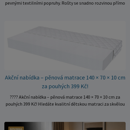
pevnými textilními popruhy. Rošty se snadno rozvinou přímo
do rámu postele a poskytují matraci stabilní a rovnoměrnou
oporu. K dispozici jsou ve více rozměrech pro jednolůžkové i
dvoulůžkové postele. Aktuálně máme skladem velké
množství kusů, proto můžeme objednávky rychle expedovat.
Vyberte si vhodný rozměr a dopřejte své matraci kvalitní
podklad za výhodnou cenu.
Akční nabídka – pěnová matrace 140 × 70 × 10 cm
za pouhých 399 Kč!
???? Akční nabídka – pěnová matrace 140 × 70 × 10 cm za
pouhých 399 Kč! Hledáte kvalitní dětskou matraci za skvělou
cenu? Právě teď můžete pořídit pěnovou matraci 140 × 70 ×
10 cm za neuvěřitelných 399 Kč. ✅ Rozměr: 140 × 70 × 10 cm
✅ Pohodlné pěnové jádro pro komfortní spánek dítěte ✅