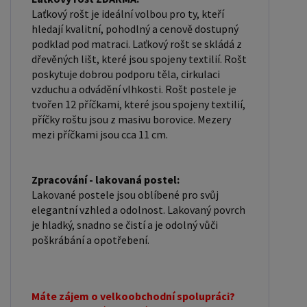
Laťkový rošt je ideální volbou pro ty, kteří
hledají kvalitní, pohodlný a cenově dostupný
podklad pod matraci. Laťkový rošt se skládá z
dřevěných lišt, které jsou spojeny textilií. Rošt
poskytuje dobrou podporu těla, cirkulaci
vzduchu a odvádění vlhkosti. Rošt postele je
tvořen 12 příčkami, které jsou spojeny textilií,
příčky roštu jsou z masivu borovice. Mezery
mezi příčkami jsou cca 11 cm.
Zpracování - lakovaná postel:
Lakované postele jsou oblíbené pro svůj
elegantní vzhled a odolnost. Lakovaný povrch
je hladký, snadno se čistí a je odolný vůči
poškrábání a opotřebení.
Máte zájem o velkoobchodní spolupráci?