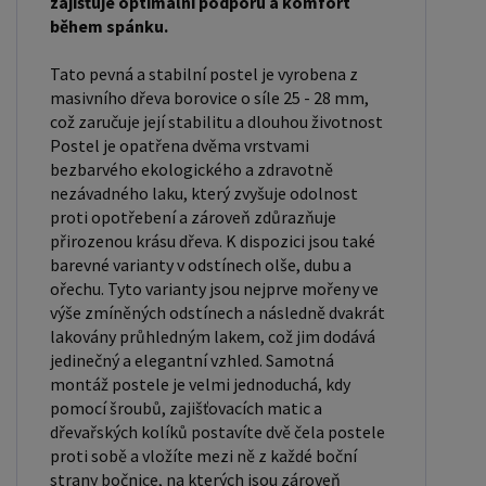
zajišťuje optimální podporu a komfort
90x200 cm jsou obecně považovány za standardní
během spánku.
pro jednolůžko. Tyto rozměry postele jsou ideální
Tato pevná a stabilní postel je vyrobena z
pro jednotlivce a najdou uplatnění v ložnici,
masivního dřeva borovice o síle 25 - 28 mm,
studentském pokoji, pokoji pro hosty a dalších
což zaručuje její stabilitu a dlouhou životnost
pokojích. Námi nabízené postele, lze doplnit
Postel je opatřena dvěma vrstvami
bezbarvého ekologického a zdravotně
matrací, nočními stolky, komodou, skříní i úložným
nezávadného laku, který zvyšuje odolnost
prostorem. Postele o rozměru 120x200 cm a
proti opotřebení a zároveň zdůrazňuje
140x200 cm jsou považovány za velmi komfortní
přirozenou krásu dřeva. K dispozici jsou také
jednolůžka. Tento rozměr postele je ideální pro
barevné varianty v odstínech olše, dubu a
ořechu. Tyto varianty jsou nejprve mořeny ve
jednotlivce, kteří hledají více prostoru než
výše zmíněných odstínech a následně dvakrát
standardní jednolůžko nabízí. Rozměry postele
lakovány průhledným lakem, což jim dodává
160x200 cm a 180x200 cm jsou považovány za
jedinečný a elegantní vzhled. Samotná
standardní pro dvoulůžkovou postel. Před
montáž postele je velmi jednoduchá, kdy
nákupem postele se ujistěte, že máte dostatek
pomocí šroubů, zajišťovacích matic a
dřevařských kolíků postavíte dvě čela postele
místa ve své ložnici. Materiál postele: Masiv
proti sobě a vložíte mezi ně z každé boční
borovice je typ dřeva, který je známý svou dobrou
strany bočnice, na kterých jsou zároveň