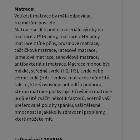
Matrace:
Velikost matrace by měla odpovídat
rozměrům postele.
Matrace se dělí podle materiálu výroby na
matrace z PUR pěny, matrace z HR pěny,
matrace z líné pěny, pružinové matrace,
taštičkové matrace, latexové matrace,
lamelové matrace, sendvičové matrace,
antibakteriální matrace. Matrace mohou být
měkké, středně tvrdé (H2, H3), tvrdé nebo
velmi tvrdé (H4). Tvrdost matrace je důležitý
faktor, který ovlivňuje pohodlí a podporu,
kterou matrace poskytuje. Při výběru matrace
je důležité zvážit několik faktorů, včetně vaší
preferované polohy spánku, vaší tělesné
hmotnosti a jakékoliv zdravotní problémy,
které můžete mít.
Laťkový rošt ZDARMA: