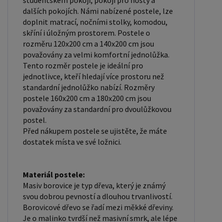
studentském pokoji, pokoji pro hosty a
podklad pod matraci. Laťkový rošt se skládá z
dalších pokojích. Námi nabízené postele, lze
dřevěných lišt, které jsou spojeny textilií. Rošt
doplnit matrací, nočními stolky, komodou,
poskytuje dobrou podporu těla, cirkulaci vzduchu a
skříní i úložným prostorem. Postele o
odvádění vlhkosti. Rošt postele je tvořen 12
rozměru 120x200 cm a 140x200 cm jsou
příčkami, které jsou spojeny textilií, příčky roštu
považovány za velmi komfortní jednolůžka.
Tento rozměr postele je ideální pro
jsou z masivu borovice. Mezery mezi příčkami jsou
jednotlivce, kteří hledají více prostoru než
cca 11 cm. Zpracování - lakovaná postel: Lakované
standardní jednolůžko nabízí. Rozměry
postele jsou oblíbené pro svůj elegantní vzhled a
postele 160x200 cm a 180x200 cm jsou
odolnost. Lakovaný povrch je hladký, snadno se
považovány za standardní pro dvoulůžkovou
postel.
čistí a je odolný vůči poškrábání a opotřebení.
Před nákupem postele se ujistěte, že máte
Máte zájem o velkoobchodní spolupráci? Nebo
dostatek místa ve své ložnici.
chcete získat zajímavou cenovou nabídku na větší
množství našich produktů? Obchodníkům a
Materiál postele:
firmám, nabízíme možnost nákupu na
Masiv borovice je typ dřeva, který je známý
velkoobchodní ceny. Zašlete poptávku na
svou dobrou pevností a dlouhou trvanlivostí.
ondera@seznam.cz, velice rádi se Vám budeme
Borovicové dřevo se řadí mezi měkké dřeviny.
věnovat. Popřípadě se zaregistrujte se ( "
Je o malinko tvrdší než masivní smrk, ale lépe