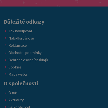
nebo ubytovacích kapacit. ➡️ Nabídka platí do vyprodání
skladových zásob.
Důležité odkazy
Jak nakupovat
Nabídka výnosu
Reklamace
Obchodní podmínky
Ochrana osobních údajů
Cookies
Mapa webu
O společnosti
O nás
Aktuality
Velkoobchod