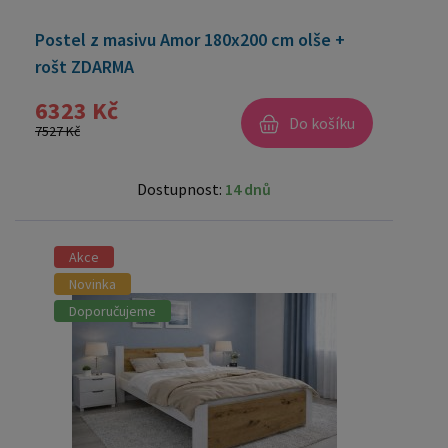
Postel z masivu Amor 180x200 cm olše +
rošt ZDARMA
6323 Kč
Do košíku
7527 Kč
Dostupnost:
14 dnů
Akce
Novinka
Doporučujeme