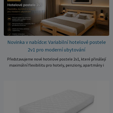
Skvělá volba do dětských postýlek ✅ Výjimečně výhodná cena
– jen 399 Kč Využijte této mimořádné nabídky a pořiďte
kvalitní matraci za cenu, která patří k nejvýhodnějším na
trhu. Akce platí pouze do vyprodání zásob. Nakupujte chytře a
ušetřete!
Novinka v nabídce: Variabilní hotelové postele
2v1 pro moderní ubytování
Představujeme nové hotelové postele 2v1, které přinášejí
maximální flexibilitu pro hotely, penziony, apartmány i
ubytovny. Díky chytrému řešení lze během několika okamžiků
vytvořit prostorné manželské lůžko, nebo postele rozdělit
na dvě samostatná jednolůžka podle aktuálních potřeb
hostů. Praktické řešení pro každé ubytování Hotelové
postele jsou navrženy s důrazem na vysokou odolnost,
stabilitu a dlouhou životnost. Robustní konstrukce z
kvalitního masivního dřeva zajistí spolehlivé používání i při