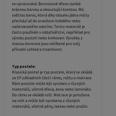
UŽIVATEL " - v horní liště ), vyplníte osobní údaje a
se opracovává. Borovicové dřevo vyniká
krásnou barvou a okouzlující kresbou. Má
zakliknete " MÁME ZÁJEM O VELKOOBCHODNÍ
světlou barvu, která díky obsahu jádra místy
SPOLUPRÁCI " a zadáte fakturační údaje. Po jejich
přechází až do oranžovo hnědého nebo
kontrole, Vám bude povolen přístup do
načervenalého odstínu. Tento materiál je
velkoobchodu.
často používán v nábytkářství, například pro
výrobu postelí nebo knihoven. Výrobky z
masivu borovice jsou oblíbené pro svůj
přírodní vzhled a trvanlivost.
Typ postele:
Klasická postel je typ postele, který se skládá
ze tří základních částí: rámu, roštu a matrace.
Rám postele může být vyroben z různých
materiálů, včetně dřeva, kovu nebo laminátu.
Do rámu se vkládá rošt. Matrace je položena
na rošt a může být vyrobena z různých
materiálů, včetně pěny, latexu nebo pružin.