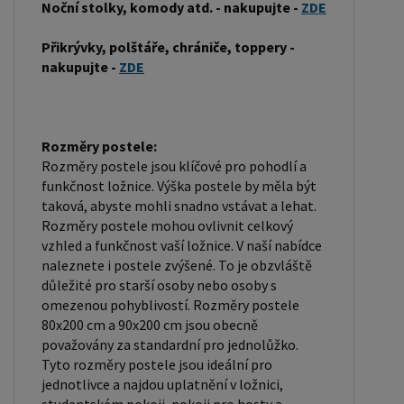
Noční stolky, komody atd. - nakupujte -
ZDE
latexu nebo pružin. Matrace: Velikost matrace by
měla odpovídat rozměrům postele. Matrace se
Přikrývky, polštáře, chrániče, toppery -
dělí podle materiálu výroby na matrace z PUR
nakupujte -
ZDE
pěny, matrace z HR pěny, matrace z líné pěny,
pružinové matrace, taštičkové matrace, latexové
matrace, lamelové matrace, sendvičové matrace,
Rozměry postele:
antibakteriální matrace. Matrace mohou být
Rozměry postele jsou klíčové pro pohodlí a
funkčnost ložnice. Výška postele by měla být
měkké, středně tvrdé (H2, H3), tvrdé nebo velmi
taková, abyste mohli snadno vstávat a lehat.
tvrdé (H4). Tvrdost matrace je důležitý faktor,
Rozměry postele mohou ovlivnit celkový
který ovlivňuje pohodlí a podporu, kterou matrace
vzhled a funkčnost vaší ložnice. V naší nabídce
poskytuje. Při výběru matrace je důležité zvážit
naleznete i postele zvýšené. To je obzvláště
několik faktorů, včetně vaší preferované polohy
důležité pro starší osoby nebo osoby s
omezenou pohyblivostí. Rozměry postele
spánku, vaší tělesné hmotnosti a jakékoliv
80x200 cm a 90x200 cm jsou obecně
zdravotní problémy, které můžete mít. Laťkový
považovány za standardní pro jednolůžko.
rošt ZDARMA: Laťkový rošt je ideální volbou pro ty,
Tyto rozměry postele jsou ideální pro
kteří hledají kvalitní, pohodlný a cenově dostupný
jednotlivce a najdou uplatnění v ložnici,