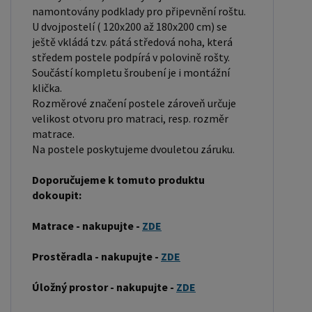
pevností a dlouhou trvanlivostí. Borovicové dřevo
namontovány podklady pro připevnění roštu.
se řadí mezi měkké dřeviny. Je o malinko tvrdší
U dvojpostelí ( 120x200 až 180x200 cm) se
ještě vkládá tzv. pátá středová noha, která
než masivní smrk, ale lépe se opracovává.
středem postele podpírá v polovině rošty.
Borovicové dřevo vyniká krásnou barvou a
Součástí kompletu šroubení je i montážní
okouzlující kresbou. Má světlou barvu, která díky
klička.
obsahu jádra místy přechází až do oranžovo
Rozměrové značení postele zároveň určuje
hnědého nebo načervenalého odstínu. Tento
velikost otvoru pro matraci, resp. rozměr
matrace.
materiál je často používán v nábytkářství,
Na postele poskytujeme dvouletou záruku.
například pro výrobu postelí nebo knihoven.
Výrobky z masivu borovice jsou oblíbené pro svůj
Doporučujeme k tomuto produktu
přírodní vzhled a trvanlivost. Typ postele: Klasická
dokoupit:
postel je typ postele, který se skládá ze tří
Matrace - nakupujte -
ZDE
základních částí: rámu, roštu a matrace. Rám
postele může být vyroben z různých materiálů,
Prostěradla - nakupujte -
ZDE
včetně dřeva, kovu nebo laminátu. Do rámu se
vkládá rošt. Matrace je položena na rošt a může
Úložný prostor - nakupujte -
ZDE
být vyrobena z různých materiálů, včetně pěny,