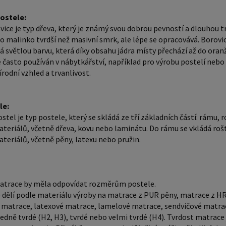
základní
postele:
být vyro
vice je typ dřeva, který je známý svou dobrou pevností a dlouhou t
laminátu
e o malinko tvrdší než masivní smrk, ale lépe se opracovává. Borovi
rošt a m
á světlou barvu, která díky obsahu jádra místy přechází až do or
latexu nebo pružin. Mat
e často používán v nábytkářství, například pro výrobu postelí nebo
írodní vzhled a trvanlivost.
odpovída
materiál
matrace 
le:
latexové
ostel je typ postele, který se skládá ze tří základních částí: rámu
teriálů, včetně dřeva, kovu nebo laminátu. Do rámu se vkládá rošt
antibakt
teriálů, včetně pěny, latexu nebo pružin.
tvrdé (H
je důlež
matrace 
několik 
atrace by měla odpovídat rozměrům postele.
 dělí podle materiálu výroby na matrace z PUR pěny, matrace z HR
tělesné 
 matrace, latexové matrace, lamelové matrace, sendvičové matra
můžete mít. Laťkový rošt ZDARMA: Laťk
edně tvrdé (H2, H3), tvrdé nebo velmi tvrdé (H4). Tvrdost matrace j
volbou pr