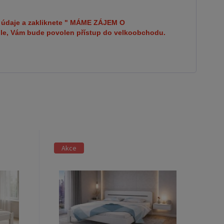
ní údaje. Po jejich kontrole, Vám bude povolen
do velkoobchodu.
bní údaje a zakliknete " MÁME ZÁJEM O
le, Vám bude povolen přístup do velkoobchodu.
Akce