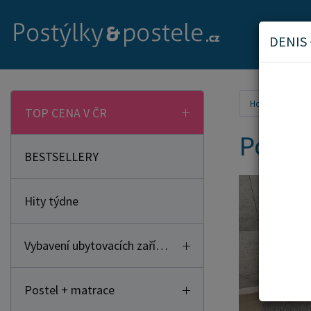
DENIS
Home
Pos
TOP CENA V ČR
Poste
BESTSELLERY
Hity týdne
Vybavení ubytovacích zařízení
Postel + matrace