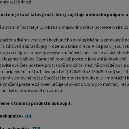
iantu ještě dnes!
tomuto produktu
Prostěradla - na
ostele je také laťový rošt, který zajišťuje optimální podporu
- ZDE Noční stolky, komody atd. - nakupujte - ZDE Přikrývky,
a stabilní postel je vyrobena z masivního dřeva borovice o síle 25 
polštáře, 
postele:
opatřena dvěma vrstvami bezbarvého ekologického a zdravotně nez
funkčnos
 a zároveň zdůrazňuje přirozenou krásu dřeva. K dispozici jsou tak
mohli sn
nty jsou nejprve mořeny ve výše zmíněných odstínech a následně 
a elegantní vzhled. Samotná montáž postele je velmi jednoduchá, 
ovlivnit 
tavíte dvě čela postele proti sobě a vložíte mezi ně z každé bočn
nabídce 
ro připevnění roštu. U dvojpostelí ( 120x200 až 180x200 cm) se ješ
pro star
dpírá v polovině rošty. Součástí kompletu šroubení je i montážní k
Rozměry
značení postele zároveň určuje velikost otvoru pro matraci, res
považová
 poskytujeme dvouletou záruku.
postele 
eme k tomuto produktu dokoupit:
ložnici,
pokojích
 nakupujte -
ZDE
stolky, 
la - nakupujte -
ZDE