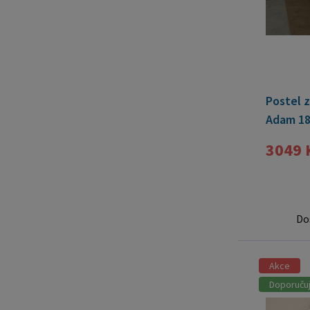
Postel z
Adam 18
ZDARMA
3049 
Do
Akce
Doporuču