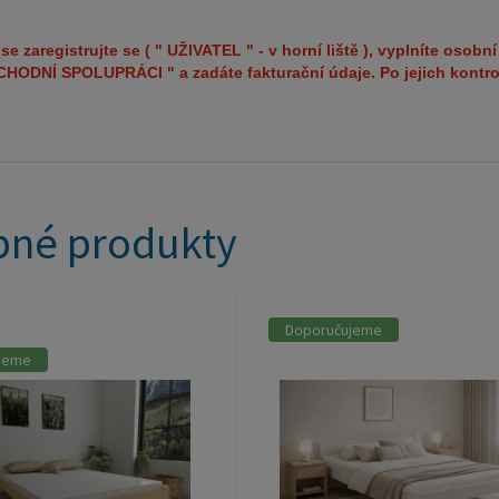
fakturač
přístup 
se zaregistrujte se ( " UŽIVATEL " - v horní liště ), vyplníte oso
ODNÍ SPOLUPRÁCI " a zadáte fakturační údaje. Po jejich kontro
né produkty
Doporučujeme
jeme