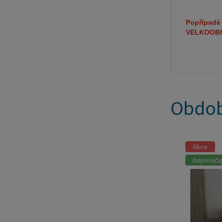
Popřípadě 
VELKOOBCH
Obdob
Akce
Doporuču