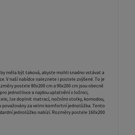
 120x200 cm a 140x200 cm jsou považovány za velmi
í jednolůžka. Tento rozměr postele je ideální pro
ce, kteří hledají více prostoru než standardní
ko nabízí. Rozměry postele 160x200 cm a 180x200
považovány za standardní pro dvoulůžkovou postel.
upem postele se ujistěte, že máte dostatek místa
v borovice je typ dřeva,
 známý svou dobrou pevností a dlouhou trvanlivostí.
vé dřevo se řadí mezi měkké dřeviny. Je o malinko
 by měla být taková, abyste mohli snadno vstávat a
ež masivní smrk, ale lépe se opracovává. Borovicové
e. V naší nabídce naleznete i postele zvýšené. To je
niká krásnou barvou a okouzlující kresbou. Má
ozměry postele 80x200 cm a 90x200 cm jsou obecně
barvu, která díky obsahu jádra místy přechází až do
ro jednotlivce a najdou uplatnění v ložnici,
o hnědého nebo načervenalého odstínu. Tento
ele, lze doplnit matrací, nočními stolky, komodou,
u považovány za velmi komfortní jednolůžka. Tento
 je často používán v nábytkářství, například pro
tandardní jednolůžko nabízí. Rozměry postele 160x200
ostelí nebo knihoven. Výrobky z masivu borovice jsou
o svůj přírodní vzhled a trvanlivost. Typ postele:
postel je typ postele, který se skládá ze tří