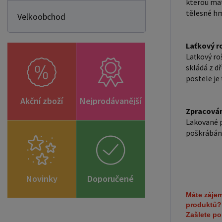
kterou mat
tělesné hm
Velkoobchod
Laťkový r
Laťkový roš
skládá z dř
postele je 
Akční zboží
Nejprodávanější
Zpracován
Lakované p
poškrábání
Novinky
Doporučené
zboží
Máte zájem
produktů
Zašlete p