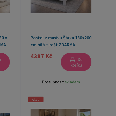
80 x
Postel z masivu Šárka 180x200
RMA
cm bílá + rošt ZDARMA
4387 Kč
o
Do
u
košíku
Dostupnost:
skladem
Akce