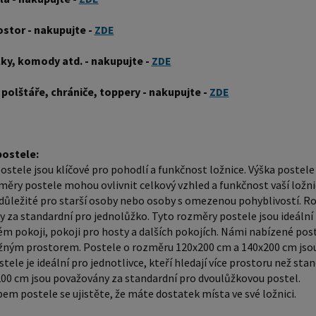
rozměru
komfortn
ostor - nakupujte -
ZDE
jednotliv
jednolůž
lky, komody atd. - nakupujte -
ZDE
cm jsou 
 polštáře, chrániče, toppery - nakupujte -
ZDE
Před nák
ve své ložnici. Materiál postele: Masi
který je
Borovico
ostele:
stele jsou klíčové pro pohodlí a funkčnost ložnice. Výška postele
tvrdší n
měry postele mohou ovlivnit celkový vzhled a funkčnost vaší ložnic
dřevo vy
důležité pro starší osoby nebo osoby s omezenou pohyblivostí. R
světlou 
 za standardní pro jednolůžko. Tyto rozměry postele jsou ideální p
oranžov
m pokoji, pokoji pro hosty a dalších pokojích. Námi nabízené post
ložným prostorem. Postele o rozměru 120x200 cm a 140x200 cm jso
materiál
tele je ideální pro jednotlivce, kteří hledají více prostoru než s
výrobu p
00 cm jsou považovány za standardní pro dvoulůžkovou postel.
oblíbené pr
em postele se ujistěte, že máte dostatek místa ve své ložnici.
Klasická 