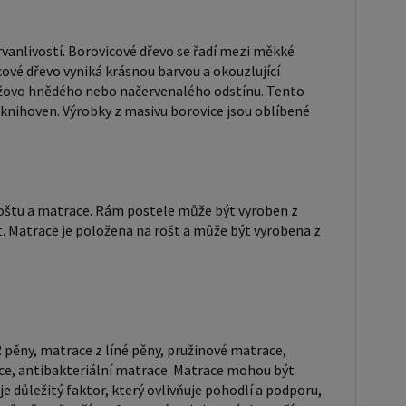
ch částí: rámu, roštu a matrace. Rám postele může
ben z různých materiálů, včetně dřeva, kovu nebo
rvanlivostí. Borovicové dřevo se řadí mezi měkké
. Do rámu se vkládá rošt. Matrace je položena na
cové dřevo vyniká krásnou barvou a okouzlující
ůže být vyrobena z různých materiálů, včetně pěny,
anžovo hnědého nebo načervenalého odstínu. Tento
race: Velikost matrace by měla
 knihoven. Výrobky z masivu borovice jsou oblíbené
t rozměrům postele. Matrace se dělí podle
u výroby na matrace z PUR pěny, matrace z HR pěny,
z líné pěny, pružinové matrace, taštičkové matrace,
 matrace, lamelové matrace, sendvičové matrace,
, roštu a matrace. Rám postele může být vyroben z
. Matrace je položena na rošt a může být vyrobena z
eriální matrace. Matrace mohou být měkké, středně
2, H3), tvrdé nebo velmi tvrdé (H4). Tvrdost matrace
itý faktor, který ovlivňuje pohodlí a podporu, kterou
poskytuje. Při výběru matrace je důležité zvážit
faktorů, včetně vaší preferované polohy spánku, vaší
 pěny, matrace z líné pěny, pružinové matrace,
hmotnosti a jakékoliv zdravotní problémy, které
ce, antibakteriální matrace. Matrace mohou být
ový rošt je ideální
e důležitý faktor, který ovlivňuje pohodlí a podporu,
o ty, kteří hledají kvalitní, pohodlný a cenově