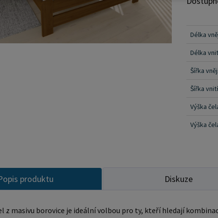
Dostupn
vrstvam
laku, kt
zdůrazňu
Délka vně
barevné 
Délka vnit
varianty
následně
Šířka vněj
dodává j
Šířka vnit
postele 
Výška čel
zajišťov
postele 
Výška čel
bočnice,
připevně
ještě vk
podpírá 
Popis produktu
Diskuze
montážní
velikost
l z masivu borovice je ideální volbou pro ty, kteří hledají kombina
postele pos