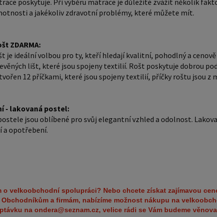
race poskytuje. Při výběru matrace je důležité zvážit několik fakt
dostupný
otnosti a jakékoliv zdravotní problémy, které můžete mít.
dřevěných
dobrou p
ošt ZDARMA:
Rošt post
t je ideální volbou pro ty, kteří hledají kvalitní, pohodlný a ceno
příčky r
evěných lišt, které jsou spojeny textilií. Rošt poskytuje dobrou po
jsou cca 11 cm. Zpracování - 
tvořen 12 příčkami, které jsou spojeny textilií, příčky roštu jsou 
postele 
Lakovaný
í - lakovaná postel:
poškrábání a opot
ostele jsou oblíbené pro svůj elegantní vzhled a odolnost. Lakovaný
spoluprá
 a opotřebení.
na větší
nabízíme
poptávk
věnovat. Popřípadě se zaregistrujte se ( " UŽIVATEL " 
 o velkoobchodní spolupráci? Nebo chcete získat zajímavou cen
horní li
?
Obchodníkům a firmám, nabízíme možnost nákupu na velkoobch
ZÁJEM O
optávku na ondera@seznam.cz, velice rádi se Vám budeme věnova