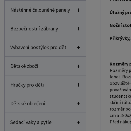
Nástěnné čalouněné panely
Úložný pr
Noční sto
Bezpečnostní zábrany
Přikrývky,
Vybavení postýlek pro děti
Rozměry p
Dětské zboží
Rozměry po
lehat. Roz
obzvláště 
Hračky pro děti
považovány
studentské
skříní i ú
Dětské oblečení
rozměr pos
cm a 180x2
Sedací vaky a pytle
Před nákup