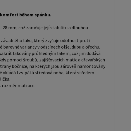
 dokoupit: Matrace - nakupujte - ZDE
kupujte - ZDE Úložný prostor - nakupujte
 a komfort během spánku.
- 28 mm, což zaručuje její stabilitu a dlouhou
chrániče, toppery - nakupujte - ZDE Rozměry
 Rozměry postele jsou klíčové pro pohodlí a
ávadného laku, který zvyšuje odolnost proti
t ložnice. Výška postele by měla být taková, abyste
é barevné varianty v odstínech olše, dubu a ořechu.
adno vstávat a lehat. Rozměry postele mohou
dvakrát lakovány průhledným lakem, což jim dodává
kdy pomocí šroubů, zajišťovacích matic a dřevařských
celkový vzhled a funkčnost vaší ložnice. V naší
í strany bočnice, na kterých jsou zároveň namontovány
naleznete i postele zvýšené. To je obzvláště důležité
tě vkládá tzv. pátá středová noha, která středem
ší osoby nebo osoby s omezenou pohyblivostí.
lička.
 postele 80x200 cm a 90x200 cm jsou obecně
p. rozměr matrace.
ny za standardní pro jednolůžko. Tyto rozměry
jsou ideální pro jednotlivce a najdou uplatnění v
 studentském pokoji, pokoji pro hosty a dalších
. Námi nabízené postele, lze doplnit matrací, nočními
komodou, skříní i úložným prostorem. Postele o