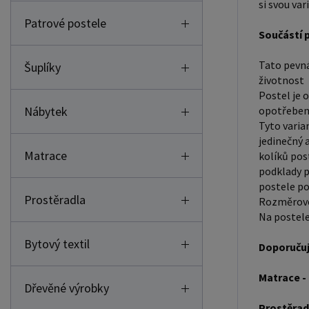
si svou var
Patrové postele
Součástí p
Tato pevná 
Šuplíky
životnost
Postel je 
Nábytek
opotřebení
Tyto varia
jedinečný 
Matrace
kolíků pos
podklady p
postele po
Prostěradla
Rozměrové 
Na postele
Bytový textil
Doporučuj
Matrace -
Dřevěné výrobky
Prostěrad