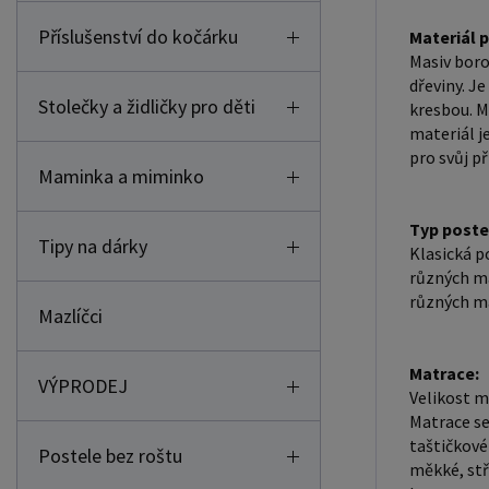
Příslušenství do kočárku
Materiál 
Masiv boro
dřeviny. J
Stolečky a židličky pro děti
kresbou. M
materiál j
pro svůj př
Maminka a miminko
Typ poste
Tipy na dárky
Klasická p
různých ma
různých ma
Mazlíčci
Matrace:
VÝPRODEJ
Velikost m
Matrace se
taštičkové
Postele bez roštu
měkké, stř