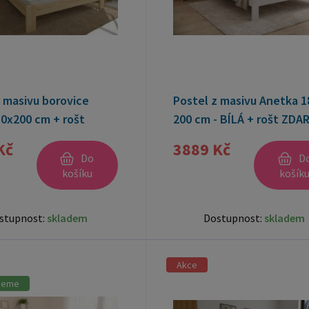
 masivu borovice
Postel z masivu Anetka 1
0x200 cm + rošt
200 cm - BÍLÁ + rošt ZDA
Kč
3889 Kč
Do
D
košíku
košík
stupnost:
skladem
Dostupnost:
skladem
Akce
jeme