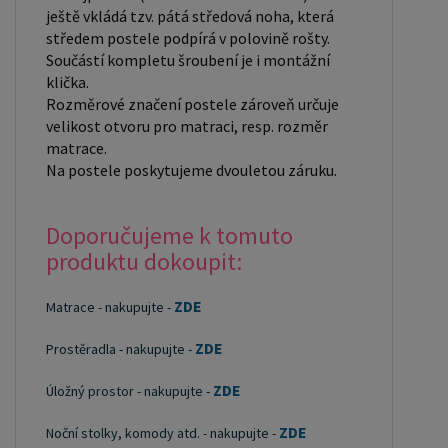
ještě vkládá tzv. pátá středová noha, která
než masivní smrk, ale lépe se opracovává.
středem postele podpírá v polovině rošty.
Borovicové dřevo vyniká krásnou barvou a
Součástí kompletu šroubení je i montážní
okouzlující kresbou. Má světlou barvu, která díky
klička.
obsahu jádra místy přechází až do oranžovo
Rozměrové značení postele zároveň určuje
hnědého nebo načervenalého odstínu. Tento
velikost otvoru pro matraci, resp. rozměr
matrace.
materiál je často používán v nábytkářství,
Na postele poskytujeme dvouletou záruku.
například pro výrobu postelí nebo knihoven.
Výrobky z masivu borovice jsou oblíbené pro svůj
Doporučujeme k tomuto
přírodní vzhled a trvanlivost. Typ postele: Klasická
produktu dokoupit:
postel je typ postele, který se skládá ze tří
základních částí: rámu, roštu a matrace. Rám
ZDE
Matrace - nakupujte -
postele může být vyroben z různých materiálů,
včetně dřeva, kovu nebo laminátu. Do rámu se
ZDE
Prostěradla - nakupujte -
vkládá rošt. Matrace je položena na rošt a může
ZDE
Úložný prostor - nakupujte -
být vyrobena z různých materiálů, včetně pěny,
latexu nebo pružin. Matrace: Velikost matrace by
ZDE
Noční stolky, komody atd. - nakupujte -