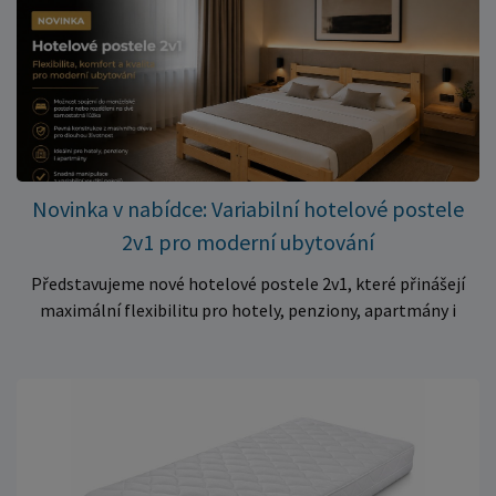
✅ Pohodlné pěnové jádro pro komfortní spánek dítěte ✅
Skvělá volba do dětských postýlek ✅ Výjimečně výhodná cena
– jen 399 Kč Využijte této mimořádné nabídky a pořiďte
kvalitní matraci za cenu, která patří k nejvýhodnějším na
trhu. Akce platí pouze do vyprodání zásob. Nakupujte chytře a
ušetřete!
Novinka v nabídce: Variabilní hotelové postele
2v1 pro moderní ubytování
Představujeme nové hotelové postele 2v1, které přinášejí
maximální flexibilitu pro hotely, penziony, apartmány i
ubytovny. Díky chytrému řešení lze během několika okamžiků
vytvořit prostorné manželské lůžko, nebo postele rozdělit
na dvě samostatná jednolůžka podle aktuálních potřeb
hostů. Praktické řešení pro každé ubytování Hotelové
postele jsou navrženy s důrazem na vysokou odolnost,
stabilitu a dlouhou životnost. Robustní konstrukce z