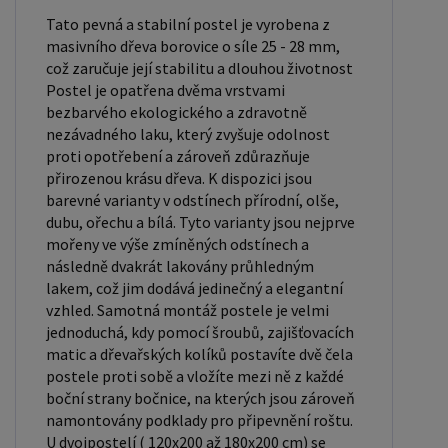
pro jednolůžko. Tyto rozměry postele jsou ideální
Tato pevná a stabilní postel je vyrobena z
pro jednotlivce a najdou uplatnění v ložnici,
masivního dřeva borovice o síle 25 - 28 mm,
studentském pokoji, pokoji pro hosty a dalších
což zaručuje její stabilitu a dlouhou životnost
pokojích. Námi nabízené postele, lze doplnit
Postel je opatřena dvěma vrstvami
bezbarvého ekologického a zdravotně
matrací, nočními stolky, komodou, skříní i úložným
nezávadného laku, který zvyšuje odolnost
prostorem. Postele o rozměru 120x200 cm a
proti opotřebení a zároveň zdůrazňuje
140x200 cm jsou považovány za velmi komfortní
přirozenou krásu dřeva. K dispozici jsou
jednolůžka. Tento rozměr postele je ideální pro
barevné varianty v odstínech přírodní, olše,
dubu, ořechu a bílá. Tyto varianty jsou nejprve
jednotlivce, kteří hledají více prostoru než
mořeny ve výše zmíněných odstínech a
standardní jednolůžko nabízí. Rozměry postele
následně dvakrát lakovány průhledným
160x200 cm a 180x200 cm jsou považovány za
lakem, což jim dodává jedinečný a elegantní
standardní pro dvoulůžkovou postel. Před
vzhled. Samotná montáž postele je velmi
nákupem postele se ujistěte, že máte dostatek
jednoduchá, kdy pomocí šroubů, zajišťovacích
matic a dřevařských kolíků postavíte dvě čela
místa ve své ložnici. Materiál postele: Masiv
postele proti sobě a vložíte mezi ně z každé
borovice je typ dřeva, který je známý svou dobrou
boční strany bočnice, na kterých jsou zároveň
pevností a dlouhou trvanlivostí. Borovicové dřevo
namontovány podklady pro připevnění roštu.
se řadí mezi měkké dřeviny. Je o malinko tvrdší
U dvojpostelí ( 120x200 až 180x200 cm) se