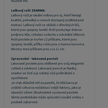
můžete mít.
Laťkový rošt ZDARMA:
Laťkový rošt je ideální volbou pro ty, kteří hledají
kvalitní, pohodlný a cenově dostupný podklad pod
matraci. Laťkový rošt se skládá z dřevěných lišt,
které jsou spojeny textilií. Rošt poskytuje dobrou
podporu těla, cirkulaci vzduchu a odvádění vlhkosti.
Rošt postele je tvořen 12 příčkami, které jsou
spojeny textilií, příčky roštu jsou z masivu borovice.
Mezery mezi příčkami jsou cca 11 cm.
Zpracování - lakovaná postel:
Lakované postele jsou oblíbené pro svůj elegantní
vzhled a odolnost. Lakovaný povrch je hladký,
snadno se čistí a je odolný vůči poškrábání a
opotřebení.
Je však důležité mít na paměti, že bílá barva je
zvláště citlivá na nežádoucí vnější faktory, jako je
sluneční záření. Dlouhodobé vystavení postele
těmto podmínkám může způsobit vizuální změny v
podobě zabarvení.