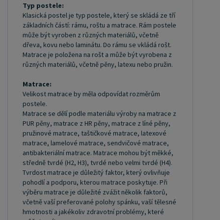
Typ postele:
na ondera@seznam.cz, velice rádi se Vám budeme
Klasická postel je typ postele, který se skládá ze tří
věnovat. Popřípadě se zaregistrujte se ( "
základních částí: rámu, roštu a matrace. Rám postele
může být vyroben z různých materiálů, včetně
UŽIVATEL " - v horní liště ), vyplníte osobní údaje a
dřeva, kovu nebo laminátu. Do rámu se vkládá rošt.
zakliknete " MÁME ZÁJEM O VELKOOBCHODNÍ
Matrace je položena na rošt a může být vyrobena z
SPOLUPRÁCI " a zadáte fakturační údaje. Po jejich
různých materiálů, včetně pěny, latexu nebo pružin.
kontrole, Vám bude povolen přístup do
Matrace:
velkoobchodu.
Velikost matrace by měla odpovídat rozměrům
postele.
Matrace se dělí podle materiálu výroby na matrace z
PUR pěny, matrace z HR pěny, matrace z líné pěny,
pružinové matrace, taštičkové matrace, latexové
matrace, lamelové matrace, sendvičové matrace,
antibakteriální matrace. Matrace mohou být měkké,
středně tvrdé (H2, H3), tvrdé nebo velmi tvrdé (H4).
Tvrdost matrace je důležitý faktor, který ovlivňuje
pohodlí a podporu, kterou matrace poskytuje. Při
výběru matrace je důležité zvážit několik faktorů,
včetně vaší preferované polohy spánku, vaší tělesné
hmotnosti a jakékoliv zdravotní problémy, které