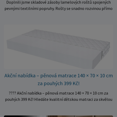
Doplnili jsme skladové zásoby lamelových roštů spojených
pevnými textilními popruhy. Rošty se snadno rozvinou přímo
do rámu postele a poskytují matraci stabilní a rovnoměrnou
oporu. K dispozici jsou ve více rozměrech pro jednolůžkové i
dvoulůžkové postele. Aktuálně máme skladem velké
množství kusů, proto můžeme objednávky rychle expedovat.
Vyberte si vhodný rozměr a dopřejte své matraci kvalitní
podklad za výhodnou cenu.
Akční nabídka – pěnová matrace 140 × 70 × 10 cm
za pouhých 399 Kč!
???? Akční nabídka – pěnová matrace 140 × 70 × 10 cm za
pouhých 399 Kč! Hledáte kvalitní dětskou matraci za skvělou
cenu? Právě teď můžete pořídit pěnovou matraci 140 × 70 ×
10 cm za neuvěřitelných 399 Kč. ✅ Rozměr: 140 × 70 × 10 cm