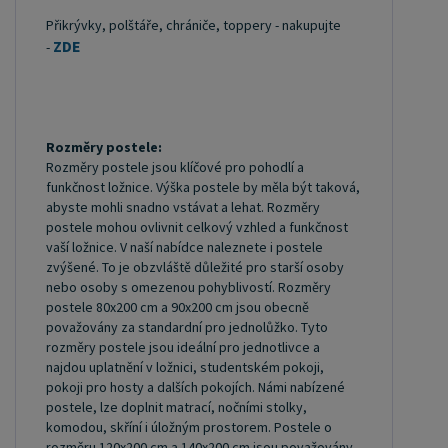
měla odpovídat rozměrům postele. Matrace se
Přikrývky, polštáře, chrániče, toppery - nakupujte
dělí podle materiálu výroby na matrace z PUR
ZDE
-
pěny, matrace z HR pěny, matrace z líné pěny,
pružinové matrace, taštičkové matrace, latexové
matrace, lamelové matrace, sendvičové matrace,
antibakteriální matrace. Matrace mohou být
Rozměry postele:
měkké, středně tvrdé (H2, H3), tvrdé nebo velmi
Rozměry postele jsou klíčové pro pohodlí a
funkčnost ložnice. Výška postele by měla být taková,
tvrdé (H4). Tvrdost matrace je důležitý faktor,
abyste mohli snadno vstávat a lehat. Rozměry
který ovlivňuje pohodlí a podporu, kterou matrace
postele mohou ovlivnit celkový vzhled a funkčnost
poskytuje. Při výběru matrace je důležité zvážit
vaší ložnice. V naší nabídce naleznete i postele
zvýšené. To je obzvláště důležité pro starší osoby
několik faktorů, včetně vaší preferované polohy
nebo osoby s omezenou pohyblivostí. Rozměry
spánku, vaší tělesné hmotnosti a jakékoliv
postele 80x200 cm a 90x200 cm jsou obecně
zdravotní problémy, které můžete mít. Laťkový
považovány za standardní pro jednolůžko. Tyto
rozměry postele jsou ideální pro jednotlivce a
rošt ZDARMA: Laťkový rošt je ideální volbou pro ty,
najdou uplatnění v ložnici, studentském pokoji,
kteří hledají kvalitní, pohodlný a cenově dostupný
pokoji pro hosty a dalších pokojích. Námi nabízené
podklad pod matraci. Laťkový rošt se skládá z
postele, lze doplnit matrací, nočními stolky,
komodou, skříní i úložným prostorem. Postele o
dřevěných lišt, které jsou spojeny textilií. Rošt
rozměru 120x200 cm a 140x200 cm jsou považovány