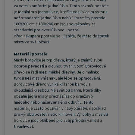
poskytuje dobrou podporu těla, cirkulaci vzduchu a
za velmi komfortní jednolůžka. Tento rozměr postele
odvádění vlhkosti. Rošt postele je tvořen 12
je ideální pro jednotlivce, kteří hledají více prostoru
než standardní jednolůžko nabízí. Rozměry postele
příčkami, které jsou spojeny textilií, příčky roštu
160x200 cm a 180x200 cm jsou považovány za
jsou z masivu borovice. Mezery mezi příčkami jsou
standardní pro dvoulůžkovou postel.
cca 11 cm. Zpracování - lakovaná postel: Lakované
Před nákupem postele se ujistěte, že máte dostatek
místa ve své ložnici.
postele jsou oblíbené pro svůj elegantní vzhled a
odolnost. Lakovaný povrch je hladký, snadno se
Materiál postele:
Masiv borovice je typ dřeva, který je známý svou
čistí a je odolný vůči poškrábání a opotřebení. Je
dobrou pevností a dlouhou trvanlivostí. Borovicové
však důležité mít na paměti, že bílá barva je
dřevo se řadí mezi měkké dřeviny. Je o malinko
zvláště citlivá na nežádoucí vnější faktory, jako je
tvrdší než masivní smrk, ale lépe se opracovává.
Borovicové dřevo vyniká krásnou barvou a
sluneční záření. Dlouhodobé vystavení postele
okouzlující kresbou. Má světlou barvu, která díky
těmto podmínkám může způsobit vizuální změny
obsahu jádra místy přechází až do oranžovo
v podobě zabarvení. Máte zájem o velkoobchodní
hnědého nebo načervenalého odstínu. Tento
materiál je často používán v nábytkářství, například
spolupráci? Nebo chcete získat zajímavou cenovou
pro výrobu postelí nebo knihoven. Výrobky z masivu
nabídku na větší množství našich produktů?
borovice jsou oblíbené pro svůj přírodní vzhled a
Obchodníkům a firmám, nabízíme možnost
trvanlivost.
nákupu na velkoobchodní ceny. Zašlete poptávku