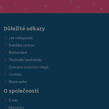
odesíláme ihned Pokud hledáte kvalitní matraci za skvělou
nábytkem, který ocení každý host.
cenu, právě teď je ideální příležitost doplnit vybavení ložnice
nebo ubytovacích kapacit. ➡️ Nabídka platí do vyprodání
skladových zásob.
Důležité odkazy
Jak nakupovat
Nabídka výnosu
Reklamace
Obchodní podmínky
Ochrana osobních údajů
Cookies
Mapa webu
O společnosti
O nás
Aktuality