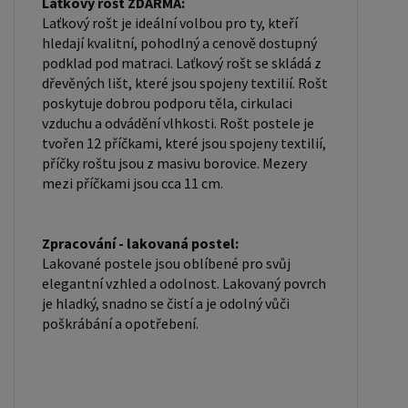
Laťkový rošt ZDARMA:
Laťkový rošt je ideální volbou pro ty, kteří
hledají kvalitní, pohodlný a cenově dostupný
podklad pod matraci. Laťkový rošt se skládá z
dřevěných lišt, které jsou spojeny textilií. Rošt
poskytuje dobrou podporu těla, cirkulaci
vzduchu a odvádění vlhkosti. Rošt postele je
tvořen 12 příčkami, které jsou spojeny textilií,
příčky roštu jsou z masivu borovice. Mezery
mezi příčkami jsou cca 11 cm.
Zpracování - lakovaná postel:
Lakované postele jsou oblíbené pro svůj
elegantní vzhled a odolnost. Lakovaný povrch
je hladký, snadno se čistí a je odolný vůči
poškrábání a opotřebení.