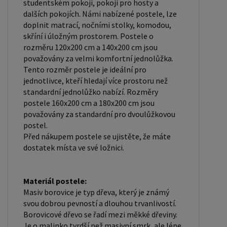
dřevěných lišt, které jsou spojeny textilií. Rošt
studentském pokoji, pokoji pro hosty a
dalších pokojích. Námi nabízené postele, lze
poskytuje dobrou podporu těla, cirkulaci vzduchu a
doplnit matrací, nočními stolky, komodou,
odvádění vlhkosti. Rošt postele je tvořen 12
skříní i úložným prostorem. Postele o
příčkami, které jsou spojeny textilií, příčky roštu
rozměru 120x200 cm a 140x200 cm jsou
jsou z masivu borovice. Mezery mezi příčkami jsou
považovány za velmi komfortní jednolůžka.
cca 11 cm. Zpracování - lakovaná postel: Lakované
Tento rozměr postele je ideální pro
jednotlivce, kteří hledají více prostoru než
postele jsou oblíbené pro svůj elegantní vzhled a
standardní jednolůžko nabízí. Rozměry
odolnost. Lakovaný povrch je hladký, snadno se
postele 160x200 cm a 180x200 cm jsou
čistí a je odolný vůči poškrábání a opotřebení.
považovány za standardní pro dvoulůžkovou
Máte zájem o velkoobchodní spolupráci? Nebo
postel.
Před nákupem postele se ujistěte, že máte
chcete získat zajímavou cenovou nabídku na větší
dostatek místa ve své ložnici.
množství našich produktů? Obchodníkům a
firmám, nabízíme možnost nákupu na
velkoobchodní ceny. Zašlete poptávku na
Materiál postele:
Masiv borovice je typ dřeva, který je známý
ondera@seznam.cz, velice rádi se Vám budeme
svou dobrou pevností a dlouhou trvanlivostí.
věnovat. Popřípadě se zaregistrujte se ( "
Borovicové dřevo se řadí mezi měkké dřeviny.
UŽIVATEL " - v horní liště ), vyplníte osobní údaje a
Je o malinko tvrdší než masivní smrk, ale lépe