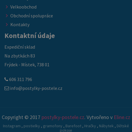
Velkoobchod
Obchodní spolupráce
Kontakty
Kontaktní údaje
Expediční sklad
Na zbytkách 83
Frýdek - Místek, 738 01
606 311 796
info@postylky-postele.cz
Copyright © 2017
postylky-postele.cz
. Vytvořeno v
Eline.cz
Instagram
,
postielky
,
gramofony
,
Barefoot
,
Hračky
,
Nábytek
,
Dětské
pokoje