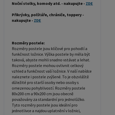
Noční stolky, komody atd. - nakupujte -
ZDE
měla odpovídat rozměrům postele. Matrace se
dělí podle materiálu výroby na matrace z PUR
Přikrývky, polštáře, chrániče, toppery -
pěny, matrace z HR pěny, matrace z líné pěny,
nakupujte -
ZDE
pružinové matrace, taštičkové matrace, latexové
matrace, lamelové matrace, sendvičové matrace,
antibakteriální matrace. Matrace mohou být
Rozměry postele:
měkké, středně tvrdé (H2, H3), tvrdé nebo velmi
Rozměry postele jsou klíčové pro pohodlí a
tvrdé (H4). Tvrdost matrace je důležitý faktor,
funkčnost ložnice. Výška postele by měla být
taková, abyste mohli snadno vstávat a lehat.
který ovlivňuje pohodlí a podporu, kterou matrace
Rozměry postele mohou ovlivnit celkový
poskytuje. Při výběru matrace je důležité zvážit
vzhled a funkčnost vaší ložnice. V naší nabídce
několik faktorů, včetně vaší preferované polohy
naleznete i postele zvýšené. To je obzvláště
spánku, vaší tělesné hmotnosti a jakékoliv
důležité pro starší osoby nebo osoby s
zdravotní problémy, které můžete mít. Laťkový
omezenou pohyblivostí. Rozměry postele
80x200 cm a 90x200 cm jsou obecně
rošt ZDARMA: Laťkový rošt je ideální volbou pro ty,
považovány za standardní pro jednolůžko.
kteří hledají kvalitní, pohodlný a cenově dostupný
Tyto rozměry postele jsou ideální pro
podklad pod matraci. Laťkový rošt se skládá z
jednotlivce a najdou uplatnění v ložnici,