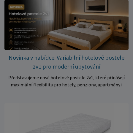
✅ Pohodlné pěnové jádro pro komfortní spánek dítěte ✅
Skvělá volba do dětských postýlek ✅ Výjimečně výhodná cena
– jen 399 Kč Využijte této mimořádné nabídky a pořiďte
kvalitní matraci za cenu, která patří k nejvýhodnějším na
trhu. Akce platí pouze do vyprodání zásob. Nakupujte chytře a
ušetřete!
Novinka v nabídce: Variabilní hotelové postele
2v1 pro moderní ubytování
Představujeme nové hotelové postele 2v1, které přinášejí
maximální flexibilitu pro hotely, penziony, apartmány i
ubytovny. Díky chytrému řešení lze během několika okamžiků
vytvořit prostorné manželské lůžko, nebo postele rozdělit
na dvě samostatná jednolůžka podle aktuálních potřeb
hostů. Praktické řešení pro každé ubytování Hotelové
postele jsou navrženy s důrazem na vysokou odolnost,
stabilitu a dlouhou životnost. Robustní konstrukce z