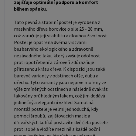
zajišťuje optimální podporu a komfort
pro jednolůžko. Tyto rozměry postele jsou ideální
během spánku.
pro jednotlivce a najdou uplatnění v ložnici,
Tato pevná a stabilní postel je vyrobena z
studentském pokoji, pokoji pro hosty a dalších
masivního dřeva borovice o síle 25 - 28 mm,
pokojích. Námi nabízené postele, lze doplnit
což zaručuje její stabilitu a dlouhou životnost.
matrací, nočními stolky, komodou, skříní i úložným
Postel je opatřena dvěma vrstvami
prostorem. Postele o rozměru 120x200 cm a
bezbarvého ekologického a zdravotně
nezávadného laku, který zvyšuje odolnost
140x200 cm jsou považovány za velmi komfortní
proti opotřebení a zároveň zdůrazňuje
jednolůžka. Tento rozměr postele je ideální pro
přirozenou krásu dřeva. K dispozici jsou také
jednotlivce, kteří hledají více prostoru než
barevné varianty v odstínech olše, dubu a
standardní jednolůžko nabízí. Rozměry postele
ořechu. Tyto varianty jsou nejprve mořeny ve
160x200 cm a 180x200 cm jsou považovány za
výše zmíněných odstínech a následně dvakrát
lakovány průhledným lakem, což jim dodává
standardní pro dvoulůžkovou postel. Před
jedinečný a elegantní vzhled. Samotná
nákupem postele se ujistěte, že máte dostatek
montáž postele je velmi jednoduchá, kdy
místa ve své ložnici. Materiál postele: Masiv
pomocí šroubů, zajišťovacích matic a
borovice je typ dřeva, který je známý svou dobrou
dřevařských kolíků postavíte dvě čela postele
proti sobě a vložíte mezi ně z každé boční
pevností a dlouhou trvanlivostí. Borovicové dřevo
strany bočnice, na kterých jsou zároveň