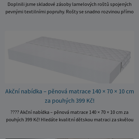
Doplnili jsme skladové zásoby lamelových roštů spojených
pevnými textilními popruhy. Rošty se snadno rozvinou přímo
do rámu postele a poskytují matraci stabilní a rovnoměrnou
oporu. K dispozici jsou ve více rozměrech pro jednolůžkové i
dvoulůžkové postele. Aktuálně máme skladem velké
množství kusů, proto můžeme objednávky rychle expedovat.
Vyberte si vhodný rozměr a dopřejte své matraci kvalitní
podklad za výhodnou cenu.
Akční nabídka – pěnová matrace 140 × 70 × 10 cm
za pouhých 399 Kč!
???? Akční nabídka – pěnová matrace 140 × 70 × 10 cm za
pouhých 399 Kč! Hledáte kvalitní dětskou matraci za skvělou
cenu? Právě teď můžete pořídit pěnovou matraci 140 × 70 ×
10 cm za neuvěřitelných 399 Kč. ✅ Rozměr: 140 × 70 × 10 cm