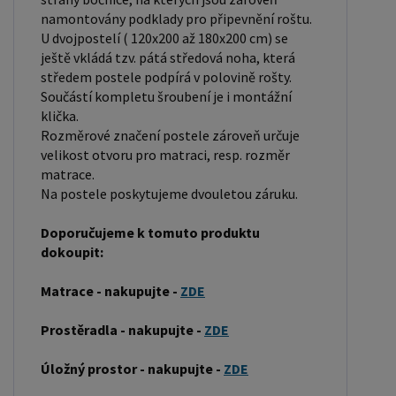
se řadí mezi měkké dřeviny. Je o malinko tvrdší
namontovány podklady pro připevnění roštu.
než masivní smrk, ale lépe se opracovává.
U dvojpostelí ( 120x200 až 180x200 cm) se
Borovicové dřevo vyniká krásnou barvou a
ještě vkládá tzv. pátá středová noha, která
středem postele podpírá v polovině rošty.
okouzlující kresbou. Má světlou barvu, která díky
Součástí kompletu šroubení je i montážní
obsahu jádra místy přechází až do oranžovo
klička.
hnědého nebo načervenalého odstínu. Tento
Rozměrové značení postele zároveň určuje
materiál je často používán v nábytkářství,
velikost otvoru pro matraci, resp. rozměr
například pro výrobu postelí nebo knihoven.
matrace.
Na postele poskytujeme dvouletou záruku.
Výrobky z masivu borovice jsou oblíbené pro svůj
přírodní vzhled a trvanlivost. Typ postele: Klasická
Doporučujeme k tomuto produktu
postel je typ postele, který se skládá ze tří
dokoupit:
základních částí: rámu, roštu a matrace. Rám
Matrace - nakupujte -
ZDE
postele může být vyroben z různých materiálů,
včetně dřeva, kovu nebo laminátu. Do rámu se
Prostěradla - nakupujte -
ZDE
vkládá rošt. Matrace je položena na rošt a může
být vyrobena z různých materiálů, včetně pěny,
Úložný prostor - nakupujte -
ZDE
latexu nebo pružin. Matrace: Velikost matrace by