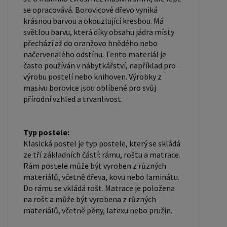
zakliknete " MÁME ZÁJEM O VELKOOBCHODNÍ
se opracovává. Borovicové dřevo vyniká
SPOLUPRÁCI " a zadáte fakturační údaje. Po jejich
krásnou barvou a okouzlující kresbou. Má
světlou barvu, která díky obsahu jádra místy
kontrole, Vám bude povolen přístup do
přechází až do oranžovo hnědého nebo
velkoobchodu.
načervenalého odstínu. Tento materiál je
často používán v nábytkářství, například pro
výrobu postelí nebo knihoven. Výrobky z
masivu borovice jsou oblíbené pro svůj
přírodní vzhled a trvanlivost.
Typ postele:
Klasická postel je typ postele, který se skládá
ze tří základních částí: rámu, roštu a matrace.
Rám postele může být vyroben z různých
materiálů, včetně dřeva, kovu nebo laminátu.
Do rámu se vkládá rošt. Matrace je položena
na rošt a může být vyrobena z různých
materiálů, včetně pěny, latexu nebo pružin.