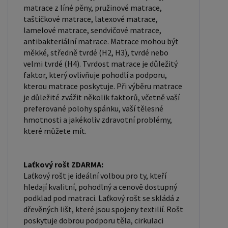
matrace z líné pěny, pružinové matrace,
taštičkové matrace, latexové matrace,
lamelové matrace, sendvičové matrace,
antibakteriální matrace. Matrace mohou být
měkké, středně tvrdé (H2, H3), tvrdé nebo
velmi tvrdé (H4). Tvrdost matrace je důležitý
faktor, který ovlivňuje pohodlí a podporu,
kterou matrace poskytuje. Při výběru matrace
je důležité zvážit několik faktorů, včetně vaší
preferované polohy spánku, vaší tělesné
hmotnosti a jakékoliv zdravotní problémy,
které můžete mít.
Laťkový rošt ZDARMA:
Laťkový rošt je ideální volbou pro ty, kteří
hledají kvalitní, pohodlný a cenově dostupný
podklad pod matraci. Laťkový rošt se skládá z
dřevěných lišt, které jsou spojeny textilií. Rošt
poskytuje dobrou podporu těla, cirkulaci