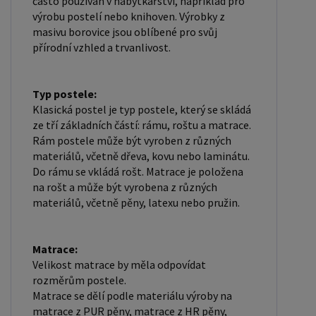
často používán v nábytkářství, například pro
SPOLUPRÁCI " a zadáte fakturační údaje. Po jejich
výrobu postelí nebo knihoven. Výrobky z
masivu borovice jsou oblíbené pro svůj
kontrole, Vám bude povolen přístup do
přírodní vzhled a trvanlivost.
velkoobchodu.
Typ postele:
Klasická postel je typ postele, který se skládá
ze tří základních částí: rámu, roštu a matrace.
Rám postele může být vyroben z různých
materiálů, včetně dřeva, kovu nebo laminátu.
Do rámu se vkládá rošt. Matrace je položena
na rošt a může být vyrobena z různých
materiálů, včetně pěny, latexu nebo pružin.
Matrace:
Velikost matrace by měla odpovídat
rozměrům postele.
Matrace se dělí podle materiálu výroby na
matrace z PUR pěny, matrace z HR pěny,