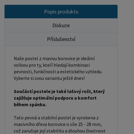
velikost otvoru pro matraci, resp. rozměr matrace.
Popis produktu
Na postele poskytujeme dvouletou záruku.
Doporučujeme k tomuto produktu dokoupit:
Diskuze
Matrace - nakupujte - ZDE Prostěradla - nakupujte
Příslušenství
- ZDE Úložný prostor - nakupujte - ZDE Noční
stolky, komody atd. - nakupujte - ZDE Přikrývky,
polštáře, chrániče, toppery - nakupujte - ZDE
Naše postel z masivu borovice je ideální
Rozměry postele: Rozměry postele jsou klíčové
volbou pro ty, kteří hledají kombinaci
pro pohodlí a funkčnost ložnice. Výška postele by
pevnosti, funkčnosti a estetického vzhledu.
Vyberte si svou variantu ještě dnes!
měla být taková, abyste mohli snadno vstávat a
lehat. Rozměry postele mohou ovlivnit celkový
Součástí postele je také laťový rošt, který
vzhled a funkčnost vaší ložnice. V naší nabídce
zajišťuje optimální podporu a komfort
naleznete i postele zvýšené. To je obzvláště
během spánku.
důležité pro starší osoby nebo osoby s omezenou
Tato pevná a stabilní postel je vyrobena z
pohyblivostí. Rozměry postele 80x200 cm a
masivního dřeva borovice o síle 25 - 28 mm,
90x200 cm jsou obecně považovány za standardní
což zaručuje její stabilitu a dlouhou životnost