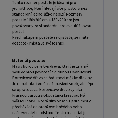
Tento rozměr postele je ideální pro
poskytuje dobrou podporu těla, cirkulaci vzduchu a
jednotlivce, kteří hledají více prostoru než
odvádění vlhkosti. Rošt postele je tvořen 12
standardní jednolůžko nabízí. Rozměry
příčkami, které jsou spojeny textilií, příčky roštu
postele 160x200 cm a 180x200 cm jsou
jsou z masivu borovice. Mezery mezi příčkami jsou
považovány za standardní pro dvoulůžkovou
postel.
cca 11 cm. Zpracování - lakovaná postel: Lakované
Před nákupem postele se ujistěte, že máte
postele jsou oblíbené pro svůj elegantní vzhled a
dostatek místa ve své ložnici.
odolnost. Lakovaný povrch je hladký, snadno se
čistí a je odolný vůči poškrábání a opotřebení.
Máte zájem o velkoobchodní spolupráci? Nebo
Materiál postele:
Masiv borovice je typ dřeva, který je známý
chcete získat zajímavou cenovou nabídku na větší
svou dobrou pevností a dlouhou trvanlivostí.
množství našich produktů? Obchodníkům a
Borovicové dřevo se řadí mezi měkké dřeviny.
firmám, nabízíme možnost nákupu na
Je o malinko tvrdší než masivní smrk, ale lépe
velkoobchodní ceny. Zašlete poptávku na
se opracovává. Borovicové dřevo vyniká
krásnou barvou a okouzlující kresbou. Má
ondera@seznam.cz, velice rádi se Vám budeme
světlou barvu, která díky obsahu jádra místy
věnovat. Popřípadě se zaregistrujte se ( "
přechází až do oranžovo hnědého nebo
UŽIVATEL " - v horní liště ), vyplníte osobní údaje a
načervenalého odstínu. Tento materiál je
zakliknete " MÁME ZÁJEM O VELKOOBCHODNÍ