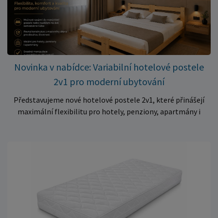
– jen 399 Kč Využijte této mimořádné nabídky a pořiďte
kvalitní matraci za cenu, která patří k nejvýhodnějším na
trhu. Akce platí pouze do vyprodání zásob. Nakupujte chytře a
ušetřete!
Novinka v nabídce: Variabilní hotelové postele
2v1 pro moderní ubytování
Představujeme nové hotelové postele 2v1, které přinášejí
maximální flexibilitu pro hotely, penziony, apartmány i
ubytovny. Díky chytrému řešení lze během několika okamžiků
vytvořit prostorné manželské lůžko, nebo postele rozdělit
na dvě samostatná jednolůžka podle aktuálních potřeb
hostů. Praktické řešení pro každé ubytování Hotelové
postele jsou navrženy s důrazem na vysokou odolnost,
stabilitu a dlouhou životnost. Robustní konstrukce z
kvalitního masivního dřeva zajistí spolehlivé používání i při
každodenním zatížení v komerčních provozech. Hlavní
výhody hotelových postelí ✔ Možnost spojení do manželské