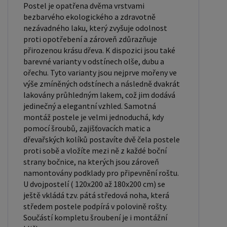
pro jednolůžko. Tyto rozměry postele jsou ideální
Postel je opatřena dvěma vrstvami
pro jednotlivce a najdou uplatnění v ložnici,
bezbarvého ekologického a zdravotně
nezávadného laku, který zvyšuje odolnost
studentském pokoji, pokoji pro hosty a dalších
proti opotřebení a zároveň zdůrazňuje
pokojích. Námi nabízené postele, lze doplnit
přirozenou krásu dřeva. K dispozici jsou také
matrací, nočními stolky, komodou, skříní i úložným
barevné varianty v odstínech olše, dubu a
prostorem. Postele o rozměru 120x200 cm a
ořechu. Tyto varianty jsou nejprve mořeny ve
výše zmíněných odstínech a následně dvakrát
140x200 cm jsou považovány za velmi komfortní
lakovány průhledným lakem, což jim dodává
jednolůžka. Tento rozměr postele je ideální pro
jedinečný a elegantní vzhled. Samotná
jednotlivce, kteří hledají více prostoru než
montáž postele je velmi jednoduchá, kdy
standardní jednolůžko nabízí. Rozměry postele
pomocí šroubů, zajišťovacích matic a
dřevařských kolíků postavíte dvě čela postele
160x200 cm a 180x200 cm jsou považovány za
proti sobě a vložíte mezi ně z každé boční
standardní pro dvoulůžkovou postel. Před
strany bočnice, na kterých jsou zároveň
nákupem postele se ujistěte, že máte dostatek
namontovány podklady pro připevnění roštu.
místa ve své ložnici. Materiál postele: Masiv
U dvojpostelí ( 120x200 až 180x200 cm) se
borovice je typ dřeva, který je známý svou dobrou
ještě vkládá tzv. pátá středová noha, která
středem postele podpírá v polovině rošty.
pevností a dlouhou trvanlivostí. Borovicové dřevo
Součástí kompletu šroubení je i montážní
se řadí mezi měkké dřeviny. Je o malinko tvrdší