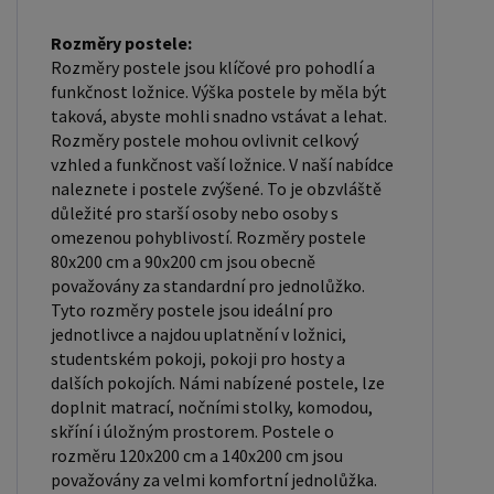
měla odpovídat rozměrům postele. Matrace se
dělí podle materiálu výroby na matrace z PUR
Rozměry postele:
pěny, matrace z HR pěny, matrace z líné pěny,
Rozměry postele jsou klíčové pro pohodlí a
pružinové matrace, taštičkové matrace, latexové
funkčnost ložnice. Výška postele by měla být
taková, abyste mohli snadno vstávat a lehat.
matrace, lamelové matrace, sendvičové matrace,
Rozměry postele mohou ovlivnit celkový
antibakteriální matrace. Matrace mohou být
vzhled a funkčnost vaší ložnice. V naší nabídce
měkké, středně tvrdé (H2, H3), tvrdé nebo velmi
naleznete i postele zvýšené. To je obzvláště
tvrdé (H4). Tvrdost matrace je důležitý faktor,
důležité pro starší osoby nebo osoby s
omezenou pohyblivostí. Rozměry postele
který ovlivňuje pohodlí a podporu, kterou matrace
80x200 cm a 90x200 cm jsou obecně
poskytuje. Při výběru matrace je důležité zvážit
považovány za standardní pro jednolůžko.
několik faktorů, včetně vaší preferované polohy
Tyto rozměry postele jsou ideální pro
spánku, vaší tělesné hmotnosti a jakékoliv
jednotlivce a najdou uplatnění v ložnici,
zdravotní problémy, které můžete mít. Laťkový
studentském pokoji, pokoji pro hosty a
dalších pokojích. Námi nabízené postele, lze
rošt ZDARMA: Laťkový rošt je ideální volbou pro ty,
doplnit matrací, nočními stolky, komodou,
kteří hledají kvalitní, pohodlný a cenově dostupný
skříní i úložným prostorem. Postele o
podklad pod matraci. Laťkový rošt se skládá z
rozměru 120x200 cm a 140x200 cm jsou
dřevěných lišt, které jsou spojeny textilií. Rošt
považovány za velmi komfortní jednolůžka.