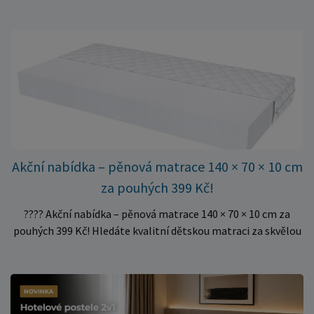
do rámu postele a poskytují matraci stabilní a rovnoměrnou
oporu. K dispozici jsou ve více rozměrech pro jednolůžkové i
dvoulůžkové postele. Aktuálně máme skladem velké
množství kusů, proto můžeme objednávky rychle expedovat.
Vyberte si vhodný rozměr a dopřejte své matraci kvalitní
podklad za výhodnou cenu.
Akční nabídka – pěnová matrace 140 × 70 × 10 cm
za pouhých 399 Kč!
???? Akční nabídka – pěnová matrace 140 × 70 × 10 cm za
pouhých 399 Kč! Hledáte kvalitní dětskou matraci za skvělou
cenu? Právě teď můžete pořídit pěnovou matraci 140 × 70 ×
10 cm za neuvěřitelných 399 Kč. ✅ Rozměr: 140 × 70 × 10 cm
✅ Pohodlné pěnové jádro pro komfortní spánek dítěte ✅
Skvělá volba do dětských postýlek ✅ Výjimečně výhodná cena