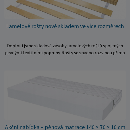
Lamelové rošty nově skladem ve více rozměrech
Doplnili jsme skladové zásoby lamelových roštů spojených
pevnými textilními popruhy. Rošty se snadno rozvinou přímo
do rámu postele a poskytují matraci stabilní a rovnoměrnou
oporu. K dispozici jsou ve více rozměrech pro jednolůžkové i
dvoulůžkové postele. Aktuálně máme skladem velké
množství kusů, proto můžeme objednávky rychle expedovat.
Vyberte si vhodný rozměr a dopřejte své matraci kvalitní
podklad za výhodnou cenu.
Akční nabídka – pěnová matrace 140 × 70 × 10 cm