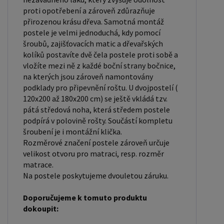
nákupem postele se ujistěte, že máte dostatek
proti opotřebení a zároveň zdůrazňuje
místa ve své ložnici. Materiál postele: Masiv
přirozenou krásu dřeva. Samotná montáž
borovice je typ dřeva, který je známý svou dobrou
postele je velmi jednoduchá, kdy pomocí
šroubů, zajišťovacích matic a dřevařských
pevností a dlouhou trvanlivostí. Borovicové dřevo
kolíků postavíte dvě čela postele proti sobě a
se řadí mezi měkké dřeviny. Je o malinko tvrdší
vložíte mezi ně z každé boční strany bočnice,
než masivní smrk, ale lépe se opracovává.
na kterých jsou zároveň namontovány
Borovicové dřevo vyniká krásnou barvou a
podklady pro připevnění roštu. U dvojpostelí (
okouzlující kresbou. Má světlou barvu, která díky
120x200 až 180x200 cm) se ještě vkládá tzv.
pátá středová noha, která středem postele
obsahu jádra místy přechází až do oranžovo
podpírá v polovině rošty. Součástí kompletu
hnědého nebo načervenalého odstínu. Tento
šroubení je i montážní klička.
materiál je často používán v nábytkářství,
Rozměrové značení postele zároveň určuje
například pro výrobu postelí nebo knihoven.
velikost otvoru pro matraci, resp. rozměr
matrace.
Výrobky z masivu borovice jsou oblíbené pro svůj
Na postele poskytujeme dvouletou záruku.
přírodní vzhled a trvanlivost. Typ postele: Klasická
postel je typ postele, který se skládá ze tří
Doporučujeme k tomuto produktu
základních částí: rámu, roštu a matrace. Rám
dokoupit:
postele může být vyroben z různých materiálů,