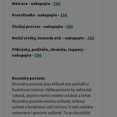
Matrace - nakupujte -
ZDE
včetně dřeva, kovu nebo laminátu. Do rámu se
vkládá rošt. Matrace je položena na rošt a může
Prostěradla - nakupujte -
ZDE
být vyrobena z různých materiálů, včetně pěny,
latexu nebo pružin. Matrace: Velikost matrace by
Úložný prostor - nakupujte -
ZDE
měla odpovídat rozměrům postele. Matrace se
Noční stolky, komody atd. - nakupujte -
ZDE
dělí podle materiálu výroby na matrace z PUR
pěny, matrace z HR pěny, matrace z líné pěny,
Přikrývky, polštáře, chrániče, toppery -
pružinové matrace, taštičkové matrace, latexové
nakupujte -
ZDE
matrace, lamelové matrace, sendvičové matrace,
antibakteriální matrace. Matrace mohou být
měkké, středně tvrdé (H2, H3), tvrdé nebo velmi
Rozměry postele:
tvrdé (H4). Tvrdost matrace je důležitý faktor,
Rozměry postele jsou klíčové pro pohodlí a
který ovlivňuje pohodlí a podporu, kterou matrace
funkčnost ložnice. Výška postele by měla být
taková, abyste mohli snadno vstávat a lehat.
poskytuje. Při výběru matrace je důležité zvážit
Rozměry postele mohou ovlivnit celkový
několik faktorů, včetně vaší preferované polohy
vzhled a funkčnost vaší ložnice. V naší nabídce
spánku, vaší tělesné hmotnosti a jakékoliv
naleznete i postele zvýšené. To je obzvláště