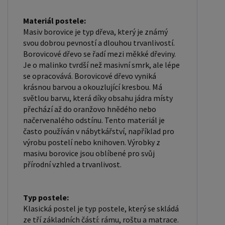
velkoobchodní ceny. Zašlete poptávku na
ondera@seznam.cz, velice rádi se Vám budeme
Materiál postele:
Masiv borovice je typ dřeva, který je známý
věnovat. Popřípadě se zaregistrujte se ( "
svou dobrou pevností a dlouhou trvanlivostí.
UŽIVATEL " - v horní liště ), vyplníte osobní údaje a
Borovicové dřevo se řadí mezi měkké dřeviny.
zakliknete " MÁME ZÁJEM O VELKOOBCHODNÍ
Je o malinko tvrdší než masivní smrk, ale lépe
SPOLUPRÁCI " a zadáte fakturační údaje. Po jejich
se opracovává. Borovicové dřevo vyniká
krásnou barvou a okouzlující kresbou. Má
kontrole, Vám bude povolen přístup do
světlou barvu, která díky obsahu jádra místy
velkoobchodu.
přechází až do oranžovo hnědého nebo
načervenalého odstínu. Tento materiál je
často používán v nábytkářství, například pro
výrobu postelí nebo knihoven. Výrobky z
masivu borovice jsou oblíbené pro svůj
přírodní vzhled a trvanlivost.
Typ postele:
Klasická postel je typ postele, který se skládá
ze tří základních částí: rámu, roštu a matrace.