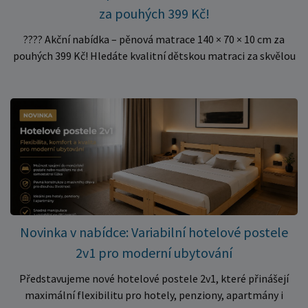
za pouhých 399 Kč!
???? Akční nabídka – pěnová matrace 140 × 70 × 10 cm za
pouhých 399 Kč! Hledáte kvalitní dětskou matraci za skvělou
cenu? Právě teď můžete pořídit pěnovou matraci 140 × 70 ×
10 cm za neuvěřitelných 399 Kč. ✅ Rozměr: 140 × 70 × 10 cm
✅ Pohodlné pěnové jádro pro komfortní spánek dítěte ✅
Skvělá volba do dětských postýlek ✅ Výjimečně výhodná cena
– jen 399 Kč Využijte této mimořádné nabídky a pořiďte
kvalitní matraci za cenu, která patří k nejvýhodnějším na
trhu. Akce platí pouze do vyprodání zásob. Nakupujte chytře a
ušetřete!
Novinka v nabídce: Variabilní hotelové postele
2v1 pro moderní ubytování
Představujeme nové hotelové postele 2v1, které přinášejí
maximální flexibilitu pro hotely, penziony, apartmány i