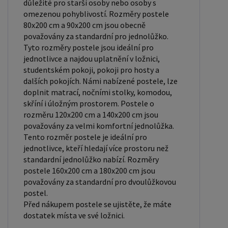
zdravotní problémy, které můžete mít. Laťkový
důležité pro starší osoby nebo osoby s
omezenou pohyblivostí. Rozměry postele
rošt ZDARMA: Laťkový rošt je ideální volbou pro ty,
80x200 cm a 90x200 cm jsou obecně
kteří hledají kvalitní, pohodlný a cenově dostupný
považovány za standardní pro jednolůžko.
podklad pod matraci. Laťkový rošt se skládá z
Tyto rozměry postele jsou ideální pro
dřevěných lišt, které jsou spojeny textilií. Rošt
jednotlivce a najdou uplatnění v ložnici,
poskytuje dobrou podporu těla, cirkulaci vzduchu a
studentském pokoji, pokoji pro hosty a
dalších pokojích. Námi nabízené postele, lze
odvádění vlhkosti. Rošt postele je tvořen 12
doplnit matrací, nočními stolky, komodou,
příčkami, které jsou spojeny textilií, příčky roštu
skříní i úložným prostorem. Postele o
jsou z masivu borovice. Mezery mezi příčkami jsou
rozměru 120x200 cm a 140x200 cm jsou
cca 11 cm. Zpracování - lakovaná postel: Lakované
považovány za velmi komfortní jednolůžka.
Tento rozměr postele je ideální pro
postele jsou oblíbené pro svůj elegantní vzhled a
jednotlivce, kteří hledají více prostoru než
odolnost. Lakovaný povrch je hladký, snadno se
standardní jednolůžko nabízí. Rozměry
čistí a je odolný vůči poškrábání a opotřebení.
postele 160x200 cm a 180x200 cm jsou
Máte zájem o velkoobchodní spolupráci? Nebo
považovány za standardní pro dvoulůžkovou
postel.
chcete získat zajímavou cenovou nabídku na větší
Před nákupem postele se ujistěte, že máte
množství našich produktů? Obchodníkům a
dostatek místa ve své ložnici.
firmám, nabízíme možnost nákupu na