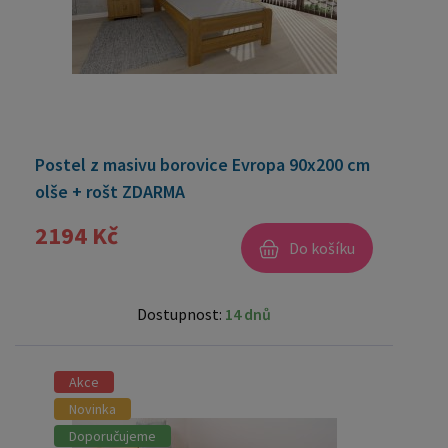
Postel z masivu borovice Evropa 90x200 cm
olše + rošt ZDARMA
2194 Kč
Do košíku
Dostupnost:
14 dnů
Akce
Novinka
Doporučujeme