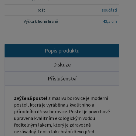
připevnění roštu. U dvojpostelí ( 120x200 až
Rošt
součástí
180x200 cm) se ještě vkládá tzv. pátá středová
noha, která středem postele podpírá v polovině
Výška k horní hraně
42,5 cm
rošty. Součástí kompletu šroubení je i montážní
klička. Rozměrové značení postele zároveň určuje
velikost otvoru pro matraci, resp. rozměr matrace.
Popis produktu
Na postele poskytujeme dvouletou záruku.
Doporučujeme k tomuto produktu dokoupit:
Diskuze
Matrace - nakupujte - ZDE Prostěradla - nakupujte
- ZDE Úložný prostor - nakupujte - ZDE Noční
Příslušenství
stolky, komody atd. - nakupujte - ZDE Přikrývky,
polštáře, chrániče, toppery - nakupujte - ZDE
Zvýšená postel
z masivu borovice je moderní
Rozměry postele: Rozměry postele jsou klíčové
postel, která je vyráběna z kvalitního a
pro pohodlí a funkčnost ložnice. Výška postele by
přírodního dřeva borovice. Postel je povrchově
upravena kvalitním ekologickým vodou
měla být taková, abyste mohli snadno vstávat a
ředitelným lakem, který je zdravotně
lehat. Rozměry postele mohou ovlivnit celkový
nezávadný. Tento lak chrání dřevo před
vzhled a funkčnost vaší ložnice. V naší nabídce