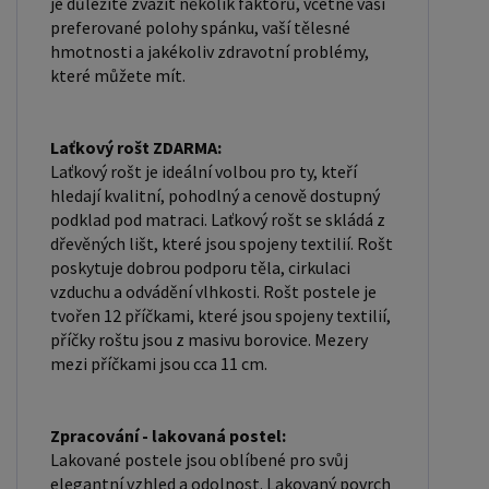
je důležité zvážit několik faktorů, včetně vaší
preferované polohy spánku, vaší tělesné
hmotnosti a jakékoliv zdravotní problémy,
které můžete mít.
Laťkový rošt ZDARMA:
Laťkový rošt je ideální volbou pro ty, kteří
hledají kvalitní, pohodlný a cenově dostupný
podklad pod matraci. Laťkový rošt se skládá z
dřevěných lišt, které jsou spojeny textilií. Rošt
poskytuje dobrou podporu těla, cirkulaci
vzduchu a odvádění vlhkosti. Rošt postele je
tvořen 12 příčkami, které jsou spojeny textilií,
příčky roštu jsou z masivu borovice. Mezery
mezi příčkami jsou cca 11 cm.
Zpracování - lakovaná postel:
Lakované postele jsou oblíbené pro svůj
elegantní vzhled a odolnost. Lakovaný povrch