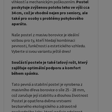
vlhkostí a mechanickým poškozením.
Postel
naleznete i postele zvýšené. To je obzvláště
poskytuje zvýšenou polohu lehu ve výši cca
důležité pro starší osoby nebo osoby s omezenou
34 cm, což je vhodné nejen pro seniory, ale
také pro osoby s problémy pohybového
pohyblivostí. Rozměry postele 80x200 cm a
aparátu.
90x200 cm jsou obecně považovány za standardní
pro jednolůžko. Tyto rozměry postele jsou ideální
Naše postel z masivu borovice je ideální
pro jednotlivce a najdou uplatnění v ložnici,
volbou pro ty, kteří hledají kombinaci
pevnosti, funkčnosti a estetického vzhledu.
studentském pokoji, pokoji pro hosty a dalších
Vyberte si svou variantu ještě dnes!
pokojích. Námi nabízené postele, lze doplnit
matrací, nočními stolky, komodou, skříní i úložným
Součástí postele je také laťový rošt, který
prostorem. Postele o rozměru 120x200 cm a
zajišťuje optimální podporu a komfort
140x200 cm jsou považovány za velmi komfortní
během spánku.
jednolůžka. Tento rozměr postele je ideální pro
Tato pevná a stabilní postel je vyrobena z
jednotlivce, kteří hledají více prostoru než
masivního dřeva borovice o síle 25 - 28 mm,
standardní jednolůžko nabízí. Rozměry postele
což zaručuje její stabilitu a dlouhou životnost
160x200 cm a 180x200 cm jsou považovány za
Postel je opatřena dvěma vrstvami
bezbarvého ekologického a zdravotně
standardní pro dvoulůžkovou postel. Před
nezávadného laku, který zvyšuje odolnost